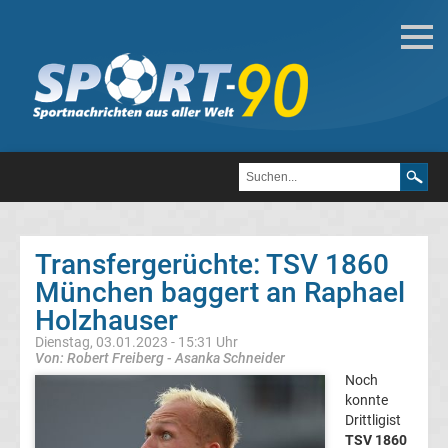
Deutsche
Transfergerüchte
Transfergerüchte
1.
FC
Transfergerüchte: TSV 1860
München baggert an Raphael
Heidenheim
Holzhauser
1846
Dienstag, 03.01.2023 - 15:31 Uhr
Von: Robert Freiberg - Asanka Schneider
Noch
Transfergerüchte
konnte
Drittligist
1.
TSV 1860