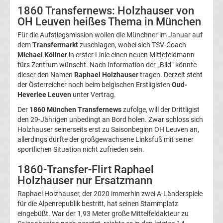
1860 Transfernews: Holzhauser von
Magdeburg
OH Leuven heißes Thema in München
Für die Aufstiegsmission wollen die Münchner im Januar auf
Transfergerüchte
dem
Transfermarkt
zuschlagen, wobei sich TSV-Coach
Michael Köllner
in erster Linie einen neuen Mittefeldmann
1.
fürs Zentrum wünscht. Nach Information der „Bild“ könnte
dieser den Namen
Raphael Holzhauser
tragen. Derzeit steht
der Österreicher noch beim belgischen Erstligisten
Oud-
FC
Heverlee Leuven
unter Vertrag.
Der
1860 München Transfernews
zufolge, will der Drittligist
Nürnberg
den 29-Jährigen unbedingt an Bord holen. Zwar schloss sich
Holzhauser seinerseits erst zu Saisonbeginn OH Leuven an,
Transfergerüchte
allerdings dürfte der großgewachsene Linksfuß mit seiner
sportlichen Situation nicht zufrieden sein.
1.
1860-Transfer-Flirt Raphael
Holzhauser nur Ersatzmann
FC
Raphael Holzhauser, der 2020 immerhin zwei A-Länderspiele
für die Alpenrepublik bestritt, hat seinen Stammplatz
Saarbrücken
eingebüßt. War der 1,93 Meter große Mittelfeldakteur zu