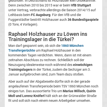
gebunden. In Deutschland ist Holzhauser kein Unbekannter.
05
Denn zwischen 2010 bis 2015 war er beim
VfB Stuttgart
unter Vertrag, verbrachte allerdings die Saison 2014/15 auf
Transfergerüchte
Leihbasis beim
FC Augsburg
. Für den VfB und die
Fuggerstädter bestritt Holzhauser auch
36 Bundesligaspiele
(0 Tore, 4 Vorlagen).
Alemannia
Raphael Holzhauser zu Löwen ins
Aachen
Trainingslager in die Türkei?
Man darf gespannt sein, ob sich die
1860 München
Transfergerüchte
Transfergerüchte
um Raphael Holzhauser in den
kommenden Tagen verdichten. Wenn, dann ist mit einem
zeitnahen Abschluss zu rechnen. Schließlich soll der
Arminia
Neuzugang idealerweise noch während des
einwöchigen
Trainingslagers
in der Türkei, zudem die Sechzger am 3.
Bielefeld
Januar aufgebrochen sind, zum Team dazu stoßen.
Aber auch auf der Abgabeseite dürfte sich in der gerade
Transfergerüchte
angelaufenen Transferperiode beim TSV 1860 München noch
einiges tun. Das aussortierte Trio um
Marius Willsch, Quirin
Moll und Lorenz Knöferl
hält sich an der Grünwalder Straße
Bayer
fit und soll sich nach einem neuen Arbeitgeber umsehen.