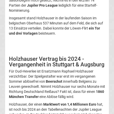
Saisonbeginn noch gesetzt, reichte es in den letzten 14
Transfergerüchte
Partien der
Jupiler Pro League
lediglich für eine Startelf-
Nominierung.
1.
Insgesamt stand Holzhauser in der laufenden Saison im
belgischen Oberhaus 537 Minuten auf dem Feld, die sich auf
13 Einsätze verteilen. Dabei konnte der Löwen-Flirt
ein Tor
FC
und drei Vorlagen
beisteuern.
Union
Berlin
Holzhauser Vertrag bis 2024 -
Vergangenheit in Stuttgart & Augsburg
Transfergerüchte
Für Oud-Heverlee ist Ersatzmann Raphael Holzhauser
verzichtbar. Der Spielgestalter war erst im vergangenen
1.
Sommer ablösefrei von
Beerschot
innerhalb Belgiens zu
Leuven gewechselt. Nimmt Holzhauser nur sechs Monate mit
Richtung Deutschland Reißaus? Fakt ist, dass für einen
1860
FSV
München Transfer
eine Ablöse fällig wird.
Mainz
Holzhauser, der einen
Marktwert von 1,4 Millionen Euro
hat,
ist noch bis 2024 an den Tabellenachten der Jupiler League