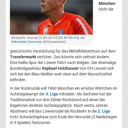
München
FC
nicht die
Kaiserslautern
Transfergerüchte
Bildquelle: Steindy CC BY-SA 4.0 [
CC BY-SA 4.0
],
via
Wikimedia Commons
(Bild bearbeitet)
gewünschte Verstärkung für das Mittelfeldzentrum auf dem
1.
Transfermarkt
eintüten. Das könnte sich zeitnah ändern.
Eine heiße Spur der Löwen führt nach Belgien. Der ehemalige
FC
Bundesligaakteur
Raphael Holzhauser
von OH Leuven soll
sich bei den Blau-Weißen weit oben auf dem Wunschzettel
Köln
befinden.
In der Rückrunde will 1860 München ein ernstes Wörtchen im
Transfergerüchte
Aufstiegskampf der
3. Liga
mitreden. Als Sechster hat der
Traditionsklub nur drei Zähler Rückstand auf einen der
begehrten direkten Aufstiegsplätze. Nach sechs Jahren
1.
Abstinenz will das Löwenrudel die Rückkehr in die
2. Liga
trotz Schwächephase zum Ende der Hinrunde (3 Niederlagen
FC
in 5 Spielen) festzurren.