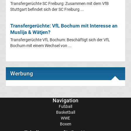
Mönchengladbach
Transfergerüchte SC Freiburg: Zusammen mit dem VfB
Stuttgart befindet sich der SC Freiburg ...
Transfergerüchte
Transfergerüchte: VfL Bochum mit Interesse an
Chemnitzer
Muslija & Wätjen?
Transfergerüchte VfL Bochum: Beschäftigt sich der VfL
FC
Bochum mit einem Wechsel von ...
Transfergerüchte
Werbung
Dynamo
Dresden
Navigation
Transfergerüchte
Fußball
Basketball
Eintracht
WWE
Boxen
Braunschweig