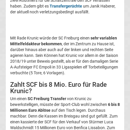
zwei Routiniers für die Schaltzentrale den SCF verlassen
Transfergerüchte
haben. Zudem gibt es
Transfergerüchte
um Janik Haberer,
der aktuell noch verletzungsbedingt ausfällt.
1.
FC
Mit Rade Krunic würde der SC Freiburg einen
sehr variablen
Mittelfeldakteur bekommen
, der im Zentrum zu Hause ist,
Union
darüber hinaus aber auch auf der linken und rechten Seite
agieren kann. Sein Können hat Krunic vor allem in der Saison
2018/19 unter Beweis gestellt, als er für den damaligen Serie
Berlin
A-Aufsteiger FC Empoli in 33 Ligaspielen elf Torbeteiligungen
verbuchte (5 Tore, 6 Vorlagen).
Transfergerüchte
Zahlt SCF bis 8 Mio. Euro für Rade
Krunic?
1.
Um einen
SC Freiburg Transfer
von Krunic zu
bewerkstelligen, müsste der Sport-Club wohl zwischen
6 bis 8
FSV
Millionen Euro Ablöse
auf den Tisch legen. Durchaus
machbar. Denn die Kassen im Breisgau sind gut gefüllt. Zum
Mainz
einen kassierte der SCF für den Verkauf von Stürmer Luca
Waldschmidt 15 Millionen Euro von Benfica Lissabon. Zum