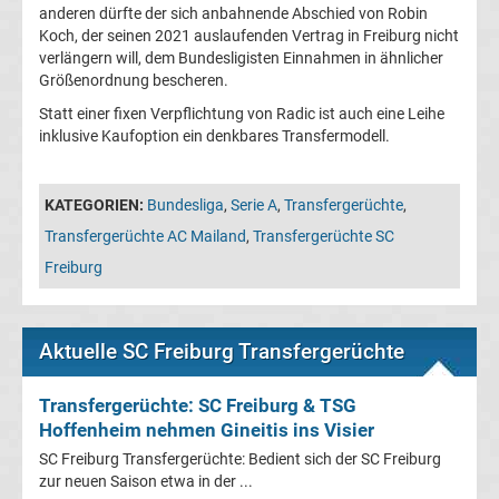
05
anderen dürfte der sich anbahnende Abschied von Robin
Koch, der seinen 2021 auslaufenden Vertrag in Freiburg nicht
verlängern will, dem Bundesligisten Einnahmen in ähnlicher
Transfergerüchte
Größenordnung bescheren.
Statt einer fixen Verpflichtung von Radic ist auch eine Leihe
Alemannia
inklusive Kaufoption ein denkbares Transfermodell.
Aachen
KATEGORIEN:
Bundesliga
,
Serie A
,
Transfergerüchte
,
Transfergerüchte
Transfergerüchte AC Mailand
,
Transfergerüchte SC
Freiburg
Arminia
Bielefeld
Aktuelle SC Freiburg Transfergerüchte
Transfergerüchte
Transfergerüchte: SC Freiburg & TSG
Hoffenheim nehmen Gineitis ins Visier
Bayer
SC Freiburg Transfergerüchte: Bedient sich der SC Freiburg
zur neuen Saison etwa in der ...