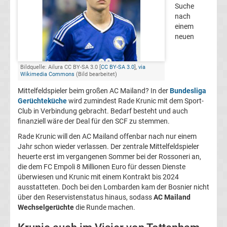
Suche
FC
nach
einem
neuen
Kaiserslautern
Transfergerüchte
Bildquelle: Ailura CC BY-SA 3.0 [
CC BY-SA 3.0
],
via
Wikimedia Commons
(Bild bearbeitet)
Mittelfeldspieler beim großen AC Mailand? In der
Bundesliga
1.
Gerüchteküche
wird zumindest Rade Krunic mit dem Sport-
Club in Verbindung gebracht. Bedarf besteht und auch
FC
finanziell wäre der Deal für den SCF zu stemmen.
Rade Krunic will den AC Mailand offenbar nach nur einem
Köln
Jahr schon wieder verlassen. Der zentrale Mittelfeldspieler
heuerte erst im vergangenen Sommer bei der Rossoneri an,
Transfergerüchte
die dem FC Empoli 8 Millionen Euro für dessen Dienste
überwiesen und Krunic mit einem Kontrakt bis 2024
ausstatteten. Doch bei den Lombarden kam der Bosnier nicht
1.
über den Reservistenstatus hinaus, sodass
AC Mailand
Wechselgerüchte
die Runde machen.
FC