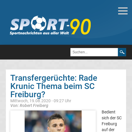
Deutsche
Transfergerüchte
Transfergerüchte
1.
FC
Transfergerüchte: Rade
Krunic Thema beim SC
Heidenheim
Freiburg?
1846
Mittwoch, 19.08.2020 - 09:27 Uhr
Von: Robert Freiberg
Bedient
Transfergerüchte
sich der SC
Freiburg
1.
auf der