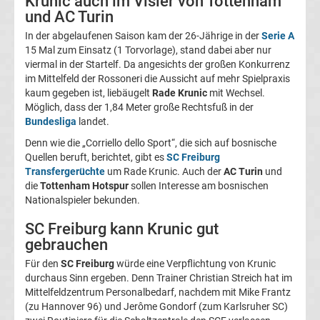
Krunic auch im Visier von Tottenham
und AC Turin
Magdeburg
In der abgelaufenen Saison kam der 26-Jährige in der
Serie A
15 Mal zum Einsatz (1 Torvorlage), stand dabei aber nur
Transfergerüchte
viermal in der Startelf. Da angesichts der großen Konkurrenz
im Mittelfeld der Rossoneri die Aussicht auf mehr Spielpraxis
1.
kaum gegeben ist, liebäugelt
Rade Krunic
mit Wechsel.
Möglich, dass der 1,84 Meter große Rechtsfuß in der
Bundesliga
landet.
FC
Denn wie die „Corriello dello Sport“, die sich auf bosnische
Quellen beruft, berichtet, gibt es
SC Freiburg
Nürnberg
Transfergerüchte
um Rade Krunic. Auch der
AC Turin
und
die
Tottenham Hotspur
sollen Interesse am bosnischen
Transfergerüchte
Nationalspieler bekunden.
SC Freiburg kann Krunic gut
1.
gebrauchen
FC
Für den
SC Freiburg
würde eine Verpflichtung von Krunic
durchaus Sinn ergeben. Denn Trainer Christian Streich hat im
Mittelfeldzentrum Personalbedarf, nachdem mit Mike Frantz
Saarbrücken
(zu Hannover 96) und Jerôme Gondorf (zum Karlsruher SC)