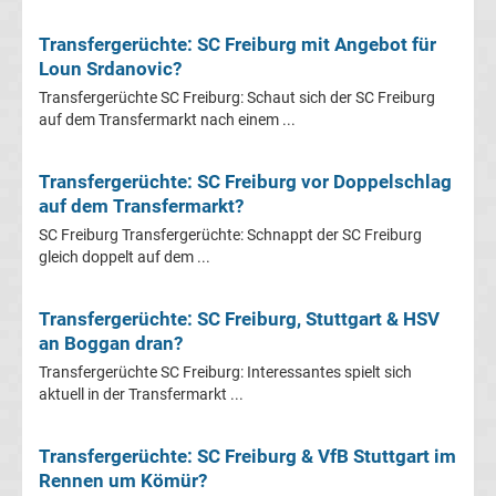
Leverkusen
Transfergerüchte: SC Freiburg mit Angebot für
Transfergerüchte
Loun Srdanovic?
Transfergerüchte SC Freiburg: Schaut sich der SC Freiburg
Bayern
auf dem Transfermarkt nach einem ...
München
Transfergerüchte: SC Freiburg vor Doppelschlag
auf dem Transfermarkt?
Transfergerüchte
SC Freiburg Transfergerüchte: Schnappt der SC Freiburg
gleich doppelt auf dem ...
Borussia
Transfergerüchte: SC Freiburg, Stuttgart & HSV
Dortmund
an Boggan dran?
Transfergerüchte SC Freiburg: Interessantes spielt sich
Transfergerüchte
aktuell in der Transfermarkt ...
Borussia
Transfergerüchte: SC Freiburg & VfB Stuttgart im
Rennen um Kömür?