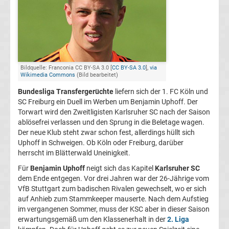
FC
Kaiserslautern
Transfergerüchte
Bildquelle: Franconia CC BY-SA 3.0 [
CC BY-SA 3.0
],
via
Wikimedia Commons
(Bild bearbeitet)
Bundesliga Transfergerüchte
liefern sich der 1. FC Köln und
1.
SC Freiburg ein Duell im Werben um Benjamin Uphoff. Der
Torwart wird den Zweitligisten Karlsruher SC nach der Saison
FC
ablösefrei verlassen und den Sprung in die Beletage wagen.
Der neue Klub steht zwar schon fest, allerdings hüllt sich
Köln
Uphoff in Schweigen. Ob Köln oder Freiburg, darüber
herrscht im Blätterwald Uneinigkeit.
Transfergerüchte
Für
Benjamin Uphoff
neigt sich das Kapitel
Karlsruher SC
dem Ende entgegen. Vor drei Jahren war der 26-Jährige vom
VfB Stuttgart zum badischen Rivalen gewechselt, wo er sich
1.
auf Anhieb zum Stammkeeper mauserte. Nach dem Aufstieg
im vergangenen Sommer, muss der KSC aber in dieser Saison
FC
erwartungsgemäß um den Klassenerhalt in der
2. Liga