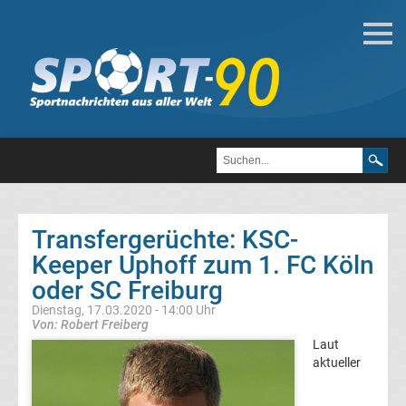
Deutsche
Transfergerüchte
Transfergerüchte
1.
FC
Transfergerüchte: KSC-
Keeper Uphoff zum 1. FC Köln
Heidenheim
oder SC Freiburg
1846
Dienstag, 17.03.2020 - 14:00 Uhr
Von: Robert Freiberg
Laut
Transfergerüchte
aktueller
1.