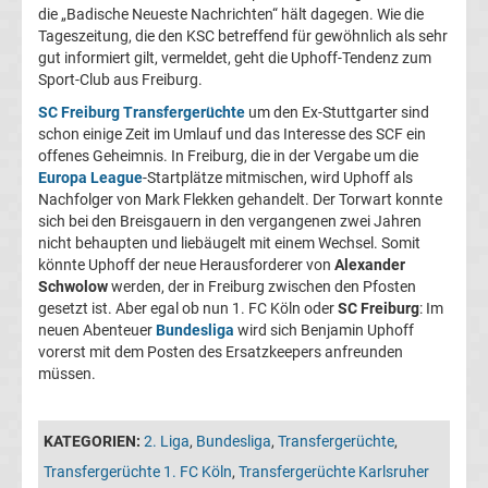
05
die „Badische Neueste Nachrichten“ hält dagegen. Wie die
Tageszeitung, die den KSC betreffend für gewöhnlich als sehr
gut informiert gilt, vermeldet, geht die Uphoff-Tendenz zum
Transfergerüchte
Sport-Club aus Freiburg.
SC Freiburg Transfergerüchte
um den Ex-Stuttgarter sind
Alemannia
schon einige Zeit im Umlauf und das Interesse des SCF ein
offenes Geheimnis. In Freiburg, die in der Vergabe um die
Aachen
Europa League
-Startplätze mitmischen, wird Uphoff als
Nachfolger von Mark Flekken gehandelt. Der Torwart konnte
sich bei den Breisgauern in den vergangenen zwei Jahren
Transfergerüchte
nicht behaupten und liebäugelt mit einem Wechsel. Somit
könnte Uphoff der neue Herausforderer von
Alexander
Arminia
Schwolow
werden, der in Freiburg zwischen den Pfosten
gesetzt ist. Aber egal ob nun 1. FC Köln oder
SC Freiburg
: Im
neuen Abenteuer
Bundesliga
wird sich Benjamin Uphoff
Bielefeld
vorerst mit dem Posten des Ersatzkeepers anfreunden
müssen.
Transfergerüchte
Bayer
KATEGORIEN:
2. Liga
,
Bundesliga
,
Transfergerüchte
,
Transfergerüchte 1. FC Köln
,
Transfergerüchte Karlsruher