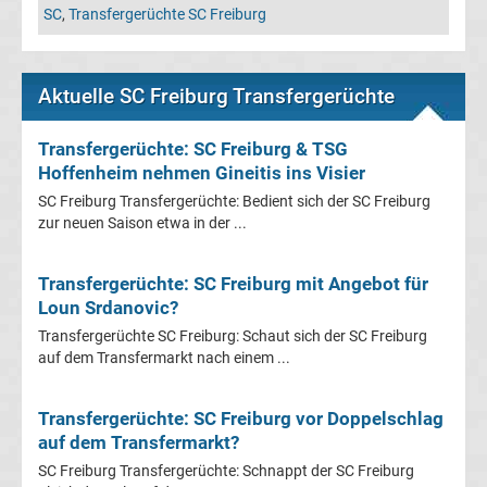
Leverkusen
SC
,
Transfergerüchte SC Freiburg
Transfergerüchte
Aktuelle SC Freiburg Transfergerüchte
Bayern
Transfergerüchte: SC Freiburg & TSG
München
Hoffenheim nehmen Gineitis ins Visier
SC Freiburg Transfergerüchte: Bedient sich der SC Freiburg
Transfergerüchte
zur neuen Saison etwa in der ...
Borussia
Transfergerüchte: SC Freiburg mit Angebot für
Loun Srdanovic?
Dortmund
Transfergerüchte SC Freiburg: Schaut sich der SC Freiburg
auf dem Transfermarkt nach einem ...
Transfergerüchte
Transfergerüchte: SC Freiburg vor Doppelschlag
Borussia
auf dem Transfermarkt?
SC Freiburg Transfergerüchte: Schnappt der SC Freiburg