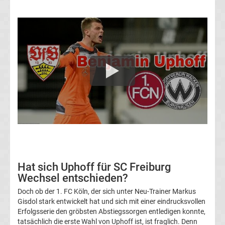
Transfergerüchte
1.
FC
Union
Berlin
Transfergerüchte
1.
Hat sich Uphoff für SC Freiburg
Wechsel entschieden?
FSV
Doch ob der 1. FC Köln, der sich unter Neu-Trainer Markus
Gisdol stark entwickelt hat und sich mit einer eindrucksvollen
Mainz
Erfolgsserie den gröbsten Abstiegssorgen entledigen konnte,
tatsächlich die erste Wahl von Uphoff ist, ist fraglich. Denn