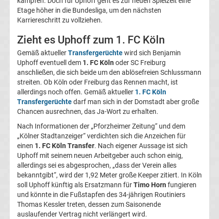
kämpfen. Doch für Uphoff geht es zur neuen Spielzeit eine
Etage höher in die Bundesliga, um den nächsten
Magdeburg
Karriereschritt zu vollziehen.
Transfergerüchte
Zieht es Uphoff zum 1. FC Köln
Gemäß aktueller
Transfergerüchte
wird sich Benjamin
1.
Uphoff eventuell dem
1. FC Köln
oder SC Freiburg
anschließen, die sich beide um den ablösefreien Schlussmann
streiten. Ob Köln oder Freiburg das Rennen macht, ist
FC
allerdings noch offen. Gemäß aktueller
1. FC Köln
Transfergerüchte
darf man sich in der Domstadt aber große
Nürnberg
Chancen ausrechnen, das Ja-Wort zu erhalten.
Nach Informationen der „Pforzheimer Zeitung“ und dem
Transfergerüchte
„Kölner Stadtanzeiger“ verdichten sich die Anzeichen für
einen
1. FC Köln Transfer
. Nach eigener Aussage ist sich
Uphoff mit seinem neuen Arbeitgeber auch schon einig,
1.
allerdings sei es abgesprochen, „dass der Verein alles
bekanntgibt“, wird der 1,92 Meter große Keeper zitiert. In Köln
FC
soll Uphoff künftig als Ersatzmann für
Timo Horn
fungieren
und könnte in die Fußstapfen des 34-jährigen Routiniers
Saarbrücken
Thomas Kessler treten, dessen zum Saisonende
auslaufender Vertrag nicht verlängert wird.