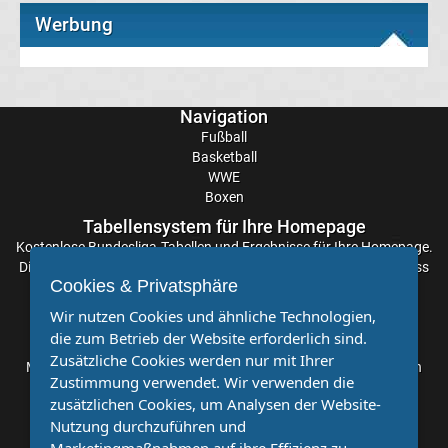
Werbung
Transfergerüchte
Eintracht
Navigation
Fußball
Frankfurt
Basketball
WWE
Transfergerüchte
Boxen
Tabellensystem für Ihre Homepage
Energie
Kostenlose
Bundesliga-Tabellen
und Ergebnisse für Ihre Homepage.
Die Aktualisierung der Ergebnisse erfolgt alle paar Minuten, sodass
Cookies & Privatsphäre
Sie stets auf dem Laufenden sind. Einfache und schnelle
Cottbus
Einbindung.
Wir nutzen Cookies und ähnliche Technologien,
die zum Betrieb der Website erforderlich sind.
Transfergerüchte
Partnervereine
Zusätzliche Cookies werden nur mit Ihrer
Möchten Sie, dass auch Ihr Verein mehr Beachtung findet? Dann
Zustimmung verwendet. Wir verwenden die
sind Sie bei uns genau richtig. Wir suchen Ihren Verein für eine
FC
zusätzlichen Cookies, um Analysen der Website-
kostenlose Kooperation. Veröffentlichen Sie Ihre Spielberichte,
Nutzung durchzuführen und
Sportnachrichten und Aufrufe bei uns!
Augsburg