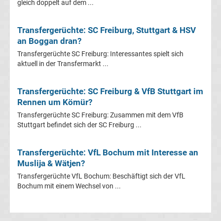
Mönchengladbach
gleich doppelt auf dem ...
Transfergerüchte
Transfergerüchte: SC Freiburg, Stuttgart & HSV
an Boggan dran?
Chemnitzer
Transfergerüchte SC Freiburg: Interessantes spielt sich
aktuell in der Transfermarkt ...
FC
Transfergerüchte: SC Freiburg & VfB Stuttgart im
Transfergerüchte
Rennen um Kömür?
Transfergerüchte SC Freiburg: Zusammen mit dem VfB
Dynamo
Stuttgart befindet sich der SC Freiburg ...
Dresden
Transfergerüchte: VfL Bochum mit Interesse an
Muslija & Wätjen?
Transfergerüchte
Transfergerüchte VfL Bochum: Beschäftigt sich der VfL
Bochum mit einem Wechsel von ...
Eintracht
Braunschweig