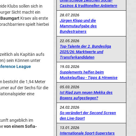
Unterschiede zwischen Social-
Casinos & traditonellen Anbietern
ide Klubs sollen sich in
urger Sicht macht ein
28.07.2026
 Baumgart
Kraev als erste
Jürgen Klopp und die
rachbarriere spielt hierbei
Mammutaufgabe des
Bundestrainers
22.05.2026
Top-Talente der 2. Bundesliga
2025/26: Marktwerte und
eitlich als Kapitän aufs
Transferkandidaten
gen) sein Können unter
nference League
19.03.2026
Supplements helfen beim
Muskelaufbau - Tipps & Hinweise
 besticht die 1,94 Meter
05.03.2026
umer auf der Sechs für die
Ist Riad zum neuen Mekka des
ationalspieler eine
Boxens aufgestiegen?
24.02.2026
So verändert der Second Screen
den Live-Sport
kunft angeblich im
rne
von einem Sofia-
13.01.2026
Internationale Sport-Superstars