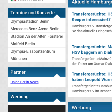
Aktuelle Hamburge
Termine und Konzerte
Transfergerüchte: H
Keeper interessiert?
Olympiastadion Berlin
Hamburger SV Transferge
Mercedes-Benz Arena Berlin
SV das aktuelle Leihgeschä
Stadion An der Alten Försterei
Maifeld Berlin
Transfergerüchte: Ma
Olympia-Eissportzentrum
HSV baggern an Diak
München
Transfergerüchte Mainz 05
den Poker um Oumar Diakit
Partner
Transfergerüchte: H
haben Leopold Wurm
Union Berlin News
Transfergerüchte Hamburg
Hamburger SV im Rennen 
Werbung
Werbung