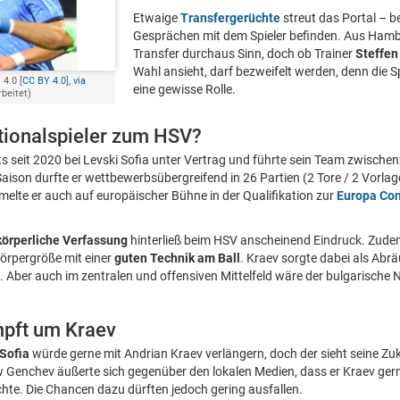
Etwaige
Transfergerüchte
streut das Portal – be
Gesprächen mit dem Spieler befinden. Aus Hamb
Transfer durchaus Sinn, doch ob Trainer
Steffen
Wahl ansieht, darf bezweifelt werden, denn die Sp
 4.0 [
CC BY 4.0
],
via
eine gewisse Rolle.
rbeitet)
tionalspieler zum HSV?
ts seit 2020 bei Levski Sofia unter Vertrag und führte sein Team zwischenz
Saison durfte er wettbewerbsübergreifend in 26 Partien (2 Tore / 2 Vorla
melte er auch auf europäischer Bühne in der Qualifikation zur
Europa Co
körperliche Verfassung
hinterließ beim HSV anscheinend Eindruck. Zudem
Körpergröße mit einer
guten Technik am Ball
. Kraev sorgte dabei als Abrä
e. Aber auch im zentralen und offensiven Mittelfeld wäre der bulgarische N
mpft um Kraev
Sofia
würde gerne mit Andrian Kraev verlängern, doch der sieht seine Zu
w Genchev äußerte sich gegenüber den lokalen Medien, dass er Kraev ge
te. Die Chancen dazu dürften jedoch gering ausfallen.