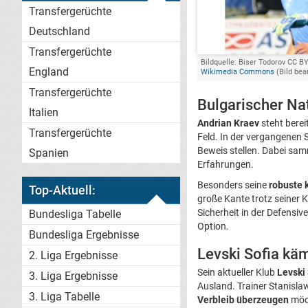
Transfergerüchte
Deutschland
Transfergerüchte
Bildquelle: Biser Todorov CC BY
England
Wikimedia Commons
(Bild bea
Transfergerüchte
Bulgarischer Na
Italien
Andrian Kraev
steht berei
Transfergerüchte
Feld. In der vergangenen 
Beweis stellen. Dabei sam
Spanien
Erfahrungen.
Besonders seine
robuste 
Top-Aktuell:
große Kante trotz seiner 
Sicherheit in der Defensiv
Bundesliga Tabelle
Option.
Bundesliga Ergebnisse
Levski Sofia kä
2. Liga Ergebnisse
Sein aktueller Klub
Levski 
3. Liga Ergebnisse
Ausland. Trainer Stanisla
3. Liga Tabelle
Verbleib überzeugen
möch