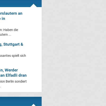
erslautern an
 in
rn: Haben die
tern ...
, Stuttgart &
santes spielt sich
in, Werder
an Elfadli dran
ion Berlin sondiert
.