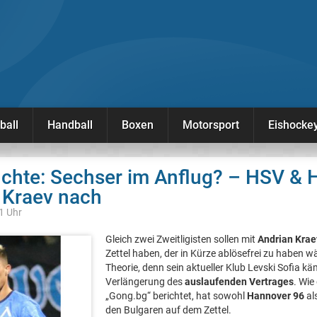
ball
Handball
Boxen
Motorsport
Eishocke
üchte: Sechser im Anflug? – HSV & 
 Kraev nach
21 Uhr
Gleich zwei Zweitligisten sollen mit
Andrian Krae
Zettel haben, der in Kürze ablösefrei zu haben wä
Theorie, denn sein aktueller Klub Levski Sofia k
Verlängerung des
auslaufenden Vertrages
. Wie
„Gong.bg“ berichtet, hat sowohl
Hannover 96
al
den Bulgaren auf dem Zettel.