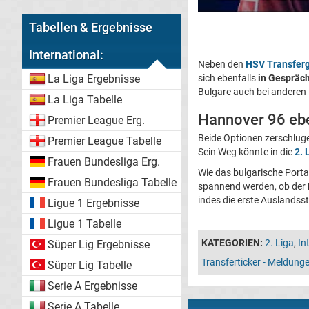
Tabellen & Ergebnisse
International:
Neben den
HSV Transfer
sich ebenfalls
in Gespräc
La Liga Ergebnisse
Bulgare auch bei anderen
La Liga Tabelle
Hannover 96 ebe
Premier League Erg.
Beide Optionen zerschluge
Premier League Tabelle
Sein Weg könnte in die
2. 
Frauen Bundesliga Erg.
Wie das bulgarische Portal
Frauen Bundesliga Tabelle
spannend werden, ob der
indes die erste Auslandssta
Ligue 1 Ergebnisse
Ligue 1 Tabelle
KATEGORIEN:
2. Liga
,
In
Süper Lig Ergebnisse
Transferticker - Meldun
Süper Lig Tabelle
Serie A Ergebnisse
Serie A Tabelle