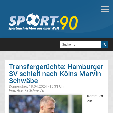
Deutsche
Transfergerüchte
Transfergerüchte
1.
FC
Transfergerüchte: Hamburger
SV schielt nach Kölns Marvin
Heidenheim
Schwäbe
1846
Donnerstag, 18.04.2024 - 15:31 Uhr
Von: Asanka Schneider
Kommt es
Transfergerüchte
zur
1.