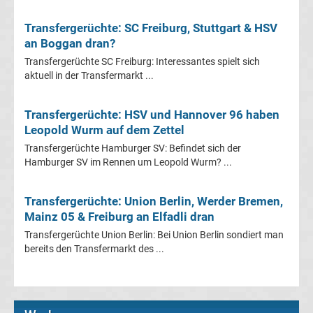
Mönchengladbach
Transfergerüchte: SC Freiburg, Stuttgart & HSV
Transfergerüchte
an Boggan dran?
Transfergerüchte SC Freiburg: Interessantes spielt sich
Chemnitzer
aktuell in der Transfermarkt ...
FC
Transfergerüchte: HSV und Hannover 96 haben
Leopold Wurm auf dem Zettel
Transfergerüchte
Transfergerüchte Hamburger SV: Befindet sich der
Hamburger SV im Rennen um Leopold Wurm? ...
Dynamo
Transfergerüchte: Union Berlin, Werder Bremen,
Dresden
Mainz 05 & Freiburg an Elfadli dran
Transfergerüchte Union Berlin: Bei Union Berlin sondiert man
Transfergerüchte
bereits den Transfermarkt des ...
Eintracht
Braunschweig