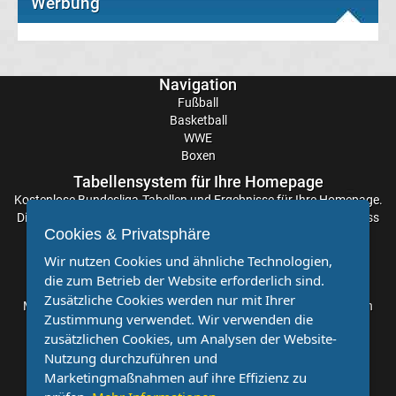
Werbung
Transfergerüchte
Navigation
Eintracht
Fußball
Basketball
Frankfurt
WWE
Boxen
Transfergerüchte
Tabellensystem für Ihre Homepage
Kostenlose
Bundesliga-Tabellen
und Ergebnisse für Ihre Homepage.
Energie
Die Aktualisierung der Ergebnisse erfolgt alle paar Minuten, sodass
Cookies & Privatsphäre
Sie stets auf dem Laufenden sind. Einfache und schnelle
Einbindung.
Cottbus
Wir nutzen Cookies und ähnliche Technologien,
die zum Betrieb der Website erforderlich sind.
Partnervereine
Zusätzliche Cookies werden nur mit Ihrer
Transfergerüchte
Möchten Sie, dass auch Ihr Verein mehr Beachtung findet? Dann
Zustimmung verwendet. Wir verwenden die
sind Sie bei uns genau richtig. Wir suchen Ihren Verein für eine
zusätzlichen Cookies, um Analysen der Website-
kostenlose Kooperation. Veröffentlichen Sie Ihre Spielberichte,
FC
Nutzung durchzuführen und
Sportnachrichten und Aufrufe bei uns!
Marketingmaßnahmen auf ihre Effizienz zu
Augsburg