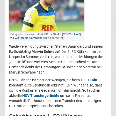
FC
Kaiserslautern
Transfergerüchte
Bildquelle: Sandro Halank CC BY-SA 4.0 [
CC BY-SA 4.0
],
via Wikimedia Commons
(Bild bearbeitet)
Wiedervereinigung zwischen Steffen Baumgart und seinem
1.
Ex-Schützling
Marvin Schwäbe
? Der 1. FC Köln könnte den
Keeper im Sommer verlieren, wenn man den Meldungen der
FC
„SportBild“ und weiteren Medien Glauben schenken kann.
Demnach denkt der
Hamburger SV
über einen Vorstoß bei
Köln
Marvin Schwäbe nach.
Der 28-jährige ist einer der Wenigen, die beim
1. FC Köln
Transfergerüchte
konstant gute Leistungen erbringt. Kein Wunder also, dass
sich die Konkurrenz Gedanken um ihn macht. So tauchen
aktuelle
HSV Transfergerüchte
um seine Person auf,
1.
wonach die Rothosen über einen Transfer des ehemaligen
U21-Nationalspielers nachdenken.
FC