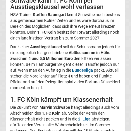
Schwäbe kann 1. FC Köln per
Ausstiegsklausel wohl verlassen
Magdeburg
HSV-Trainer
Steffen Baumgart
kennt Schwäbe noch bestens
aus gemeinsamen Kölner Zeiten und es wäre durchaus im
Transfergerüchte
Bereich des Möglichen, dass sich ihre Wege erneut kreuzen
könnten. Beim
1. FC Köln
besitzt der Torwart allerdings noch
1.
einen langfristigen Vertrag bis zum Sommer 2027.
Dank einer
Ausstiegsklausel
soll der Schlussmann jedoch für
FC
eine angeblich festgeschriebene
Ablösesumme in Höhe
zwischen 4 und 5,5 Millionen Euro
den Effzeh verlassen
können. Beim Hamburger SV geht dieser Transfer jedoch nur
Nürnberg
auf, wenn man den Aufstieg in die
Bundesliga
packt. Aktuell
stehen die Nordlichter auf Platz 4 und haben drei Punkte
Transfergerüchte
Rückstand auf den Relegationsplatz, den Fortuna Düsseldorf
momentan belegt.
1.
1. FC Köln kämpft um Klassenerhalt
Die Zukunft von
Marvin Schwäbe
hängt allerdings auch vom
FC
Abschneiden des
1. FC Köln
ab. Sollte der Verein den
Klassenerhalt nicht packen und in die
2. Liga
absteigen,
Saarbrücken
dürfte er den Verein aller Wahrscheinlichkeit im Sommer
verlassen. Den Berichten zufolge will der 28-jährige auch in