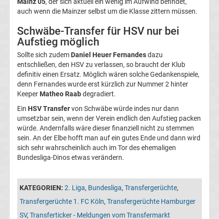
Mainz 05
, der sich aktuell ein wenig im Aufwind befindet,
05
auch wenn die Mainzer selbst um die Klasse zittern müssen.
Schwäbe-Transfer für HSV nur bei
Transfergerüchte
Aufstieg möglich
Alemannia
Sollte sich zudem
Daniel Heuer Fernandes
dazu
entschließen, den HSV zu verlassen, so braucht der Klub
definitiv einen Ersatz. Möglich wären solche Gedankenspiele,
Aachen
denn Fernandes wurde erst kürzlich zur Nummer 2 hinter
Keeper
Matheo Raab
degradiert.
Transfergerüchte
Ein
HSV Transfer
von Schwäbe würde indes nur dann
umsetzbar sein, wenn der Verein endlich den Aufstieg packen
Arminia
würde. Andernfalls wäre dieser finanziell nicht zu stemmen
sein. An der Elbe hofft man auf ein gutes Ende und dann wird
sich sehr wahrscheinlich auch im Tor des ehemaligen
Bielefeld
Bundesliga-Dinos etwas verändern.
Transfergerüchte
KATEGORIEN:
2. Liga
,
Bundesliga
,
Transfergerüchte
,
Bayer
Transfergerüchte 1. FC Köln
,
Transfergerüchte Hamburger
SV
,
Transferticker - Meldungen vom Transfermarkt