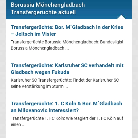
Leverkusen
Borussia Mönchengladbach
Transfergerüchte aktuell
Transfergerüchte
Transfergerüchte: Bor. M´Gladbach in der Krise
Bayern
– Jeltsch im Visier
Transfergerüchte Borussia Mönchengladbach: Bundesligist
München
Borussia Mönchengladbach ...
Transfergerüchte
Transfergerüchte: Karlsruher SC verhandelt mit
Gladbach wegen Fukuda
Borussia
Karlsruher SC Transfergerüchte: Findet der Karlsruher SC
seine Verstärkung im Sturm ...
Dortmund
Transfergerüchte: 1. C Köln & Bor. M´Gladbach
Transfergerüchte
an Milovanovic interessiert?
Transfergerüchte 1. FC Köln: Wie reagiert der 1. FC Köln auf
Borussia
einen ...