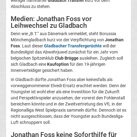
weniger namhafter
Gladbach Transfer
kurz vor dem
Abschluss zu stehen.
Magdeburg
Medien: Jonathan Foss vor
Transfergerüchte
Leihwechsel zu Gladbach
Denn wie „B.T.“ aus Dänemark vermeldet, steht Borussia
1.
Mönchengladbach kurz vor der Verpflichtung von
Jonathan
Foss
. Laut dieser
Gladbacher Transfergerüchte
will der
Bundesligist das Abwehrjuwel zunächst für ein Jahr vom
FC
belgischen Spitzenklub
Club Brügge
ausleihen. Zugleich soll
sich Gladbach eine
Kaufoption
für den 19-jährigen
Nürnberg
Innenverteidiger gesichert haben.
In Gladbach dürfte Jonathan Foss aber keinesfalls als
Transfergerüchte
vorweggenommener Elvedi-Ersatz erachtet werden. Denn der
Youngster ist wohl eher als eine Investition für die Zukunft
und Perspektivspieler anzusehen, der vorerst den Fohlenstall
1.
bereichern könnte und in der Zweitvertretung des VfL in der
Regionalliga West Spielpraxis sammeln dürfte. Dennoch ist es
FC
nicht ausgeschlossen, dass der Youngster auch Bundesliga-
Luft schnuppern soll.
Saarbrücken
Jonathan Foss keine Soforthilfe für