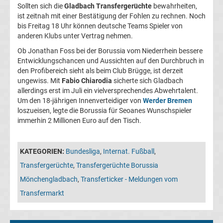
05
Sollten sich die
Gladbach Transfergerüchte
bewahrheiten,
ist zeitnah mit einer Bestätigung der Fohlen zu rechnen. Noch
bis Freitag 18 Uhr können deutsche Teams Spieler von
Transfergerüchte
anderen Klubs unter Vertrag nehmen.
Ob Jonathan Foss bei der Borussia vom Niederrhein bessere
Alemannia
Entwicklungschancen und Aussichten auf den Durchbruch in
den Profibereich sieht als beim Club Brügge, ist derzeit
Aachen
ungewiss. Mit
Fabio Chiarodia
sicherte sich Gladbach
allerdings erst im Juli ein vielversprechendes Abwehrtalent.
Um den 18-jährigen Innenverteidiger von
Werder Bremen
Transfergerüchte
loszueisen, legte die Borussia für Seoanes Wunschspieler
immerhin 2 Millionen Euro auf den Tisch.
Arminia
KATEGORIEN:
Bundesliga
,
Internat. Fußball
,
Bielefeld
Transfergerüchte
,
Transfergerüchte Borussia
Transfergerüchte
Mönchengladbach
,
Transferticker - Meldungen vom
Transfermarkt
Bayer