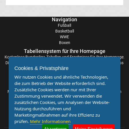
Transfergerüchte
Navigation
Fußball
Eintracht
Basketball
WWE
Frankfurt
Boxen
Tabellensystem für Ihre Homepage
Transfergerüchte
Kostenlose
Bundesliga-Tabellen
und Ergebnisse für Ihre Homepage.
Die Aktualisierung der Ergebnisse erfolgt alle paar Minuten, sodass
Cookies & Privatsphäre
Sie stets auf dem Laufenden sind. Einfache und schnelle
Energie
Einbindung.
Wir nutzen Cookies und ähnliche Technologien,
die zum Betrieb der Website erforderlich sind.
Cottbus
Partnervereine
Zusätzliche Cookies werden nur mit Ihrer
Möchten Sie, dass auch Ihr Verein mehr Beachtung findet? Dann
Zustimmung verwendet. Wir verwenden die
sind Sie bei uns genau richtig. Wir suchen Ihren Verein für eine
Transfergerüchte
zusätzlichen Cookies, um Analysen der Website-
kostenlose Kooperation. Veröffentlichen Sie Ihre Spielberichte,
Nutzung durchzuführen und
Sportnachrichten und Aufrufe bei uns!
FC
Marketingmaßnahmen auf ihre Effizienz zu
prüfen.
Mehr Informationen
Augsburg
Akzeptieren
Meine Einstellungen