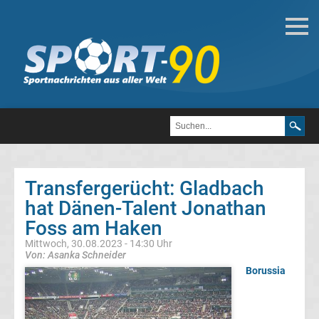
Deutsche
Transfergerüchte
Transfergerüchte
1.
FC
Transfergerücht: Gladbach
hat Dänen-Talent Jonathan
Heidenheim
Foss am Haken
1846
Mittwoch, 30.08.2023 - 14:30 Uhr
Von: Asanka Schneider
Borussia
Transfergerüchte
1.