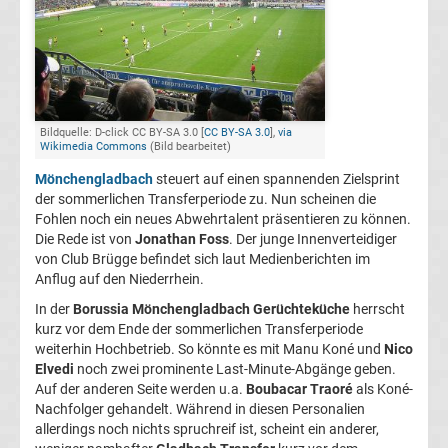
FC
Kaiserslautern
Transfergerüchte
Bildquelle: D-click CC BY-SA 3.0 [
CC BY-SA 3.0
],
via
Wikimedia Commons
(Bild bearbeitet)
Mönchengladbach
steuert auf einen spannenden Zielsprint
1.
der sommerlichen Transferperiode zu. Nun scheinen die
Fohlen noch ein neues Abwehrtalent präsentieren zu können.
FC
Die Rede ist von
Jonathan Foss
. Der junge Innenverteidiger
von Club Brügge befindet sich laut Medienberichten im
Köln
Anflug auf den Niederrhein.
In der
Borussia Mönchengladbach Gerüchteküche
herrscht
Transfergerüchte
kurz vor dem Ende der sommerlichen Transferperiode
weiterhin Hochbetrieb. So könnte es mit Manu Koné und
Nico
Elvedi
noch zwei prominente Last-Minute-Abgänge geben.
1.
Auf der anderen Seite werden u.a.
Boubacar Traoré
als Koné-
Nachfolger gehandelt. Während in diesen Personalien
FC
allerdings noch nichts spruchreif ist, scheint ein anderer,