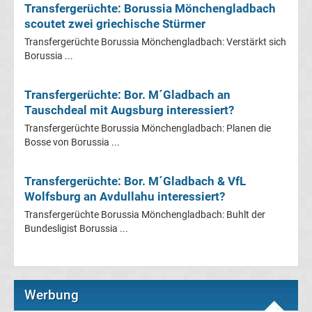
Mönchengladbach
Transfergerüchte: Borussia Mönchengladbach
scoutet zwei griechische Stürmer
Transfergerüchte
Transfergerüchte Borussia Mönchengladbach: Verstärkt sich
Borussia ...
Chemnitzer
Transfergerüchte: Bor. M´Gladbach an
FC
Tauschdeal mit Augsburg interessiert?
Transfergerüchte Borussia Mönchengladbach: Planen die
Transfergerüchte
Bosse von Borussia ...
Dynamo
Transfergerüchte: Bor. M´Gladbach & VfL
Wolfsburg an Avdullahu interessiert?
Dresden
Transfergerüchte Borussia Mönchengladbach: Buhlt der
Bundesligist Borussia ...
Transfergerüchte
Eintracht
Werbung
Braunschweig