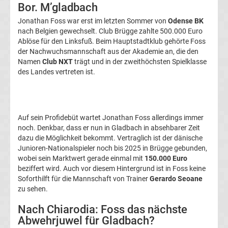
Bor. M’gladbach
Transfergerüchte
Jonathan Foss war erst im letzten Sommer von
Odense BK
nach Belgien gewechselt. Club Brügge zahlte 500.000 Euro
1.
Ablöse für den Linksfuß. Beim Hauptstadtklub gehörte Foss
der Nachwuchsmannschaft aus der Akademie an, die den
FC
Namen
Club NXT
trägt und in der zweithöchsten Spielklasse
des Landes vertreten ist.
Union
Berlin
Auf sein Profidebüt wartet Jonathan Foss allerdings immer
noch. Denkbar, dass er nun in Gladbach in absehbarer Zeit
Transfergerüchte
dazu die Möglichkeit bekommt. Vertraglich ist der dänische
Junioren-Nationalspieler noch bis 2025 in Brügge gebunden,
wobei sein Marktwert gerade einmal mit
150.000 Euro
1.
beziffert wird. Auch vor diesem Hintergrund ist in Foss keine
Soforthilft für die Mannschaft von Trainer
Gerardo Seoane
FSV
zu sehen.
Nach Chiarodia: Foss das nächste
Mainz
Abwehrjuwel für Gladbach?