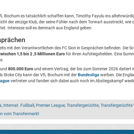
 VfL Bochum es tatsächlich schaffen kann, Timothy Fayulu ins altehrwürd
nicht der einzige Klub, der seine Fühler nach dem Torwart ausstreckt, wie
tet. Interesse soll es demnach aus England geben.
esprächen
eits mit den Verantwortlichen des FC Sion in Gesprächen befinden. Die Sc
schen 1,5 bis 2 ,5 Millionen Euro
für ihren Aufstiegshelden. Eine Summ
e.
rund
800.000 Euro
und einem Vertrag, der bis zum Sommer 2026 datiert ist
als Stoke City kann der VfL Bochum mit der
Bundesliga
werben. Die Englän
eague
vertreten und fanden sich dabei auch noch im Abstiegskampf wiede
a
,
Internat. Fußball
,
Premier League
,
Transfergerüchte
,
Transfergerüchte
gen vom Transfermarkt