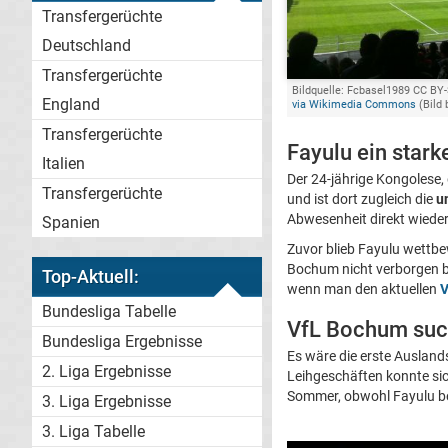
Transfergerüchte
Deutschland
Transfergerüchte
Bildquelle: Fcbasel1989 CC BY-
England
via Wikimedia Commons
(Bild 
Transfergerüchte
Fayulu ein stark
Italien
Der 24-jährige Kongolese,
Transfergerüchte
und ist dort zugleich die
u
Abwesenheit direkt wieder
Spanien
Zuvor blieb Fayulu wettbe
Bochum nicht verborgen bl
Top-Aktuell:
wenn man den aktuellen
V
Bundesliga Tabelle
VfL Bochum suc
Bundesliga Ergebnisse
Es wäre die erste Auslan
2. Liga Ergebnisse
Leihgeschäften konnte sic
Sommer, obwohl Fayulu be
3. Liga Ergebnisse
3. Liga Tabelle