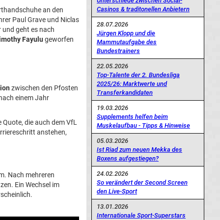
Unterschiede zwischen Social-
Casinos & traditonellen Anbietern
arthandschuhe an den
rer Paul Grave und Niclas
28.07.2026
r und geht es nach
Jürgen Klopp und die
imothy Fayulu
geworfen
Mammutaufgabe des
Bundestrainers
22.05.2026
Top-Talente der 2. Bundesliga
2025/26: Marktwerte und
ion
zwischen den Pfosten
Transferkandidaten
 nach einem Jahr
19.03.2026
Supplements helfen beim
ke Quote, die auch dem VfL
Muskelaufbau - Tipps & Hinweise
riereschritt anstehen,
05.03.2026
Ist Riad zum neuen Mekka des
Boxens aufgestiegen?
24.02.2026
kam. Nach mehreren
So verändert der Second Screen
zen. Ein Wechsel im
den Live-Sport
rscheinlich.
13.01.2026
Internationale Sport-Superstars