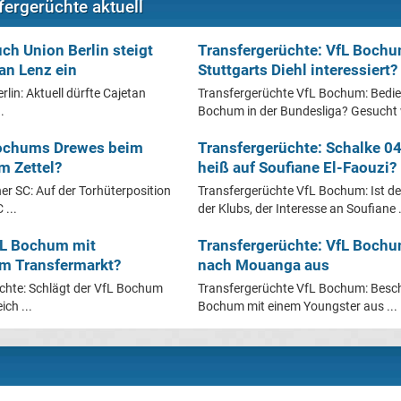
ergerüchte aktuell
ch Union Berlin steigt
Transfergerüchte: VfL Bochu
an Lenz ein
Stuttgarts Diehl interessiert?
lin: Aktuell dürfte Cajetan
Transfergerüchte VfL Bochum: Bedien
.
Bochum in der Bundesliga? Gesucht w
Bochums Drewes beim
Transfergerüchte: Schalke 0
m Zettel?
heiß auf Soufiane El-Faouzi?
er SC: Auf der Torhüterposition
Transfergerüchte VfL Bochum: Ist d
 ...
der Klubs, der Interesse an Soufiane .
fL Bochum mit
Transfergerüchte: VfL Bochu
m Transfermarkt?
nach Mouanga aus
chte: Schlägt der VfL Bochum
Transfergerüchte VfL Bochum: Beschä
ch ...
Bochum mit einem Youngster aus ...