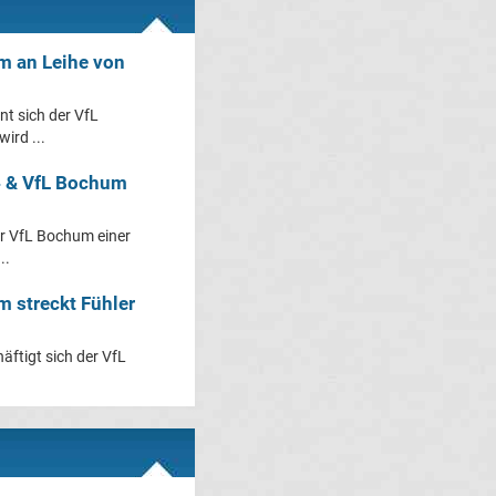
m an Leihe von
t sich der VfL
ird ...
4 & VfL Bochum
er VfL Bochum einer
..
m streckt Fühler
ftigt sich der VfL