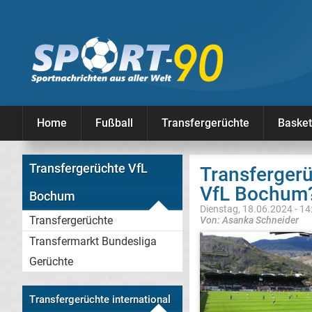
Home
Fußball
Transfergerüchte
Basket
Transfergerüchte VfL
Transfergerü
VfL Bochum
Bochum
Dienstag, 18.06.2024 - 14
Transfergerüchte
Von: Asanka Schneider
Transfermarkt Bundesliga
Gerüchte
Transfergerüchte international