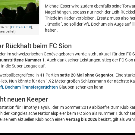
Michael Esser wird zudem ebenfalls seine Torw
Nagel hängen, sodass nur noch der Leih-Rückkeh
Thiede im Kader verbleiben. Ersatz muss also he
„Kmedia“, so soll der VfL Bochum ein Auge auf
T
SA 3.0 [
CC BY-SA 3.0
],
haben.
bearbeitet)
er Rückhalt beim FC Sion
 der im schweizerischen Genève geboren wurde, steht aktuell für den
FC S
numstrittene Nummer 1
. Auch dank seiner Leistungen, stieg der FC Sion
 in die Super League auf.
werbsübergreifend in 41 Partien
satte 20 Mal ohne Gegentor
. Eine star
ieb. Nun könnte für den 1,92 Meter großen Schlussmann der nächste Kar
fL Bochum Transfergerüchten
Glauben schenken kann.
ht neuen Keeper
dsstation für Timothy Fayulu, der im Sommer 2019 ablösefrei zum Klub 
h der kongolesische Nationalspieler beim FC Sion als Nummer 1 durchset
i seinem aktuellen Klub noch einen
Vertrag bis 2026
besitzt, gilt als wah