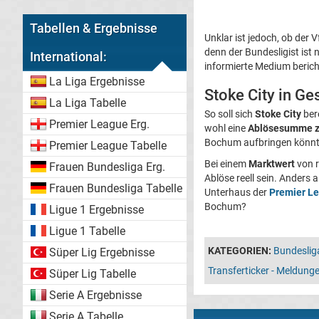
Tabellen & Ergebnisse
Unklar ist jedoch, ob der
denn der Bundesligist ist 
International:
informierte Medium berich
La Liga Ergebnisse
Stoke City in G
La Liga Tabelle
So soll sich
Stoke City
ber
Premier League Erg.
wohl eine
Ablösesumme zwi
Bochum aufbringen könnt
Premier League Tabelle
Bei einem
Marktwert
von 
Frauen Bundesliga Erg.
Ablöse reell sein. Anders 
Frauen Bundesliga Tabelle
Unterhaus der
Premier L
Bochum?
Ligue 1 Ergebnisse
Ligue 1 Tabelle
KATEGORIEN:
Bundeslig
Süper Lig Ergebnisse
Transferticker - Meldun
Süper Lig Tabelle
Serie A Ergebnisse
Serie A Tabelle