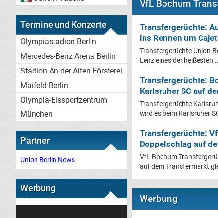
VfL Bochum Transf
Termine und Konzerte
Transfergerüchte: Au
ins Rennen um Cajet
Olympiastadion Berlin
Transfergerüchte Union Ber
Mercedes-Benz Arena Berlin
Lenz eines der heißesten ..
Stadion An der Alten Försterei
Transfergerüchte: 
Maifeld Berlin
Karlsruher SC auf de
Olympia-Eissportzentrum
Transfergerüchte Karlsruh
wird es beim Karlsruher SC
München
Transfergerüchte: V
Partner
Doppelschlag auf de
VfL Bochum Transfergerü
Union Berlin News
auf dem Transfermarkt glei
Werbung
Werbung