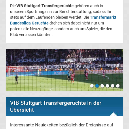
Die
VfB Stuttgart Transfergerüchte
gehören auch in
FC
unserem Sportmagazin zur Berichterstattung, sodass Ihr
stets auf dem Laufenden bleiben werdet. Die
Transfermarkt
Bundesliga Gerüchte
Kaiserslautern
drehen sich dabei nicht nur um
potenzielle Neuzugänge, sondern auch um Spieler, die den
Klub verlassen könnten.
Transfergerüchte
1.
FC
Köln
Transfergerüchte
VfB Stuttgart Transfergerüchte in der
1.
Übersicht
FC
Interessante Neuigkeiten bezüglich der Ereignisse auf