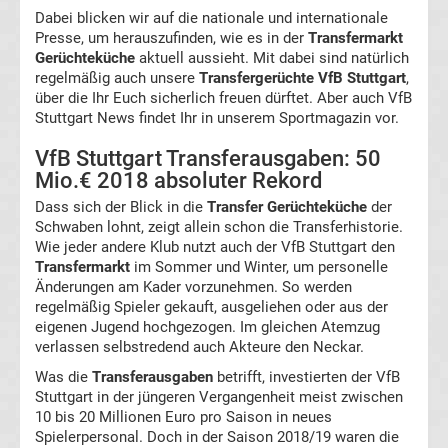
England
Dabei blicken wir auf die nationale und internationale
Presse, um herauszufinden, wie es in der
Transfermarkt
Transfergerüchte
Gerüchteküche
aktuell aussieht. Mit dabei sind natürlich
regelmäßig auch unsere
Transfergerüchte VfB Stuttgart
,
über die Ihr Euch sicherlich freuen dürftet. Aber auch VfB
Italien
Stuttgart News findet Ihr in unserem Sportmagazin vor.
VfB Stuttgart Transferausgaben: 50
Transfergerüchte
Mio.€ 2018 absoluter Rekord
Spanien
Dass sich der Blick in die
Transfer Gerüchteküche
der
Schwaben lohnt, zeigt allein schon die Transferhistorie.
Top-
Wie jeder andere Klub nutzt auch der VfB Stuttgart den
Aktuell
Transfermarkt
im Sommer und Winter, um personelle
Änderungen am Kader vorzunehmen. So werden
regelmäßig Spieler gekauft, ausgeliehen oder aus der
Bundesliga
eigenen Jugend hochgezogen. Im gleichen Atemzug
verlassen selbstredend auch Akteure den Neckar.
Tabelle
Was die
Transferausgaben
betrifft, investierten der VfB
Stuttgart in der jüngeren Vergangenheit meist zwischen
Bundesliga
10 bis 20 Millionen Euro pro Saison in neues
Spielerpersonal. Doch in der Saison 2018/19 waren die