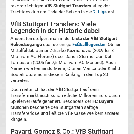
Millionen Euro auf dem Tisch. Bitter: Trotz dieser
Tabelle
rekordträchtigen
VfB Stuttgart Transfers
stieg der
Traditionsklub am Ende der Saison in die
2. Liga
ab!
DFB-
VfB Stuttgart Transfers: Viele
Legenden in der Historie dabei
Pokal
Ansonsten stolpert man in der
Liste der VfB Stuttgart
Rekordzugänge
über so einige
Fußballlegenden
. Ob nun
Ergebnisse
Mittelfeldabräumer Zdravko Kuzmanovic (2009 für 8
Mio. vom AC Florenz) oder Dänen-Stürmer Jon Dahl
Champions
Tomasson (2006 für 7,5 Mio. vom AC Mailand). Auch
Namen wie Fernando Meira, Ciprian Marica oder Khalid
Boulahrouz sind in diesem Ranking in den Top 20
League
vertreten.
Doch natürlich hat der VfB Stuttgart auf dem
Tabelle
Transfermarkt auch schon etliche Millionen Euro durch
Spielerverkäufe generiert. Besonders der
FC Bayern
Champions
München
bescherte den Stuttgartern saftige
Transfererlöse und ließ die VfB-Kasse wie kein anderer
klingeln.
League
Pavard, Gomez & Co.: VfB Stuttgart