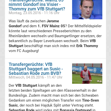
nimmt Gondorf ins Visier -
Transfergerüchte
Thommy zum VfB Stuttgart?
Montag, 23.05.2016 - 11:16 Uhr
Karlsruher
Was läuft da zwischen
Jerome
Gondorf
und dem
1. FSV Mainz 05
? Der Mittelfeldspieler
SC
könnte laut verschiedenen Presseberichten zu den
Rheinländern wechseln und Baumgartlinger ersetzen, der
bekanntlich zu Bayer Leverkusen wechselt. Beim
VfB
Transfergerüchte
Stuttgart
beschäftigt man sich indes mit
Erik Thommy
vom FC Augsburg!
Kickers
Transfergerüchte: VfB
Offenbach
Stuttgart baggert an Susic -
Sebastian Rode zum BVB?
Mittwoch, 04.05.2016 - 11:47 Uhr
Transfergerüchte
Der
VfB Stuttgart
kämpft an den
letzten beiden Spieltagen um den Klassenerhalt in der
MSV
Bundesliga. Zudem macht man sich bei den Schwaben
Gedanken um einen möglichen Transfer von
Tino-Sven
Duisburg
Susic
, der noch bei Hajduk Split unter Vertrag steht.
Sebastian Rode
wird indes mit
Borussia Dortmund
in