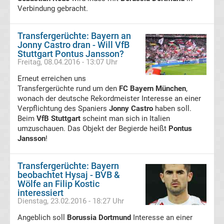
Verbindung gebracht.
Transfergerüchte
RB
Transfergerüchte: Bayern an
Jonny Castro dran - Will VfB
Stuttgart Pontus Jansson?
Leipzig
Freitag, 08.04.2016 - 13:07 Uhr
Erneut erreichen uns
Transfergerüchte
Transfergerüchte rund um den
FC Bayern München
,
wonach der deutsche Rekordmeister Interesse an einer
Verpflichtung des Spaniers
Rot-
Jonny Castro
haben soll.
Beim
VfB Stuttgart
scheint man sich in Italien
umzuschauen. Das Objekt der Begierde heißt
Pontus
Weiss
Jansson
!
Essen
Transfergerüchte: Bayern
beobachtet Hysaj - BVB &
Transfergerüchte
Wölfe an Filip Kostic
interessiert
Dienstag, 23.02.2016 - 18:27 Uhr
SC
Angeblich soll
Borussia Dortmund
Interesse an einer