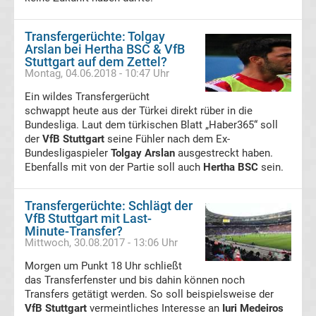
05
Transfergerüchte: Tolgay
Transfergerüchte
Arslan bei Hertha BSC & VfB
Stuttgart auf dem Zettel?
Montag, 04.06.2018 - 10:47 Uhr
Alemannia
Ein wildes Transfergerücht
schwappt heute aus der Türkei direkt rüber in die
Aachen
Bundesliga. Laut dem türkischen Blatt „Haber365“ soll
der
VfB Stuttgart
seine Fühler nach dem Ex-
Transfergerüchte
Bundesligaspieler
Tolgay Arslan
ausgestreckt haben.
Ebenfalls mit von der Partie soll auch
Hertha BSC
sein.
Arminia
Transfergerüchte: Schlägt der
Bielefeld
VfB Stuttgart mit Last-
Minute-Transfer?
Mittwoch, 30.08.2017 - 13:06 Uhr
Transfergerüchte
Morgen um Punkt 18 Uhr schließt
das Transferfenster und bis dahin können noch
Bayer
Transfers getätigt werden. So soll beispielsweise der
VfB Stuttgart
vermeintliches Interesse an
Iuri Medeiros