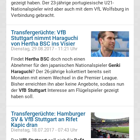
Leverkusen
gezeigt haben. Der 23-jährige portugiesische U21-
Nationalspieler wird aber auch mit dem VfL Wolfsburg in
Verbindung gebracht.
Transfergerüchte
Transfergerüchte: VfB
Bayern
Stuttgart nimmt Haraguchi
von Hertha BSC ins Visier
München
Dienstag, 29.08.2017 - 11:21 Uhr
Findet
Hertha BSC
doch noch einen
Transfergerüchte
Abnehmer für den japanischen Nationalspieler
Genki
Haraguchi
? Der 26-jährige kokettiert bereits seit
Monaten mit einem Wechsel in die Premier League.
Borussia
Bisher erreichten ihn aber keine Angebote, sodass nun
der
VfB Stuttgart
Interesse am Flügelspieler gezeigt
Dortmund
haben soll.
Transfergerüchte
Transfergerüchte: Hamburger
SV & VfB Stuttgart an Rifet
Kapic dran
Borussia
Dienstag, 18.07.2017 - 07:43 Uhr