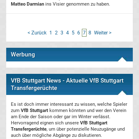
Bundesliga
Matteo Darmian
ins Visier genommen zu haben.
Gerüchte
VfB
< Zurück
1
2
3
4
5
6
7
8
Weiter >
Stuttgart
Werbung
Porträt
Transfergerüchte
VfB Stuttgart News - Aktuelle VfB Stuttgart
international
Transfergerüchte
Transfergerüchte
Es ist doch immer interessant zu wissen, welche Spieler
Deutschland
zum
VfB Stuttgart
kommen könnten und wer den Verein
am Ende der Saison oder gar im Winter verlässt.
Hervorragend eignen sich unsere
VfB Stuttgart
Transfergerüchte
Transfergerüchte
, um über potenzielle Neuzugänge und
auch über mögliche Abgänge zu diskutieren.