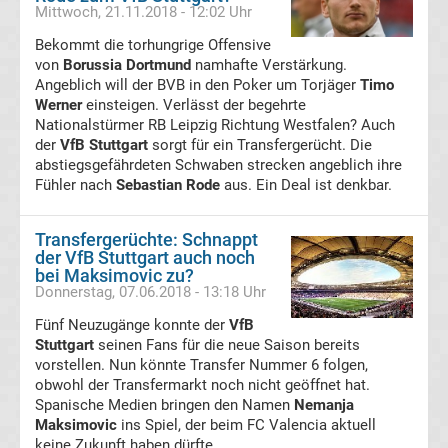
Mittwoch, 21.11.2018 - 12:02 Uhr
Transfergerüchte
Bekommt die torhungrige Offensive
von
Borussia Dortmund
namhafte Verstärkung.
1.
Angeblich will der BVB in den Poker um Torjäger
Timo
Werner
einsteigen. Verlässt der begehrte
FC
Nationalstürmer RB Leipzig Richtung Westfalen? Auch
der
VfB Stuttgart
sorgt für ein Transfergerücht. Die
abstiegsgefährdeten Schwaben strecken angeblich ihre
Union
Fühler nach
Sebastian Rode
aus. Ein Deal ist denkbar.
Berlin
Transfergerüchte: Schnappt
der VfB Stuttgart auch noch
Transfergerüchte
bei Maksimovic zu?
Donnerstag, 07.06.2018 - 13:18 Uhr
1.
Fünf Neuzugänge konnte der
VfB
Stuttgart
seinen Fans für die neue Saison bereits
FSV
vorstellen. Nun könnte Transfer Nummer 6 folgen,
obwohl der Transfermarkt noch nicht geöffnet hat.
Spanische Medien bringen den Namen
Nemanja
Mainz
Maksimovic
ins Spiel, der beim FC Valencia aktuell
keine Zukunft haben dürfte.