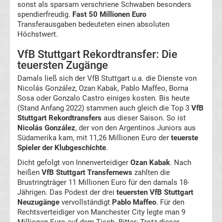
sonst als sparsam verschriene Schwaben besonders
Ergebnisse
spendierfreudig.
Fast 50 Millionen Euro
Transferausgaben bedeuteten einen absoluten
2.
Höchstwert.
VfB Stuttgart Rekordtransfer: Die
Liga
teuersten Zugänge
Ergebnisse
Damals ließ sich der VfB Stuttgart u.a. die Dienste von
Nicolás González, Ozan Kabak, Pablo Maffeo, Borna
Sosa oder Gonzalo Castro einiges kosten. Bis heute
3.
(Stand Anfang 2022) stammen auch gleich die Top 3
VfB
Stuttgart Rekordtransfers
aus dieser Saison. So ist
Liga
Nicolás González
, der von den Argentinos Juniors aus
Südamerika kam, mit 11,26 Millionen Euro der
teuerste
Spieler der Klubgeschichte
.
Ergebnisse
Dicht gefolgt von Innenverteidiger
Ozan Kabak
. Nach
heißen
VfB Stuttgart Transfernews
zahlten die
3.
Brustringträger 11 Millionen Euro für den damals 18-
Jährigen. Das Podest der drei
teuersten VfB Stuttgart
Liga
Neuzugänge
vervollständigt
Pablo Maffeo
. Für den
Rechtsverteidiger von Manchester City legte man 9