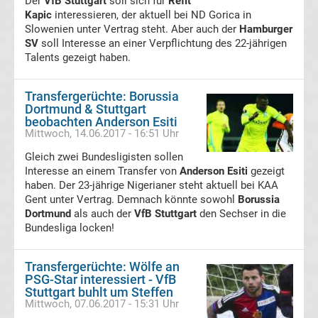
Der
Mönchengladbach
VfB Stuttgart
soll sich für
Refit
Kapic
interessieren, der aktuell bei ND Gorica in
Slowenien unter Vertrag steht. Aber auch der
Hamburger
Transfergerüchte
SV
soll Interesse an einer Verpflichtung des 22-jährigen
Talents gezeigt haben.
Chemnitzer
Transfergerüchte: Borussia
FC
Dortmund & Stuttgart
beobachten Anderson Esiti
Mittwoch, 14.06.2017 - 16:51 Uhr
Transfergerüchte
Gleich zwei Bundesligisten sollen
Interesse an einem Transfer von
Anderson Esiti
gezeigt
Dynamo
haben. Der 23-jährige Nigerianer steht aktuell bei KAA
Gent unter Vertrag. Demnach könnte sowohl
Borussia
Dresden
Dortmund
als auch der
VfB Stuttgart
den Sechser in die
Bundesliga locken!
Transfergerüchte
Transfergerüchte: Wölfe an
PSG-Star interessiert - VfB
Eintracht
Stuttgart buhlt um Steffen
Mittwoch, 07.06.2017 - 15:31 Uhr
Braunschweig