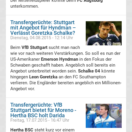
Der Mittelfeldspieler könnte beim
FC Augsburg
unterkommen.
Hoffenheim
Transfergerüchte: Stuttgart
mit Angebot für Hyndman –
Transfergerüchte
Verlässt Goretzka Schalke?
Dienstag, 04.08.2015 - 12:14 Uhr
TSV
Beim
VfB Stuttgart
sucht man nach
wie vor nach weiteren Verstärkungen. So soll es nun der
1860
US-Amerikaner
Emerson Hyndman
in den Fokus der
Schwaben geschafft haben. Angeblich soll bereits ein
Angebot unterbreitet worden sein.
München
Schalke 04
könnte
hingegen
Leon Goretzka
an den FC Southampton
verlieren. Die Engländer bereiten angeblich ein Millionen-
Transfergerüchte
Angebot vor.
VfB
Transfergerüchte: VfB
Stuttgart bietet für Moreno -
Oldenburg
Hertha BSC holt Darida
Freitag, 17.07.2015 - 16:47 Uhr
Hertha BSC
Transfergerüchte
steht kurz vor einem