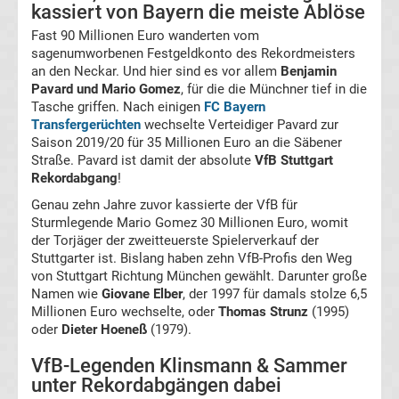
Ergebnisse
kassiert von Bayern die meiste Ablöse
Fast 90 Millionen Euro wanderten vom
Europa
sagenumworbenen Festgeldkonto des Rekordmeisters
an den Neckar. Und hier sind es vor allem
Benjamin
Pavard und Mario Gomez
, für die die Münchner tief in die
League
Tasche griffen. Nach einigen
FC Bayern
Transfergerüchten
wechselte Verteidiger Pavard zur
Tabelle
Saison 2019/20 für 35 Millionen Euro an die Säbener
Straße. Pavard ist damit der absolute
VfB Stuttgart
Rekordabgang
!
Europa
Genau zehn Jahre zuvor kassierte der VfB für
League
Sturmlegende Mario Gomez 30 Millionen Euro, womit
der Torjäger der zweitteuerste Spielerverkauf der
Stuttgarter ist. Bislang haben zehn VfB-Profis den Weg
Ergebnisse
von Stuttgart Richtung München gewählt. Darunter große
Namen wie
Giovane Elber
, der 1997 für damals stolze 6,5
Conference
Millionen Euro wechselte, oder
Thomas Strunz
(1995)
oder
Dieter Hoeneß
(1979).
League
VfB-Legenden Klinsmann & Sammer
unter Rekordabgängen dabei
Erg.