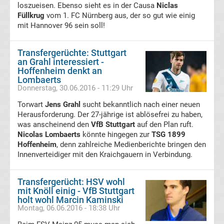
loszueisen. Ebenso sieht es in der Causa
Niclas
Füllkrug
vom 1. FC Nürnberg aus, der so gut wie einig
FC
mit Hannover 96 sein soll!
St.
Transfergerüchte: Stuttgart
an Grahl interessiert -
Pauli
Hoffenheim denkt an
Lombaerts
Donnerstag, 30.06.2016 - 11:29 Uhr
Transfergerüchte
Torwart
Jens Grahl
sucht bekanntlich nach einer neuen
Herausforderung. Der 27-jährige ist ablösefrei zu haben,
Fortuna
was anscheinend den
VfB Stuttgart
auf den Plan ruft.
Nicolas Lombaerts
könnte hingegen zur
TSG 1899
Düsseldorf
Hoffenheim
, denn zahlreiche Medienberichte bringen den
Innenverteidiger mit den Kraichgauern in Verbindung.
Transfergerüchte
Transfergerücht: HSV wohl
mit Knöll einig - VfB Stuttgart
FSV
holt wohl Marcin Kaminski
Montag, 06.06.2016 - 18:38 Uhr
Frankfurt