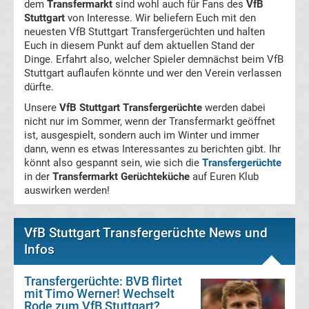
dem
Transfermarkt
sind wohl auch für Fans des
VfB
Magdeburg
Stuttgart
von Interesse. Wir beliefern Euch mit den
neuesten VfB Stuttgart Transfergerüchten und halten
Euch in diesem Punkt auf dem aktuellen Stand der
Transfergerüchte
Dinge. Erfahrt also, welcher Spieler demnächst beim VfB
Stuttgart auflaufen könnte und wer den Verein verlassen
1.
dürfte.
Unsere
VfB Stuttgart Transfergerüchte
werden dabei
FC
nicht nur im Sommer, wenn der Transfermarkt geöffnet
ist, ausgespielt, sondern auch im Winter und immer
dann, wenn es etwas Interessantes zu berichten gibt. Ihr
Nürnberg
könnt also gespannt sein, wie sich die
Transfergerüchte
in der
Transfermarkt Gerüchteküche
auf Euren Klub
Transfergerüchte
auswirken werden!
1.
VfB Stuttgart Transfergerüchte News und
Infos
FC
Transfergerüchte: BVB flirtet
Saarbrücken
mit Timo Werner! Wechselt
Rode zum VfB Stuttgart?