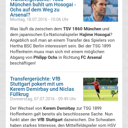
München buhlt um Hosogai -
Ochs auf dem Weg zu
Transfergerüchte
Arsenal?
Montag, 18.07.2016 - 10:06 Uhr
FC
Was läuft da zwischen dem
TSV 1860 München
und
dem japanischen Ex-Nationalspieler
Hajime Hosogai
?
Angeblich soll man an einem Transfer des Spielers von
Erzgebirge
Hertha BSC Berlin interessiert sein. Bei der TSG 1899
Hoffenheim muss man sich mit einem möglichen
Aue
Abgang von
Philipp Ochs
in Richtung
FC Arsenal
beschäftigen!
Transfergerüchte
Transfergerüchte: VfB
FC
Stuttgart pokert mit um
Kerem Demirbay und Niclas
Füllkrug
Hansa
Donnerstag, 07.07.2016 - 09:49 Uhr
Der Wechsel von
Kerem Demirbay
zur TSG 1899
Rostock
Hoffenheim galt bereits als beschlossene Sache. Nun
funkt aber der
VfB Stuttgart
dazwischen. Die Schwaben
Transfergerüchte
haben starkes Interesse, den Mittelfeldspieler vom HSV