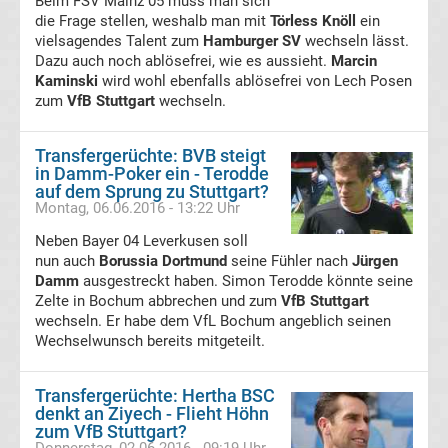
Beim FSV Mainz 05 muss man sich
die Frage stellen, weshalb man mit
Törless Knöll
ein
Transfergerüchte
vielsagendes Talent zum
Hamburger SV
wechseln lässt.
Dazu auch noch ablösefrei, wie es aussieht.
Marcin
Kaminski
FSV
wird wohl ebenfalls ablösefrei von Lech Posen
zum
VfB Stuttgart
wechseln.
Zwickau
Transfergerüchte: BVB steigt
in Damm-Poker ein - Terodde
Transfergerüchte
auf dem Sprung zu Stuttgart?
Montag, 06.06.2016 - 13:22 Uhr
Hallescher
Neben Bayer 04 Leverkusen soll
nun auch
Borussia Dortmund
seine Fühler nach
Jürgen
FC
Damm
ausgestreckt haben. Simon Terodde könnte seine
Zelte in Bochum abbrechen und zum
VfB Stuttgart
wechseln. Er habe dem VfL Bochum angeblich seinen
Transfergerüchte
Wechselwunsch bereits mitgeteilt.
Hamburger
Transfergerüchte: Hertha BSC
denkt an Ziyech - Flieht Höhn
SV
zum VfB Stuttgart?