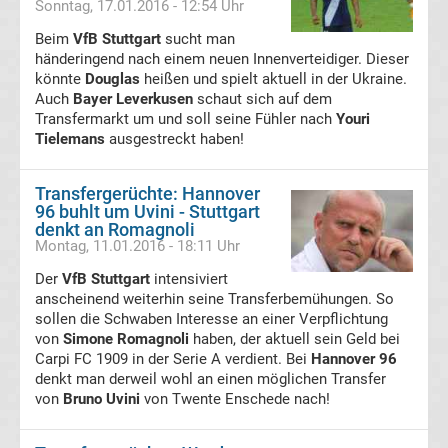
Sonntag, 17.01.2016 - 12:54 Uhr
SpVgg
Beim
VfB Stuttgart
sucht man
Greuther
händeringend nach einem neuen Innenverteidiger. Dieser
könnte
Douglas
heißen und spielt aktuell in der Ukraine.
Auch
Bayer Leverkusen
schaut sich auf dem
Fürth
Transfermarkt um und soll seine Fühler nach
Youri
Tielemans
ausgestreckt haben!
Transfergerüchte
Transfergerüchte: Hannover
SpVgg
96 buhlt um Uvini - Stuttgart
denkt an Romagnoli
Montag, 11.01.2016 - 18:11 Uhr
Unterhaching
Der
VfB Stuttgart
intensiviert
anscheinend weiterhin seine Transferbemühungen. So
Transfergerüchte
sollen die Schwaben Interesse an einer Verpflichtung
von
Simone Romagnoli
haben, der aktuell sein Geld bei
SV
Carpi FC 1909 in der Serie A verdient. Bei
Hannover 96
denkt man derweil wohl an einen möglichen Transfer
von
Bruno Uvini
von Twente Enschede nach!
Darmstadt