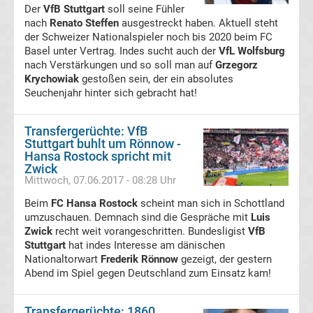
Der
VfB Stuttgart
soll seine Fühler
nach
Renato Steffen
ausgestreckt haben. Aktuell steht
Transfergerüchte
der Schweizer Nationalspieler noch bis 2020 beim FC
Basel unter Vertrag. Indes sucht auch der
VfL Wolfsburg
nach Verstärkungen und so soll man auf
Grzegorz
Eintracht
Krychowiak
gestoßen sein, der ein absolutes
Seuchenjahr hinter sich gebracht hat!
Frankfurt
Transfergerüchte: VfB
Transfergerüchte
Stuttgart buhlt um Rönnow -
Hansa Rostock spricht mit
Zwick
Energie
Mittwoch, 07.06.2017 - 08:28 Uhr
Beim
FC Hansa Rostock
scheint man sich in Schottland
Cottbus
umzuschauen. Demnach sind die Gespräche mit
Luis
Zwick
recht weit vorangeschritten. Bundesligist
VfB
Transfergerüchte
Stuttgart
hat indes Interesse am dänischen
Nationaltorwart
Frederik Rönnow
gezeigt, der gestern
Abend im Spiel gegen Deutschland zum Einsatz kam!
FC
Augsburg
Transfergerüchte: 1860