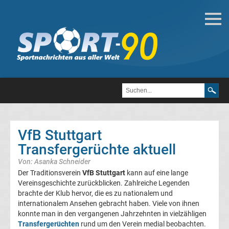
Deutsche
Transfergerüchte
Transfergerüchte
1.
FC
VfB Stuttgart
Transfergerüchte aktuell
Heidenheim
Von: Asanka Schneider
1846
Der Traditionsverein
VfB Stuttgart
kann auf eine lange
Vereinsgeschichte zurückblicken. Zahlreiche Legenden
brachte der Klub hervor, die es zu nationalem und
Transfergerüchte
internationalem Ansehen gebracht haben. Viele von ihnen
konnte man in den vergangenen Jahrzehnten in vielzähligen
1.
Transfergerüchten
rund um den Verein medial beobachten.