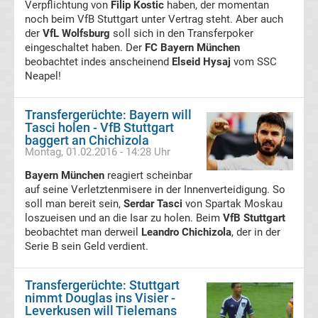
Verpflichtung von
Filip Kostic
haben, der momentan
Freiburg
noch beim VfB Stuttgart unter Vertrag steht. Aber auch
der
VfL Wolfsburg
soll sich in den Transferpoker
Transfergerüchte
eingeschaltet haben. Der
FC Bayern München
beobachtet indes anscheinend
Elseid Hysaj
vom SSC
Neapel!
SC
Transfergerüchte: Bayern will
Paderborn
Tasci holen - VfB Stuttgart
baggert an Chichizola
07
Montag, 01.02.2016 - 14:28 Uhr
Bayern München
reagiert scheinbar
Transfergerüchte
auf seine Verletztenmisere in der Innenverteidigung. So
soll man bereit sein,
Serdar Tasci
von Spartak Moskau
loszueisen und an die Isar zu holen. Beim
VfB Stuttgart
Schalke
beobachtet man derweil
Leandro Chichizola
, der in der
Serie B sein Geld verdient.
04
Transfergerüchte: Stuttgart
Transfergerüchte
nimmt Douglas ins Visier -
Leverkusen will Tielemans