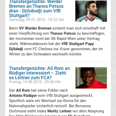
98
Transfergerüchte: Werder
Bremen an Thanos Petsos
dran - Djilobodji zum VfB
Transfergerüchte
Stuttgart?
Samstag, 09.01.2016 - 18:22 Uhr
SV
Beim
SV Werder Bremen
scheint man sich ernsthaft mit
einer Verpflichtung von
Thanos Petsos
zu beschäftigen,
der momentan noch bei SK Rapid Wien unter Vertrag
Meppen
steht. Währenddessen hat der
VfB Stuttgart
Papy
Djilobdji
vom FC Chelsea ins Visier genommen, der im
Transfergerüchte
Winter zu den Schwaben wechseln könnte.
Waldhof
Transfergerüchte: AS Rom an
Rüdiger interessiert – Zieht
Mannheim
es Leitner zum FCA?
Freitag, 14.08.2015 - 09:46 Uhr
Der
Transfergerüchte
AS Rom
hat seine Fühler nach
Antonio Rüdiger
vom VfB Stuttgart ausgestreckt.
Sportlich wäre ein Wechsel zur Roma für den
TSG
Nationalspieler sicherlich reizvoll. Bei Borussia
Dortmund steht indes
Moritz Leitner
vor dem Absprung.
1899