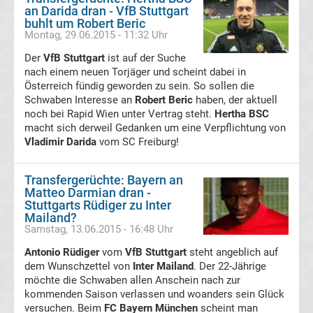
an Darida dran - VfB Stuttgart
buhlt um Robert Beric
Viktoria
Montag, 29.06.2015 - 11:32 Uhr
Der
VfB Stuttgart
ist auf der Suche
Köln
nach einem neuen Torjäger und scheint dabei in
Österreich fündig geworden zu sein. So sollen die
Transfergerüchte
Schwaben Interesse an
Robert Beric
haben, der aktuell
noch bei Rapid Wien unter Vertrag steht.
Hertha BSC
macht sich derweil Gedanken um eine Verpflichtung von
Werder
Vladimir Darida
vom SC Freiburg!
Bremen
Transfergerüchte: Bayern an
Matteo Darmian dran -
Transfergerüchte
VfB
Stuttgarts Rüdiger zu Inter
Stuttgart
Mailand?
Samstag, 13.06.2015 - 16:48 Uhr
Transfergerüchte
Antonio Rüdiger
vom
VfB Stuttgart
steht angeblich auf
dem Wunschzettel von
Inter Mailand
. Der 22-Jährige
möchte die Schwaben allen Anschein nach zur
Transfermarkt
kommenden Saison verlassen und woanders sein Glück
versuchen. Beim
FC Bayern München
scheint man