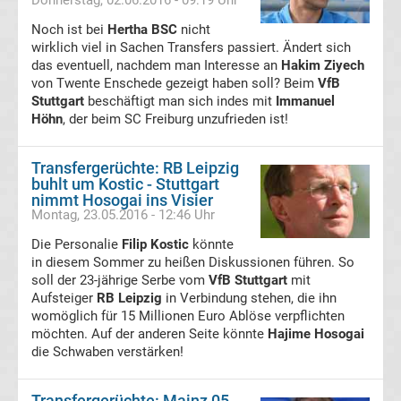
Donnerstag, 02.06.2016 - 09:19 Uhr
Transfergerüchte
Noch ist bei
Hertha BSC
nicht
wirklich viel in Sachen Transfers passiert. Ändert sich
das eventuell, nachdem man Interesse an
Hakim Ziyech
Hannover
von Twente Enschede gezeigt haben soll? Beim
VfB
Stuttgart
beschäftigt man sich indes mit
Immanuel
96
Höhn
, der beim SC Freiburg unzufrieden ist!
Transfergerüchte
Transfergerüchte: RB Leipzig
buhlt um Kostic - Stuttgart
nimmt Hosogai ins Visier
Hertha
Montag, 23.05.2016 - 12:46 Uhr
Die Personalie
BSC
Filip Kostic
könnte
in diesem Sommer zu heißen Diskussionen führen. So
soll der 23-jährige Serbe vom
VfB Stuttgart
mit
Transfergerüchte
Aufsteiger
RB Leipzig
in Verbindung stehen, die ihn
womöglich für 15 Millionen Euro Ablöse verpflichten
möchten. Auf der anderen Seite könnte
Holstein
Hajime Hosogai
die Schwaben verstärken!
Kiel
Transfergerüchte: Mainz 05