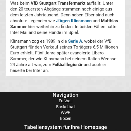
Was beim
VfB Stuttgart Transfermarkt
auffällt: Unter
den 20 teuersten Abgänge stammen noch einige aus
Conference
dem letzten Jahrtausend. Denn neben Elber sind auch
absolute Legenden wie
Jürgen Klinsmann
und
Matthias
Sammer
hier weiterhin zu finden. In beiden Fällen hatte
League
Inter Mailand seine Hände im Spiel.
Klinsmann zog es 1989 in die
Serie A
, wobei der VfB
Tabelle
Stuttgart für den Verkauf seines Torjägers 6,5 Millionen
Euro erhielt. Fünf Jahre später avancierte Libero
Formel
Sammer, der wie Klinsmann bei seinem Italien-Wechsel
24 Jahre alt war, zum
Fußballlegionär
und auch er
heuerte bei Inter an.
1
Rennkalender
Navigation
Transfergerüchte
Fußball
Basketball
WWE
WWE
Boxen
Tabellensystem für Ihre Homepage
News