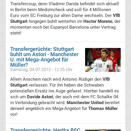
Transfercoup, denn Vladimir Darida befindet sich aktuell
in Berlin beim Medizincheck und soll für 4 Millionen
VfB
Euro vom SC Freiburg zur alten Dame wechseln. Der
VfB
Stuttgart
hingegen buhlt weiterhin im
Hector Moreno
, der
Stuttgart
momentan noch bei Espanyol Barcelona unter Vertrag
steht!
Transfergerüchte
Transfergerüchte: Stuttgart
buhlt um Astori - Manchester
VfL
U. mit Mega-Angebot für
Müller?
Bochum
Samstag, 04.07.2015 - 12:35 Uhr
Allem Anschein nach wird Antonio Rüdiger den
VfB
Transfergerüchte
Stuttgart
verlassen. Für ihn haben die Schwaben
potenziellen Ersatz ins Auge gefasst. Hierbei handelt es
sich um
Davide Astori
, der auch mit dem FC Schalke 04
VfL
in Verbindung gebracht wird.
Manchester United
bereitet
derweil angeblich ein Mega-Angebot für
Thomas Müller
Wolfsburg
vor!
Transfergerüchte
Transfergerüchte: Hertha BSC