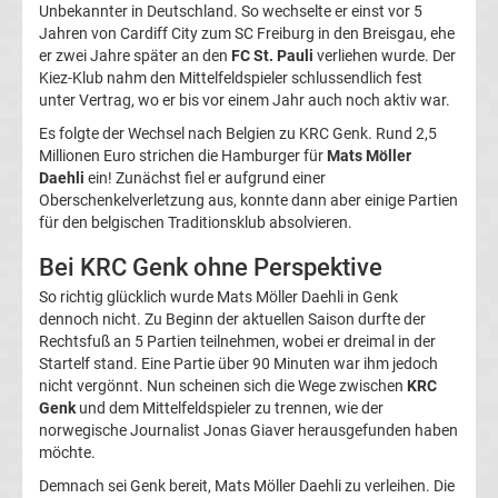
Unbekannter in Deutschland. So wechselte er einst vor 5
Magdeburg
Jahren von Cardiff City zum SC Freiburg in den Breisgau, ehe
er zwei Jahre später an den
FC St. Pauli
verliehen wurde. Der
Kiez-Klub nahm den Mittelfeldspieler schlussendlich fest
Transfergerüchte
unter Vertrag, wo er bis vor einem Jahr auch noch aktiv war.
Es folgte der Wechsel nach Belgien zu KRC Genk. Rund 2,5
1.
Millionen Euro strichen die Hamburger für
Mats Möller
Daehli
ein! Zunächst fiel er aufgrund einer
FC
Oberschenkelverletzung aus, konnte dann aber einige Partien
für den belgischen Traditionsklub absolvieren.
Nürnberg
Bei KRC Genk ohne Perspektive
So richtig glücklich wurde Mats Möller Daehli in Genk
Transfergerüchte
dennoch nicht. Zu Beginn der aktuellen Saison durfte der
Rechtsfuß an 5 Partien teilnehmen, wobei er dreimal in der
1.
Startelf stand. Eine Partie über 90 Minuten war ihm jedoch
nicht vergönnt. Nun scheinen sich die Wege zwischen
KRC
Genk
und dem Mittelfeldspieler zu trennen, wie der
FC
norwegische Journalist Jonas Giaver herausgefunden haben
möchte.
Saarbrücken
Demnach sei Genk bereit, Mats Möller Daehli zu verleihen. Die