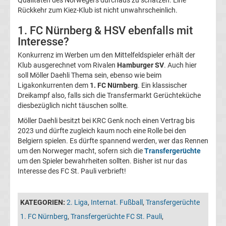
05
Rückkehr zum Kiez-Klub ist nicht unwahrscheinlich.
1. FC Nürnberg & HSV ebenfalls mit
Transfergerüchte
Interesse?
Alemannia
Konkurrenz im Werben um den Mittelfeldspieler erhält der
Klub ausgerechnet vom Rivalen
Hamburger SV
. Auch hier
soll Möller Daehli Thema sein, ebenso wie beim
Aachen
Ligakonkurrenten dem
1. FC Nürnberg
. Ein klassischer
Dreikampf also, falls sich die Transfermarkt Gerüchteküche
Transfergerüchte
diesbezüglich nicht täuschen sollte.
Möller Daehli besitzt bei KRC Genk noch einen Vertrag bis
Arminia
2023 und dürfte zugleich kaum noch eine Rolle bei den
Belgiern spielen. Es dürfte spannend werden, wer das Rennen
um den Norweger macht, sofern sich die
Transfergerüchte
Bielefeld
um den Spieler bewahrheiten sollten. Bisher ist nur das
Interesse des FC St. Pauli verbrieft!
Transfergerüchte
KATEGORIEN:
2. Liga
,
Internat. Fußball
,
Transfergerüchte
Bayer
1. FC Nürnberg
,
Transfergerüchte FC St. Pauli
,