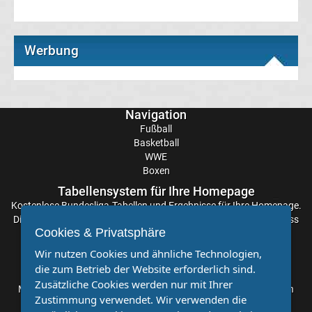
Transfergerüchte
Werbung
Eintracht
Frankfurt
Navigation
Fußball
Transfergerüchte
Basketball
WWE
Energie
Boxen
Tabellensystem für Ihre Homepage
Cottbus
Kostenlose
Bundesliga-Tabellen
und Ergebnisse für Ihre Homepage.
Die Aktualisierung der Ergebnisse erfolgt alle paar Minuten, sodass
Cookies & Privatsphäre
Sie stets auf dem Laufenden sind. Einfache und schnelle
Transfergerüchte
Einbindung.
Wir nutzen Cookies und ähnliche Technologien,
die zum Betrieb der Website erforderlich sind.
Partnervereine
FC
Zusätzliche Cookies werden nur mit Ihrer
Möchten Sie, dass auch Ihr Verein mehr Beachtung findet? Dann
Zustimmung verwendet. Wir verwenden die
sind Sie bei uns genau richtig. Wir suchen Ihren Verein für eine
Augsburg