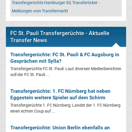
Leverkusen
Transfergerüchte Hamburger SV
,
Transferticker -
Meldungen vom Transfermarkt
Transfergerüchte
Bayern
FC St. Pauli Transfergerüchte - Aktuelle
Transfer News
München
Transfergerüchte: FC St. Pauli & FC Augsburg in
Transfergerüchte
Gesprächen mit Sylla?
Transfergerüchte FC St. Pauli: Laut diversen Medienberichten
Borussia
soll der FC St. Pauli ...
Dortmund
Transfergerüchte: 1. FC Nürnberg hat neben
Eggestein weitere Spieler auf dem Schirm
Transfergerüchte
Transfergerüchte 1. FC Nürnberg: Landet der 1. FC Nürnberg
einen echten Coup auf ...
Borussia
Transfergerüchte: Union Berlin ebenfalls an