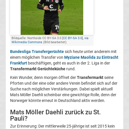
FC
Kaiserslautern
Transfergerüchte
Bildquelle: Northside CC BY-SA 3.0 [
CC BY-SA 3.0
],
via
Wikimedia Commons
(Bild bearbeitet)
Bundesliga Transfergerüchte
sich heute unter anderem mit
1.
einem möglichen Transfer von
Myziane Maolida zu Eintracht
Frankfurt
beschäftigen, geht es auch in der 2. Liga in der
FC
Transfermarkt Gerüchteküche
rund.
Kein Wunder, denn morgen öffnet der
Transfermarkt
seine
Köln
Pforten und der eine oder andere Verein befindet sich auf der
Suche nach möglichen Verstärkungen. Dabei spielt aktuell
Transfergerüchte
Mats Möller Daehli scheinbar eine gewichtige Rolle, denn der
Norweger könnte erneut in Deutschland aktiv werden.
1.
Mats Möller Daehli zurück zu St.
Pauli?
FC
Zur Erinnerung: Der mittlerweile 25-jährige ist seit 2015 kein