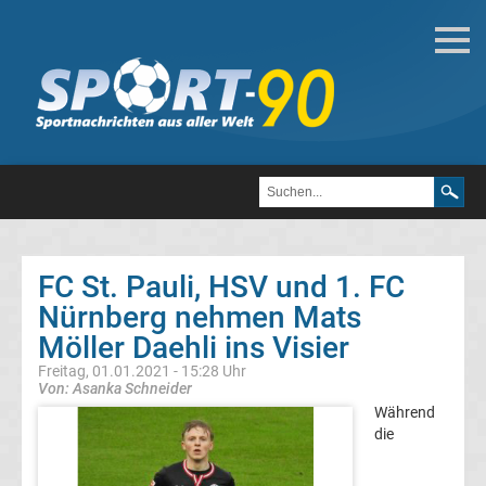
Deutsche
Transfergerüchte
Transfergerüchte
1.
FC
FC St. Pauli, HSV und 1. FC
Nürnberg nehmen Mats
Heidenheim
Möller Daehli ins Visier
1846
Freitag, 01.01.2021 - 15:28 Uhr
Von: Asanka Schneider
Während
Transfergerüchte
die
1.