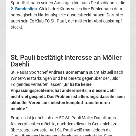
Spur führt nach seinen Aussagen hin nach Deutschland in die
Transfergerüchte
2. Bundesliga
. Gleich drei Klubs sollen ihre Fühler nach dem
norwegischen Nationalspieler ausgestreckt haben. Darunter
1.
auch sein Ex-Klub FC St. Pauli, der mitten im Abstiegskampf
steckt.
FC
Union
St. Pauli bestätigt Interesse an Möller
Daehli
Berlin
St. Paulis Sportchef
Andreas Bornemann
sucht aktuell nach
Winter-Verstärkungen und hat bereits gegenüber der „Bild“
Transfergerüchte
Folgendes verlauten lassen: „
Er hätte keine
Anpassungsprobleme, hat andererseits in diesem Jahr
1.
nicht viel gespielt. Das Problem ist allerdings, dass ihn sein
aktueller Verein am liebsten komplett transferieren
möchte
.“
FSV
Fraglich ist jedoch, ob der FC St. Pauli Möller Daehli auch
festverpflichten möchte, nachdem dieser in Genk nicht zu
Mainz
überzeugen wusste. Auf St. Pauli weiß man jedoch die
Qualitäten des Norwegers durchaus zu schätzen. Eine