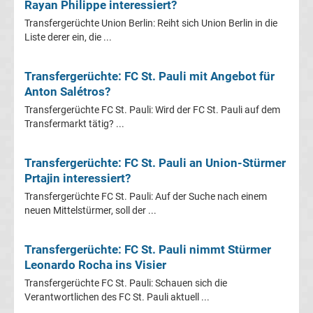
Mönchengladbach
Rayan Philippe interessiert?
Transfergerüchte Union Berlin: Reiht sich Union Berlin in die
Transfergerüchte
Liste derer ein, die ...
Chemnitzer
Transfergerüchte: FC St. Pauli mit Angebot für
Anton Salétros?
FC
Transfergerüchte FC St. Pauli: Wird der FC St. Pauli auf dem
Transfermarkt tätig? ...
Transfergerüchte
Transfergerüchte: FC St. Pauli an Union-Stürmer
Dynamo
Prtajin interessiert?
Transfergerüchte FC St. Pauli: Auf der Suche nach einem
Dresden
neuen Mittelstürmer, soll der ...
Transfergerüchte
Transfergerüchte: FC St. Pauli nimmt Stürmer
Leonardo Rocha ins Visier
Eintracht
Transfergerüchte FC St. Pauli: Schauen sich die
Verantwortlichen des FC St. Pauli aktuell ...
Braunschweig