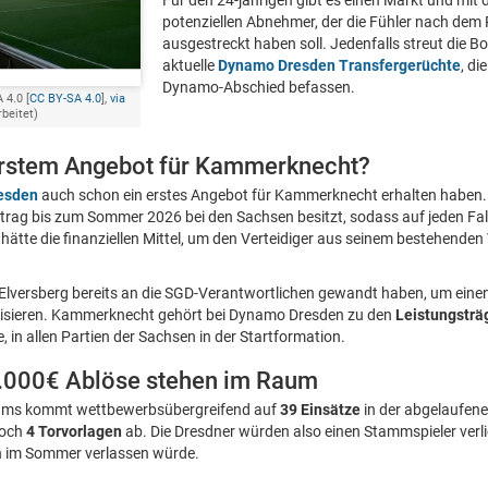
Für den 24-jährigen gibt es einen Markt und mit
potenziellen Abnehmer, der die Fühler nach dem 
ausgestreckt haben soll. Jedenfalls streut die B
aktuelle
Dynamo Dresden Transfergerüchte
, di
Dynamo-Abschied befassen.
 4.0 [
CC BY-SA 4.0
],
via
rbeitet)
erstem Angebot für Kammerknecht?
esden
auch schon ein erstes Angebot für Kammerknecht erhalten haben. F
trag bis zum Sommer 2026 bei den Sachsen besitzt, sodass auf jeden Fall
hätte die finanziellen Mittel, um den Verteidiger aus seinem bestehende
V Elversberg bereits an die SGD-Verantwortlichen gewandt haben, um eine
tisieren. Kammerknecht gehört bei Dynamo Dresden zu den
Leistungsträ
 in allen Partien der Sachsen in der Startformation.
.000€ Ablöse stehen im Raum
ams kommt wettbewerbsübergreifend auf
39 Einsätze
in der abgelaufene
noch
4 Torvorlagen
ab. Die Dresdner würden also einen Stammspieler verli
 im Sommer verlassen würde.