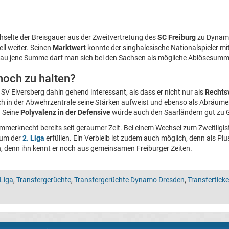
selte der Breisgauer aus der Zweitvertretung des
SC Freiburg
zu Dynam
ell weiter. Seinen
Marktwert
konnte der singhalesische Nationalspieler mit
u jene Summe darf man sich bei den Sachsen als mögliche Ablösesumm
och zu halten?
SV Elversberg dahin gehend interessant, als dass er nicht nur als
Rechtsv
 in der Abwehrzentrale seine Stärken aufweist und ebenso als Abräumer
. Seine
Polyvalenz in der Defensive
würde auch den Saarländern gut zu G
merknecht bereits seit geraumer Zeit. Bei einem Wechsel zum Zweitligis
aum der
2. Liga
erfüllen. Ein Verbleib ist zudem auch möglich, denn als Pl
, denn ihn kennt er noch aus gemeinsamen Freiburger Zeiten.
 Liga
,
Transfergerüchte
,
Transfergerüchte Dynamo Dresden
,
Transfertick