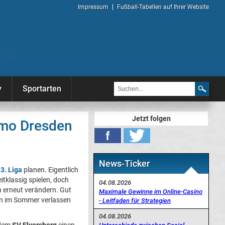
Impressum
Fußball-Tabellen auf Ihrer Website
y
Sportarten
Jetzt folgen
amo Dresden
News-Ticker
e
3. Liga
planen. Eigentlich
tklassig spielen, doch
04.08.2026
ch erneut verändern. Gut
Maximale Gewinne im Online-Casino
n im Sommer verlassen
- Leitfaden für Strategien
04.08.2026