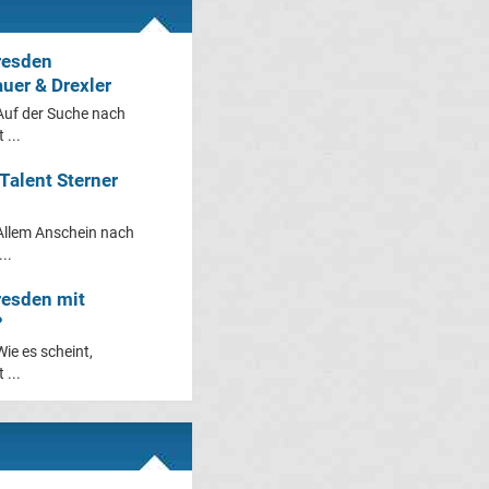
resden
auer & Drexler
Auf der Suche nach
 ...
Talent Sterner
Allem Anschein nach
..
resden mit
?
ie es scheint,
 ...