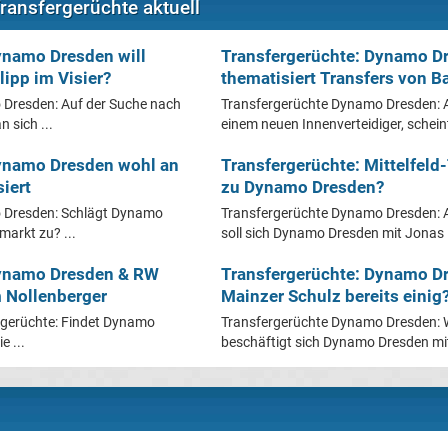
ansfergerüchte aktuell
ynamo Dresden will
Transfergerüchte: Dynamo D
lipp im Visier?
thematisiert Transfers von B
Dresden: Auf der Suche nach
Transfergerüchte Dynamo Dresden: 
 sich ...
einem neuen Innenverteidiger, scheint
Dynamo Dresden wohl an
Transfergerüchte: Mittelfeld-
siert
zu Dynamo Dresden?
 Dresden: Schlägt Dynamo
Transfergerüchte Dynamo Dresden: 
arkt zu? ...
soll sich Dynamo Dresden mit Jonas .
Dynamo Dresden & RW
Transfergerüchte: Dynamo D
 Nollenberger
Mainzer Schulz bereits einig
gerüchte: Findet Dynamo
Transfergerüchte Dynamo Dresden: W
e ...
beschäftigt sich Dynamo Dresden mit