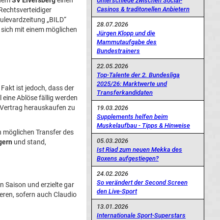
 dem
SV Elversberg
einen
Unterschiede zwischen Social-
Casinos & traditonellen Anbietern
Rechtsverteidiger
oulevardzeitung „BILD“
28.07.2026
e sich mit einem möglichen
Jürgen Klopp und die
Mammutaufgabe des
Bundestrainers
22.05.2026
Top-Talente der 2. Bundesliga
2025/26: Marktwerte und
akt ist jedoch, dass der
Transferkandidaten
 eine Ablöse fällig werden
n Vertrag herauskaufen zu
19.03.2026
Supplements helfen beim
Muskelaufbau - Tipps & Hinweise
n möglichen Transfer des
05.03.2026
gern
und stand,
Ist Riad zum neuen Mekka des
Boxens aufgestiegen?
24.02.2026
So verändert der Second Screen
n Saison und erzielte gar
den Live-Sport
eren, sofern auch Claudio
13.01.2026
Internationale Sport-Superstars