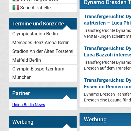
Dynamo Dresden Tr
Serie A Tabelle
Transfergerüchte: D
aufrüsten – Luca Phi
Termine und Konzerte
Transfergerüchte Dynamo 
Olympiastadion Berlin
Verstärkungen scheint man
Mercedes-Benz Arena Berlin
Transfergerüchte: 
Stadion An der Alten Försterei
Luca Bazzoli interes
Maifeld Berlin
Transfergerüchte Dynamo
Dresden auf dem Transferm
Olympia-Eissportzentrum
München
Transfergerüchte: 
Essen im Rennen um
Partner
Dynamo Dresden Transfer
Dresden eine Lösung für di
Union Berlin News
Werbung
Werbung