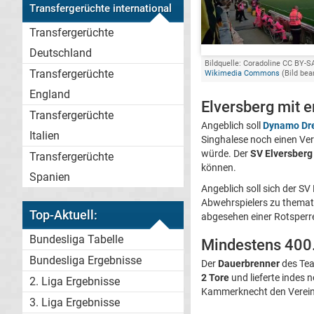
Transfergerüchte international
Transfergerüchte
Deutschland
Bildquelle: Coradoline CC BY-SA
Transfergerüchte
Wikimedia Commons
(Bild bea
England
Elversberg mit 
Transfergerüchte
Angeblich soll
Dynamo Dr
Italien
Singhalese noch einen Ver
würde. Der
SV Elversberg
Transfergerüchte
können.
Spanien
Angeblich soll sich der S
Abwehrspielers zu thema
Top-Aktuell:
abgesehen einer Rotsperre,
Bundesliga Tabelle
Mindestens 400
Bundesliga Ergebnisse
Der
Dauerbrenner
des Te
2 Tore
und lieferte indes 
2. Liga Ergebnisse
Kammerknecht den Verein
3. Liga Ergebnisse