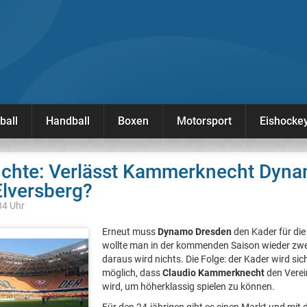
ball
Handball
Boxen
Motorsport
Eishocke
üchte: Verlässt Kammerknecht Dyn
Elversberg?
34 Uhr
Erneut muss
Dynamo Dresden
den Kader für di
wollte man in der kommenden Saison wieder zwei
daraus wird nichts. Die Folge: der Kader wird si
möglich, dass
Claudio Kammerknecht
den Verei
wird, um höherklassig spielen zu können.