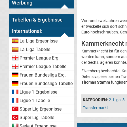
Werbung
Tabellen & Ergebnisse
Vor rund zwei Jahren wech
entwickelte sich dort schn
International:
Euro
hochschrauben. Gena
La Liga Ergebnisse
Kammerknecht n
La Liga Tabelle
Kammerknecht ist für den 
werden kann, sondern auch
Premier League Erg.
der Sechs, agieren könnte
Premier League Tabelle
Elversberg beobachtet Kam
Frauen Bundesliga Erg.
Defensivspieler seinen Tr
Thomas Stamm
fungieren
Frauen Bundesliga Tabelle
Ligue 1 Ergebnisse
KATEGORIEN:
2. Liga
,
3.
Ligue 1 Tabelle
Transfermarkt
Süper Lig Ergebnisse
Süper Lig Tabelle
Serie A Ergebnisse