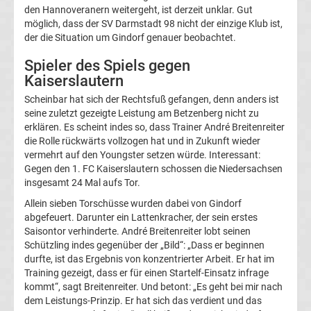
den Hannoveranern weitergeht, ist derzeit unklar. Gut
möglich, dass der SV Darmstadt 98 nicht der einzige Klub ist,
Transfergerüchte
der die Situation um Gindorf genauer beobachtet.
Spieler des Spiels gegen
FC
Kaiserslautern
Erzgebirge
Scheinbar hat sich der Rechtsfuß gefangen, denn anders ist
seine zuletzt gezeigte Leistung am Betzenberg nicht zu
erklären. Es scheint indes so, dass Trainer André Breitenreiter
Aue
die Rolle rückwärts vollzogen hat und in Zukunft wieder
vermehrt auf den Youngster setzen würde. Interessant:
Transfergerüchte
Gegen den 1. FC Kaiserslautern schossen die Niedersachsen
insgesamt 24 Mal aufs Tor.
FC
Allein sieben Torschüsse wurden dabei von Gindorf
abgefeuert. Darunter ein Lattenkracher, der sein erstes
Saisontor verhinderte. André Breitenreiter lobt seinen
Hansa
Schützling indes gegenüber der „Bild“: „Dass er beginnen
durfte, ist das Ergebnis von konzentrierter Arbeit. Er hat im
Rostock
Training gezeigt, dass er für einen Startelf-Einsatz infrage
kommt“, sagt Breitenreiter. Und betont: „Es geht bei mir nach
dem Leistungs-Prinzip. Er hat sich das verdient und das
Transfergerüchte