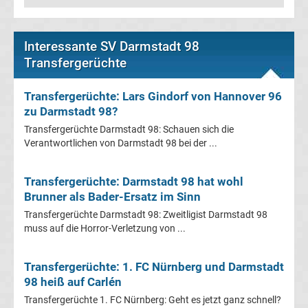
Transfergerüchte
Interessante SV Darmstadt 98
Karlsruher
Transfergerüchte
SC
Transfergerüchte: Lars Gindorf von Hannover 96
zu Darmstadt 98?
Transfergerüchte
Transfergerüchte Darmstadt 98: Schauen sich die
Verantwortlichen von Darmstadt 98 bei der ...
Kickers
Transfergerüchte: Darmstadt 98 hat wohl
Offenbach
Brunner als Bader-Ersatz im Sinn
Transfergerüchte Darmstadt 98: Zweitligist Darmstadt 98
Transfergerüchte
muss auf die Horror-Verletzung von ...
MSV
Transfergerüchte: 1. FC Nürnberg und Darmstadt
98 heiß auf Carlén
Duisburg
Transfergerüchte 1. FC Nürnberg: Geht es jetzt ganz schnell?