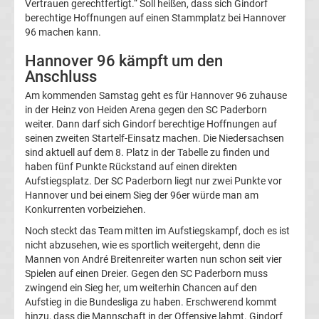
Vertrauen gerechtfertigt.“ Soll heißen, dass sich Gindorf
berechtige Hoffnungen auf einen Stammplatz bei Hannover
FC
96 machen kann.
Hannover 96 kämpft um den
St.
Anschluss
Pauli
Am kommenden Samstag geht es für Hannover 96 zuhause
in der Heinz von Heiden Arena gegen den SC Paderborn
weiter. Dann darf sich Gindorf berechtige Hoffnungen auf
Transfergerüchte
seinen zweiten Startelf-Einsatz machen. Die Niedersachsen
sind aktuell auf dem 8. Platz in der Tabelle zu finden und
Fortuna
haben fünf Punkte Rückstand auf einen direkten
Aufstiegsplatz. Der SC Paderborn liegt nur zwei Punkte vor
Hannover und bei einem Sieg der 96er würde man am
Düsseldorf
Konkurrenten vorbeiziehen.
Noch steckt das Team mitten im Aufstiegskampf, doch es ist
Transfergerüchte
nicht abzusehen, wie es sportlich weitergeht, denn die
Mannen von André Breitenreiter warten nun schon seit vier
FSV
Spielen auf einen Dreier. Gegen den SC Paderborn muss
zwingend ein Sieg her, um weiterhin Chancen auf den
Aufstieg in die Bundesliga zu haben. Erschwerend kommt
Frankfurt
hinzu, dass die Mannschaft in der Offensive lahmt. Gindorf