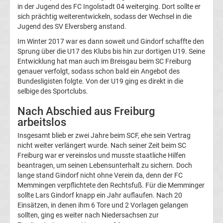
Leverkusen
in der Jugend des FC Ingolstadt 04 weiterging. Dort sollte er
sich prächtig weiterentwickeln, sodass der Wechsel in die
Jugend des SV Elversberg anstand.
Transfergerüchte
Im Winter 2017 war es dann soweit und Gindorf schaffte den
Sprung über die U17 des Klubs bis hin zur dortigen U19. Seine
Bayern
Entwicklung hat man auch im Breisgau beim SC Freiburg
genauer verfolgt, sodass schon bald ein Angebot des
München
Bundesligisten folgte. Von der U19 ging es direkt in die
selbige des Sportclubs.
Transfergerüchte
Nach Abschied aus Freiburg
arbeitslos
Borussia
Insgesamt blieb er zwei Jahre beim SCF, ehe sein Vertrag
nicht weiter verlängert wurde. Nach seiner Zeit beim SC
Dortmund
Freiburg war er vereinslos und musste staatliche Hilfen
beantragen, um seinen Lebensunterhalt zu sichern. Doch
Transfergerüchte
lange stand Gindorf nicht ohne Verein da, denn der FC
Memmingen verpflichtete den Rechtsfuß. Für die Memminger
sollte Lars Gindorf knapp ein Jahr auflaufen. Nach 20
Borussia
Einsätzen, in denen ihm 6 Tore und 2 Vorlagen gelangen
sollten, ging es weiter nach Niedersachsen zur