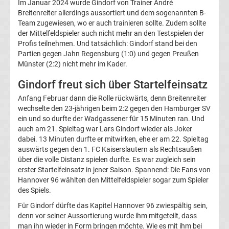
Im Januar 2024 wurde Gindorf von Trainer André
Breitenreiter allerdings aussortiert und dem sogenannten B-
Team zugewiesen, wo er auch trainieren sollte. Zudem sollte
Transfergerüchte
der Mittelfeldspieler auch nicht mehr an den Testspielen der
Profis teilnehmen. Und tatsächlich: Gindorf stand bei den
Eintracht
Partien gegen Jahn Regensburg (1:0) und gegen Preußen
Münster (2:2) nicht mehr im Kader.
Frankfurt
Gindorf freut sich über Startelfeinsatz
Anfang Februar dann die Rolle rückwärts, denn Breitenreiter
Transfergerüchte
wechselte den 23-jährigen beim 2:2 gegen den Hamburger SV
ein und so durfte der Wadgassener für 15 Minuten ran. Und
Energie
auch am 21. Spieltag war Lars Gindorf wieder als Joker
dabei. 13 Minuten durfte er mitwirken, ehe er am 22. Spieltag
Cottbus
auswärts gegen den 1. FC Kaiserslautern als Rechtsaußen
über die volle Distanz spielen durfte. Es war zugleich sein
erster Startelfeinsatz in jener Saison. Spannend: Die Fans von
Transfergerüchte
Hannover 96 wählten den Mittelfeldspieler sogar zum Spieler
des Spiels.
FC
Für Gindorf dürfte das Kapitel Hannover 96 zwiespältig sein,
denn vor seiner Aussortierung wurde ihm mitgeteilt, dass
Augsburg
man ihn wieder in Form bringen möchte. Wie es mit ihm bei