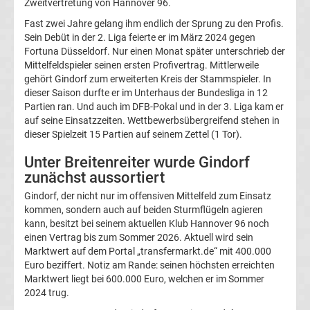
Mönchengladbach
Zweitvertretung von Hannover 96.
Fast zwei Jahre gelang ihm endlich der Sprung zu den Profis.
Transfergerüchte
Sein Debüt in der 2. Liga feierte er im März 2024 gegen
Fortuna Düsseldorf. Nur einen Monat später unterschrieb der
Mittelfeldspieler seinen ersten Profivertrag. Mittlerweile
Chemnitzer
gehört Gindorf zum erweiterten Kreis der Stammspieler. In
dieser Saison durfte er im Unterhaus der Bundesliga in 12
FC
Partien ran. Und auch im DFB-Pokal und in der 3. Liga kam er
auf seine Einsatzzeiten. Wettbewerbsübergreifend stehen in
dieser Spielzeit 15 Partien auf seinem Zettel (1 Tor).
Transfergerüchte
Unter Breitenreiter wurde Gindorf
Dynamo
zunächst aussortiert
Gindorf, der nicht nur im offensiven Mittelfeld zum Einsatz
Dresden
kommen, sondern auch auf beiden Sturmflügeln agieren
kann, besitzt bei seinem aktuellen Klub Hannover 96 noch
einen Vertrag bis zum Sommer 2026. Aktuell wird sein
Transfergerüchte
Marktwert auf dem Portal „transfermarkt.de“ mit 400.000
Euro beziffert. Notiz am Rande: seinen höchsten erreichten
Eintracht
Marktwert liegt bei 600.000 Euro, welchen er im Sommer
2024 trug.
Braunschweig