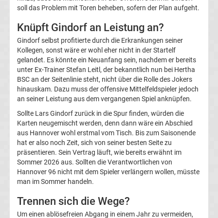
soll das Problem mit Toren beheben, sofern der Plan aufgeht.
Transfergerüchte
Knüpft Gindorf an Leistung an?
FSV
Gindorf selbst profitierte durch die Erkrankungen seiner
Kollegen, sonst wäre er wohl eher nicht in der Startelf
gelandet. Es könnte ein Neuanfang sein, nachdem er bereits
Zwickau
unter Ex-Trainer Stefan Leitl, der bekanntlich nun bei Hertha
BSC an der Seitenlinie steht, nicht über die Rolle des Jokers
Transfergerüchte
hinauskam. Dazu muss der offensive Mittelfeldspieler jedoch
an seiner Leistung aus dem vergangenen Spiel anknüpfen.
Hallescher
Sollte Lars Gindorf zurück in die Spur finden, würden die
Karten neugemischt werden, denn dann wäre ein Abschied
aus Hannover wohl erstmal vom Tisch. Bis zum Saisonende
FC
hat er also noch Zeit, sich von seiner besten Seite zu
präsentieren. Sein Vertrag läuft, wie bereits erwähnt im
Transfergerüchte
Sommer 2026 aus. Sollten die Verantwortlichen von
Hannover 96 nicht mit dem Spieler verlängern wollen, müsste
man im Sommer handeln.
Hamburger
Trennen sich die Wege?
SV
Um einen ablösefreien Abgang in einem Jahr zu vermeiden,