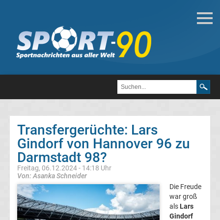
Deutsche
Transfergerüchte
Transfergerüchte
1.
FC
Transfergerüchte: Lars
Gindorf von Hannover 96 zu
Heidenheim
Darmstadt 98?
1846
Freitag, 06.12.2024 - 14:18 Uhr
Von: Asanka Schneider
Die Freude
Transfergerüchte
war groß
als
Lars
1.
Gindorf