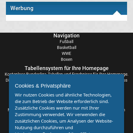
Freiburg
Werbung
Transfergerüchte
SC
Navigation
Fußball
Paderborn
Basketball
WWE
Boxen
07
Tabellensystem für Ihre Homepage
Kostenlose
Bundesliga-Tabellen
und Ergebnisse für Ihre Homepage.
Transfergerüchte
Die Aktualisierung der Ergebnisse erfolgt alle paar Minuten, sodass
Cookies & Privatsphäre
Sie stets auf dem Laufenden sind. Einfache und schnelle
Schalke
Einbindung.
Wir nutzen Cookies und ähnliche Technologien,
die zum Betrieb der Website erforderlich sind.
Partnervereine
04
Zusätzliche Cookies werden nur mit Ihrer
Möchten Sie, dass auch Ihr Verein mehr Beachtung findet? Dann
Zustimmung verwendet. Wir verwenden die
sind Sie bei uns genau richtig. Wir suchen Ihren Verein für eine
zusätzlichen Cookies, um Analysen der Website-
Transfergerüchte
kostenlose Kooperation. Veröffentlichen Sie Ihre Spielberichte,
Nutzung durchzuführen und
Sportnachrichten und Aufrufe bei uns!