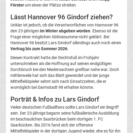
05
Förster
um einen der Plätze streiten.
Lässt Hannover 96 Gindorf ziehen?
Transfergerüchte
Unklar ist jedoch, ob die Verantwortlichen von Hannover 96
den 23-jährigen
im Winter abgeben würden
. Ebenso ist die
Alemannia
Frage einer möglichen Ablösesumme nicht geklärt. Bei
Hannover 96 besitzt Lars Gindorf allerdings auch noch einen
Aachen
Vertrag bis zum Sommer 2026
.
Diesen Kontrakt hatte der Rechtsfuß im Frühjahr
Transfergerüchte
unterschrieben als die Hoffnung auf seinen endgültigen
Durchbruch bei den Niedersachsen greifbar nahe war. Doch
mittlerweile hat sich das Blatt gewendet und der junge
Arminia
Mittelfeldspieler sehnt sich nach Einsatzzeiten, die er
womöglich bei Darmstadt 98 erhalten könnte.
Bielefeld
Porträt & Infos zu Lars Gindorf
Transfergerüchte
Vielen deutschen Fußballfans sollte Lars Gindorf ein Begriff
sein. Der 23-jährige begann seine fußballerische Ausbildung
im beschaulichen Saarbrücken beim dortigen 1. FC
Bayer
Saarbücken. Bis 2016 fand sich der offensive
Mittelfeldspieler in der dortigen Jugend wieder, ehe es für ihn