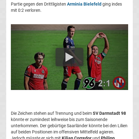
Partie gegen den Drittligisten
Arminia Bielefeld
ging indes
Transfergerüchte
mit 0:2 verloren.
1.
FC
Union
Berlin
Transfergerüchte
1.
FSV
Die Zeichen stehen auf Trennung und beim
SV Darmstadt 98
könnte er zumindest leihweise bis zum Saisonende
unterkommen. Der gebürtige Saarländer könnte bei den Lilien
Mainz
auf beiden Positionen im offensiven Mittelfeld agieren.
Jedoch müsste er sich mit
Kilian Corredor
und
Philipp