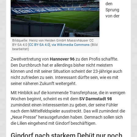
den
FC
Sprung
von der
Kaiserslautern
Transfergerüchte
Bildquelle: Heinz von Heiden GmbH Massivhäuser CC
BY-SA 4.0 [
CC BY-SA 4.0
],
via Wikimedia Commons
(Bild
bearbeitet)
1.
Zweitvertretung von
Hannover 96
zu den Profis schaffte.
Den Durchbruch hat er allerdings bisher nicht meistern
FC
können und mit seiner Situation scheint der 23-jährige auch
nicht zufrieden zu sein. Interessant dürfte sein, wie es mit
seiner näheren Zukunft weitergeht.
Köln
Mit Hinblick auf die kommende Transferphase, die in wenigen
Wochen beginnt, scheint es mit dem
SV Darmstadt 98
Transfergerüchte
zumindest einen Interessenten zu geben, der seine Fühler
nach dem Mittelfeldspieler ausstreckt. Das will zumindest die
1.
„Neue Presse“ herausgefunden haben. Demnach sollen sich
die Lilien eingehend mit Gindorf beschäftigen.
FC
Gindorf nach starkem Debüt nur noch