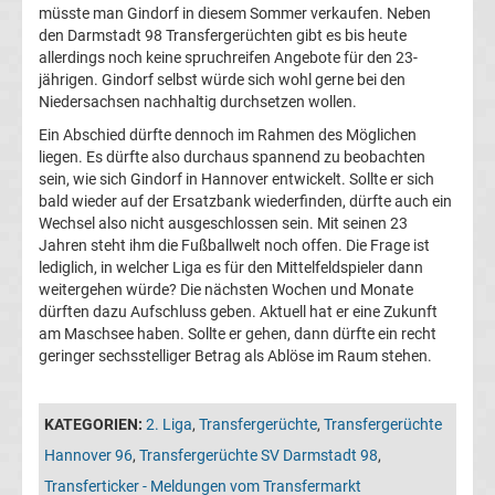
müsste man Gindorf in diesem Sommer verkaufen. Neben
Transfergerüchte
den Darmstadt 98 Transfergerüchten gibt es bis heute
allerdings noch keine spruchreifen Angebote für den 23-
jährigen. Gindorf selbst würde sich wohl gerne bei den
Hannover
Niedersachsen nachhaltig durchsetzen wollen.
Ein Abschied dürfte dennoch im Rahmen des Möglichen
96
liegen. Es dürfte also durchaus spannend zu beobachten
sein, wie sich Gindorf in Hannover entwickelt. Sollte er sich
Transfergerüchte
bald wieder auf der Ersatzbank wiederfinden, dürfte auch ein
Wechsel also nicht ausgeschlossen sein. Mit seinen 23
Jahren steht ihm die Fußballwelt noch offen. Die Frage ist
Hertha
lediglich, in welcher Liga es für den Mittelfeldspieler dann
weitergehen würde? Die nächsten Wochen und Monate
BSC
dürften dazu Aufschluss geben. Aktuell hat er eine Zukunft
am Maschsee haben. Sollte er gehen, dann dürfte ein recht
geringer sechsstelliger Betrag als Ablöse im Raum stehen.
Transfergerüchte
Holstein
KATEGORIEN:
2. Liga
,
Transfergerüchte
,
Transfergerüchte
Hannover 96
,
Transfergerüchte SV Darmstadt 98
,
Kiel
Transferticker - Meldungen vom Transfermarkt