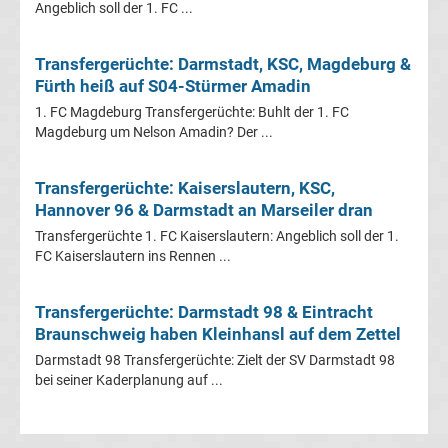
Angeblich soll der 1. FC ...
Transfergerüchte
Transfergerüchte: Darmstadt, KSC, Magdeburg &
RB
Fürth heiß auf S04-Stürmer Amadin
1. FC Magdeburg Transfergerüchte: Buhlt der 1. FC
Leipzig
Magdeburg um Nelson Amadin? Der ...
Transfergerüchte
Transfergerüchte: Kaiserslautern, KSC,
Hannover 96 & Darmstadt an Marseiler dran
Rot-
Transfergerüchte 1. FC Kaiserslautern: Angeblich soll der 1.
FC Kaiserslautern ins Rennen ...
Weiss
Transfergerüchte: Darmstadt 98 & Eintracht
Essen
Braunschweig haben Kleinhansl auf dem Zettel
Darmstadt 98 Transfergerüchte: Zielt der SV Darmstadt 98
Transfergerüchte
bei seiner Kaderplanung auf ...
SC