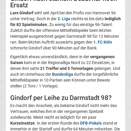
Ersatz
Magdeburg
Lars Gindorf
seht seit April bei den Profis von Hannover 96
unter Vertrag. Doch in der
2. Liga
reichte es bis dato
lediglich
Transfergerüchte
für 82 Spielminuten
. Zu wenig für das einstige 96-Talent.
Zuletzt durfte der offensive Mittelfeldspieler beim letzten
Heimspiel ausgerechnet gegen Darmstadt 98 für 12 Minuten
1.
ran. Beim letzten Auftritt auswärts gegen den
1. FC Köln
schmorte Gindorf über 90 Minuten auf der Bank.
FC
Eigentlich etwas unverständlich, denn in der
vergangenen
Saison
kam er in der Regionalliga Nord zu 22 Einsätzen, in
Nürnberg
denen ihm satte
21 Treffer und 5 Torvorlagen
gelangen. Und
auch im Unterhaus der
Bundesliga
durfte der torgefährliche
Transfergerüchte
Mittelfeldspieler in 10 Partien sein Können unter Beweis
stellen (2 Tore / 1 Vorlage).
1.
Gindorf per Leihe zu Darmstadt 98?
Es macht den Anschein, als bekäme Gindorf nicht mehr das
FC
Vertrauen, welches ihm in der vergangenen Spielzeit
zuteilwurde. Meist reicht es lediglich für ein paar
Saarbrücken
Kurzeinsätze
. In der ersten Runde des
DFB-Pokals
stand er
immerhin in der Startelf und durfte 64 Minuten mitwirken. Die