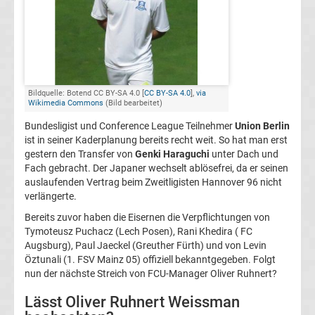
FC
Kaiserslautern
Transfergerüchte
Bildquelle: Botend CC BY-SA 4.0 [
CC BY-SA 4.0
],
via
Wikimedia Commons
(Bild bearbeitet)
Bundesligist und Conference League Teilnehmer
Union Berlin
1.
ist in seiner Kaderplanung bereits recht weit. So hat man erst
gestern den Transfer von
Genki Haraguchi
unter Dach und
FC
Fach gebracht. Der Japaner wechselt ablösefrei, da er seinen
auslaufenden Vertrag beim Zweitligisten Hannover 96 nicht
Köln
verlängerte.
Bereits zuvor haben die Eisernen die Verpflichtungen von
Transfergerüchte
Tymoteusz Puchacz (Lech Posen), Rani Khedira ( FC
Augsburg), Paul Jaeckel (Greuther Fürth) und von Levin
Öztunali (1. FSV Mainz 05) offiziell bekanntgegeben. Folgt
1.
nun der nächste Streich von FCU-Manager Oliver Ruhnert?
FC
Lässt Oliver Ruhnert Weissman