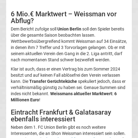
05
6 Mio.€ Marktwert – Weissman vor
Transfergerüchte
Abflug?
Dem Bericht zufolge soll
Union Berlin
soll den Spieler bereits
Alemannia
über die gesamte Saison beobachten lassen.
Wettbewerbsübergreifend kommt Weissman auf 34 Einsätze,
in denen ihm 7 Treffer und 3 Torvorlagen gelangen. Ob er mit
Aachen
seinem aktuellen Verein den Gang in die 2. Liga antritt, darf
nach momentanen Stand schwer bezweifelt werden.
Transfergerüchte
Klar ist auch, dass er einen Vertrag bis zum Sommer 2024
besitzt und auf keinen Fall ablösefrei den Verein verlassen
Arminia
kann. Die
Transfer Gerüchteküche
spekuliert jedoch, dass er
verhältnismäßig günstig zu haben sei. Genaue Summen sind
Bielefeld
indes nicht bekannt.
Weissmans aktueller Marktwert: 6
Millionen Euro
!
Transfergerüchte
Eintracht Frankfurt & Galatasaray
ebenfalls interessiert
Bayer
Neben dem 1. FC Union Berlin gibt es noch weitere
Interessenten, die an Shon Weissman interessiert sein sollen.