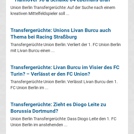
Mönchengladbach
Union Berlin Transfergerüchte: Auf der Suche nach einem
kreativen Mittelfeldspieler soll ...
Transfergerüchte
Transfergerüchte: Unions Livan Burcu auch
Chemnitzer
Thema bei Racing Straßburg
FC
Transfergerüchte Union Berlin: Verliert der 1. FC Union Berlin
mit Livan Burcu einen ...
Transfergerüchte
Transfergerüchte: Livan Burcu im Visier des FC
Turin? – Verlässt er den FC Union?
Dynamo
Transfergerüchte Union Berlin: Verlässt Livan Burcu den 1.
FC Union Berlin im ...
Dresden
Transfergerüchte: Zieht es Diogo Leite zu
Transfergerüchte
Borussia Dortmund?
Eintracht
Union Berlin Transfergerüchte: Dass Diogo Leite den 1. FC
Union Berlin im anstehenden ...
Braunschweig