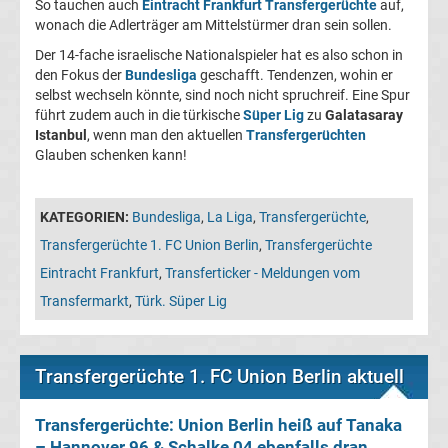
Leverkusen
So tauchen auch
Eintracht Frankfurt Transfergerüchte
auf,
wonach die Adlerträger am Mittelstürmer dran sein sollen.
Der 14-fache israelische Nationalspieler hat es also schon in
Transfergerüchte
den Fokus der
Bundesliga
geschafft. Tendenzen, wohin er
selbst wechseln könnte, sind noch nicht spruchreif. Eine Spur
Bayern
führt zudem auch in die türkische
Süper Lig
zu
Galatasaray
Istanbul
, wenn man den aktuellen
Transfergerüchten
München
Glauben schenken kann!
Transfergerüchte
KATEGORIEN:
Bundesliga
,
La Liga
,
Transfergerüchte
,
Transfergerüchte 1. FC Union Berlin
,
Transfergerüchte
Borussia
Eintracht Frankfurt
,
Transferticker - Meldungen vom
Dortmund
Transfermarkt
,
Türk. Süper Lig
Transfergerüchte
Transfergerüchte 1. FC Union Berlin aktuell
Borussia
Transfergerüchte: Union Berlin heiß auf Tanaka
– Hannover 96 & Schalke 04 ebenfalls dran