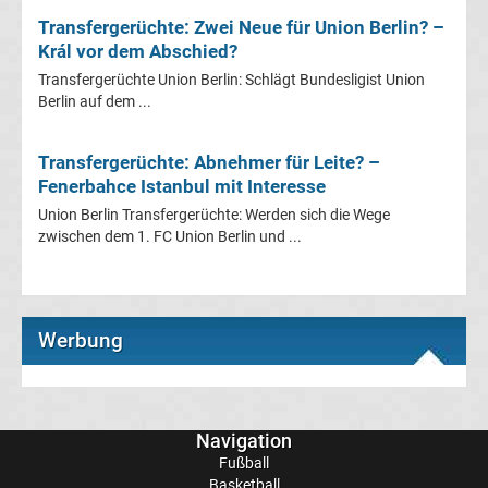
Transfergerüchte: Zwei Neue für Union Berlin? –
Král vor dem Abschied?
Transfergerüchte
Transfergerüchte Union Berlin: Schlägt Bundesligist Union
Berlin auf dem ...
Eintracht
Frankfurt
Transfergerüchte: Abnehmer für Leite? –
Fenerbahce Istanbul mit Interesse
Transfergerüchte
Union Berlin Transfergerüchte: Werden sich die Wege
zwischen dem 1. FC Union Berlin und ...
Energie
Cottbus
Werbung
Transfergerüchte
FC
Navigation
Fußball
Augsburg
Basketball