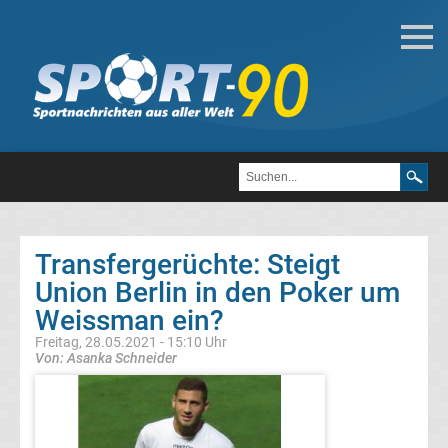
Deutsche
Transfergerüchte
Transfergerüchte
1.
FC
Transfergerüchte: Steigt
Union Berlin in den Poker um
Heidenheim
Weissman ein?
1846
Freitag, 28.05.2021 - 15:10 Uhr
Von: Asanka Schneider
Transfergerüchte
1.