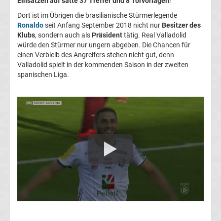
Einsätzen auf satte 37 Treffer und 8 Torvorlagen
!
Transfergerüchte
Dort ist im Übrigen die brasilianische Stürmerlegende
Ronaldo
seit Anfang September 2018 nicht nur
Besitzer des
1.
Klubs
, sondern auch als
Präsident
tätig. Real Valladolid
würde den Stürmer nur ungern abgeben. Die Chancen für
einen Verbleib des Angreifers stehen nicht gut, denn
FC
Valladolid spielt in der kommenden Saison in der zweiten
spanischen Liga.
Union
Berlin
Transfergerüchte
1.
FSV
Mainz