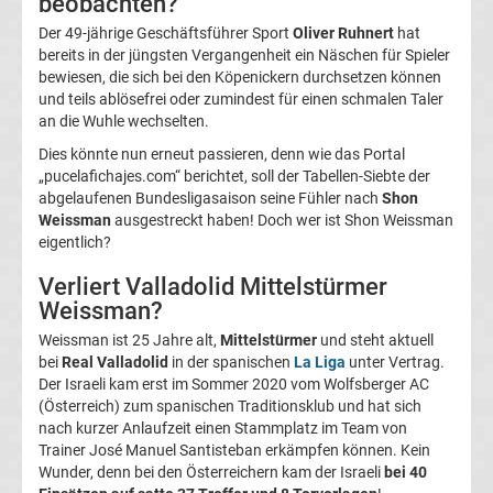
beobachten?
Magdeburg
Der 49-jährige Geschäftsführer Sport
Oliver Ruhnert
hat
bereits in der jüngsten Vergangenheit ein Näschen für Spieler
bewiesen, die sich bei den Köpenickern durchsetzen können
Transfergerüchte
und teils ablösefrei oder zumindest für einen schmalen Taler
an die Wuhle wechselten.
1.
Dies könnte nun erneut passieren, denn wie das Portal
„pucelafichajes.com“ berichtet, soll der Tabellen-Siebte der
FC
abgelaufenen Bundesligasaison seine Fühler nach
Shon
Weissman
ausgestreckt haben! Doch wer ist Shon Weissman
eigentlich?
Nürnberg
Verliert Valladolid Mittelstürmer
Transfergerüchte
Weissman?
Weissman ist 25 Jahre alt,
Mittelstürmer
und steht aktuell
1.
bei
Real Valladolid
in der spanischen
La Liga
unter Vertrag.
Der Israeli kam erst im Sommer 2020 vom Wolfsberger AC
FC
(Österreich) zum spanischen Traditionsklub und hat sich
nach kurzer Anlaufzeit einen Stammplatz im Team von
Trainer José Manuel Santisteban erkämpfen können. Kein
Saarbrücken
Wunder, denn bei den Österreichern kam der Israeli
bei 40