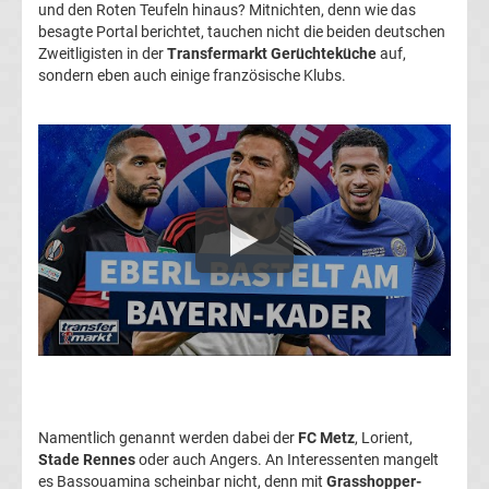
und den Roten Teufeln hinaus? Mitnichten, denn wie das
Transfergerüchte
besagte Portal berichtet, tauchen nicht die beiden deutschen
Zweitligisten in der
Transfermarkt Gerüchteküche
auf,
1.
sondern eben auch einige französische Klubs.
FC
Union
Berlin
Transfergerüchte
1.
FSV
Namentlich genannt werden dabei der
FC Metz
, Lorient,
Mainz
Stade Rennes
oder auch Angers. An Interessenten mangelt
es Bassouamina scheinbar nicht, denn mit
Grasshopper-