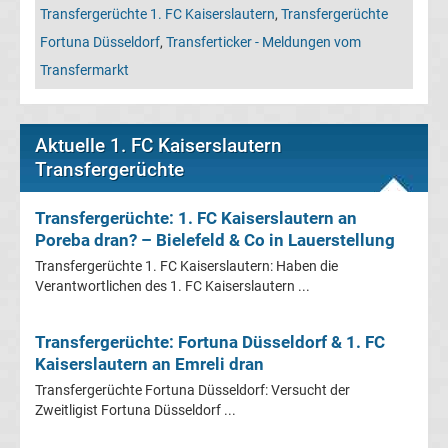
Leverkusen
Transfergerüchte 1. FC Kaiserslautern
,
Transfergerüchte
Fortuna Düsseldorf
,
Transferticker - Meldungen vom
Transfergerüchte
Transfermarkt
Bayern
Aktuelle 1. FC Kaiserslautern
München
Transfergerüchte
Transfergerüchte
Transfergerüchte: 1. FC Kaiserslautern an
Poreba dran? – Bielefeld & Co in Lauerstellung
Borussia
Transfergerüchte 1. FC Kaiserslautern: Haben die
Verantwortlichen des 1. FC Kaiserslautern ...
Dortmund
Transfergerüchte: Fortuna Düsseldorf & 1. FC
Transfergerüchte
Kaiserslautern an Emreli dran
Transfergerüchte Fortuna Düsseldorf: Versucht der
Borussia
Zweitligist Fortuna Düsseldorf ...