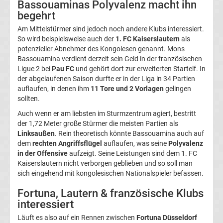
Bassouaminas Polyvalenz macht ihn
Magdeburg
begehrt
Am Mittelstürmer sind jedoch noch andere Klubs interessiert.
Transfergerüchte
So wird beispielsweise auch der
1. FC Kaiserslautern
als
potenzieller Abnehmer des Kongolesen genannt. Mons
Bassouamina verdient derzeit sein Geld in der französischen
1.
Ligue 2 bei
Pau FC
und gehört dort zur erweiterten Startelf. In
der abgelaufenen Saison durfte er in der Liga in 34 Partien
FC
auflaufen, in denen ihm
11 Tore und 2 Vorlagen
gelingen
sollten.
Nürnberg
Auch wenn er am liebsten im Sturmzentrum agiert, bestritt
der 1,72 Meter große Stürmer die meisten Partien als
Linksaußen
. Rein theoretisch könnte Bassouamina auch auf
Transfergerüchte
dem
rechten Angriffsflügel
auflaufen, was seine
Polyvalenz
in der Offensive
aufzeigt. Seine Leistungen sind dem 1. FC
1.
Kaiserslautern nicht verborgen geblieben und so soll man
sich eingehend mit kongolesischen Nationalspieler befassen.
FC
Fortuna, Lautern & französische Klubs
interessiert
Saarbrücken
Läuft es also auf ein Rennen zwischen
Fortuna Düsseldorf