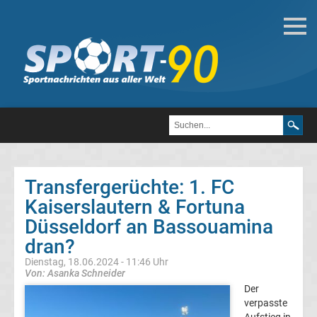
Deutsche
Transfergerüchte
Transfergerüchte
1.
FC
Transfergerüchte: 1. FC
Kaiserslautern & Fortuna
Heidenheim
Düsseldorf an Bassouamina
1846
dran?
Dienstag, 18.06.2024 - 11:46 Uhr
Transfergerüchte
Von: Asanka Schneider
Der
verpasste
1.