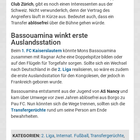
05
Club Zürich
, gibt es noch einen Interessenten aus der
Schweiz. Nicht verwunderlich, denn der Vertrag des
Angreifers läuft in Kürze aus. Bedeutet auch, dass ein
Transfergerüchte
Transfer
ablösefrei
über die Bühne gehen würde.
Alemannia
Bassouamina winkt erste
Auslandsstation
Aachen
Beim
1. FC Kaiserslautern
könnte Mons Bassouamina
zusammen mit Ragnar Ache eine Doppelspitze bilden oder
auf den Flügeln für Torgefahr sorgen. Sollte sich ein Wechsel
Transfergerüchte
nach Deutschland in die
2. Liga
realisieren, so wäre es zudem
die erste Auslandsstation für den Kongolesen, der jedoch in
Arminia
Frankreich geboren wurde.
Bassouamina entstammt aus der Jugend von
AS Nancy
und
Bielefeld
kam über Umwege vor zwei Jahren ablösefrei aus Borgo zu
Pau FC. Nun könnten sich die Wege trennen, sollten sich die
Transfergerüchte
rund um seine Person am Ende
Transfergerüchte
bewahrheiten.
Bayer
KATEGORIEN:
2. Liga
,
Internat. Fußball
,
Transfergerüchte
,