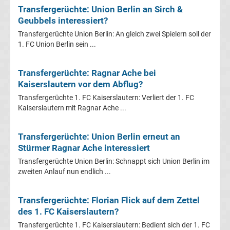
Mönchengladbach
Transfergerüchte: Union Berlin an Sirch &
Geubbels interessiert?
Transfergerüchte
Transfergerüchte Union Berlin: An gleich zwei Spielern soll der
1. FC Union Berlin sein ...
Chemnitzer
Transfergerüchte: Ragnar Ache bei
FC
Kaiserslautern vor dem Abflug?
Transfergerüchte 1. FC Kaiserslautern: Verliert der 1. FC
Transfergerüchte
Kaiserslautern mit Ragnar Ache ...
Dynamo
Transfergerüchte: Union Berlin erneut an
Stürmer Ragnar Ache interessiert
Dresden
Transfergerüchte Union Berlin: Schnappt sich Union Berlin im
zweiten Anlauf nun endlich ...
Transfergerüchte
Transfergerüchte: Florian Flick auf dem Zettel
Eintracht
des 1. FC Kaiserslautern?
Transfergerüchte 1. FC Kaiserslautern: Bedient sich der 1. FC
Braunschweig