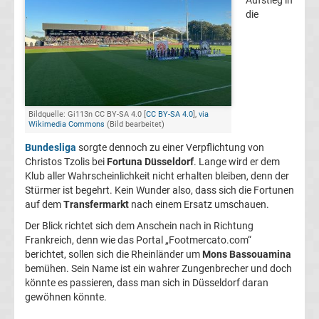
Aufstieg in
die
FC
Kaiserslautern
Transfergerüchte
Bildquelle: Gi113n CC BY-SA 4.0 [
CC BY-SA 4.0
],
via
Wikimedia Commons
(Bild bearbeitet)
1.
Bundesliga
sorgte dennoch zu einer Verpflichtung von
Christos Tzolis bei
Fortuna Düsseldorf
. Lange wird er dem
FC
Klub aller Wahrscheinlichkeit nicht erhalten bleiben, denn der
Stürmer ist begehrt. Kein Wunder also, dass sich die Fortunen
Köln
auf dem
Transfermarkt
nach einem Ersatz umschauen.
Der Blick richtet sich dem Anschein nach in Richtung
Transfergerüchte
Frankreich, denn wie das Portal „Footmercato.com“
berichtet, sollen sich die Rheinländer um
Mons Bassouamina
1.
bemühen. Sein Name ist ein wahrer Zungenbrecher und doch
könnte es passieren, dass man sich in Düsseldorf daran
gewöhnen könnte.
FC