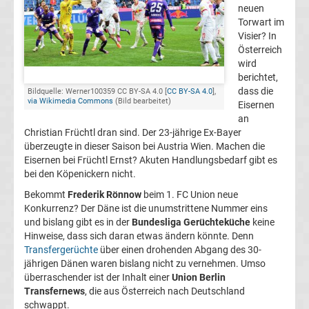
neuen
FC
Torwart im
Visier? In
Österreich
Kaiserslautern
wird
berichtet,
Transfergerüchte
dass die
Bildquelle: Werner100359 CC BY-SA 4.0 [
CC BY-SA 4.0
],
via Wikimedia Commons
(Bild bearbeitet)
Eisernen
an
1.
Christian Früchtl dran sind. Der 23-jährige Ex-Bayer
überzeugte in dieser Saison bei Austria Wien. Machen die
FC
Eisernen bei Früchtl Ernst? Akuten Handlungsbedarf gibt es
bei den Köpenickern nicht.
Köln
Bekommt
Frederik Rönnow
beim 1. FC Union neue
Konkurrenz? Der Däne ist die unumstrittene Nummer eins
und bislang gibt es in der
Bundesliga Gerüchteküche
keine
Transfergerüchte
Hinweise, dass sich daran etwas ändern könnte. Denn
Transfergerüchte
über einen drohenden Abgang des 30-
1.
jährigen Dänen waren bislang nicht zu vernehmen. Umso
überraschender ist der Inhalt einer
Union Berlin
Transfernews
, die aus Österreich nach Deutschland
FC
schwappt.