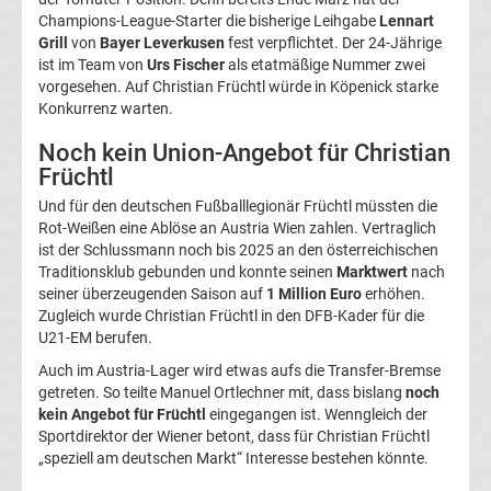
05
Champions-League-Starter die bisherige Leihgabe
Lennart
Grill
von
Bayer Leverkusen
fest verpflichtet. Der 24-Jährige
ist im Team von
Urs Fischer
als etatmäßige Nummer zwei
Transfergerüchte
vorgesehen. Auf Christian Früchtl würde in Köpenick starke
Konkurrenz warten.
Alemannia
Noch kein Union-Angebot für Christian
Aachen
Früchtl
Und für den deutschen Fußballlegionär Früchtl müssten die
Rot-Weißen eine Ablöse an Austria Wien zahlen. Vertraglich
Transfergerüchte
ist der Schlussmann noch bis 2025 an den österreichischen
Traditionsklub gebunden und konnte seinen
Marktwert
nach
Arminia
seiner überzeugenden Saison auf
1 Million Euro
erhöhen.
Zugleich wurde Christian Früchtl in den DFB-Kader für die
Bielefeld
U21-EM berufen.
Auch im Austria-Lager wird etwas aufs die Transfer-Bremse
Transfergerüchte
getreten. So teilte Manuel Ortlechner mit, dass bislang
noch
kein Angebot für Früchtl
eingegangen ist. Wenngleich der
Sportdirektor der Wiener betont, dass für Christian Früchtl
Bayer
„speziell am deutschen Markt“ Interesse bestehen könnte.