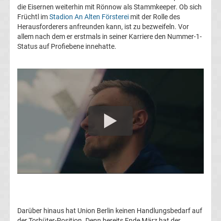
die Eisernen weiterhin mit Rönnow als Stammkeeper. Ob sich
Transfergerüchte
Früchtl im
Stadion An Alten Försterei
mit der Rolle des
Herausforderers anfreunden kann, ist zu bezweifeln. Vor
1.
allem nach dem er erstmals in seiner Karriere den Nummer-1-
Status auf Profiebene innehatte.
FC
Union
Berlin
Transfergerüchte
1.
FSV
Mainz
Darüber hinaus hat Union Berlin keinen Handlungsbedarf auf
der Torhüter-Position. Denn bereits Ende März hat der