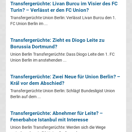
Mönchengladbach
Transfergerüchte: Livan Burcu im Visier des FC
Turin? – Verlässt er den FC Union?
Transfergerüchte
Transfergerüchte Union Berlin: Verlässt Livan Burcu den 1.
FC Union Berlin im ...
Chemnitzer
Transfergerüchte: Zieht es Diogo Leite zu
FC
Borussia Dortmund?
Union Berlin Transfergerüchte: Dass Diogo Leite den 1. FC
Transfergerüchte
Union Berlin im anstehenden ...
Dynamo
Transfergerüchte: Zwei Neue für Union Berlin? –
Král vor dem Abschied?
Dresden
Transfergerüchte Union Berlin: Schlägt Bundesligist Union
Berlin auf dem ...
Transfergerüchte
Transfergerüchte: Abnehmer für Leite? –
Eintracht
Fenerbahce Istanbul mit Interesse
Union Berlin Transfergerüchte: Werden sich die Wege
Braunschweig