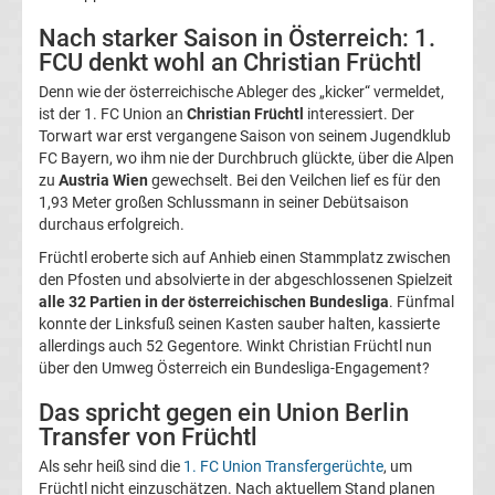
Magdeburg
Nach starker Saison in Österreich: 1.
FCU denkt wohl an Christian Früchtl
Transfergerüchte
Denn wie der österreichische Ableger des „kicker“ vermeldet,
ist der 1. FC Union an
Christian Früchtl
interessiert. Der
Torwart war erst vergangene Saison von seinem Jugendklub
1.
FC Bayern, wo ihm nie der Durchbruch glückte, über die Alpen
zu
Austria Wien
gewechselt. Bei den Veilchen lief es für den
FC
1,93 Meter großen Schlussmann in seiner Debütsaison
durchaus erfolgreich.
Nürnberg
Früchtl eroberte sich auf Anhieb einen Stammplatz zwischen
den Pfosten und absolvierte in der abgeschlossenen Spielzeit
Transfergerüchte
alle 32 Partien in der österreichischen Bundesliga
. Fünfmal
konnte der Linksfuß seinen Kasten sauber halten, kassierte
allerdings auch 52 Gegentore. Winkt Christian Früchtl nun
1.
über den Umweg Österreich ein Bundesliga-Engagement?
FC
Das spricht gegen ein Union Berlin
Transfer von Früchtl
Saarbrücken
Als sehr heiß sind die
1. FC Union Transfergerüchte
, um
Früchtl nicht einzuschätzen. Nach aktuellem Stand planen