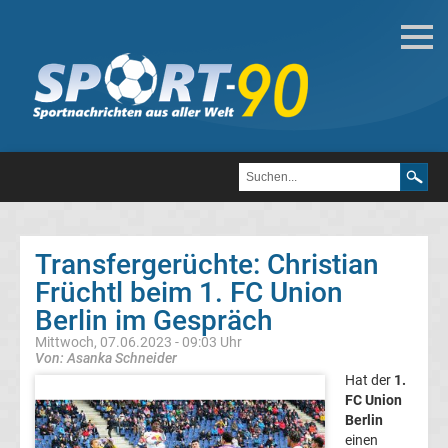
Deutsche
Transfergerüchte
Transfergerüchte
1.
FC
Transfergerüchte: Christian
Früchtl beim 1. FC Union
Heidenheim
Berlin im Gespräch
1846
Mittwoch, 07.06.2023 - 09:03 Uhr
Von: Asanka Schneider
Hat der
1.
Transfergerüchte
FC Union
Berlin
1.
einen