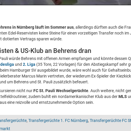
ehrens in Nürnberg läuft im Sommer aus
, allerdings dürften auch die F
ten Edel-Reservisten keine Steine für einen vorzeitigen Transfer noch i
t dotierten Vertrags sparen würde.
gisten & US-Klub an Behrens dran
t. Pauli würde Behrens mit offenen Armen empfangen und könnte dessen Q
desliga
und
2. Liga
(35 Tore, 22 Vorlagen) für den Abstiegskampf sehr 
r beim Hamburger SV ausgebildet wurde, wäre wohl auch für Gehaltsein
ielerberater Marcus Marin vertreten, der wiederum Ex-Spieler der Kiezkic
und um Behrens und St. Pauli zusätzlich befeuert.
rsieren nicht nur
FC St. Pauli Wechselgerüchte
. Auch weitere, nicht ge
telfeldroutinier, zudem buhlt ein nordamerikanischer Klub aus der
MLS
um
aus eine reizvolle und ernstzunehmende Option sein.
ansfergerüchte
,
Transfergerüchte 1. FC Nürnberg
,
Transfergerüchte FC St
markt