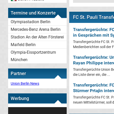
Termine und Konzerte
FC St. Pauli Trans
Olympiastadion Berlin
Transfergerüchte: FC
Mercedes-Benz Arena Berlin
in Gesprächen mit Sy
Stadion An der Alten Försterei
Transfergerüchte FC St. Pa
Maifeld Berlin
Medienberichten soll der FC
Olympia-Eissportzentrum
Transfergerüchte: Un
München
Rayan Philippe inter
Transfergerüchte Union Ber
Partner
die Liste derer ein, die ...
Union Berlin News
Transfergerüchte: FC
Stürmer Prtajin inter
Transfergerüchte FC St. P
Werbung
neuen Mittelstürmer, soll de