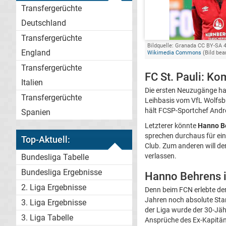
Transfergerüchte
Deutschland
Transfergerüchte
Bildquelle: Granada CC BY-SA 4
England
Wikimedia Commons
(Bild bea
Transfergerüchte
FC St. Pauli: K
Italien
Die ersten Neuzugänge ha
Transfergerüchte
Leihbasis vom VfL Wolfs
hält FCSP-Sportchef Andr
Spanien
Letzterer könnte
Hanno B
sprechen durchaus für ei
Top-Aktuell:
Club. Zum anderen will de
verlassen.
Bundesliga Tabelle
Bundesliga Ergebnisse
Hanno Behrens i
2. Liga Ergebnisse
Denn beim FCN erlebte der
Jahren noch absolute Sta
3. Liga Ergebnisse
der Liga wurde der 30-Jähr
3. Liga Tabelle
Ansprüche des Ex-Kapitäns