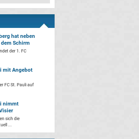
berg hat neben
f dem Schirm
ndet der 1. FC
li mit Angebot
er FC St. Pauli auf
li nimmt
Visier
en sich die
ell ...