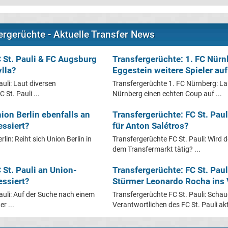
fergerüchte - Aktuelle Transfer News
 St. Pauli & FC Augsburg
Transfergerüchte: 1. FC Nürn
lla?
Eggestein weitere Spieler au
uli: Laut diversen
Transfergerüchte 1. FC Nürnberg: La
 St. Pauli ...
Nürnberg einen echten Coup auf ...
ion Berlin ebenfalls an
Transfergerüchte: FC St. Pau
essiert?
für Anton Salétros?
lin: Reiht sich Union Berlin in
Transfergerüchte FC St. Pauli: Wird d
dem Transfermarkt tätig? ...
 St. Pauli an Union-
Transfergerüchte: FC St. Pau
essiert?
Stürmer Leonardo Rocha ins 
auli: Auf der Suche nach einem
Transfergerüchte FC St. Pauli: Schau
r ...
Verantwortlichen des FC St. Pauli aktu