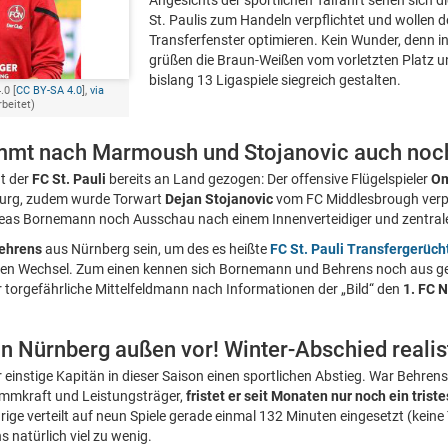
Angesichts der sportlichen Talfahrt sehen sich d
St. Paulis zum Handeln verpflichtet und wollen d
Transferfenster optimieren. Kein Wunder, denn i
grüßen die Braun-Weißen vom vorletzten Platz u
bislang 13 Ligaspiele siegreich gestalten.
.0 [
CC BY-SA 4.0
],
via
rbeitet)
ommt nach Marmoush und Stojanovic auch noc
t der
FC St. Pauli
bereits an Land gezogen: Der offensive Flügelspieler
Om
burg, zudem wurde Torwart
Dejan Stojanovic
vom FC Middlesbrough verpf
eas Bornemann noch Ausschau nach einem Innenverteidiger und zentralen 
ehrens
aus Nürnberg sein, um des es heißte
FC St. Pauli Transfergerüch
nen Wechsel. Zum einen kennen sich Bornemann und Behrens noch aus 
r torgefährliche Mittelfeldmann nach Informationen der „Bild“ den
1. FC 
n Nürnberg außen vor! Winter-Abschied realis
 einstige Kapitän in dieser Saison einen sportlichen Abstieg. War Behren
mmkraft und Leistungsträger,
fristet er seit Monaten nur noch ein tris
ige verteilt auf neun Spiele gerade einmal 132 Minuten eingesetzt (keine 
 natürlich viel zu wenig.