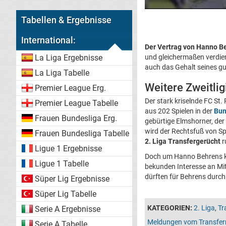
Tabellen & Ergebnisse
International:
Der Vertrag von Hanno B
und gleichermaßen verdien
La Liga Ergebnisse
auch das Gehalt seines gu
La Liga Tabelle
Weitere Zweitli
Premier League Erg.
Der stark kriselnde FC S
Premier League Tabelle
aus 202 Spielen in der
Bun
Frauen Bundesliga Erg.
gebürtige Elmshorner, de
wird der Rechtsfuß von Sp
Frauen Bundesliga Tabelle
2. Liga Transfergerücht
r
Ligue 1 Ergebnisse
Doch um Hanno Behrens ku
Ligue 1 Tabelle
bekunden Interesse an Mit
dürften für Behrens durch
Süper Lig Ergebnisse
Süper Lig Tabelle
KATEGORIEN:
2. Liga
,
Tr
Serie A Ergebnisse
Meldungen vom Transfer
Serie A Tabelle