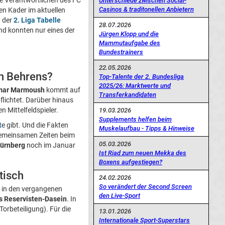
ie Verantwortlichen des FC
Unterschiede zwischen Social-
Casinos & traditonellen Anbietern
en Kader im aktuellen
n der
2. Liga Tabelle
28.07.2026
nd konnten nur eines der
Jürgen Klopp und die
Mammutaufgabe des
Bundestrainers
22.05.2026
h Behrens?
Top-Talente der 2. Bundesliga
2025/26: Marktwerte und
ar Marmoush
kommt auf
Transferkandidaten
lichtet. Darüber hinaus
Mittelfeldspieler.
19.03.2026
Supplements helfen beim
t
e gibt. Und die Fakten
Muskelaufbau - Tipps & Hinweise
gemeinsamen Zeiten beim
05.03.2026
Nürnberg
noch im Januar
Ist Riad zum neuen Mekka des
Boxens aufgestiegen?
tisch
24.02.2026
So verändert der Second Screen
s in den vergangenen
den Live-Sport
tes Reservisten-Dasein
. In
Torbeteiligung). Für die
13.01.2026
Internationale Sport-Superstars