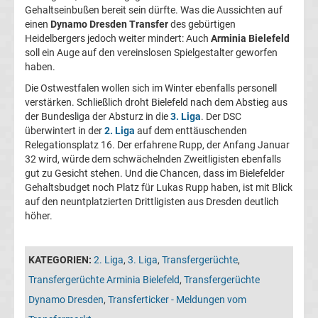
05
Gehaltseinbußen bereit sein dürfte. Was die Aussichten auf
einen
Dynamo Dresden Transfer
des gebürtigen
Heidelbergers jedoch weiter mindert: Auch
Arminia Bielefeld
Transfergerüchte
soll ein Auge auf den vereinslosen Spielgestalter geworfen
haben.
Alemannia
Die Ostwestfalen wollen sich im Winter ebenfalls personell
verstärken. Schließlich droht Bielefeld nach dem Abstieg aus
Aachen
der Bundesliga der Absturz in die
3. Liga
. Der DSC
überwintert in der
2. Liga
auf dem enttäuschenden
Relegationsplatz 16. Der erfahrene Rupp, der Anfang Januar
Transfergerüchte
32 wird, würde dem schwächelnden Zweitligisten ebenfalls
gut zu Gesicht stehen. Und die Chancen, dass im Bielefelder
Arminia
Gehaltsbudget noch Platz für Lukas Rupp haben, ist mit Blick
auf den neuntplatzierten Drittligisten aus Dresden deutlich
höher.
Bielefeld
Transfergerüchte
KATEGORIEN:
2. Liga
,
3. Liga
,
Transfergerüchte
,
Transfergerüchte Arminia Bielefeld
,
Transfergerüchte
Bayer
Dynamo Dresden
,
Transferticker - Meldungen vom