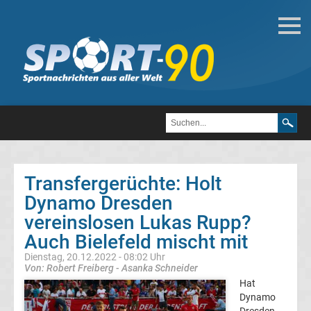
Deutsche
Transfergerüchte
Transfergerüchte
1.
FC
Transfergerüchte: Holt
Dynamo Dresden
Heidenheim
vereinslosen Lukas Rupp?
1846
Auch Bielefeld mischt mit
Dienstag, 20.12.2022 - 08:02 Uhr
Transfergerüchte
Von: Robert Freiberg - Asanka Schneider
Hat
Dynamo
1.