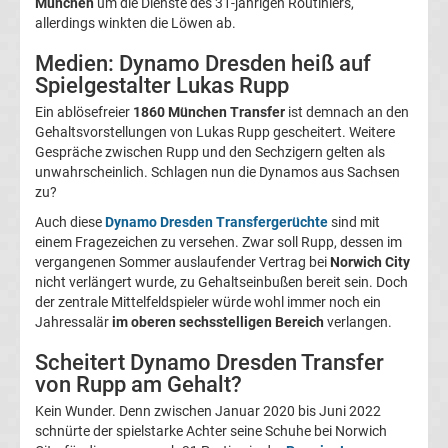
München
um die Dienste des 31-jährigen Routiniers,
allerdings winkten die Löwen ab.
Magdeburg
Medien: Dynamo Dresden heiß auf
Transfergerüchte
Spielgestalter Lukas Rupp
Ein ablösefreier
1860 München Transfer
ist demnach an den
1.
Gehaltsvorstellungen von Lukas Rupp gescheitert. Weitere
Gespräche zwischen Rupp und den Sechzigern gelten als
unwahrscheinlich. Schlagen nun die Dynamos aus Sachsen
FC
zu?
Nürnberg
Auch diese
Dynamo Dresden Transfergerüchte
sind mit
einem Fragezeichen zu versehen. Zwar soll Rupp, dessen im
vergangenen Sommer auslaufender Vertrag bei
Norwich City
Transfergerüchte
nicht verlängert wurde, zu Gehaltseinbußen bereit sein. Doch
der zentrale Mittelfeldspieler würde wohl immer noch ein
1.
Jahressalär
im oberen sechsstelligen Bereich
verlangen.
Scheitert Dynamo Dresden Transfer
FC
von Rupp am Gehalt?
Kein Wunder. Denn zwischen Januar 2020 bis Juni 2022
Saarbrücken
schnürte der spielstarke Achter seine Schuhe bei Norwich