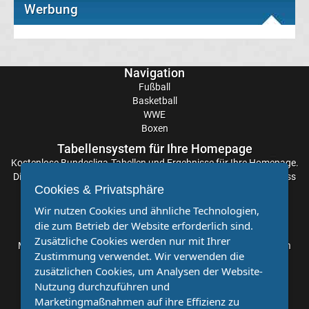
Werbung
Transfergerüchte
Eintracht
Navigation
Fußball
Frankfurt
Basketball
WWE
Boxen
Transfergerüchte
Tabellensystem für Ihre Homepage
Kostenlose
Bundesliga-Tabellen
und Ergebnisse für Ihre Homepage.
Energie
Die Aktualisierung der Ergebnisse erfolgt alle paar Minuten, sodass
Cookies & Privatsphäre
Sie stets auf dem Laufenden sind. Einfache und schnelle
Cottbus
Einbindung.
Wir nutzen Cookies und ähnliche Technologien,
die zum Betrieb der Website erforderlich sind.
Partnervereine
Transfergerüchte
Zusätzliche Cookies werden nur mit Ihrer
Möchten Sie, dass auch Ihr Verein mehr Beachtung findet? Dann
Zustimmung verwendet. Wir verwenden die
sind Sie bei uns genau richtig. Wir suchen Ihren Verein für eine
zusätzlichen Cookies, um Analysen der Website-
FC
kostenlose Kooperation. Veröffentlichen Sie Ihre Spielberichte,
Nutzung durchzuführen und
Sportnachrichten und Aufrufe bei uns!
Marketingmaßnahmen auf ihre Effizienz zu
Augsburg