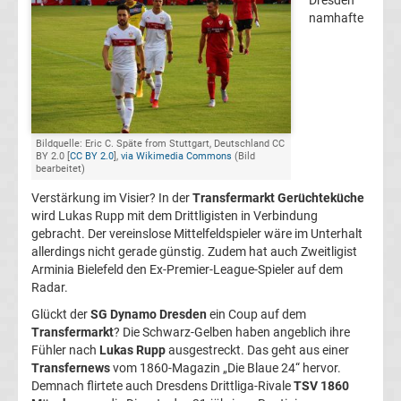
Dresden
namhafte
FC
Kaiserslautern
Transfergerüchte
Bildquelle: Eric C. Späte from Stuttgart, Deutschland CC
BY 2.0 [
CC BY 2.0
],
via Wikimedia Commons
(Bild
1.
bearbeitet)
Verstärkung im Visier? In der
Transfermarkt Gerüchteküche
FC
wird Lukas Rupp mit dem Drittligisten in Verbindung
gebracht. Der vereinslose Mittelfeldspieler wäre im Unterhalt
Köln
allerdings nicht gerade günstig. Zudem hat auch Zweitligist
Arminia Bielefeld den Ex-Premier-League-Spieler auf dem
Radar.
Transfergerüchte
Glückt der
SG Dynamo Dresden
ein Coup auf dem
Transfermarkt
? Die Schwarz-Gelben haben angeblich ihre
1.
Fühler nach
Lukas Rupp
ausgestreckt. Das geht aus einer
Transfernews
vom 1860-Magazin „Die Blaue 24“ hervor.
FC
Demnach flirtete auch Dresdens Drittliga-Rivale
TSV 1860