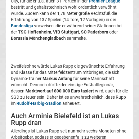
City, für die er u.a. auch 31 Partien in der
Premier League
Transfergerüchte
bestritt und gehaltstechnisch wohl ordentlich verwöhnt
wurde. Zudem kann der 1,78 Meter große Rechtsfuß die
Erfahrung von 137 Spielen (14 Tore, 12 Vorlagen) in der
1.
Bundesliga
vorweisen, die er während seiner Stationen bei
der
TSG Hoffenheim, VfB Stuttgart, SC Paderborn
oder
FC
Borussia Mönchengladbach
sammelte.
Union
Berlin
Zweifelsohne würde Lukas Rupp die gewünschte Erfahrung
und Klasse für das Mittelfeldzentrum mitbringen, die sich
Dynamo-Trainer
Markus Anfang
für seine Mannschaft
Transfergerüchte
wünscht. Dennoch dürfte der einstige Fußballlegionär,
dessen
Marktwert auf 800.000 Euro taxiert
wird, auch für die
1.
SGD zu teuer sein. Daher ist es unwahrscheinlich, dass Rupp
im
Rudolf-Harbig-Stadion
anheuert.
FSV
Auch Arminia Bielefeld ist an Lukas
Rupp dran
Mainz
Allerdings ist Lukas Rupp seit nunmehr sechs Monaten ohne
Arbeitgeber, sodass er gegebenenfalls zu weiteren