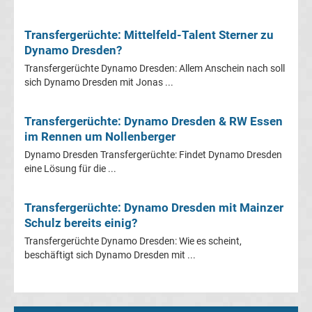
Mönchengladbach
Transfergerüchte: Mittelfeld-Talent Sterner zu
Transfergerüchte
Dynamo Dresden?
Transfergerüchte Dynamo Dresden: Allem Anschein nach soll
Chemnitzer
sich Dynamo Dresden mit Jonas ...
FC
Transfergerüchte: Dynamo Dresden & RW Essen
im Rennen um Nollenberger
Transfergerüchte
Dynamo Dresden Transfergerüchte: Findet Dynamo Dresden
eine Lösung für die ...
Dynamo
Transfergerüchte: Dynamo Dresden mit Mainzer
Dresden
Schulz bereits einig?
Transfergerüchte Dynamo Dresden: Wie es scheint,
Transfergerüchte
beschäftigt sich Dynamo Dresden mit ...
Eintracht
Braunschweig