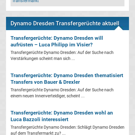
Transfermarkt
Leverkusen
Transfergerüchte
Dynamo Dresden Transfergerüchte aktuell
Bayern
Transfergerüchte: Dynamo Dresden will
aufrüsten – Luca Philipp im Visier?
München
Transfergerüchte Dynamo Dresden: Auf der Suche nach
Verstärkungen scheint man sich ...
Transfergerüchte
Transfergerüchte: Dynamo Dresden thematisiert
Borussia
Transfers von Bauer & Drexler
Transfergerüchte Dynamo Dresden: Auf der Suche nach
Dortmund
einem neuen Innenverteidiger, scheint ...
Transfergerüchte
Transfergerüchte: Dynamo Dresden wohl an
Luca Bazzoli interessiert
Borussia
Transfergerüchte Dynamo Dresden: Schlägt Dynamo Dresden
auf dem Transfermarkt zu? ...