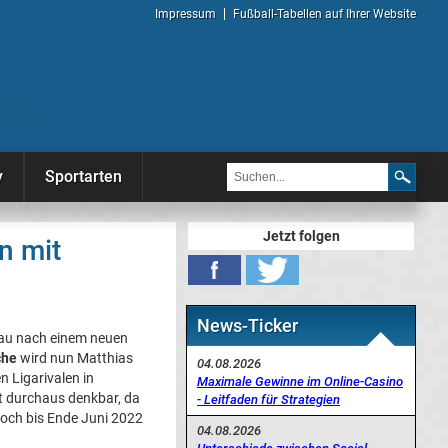
Impressum
Fußball-Tabellen auf Ihrer Website
y
Sportarten
Jetzt folgen
n mit
News-Ticker
hau nach einem neuen
che
wird nun Matthias
04.08.2026
 Ligarivalen in
Maximale Gewinne im Online-Casino
t durchaus denkbar, da
- Leitfaden für Strategien
noch bis Ende Juni 2022
04.08.2026