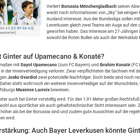
Verliert
Borussia Mönchengladbach
seinen Abw
weckt nach Informationen von „Sky“ bei einigen 
Ausland Interesse. Aus der Bundesliga sollen mi
Leverkusen gleich zwei Teams ein Auge auf den 
SA 4.0 [
CC BY-SA 4.0
],
geworfen haben. Das Interesse am 27-Jährigen i
bearbeitet)
sowohl die Roten Bullen als auch der Werksklub
gt Ginter auf Upamecano & Konaté?
rmaßen mit
Dayot Upamecano
(zum FC Bayern) und
Ibrahim Konaté
(FC L
 in der Innenverteidigung verloren. Zwar verpflichteten die Sachsen mit 
igen
Josko Gvardiol
zwei potenzielle Nachfolger. Doch beide sind noch re
Daher steht wohl noch ein weiterer Innenverteidiger auf der Wunschliste,
fsburgs
Maxence Lacroix
beweisen.
ter auch bei Ginter vorstellig wird. Für den 1,91 Meter großen Rechtsfuß
ohl aus sportlicher als auch gehaltstechnischer Sicht interessant sein. Z
höher als bei der Borussia sind und zudem gute Aussichten auf die rege
en wird.
stärkung: Auch Bayer Leverkusen könnte Gint