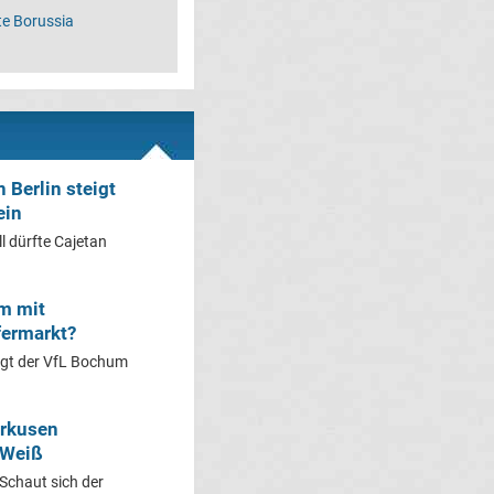
te Borussia
 Berlin steigt
ein
l dürfte Cajetan
m mit
fermarkt?
ägt der VfL Bochum
erkusen
 Weiß
Schaut sich der