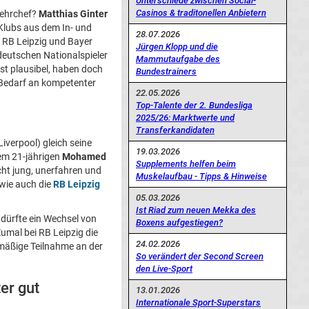
Unterschiede zwischen Social-
Casinos & traditonellen Anbietern
ehrchef?
Matthias Ginter
Klubs aus dem In- und
28.07.2026
t RB Leipzig und Bayer
Jürgen Klopp und die
deutschen Nationalspieler
Mammutaufgabe des
st plausibel, haben doch
Bundestrainers
 Bedarf an kompetenter
22.05.2026
Top-Talente der 2. Bundesliga
2025/26: Marktwerte und
Transferkandidaten
iverpool) gleich seine
19.03.2026
dem 21-jährigen
Mohamed
Supplements helfen beim
cht jung, unerfahren und
Muskelaufbau - Tipps & Hinweise
 wie auch die
RB Leipzig
05.03.2026
Ist Riad zum neuen Mekka des
 dürfte ein Wechsel von
Boxens aufgestiegen?
umal bei RB Leipzig die
24.02.2026
lmäßige Teilnahme an der
So verändert der Second Screen
den Live-Sport
er gut
13.01.2026
Internationale Sport-Superstars