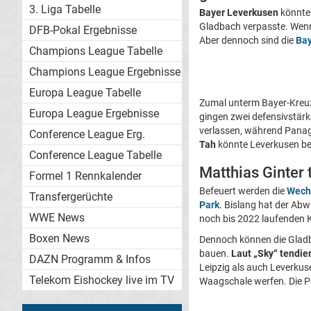
3. Liga Tabelle
Bayer Leverkusen
könnte 
Gladbach verpasste. Wen
DFB-Pokal Ergebnisse
Aber dennoch sind die
Bay
Champions League Tabelle
Champions League Ergebnisse
Europa League Tabelle
Zumal unterm Bayer-Kreuz 
Europa League Ergebnisse
gingen zwei defensivstärk
verlassen, während Panagi
Conference League Erg.
Tah
könnte Leverkusen be
Conference League Tabelle
Matthias Ginter 
Formel 1 Rennkalender
Befeuert werden die
Wech
Transfergerüchte
Park
. Bislang hat der Abw
WWE News
noch bis 2022 laufenden K
Boxen News
Dennoch können die Gladb
bauen.
Laut „Sky“ tendier
DAZN Programm & Infos
Leipzig als auch Leverkus
Telekom Eishockey live im TV
Waagschale werfen. Die P