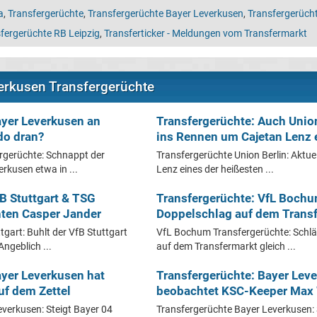
a
,
Transfergerüchte
,
Transfergerüchte Bayer Leverkusen
,
Transfergerüch
fergerüchte RB Leipzig
,
Transferticker - Meldungen vom Transfermarkt
verkusen Transfergerüchte
ayer Leverkusen an
Transfergerüchte: Auch Union
do dran?
ins Rennen um Cajetan Lenz 
rgerüchte: Schnappt der
Transfergerüchte Union Berlin: Aktuel
rkusen etwa in ...
Lenz eines der heißesten ...
B Stuttgart & TSG
Transfergerüchte: VfL Bochu
ten Casper Jander
Doppelschlag auf dem Trans
tgart: Buhlt der VfB Stuttgart
VfL Bochum Transfergerüchte: Schl
ngeblich ...
auf dem Transfermarkt gleich ...
ayer Leverkusen hat
Transfergerüchte: Bayer Lev
uf dem Zettel
beobachtet KSC-Keeper Max
verkusen: Steigt Bayer 04
Transfergerüchte Bayer Leverkusen: 