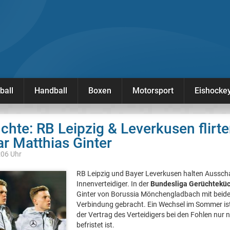
ball
Handball
Boxen
Motorsport
Eishocke
chte: RB Leipzig & Leverkusen flirte
r Matthias Ginter
:06 Uhr
RB Leipzig und Bayer Leverkusen halten Aussc
Innenverteidiger. In der
Bundesliga Gerüchtekü
Ginter von Borussia Mönchengladbach mit beiden
Verbindung gebracht. Ein Wechsel im Sommer is
der Vertrag des Verteidigers bei den Fohlen nur 
befristet ist.