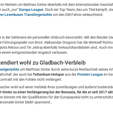
im Werben um Mathias Ginter ebenfalls mit dem internationalen Geschäf
n auch „nur“
Europa League
. Doch ein Top-Team, das um Titel kämpft, stel
er Leverkusen Transfergerüchte
um den EM-Fahrer einleuchtend.
in der Defensive ein personeller Umbruch bevorsteht. Mit den Bender-Zw
e Führungsspieler von Bord. Aleksandar Dragovic hat die Werkself Richtu
otis Retsos und Tin Jedvaj ebenfalls Verkaufskandidaten sind. Auch Inn
i einem entsprechenden Angebot verlassen.
tendiert wohl zu Gladbach-Verbleib
selgerüchte
um Matthias Ginter durch seine kurze Restlaufzeit seines A
ehrchef, der auch bei
Tottenham Hotspur
aus der
Premier League
im Ges
ontrakt mit den Fohlen nicht verlängert.
acher wohl auf einen Verbleib ihres zuverlässigen und äußerst bodenstä
t Ginter zu einer Verlängerung bei der Borussia, für die er seit 2017 akti
en können mit der Qualifikation für den Europapokal nicht zu unterschät
ersonalie Ginter bleibt spannend…