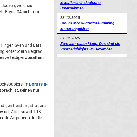
investieren in deutsche
t locken, welches
Unternehmen
lt Bayer 04 nicht dar.
28.12.2025
Darum wird Wintertrail-Running
immer populärer
01.12.2025
Zum Jahresausklang: Das sind die
illingen Sven und Lars
Sport-Highlights im Dezember
ng Roter Stern Belgrad
enverteidiger
Jonathan
rbeitspapiers im
Borussia-
präch ist, seinen nur
ndigen Leistungsträgers
v ist
. Aber sowohl RB
zende Argumente in die