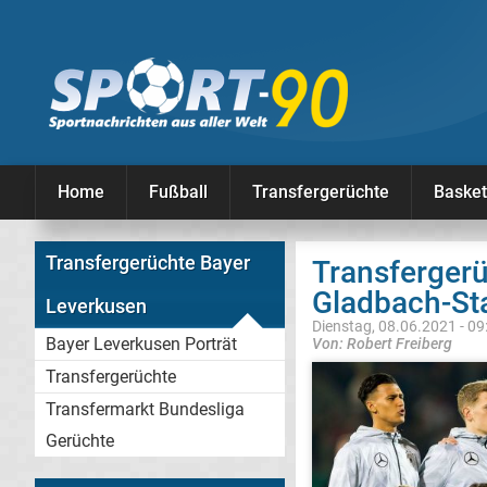
Home
Fußball
Transfergerüchte
Basket
Transfergerüchte Bayer
Transfergerü
Gladbach-Sta
Leverkusen
Dienstag, 08.06.2021 - 09
Bayer Leverkusen Porträt
Von: Robert Freiberg
Transfergerüchte
Transfermarkt Bundesliga
Gerüchte