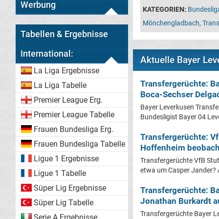
Werbung
KATEGORIEN:
Bundeslig
Mönchengladbach
,
Trans
Tabellen & Ergebnisse
International:
Aktuelle Bayer Le
La Liga Ergebnisse
Transfergerüchte: B
La Liga Tabelle
Boca-Sechser Delga
Premier League Erg.
Bayer Leverkusen Transfe
Premier League Tabelle
Bundesligist Bayer 04 Leve
Frauen Bundesliga Erg.
Transfergerüchte: Vf
Frauen Bundesliga Tabelle
Hoffenheim beobach
Ligue 1 Ergebnisse
Transfergerüchte VfB Stut
etwa um Casper Jander? A
Ligue 1 Tabelle
Süper Lig Ergebnisse
Transfergerüchte: B
Jonathan Burkardt a
Süper Lig Tabelle
Transfergerüchte Bayer Le
Serie A Ergebnisse