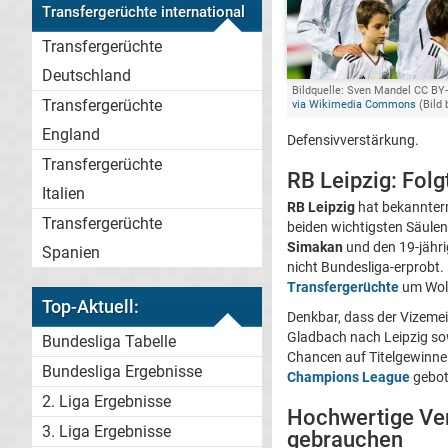
Transfergerüchte international
Transfergerüchte
Deutschland
Bildquelle: Sven Mandel CC BY-
Transfergerüchte
via Wikimedia Commons
(Bild 
England
Defensivverstärkung.
Transfergerüchte
RB Leipzig: Fol
Italien
RB Leipzig
hat bekannte
Transfergerüchte
beiden wichtigsten Säulen
Simakan
und den 19-jähr
Spanien
nicht Bundesliga-erprobt. 
Transfergerüchte
um Wol
Top-Aktuell:
Denkbar, dass der Vizemeis
Gladbach nach Leipzig sow
Bundesliga Tabelle
Chancen auf Titelgewinne 
Bundesliga Ergebnisse
Champions League
gebot
2. Liga Ergebnisse
Hochwertige Ver
3. Liga Ergebnisse
gebrauchen