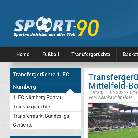
Home
Fußball
Transfergerüchte
Basket
Transfergerüchte 1. FC
Transfergerü
Mittelfeld-B
Nürnberg
Freitag, 19.04.2024 - 12:
1. FC Nürnberg Porträt
Von: Asanka Schneider
Transfergerüchte
Transfermarkt Bundesliga
Gerüchte