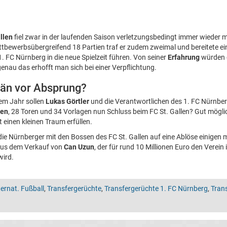
llen
fiel zwar in der laufenden Saison verletzungsbedingt immer wieder 
ttbewerbsübergreifend 18 Partien traf er zudem zweimal und bereitete ein
. FC Nürnberg in die neue Spielzeit führen. Von seiner
Erfahrung
würden 
 genau das erhofft man sich bei einer Verpflichtung.
tän vor Absprung?
nem Jahr sollen
Lukas Görtler
und die Verantwortlichen des 1. FC Nürnberg
len
, 28 Toren und 34 Vorlagen nun Schluss beim FC St. Gallen? Gut mögli
 einen kleinen Traum erfüllen.
h die Nürnberger mit den Bossen des FC St. Gallen auf eine Ablöse einigen
aus dem Verkauf von
Can Uzun
, der für rund 10 Millionen Euro den Verein
wird.
ternat. Fußball
,
Transfergerüchte
,
Transfergerüchte 1. FC Nürnberg
,
Trans