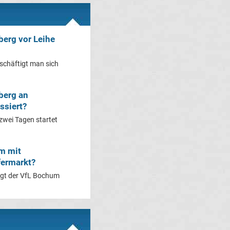
berg vor Leihe
schäftigt man sich
berg an
ssiert?
zwei Tagen startet
m mit
fermarkt?
ägt der VfL Bochum