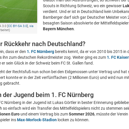
Glaubt man den Ausführungen, so schweift der B
Scouts in Richtung Schweiz, wo ein gewisser
Luk
verdient. Und er ist in Deutschland kein Unbekan
Bamberger darf sich gar Deutscher Meister von 
besagten Saison absolvierte der Mittelfeldspieler
 3.0 [
CC BY-SA 3.0
],
via
Bayern München
.
rbeitet)
or Rückkehr nach Deutschland?
ein, dass er den
1. FC Nürnberg
bereits kennt, da er von 2010 bis 2015 in
es ihn zum deutschen Rekordmeister zog. Weiter ging es zum
1. FC Kaise
e er sein Glück in der Schweiz beim FC St. Gallen fand.
ht der Rechtsfuß nun schon bei den Eidgenossen unter Vertrag und hat s
rt konnte er in der Zeit verfünffachen (2 Millionen Euro) und wird nun mi
g gebracht.
in der Jugend beim 1. FC Nürnberg
 FC Nürnberg in der Jugend ist Lukas Görtler in bester Erinnerung geblieb
 so einfach wird ein Transfer des Mittelfeldspielers nicht zu stemmen se
lionen Euro
und einem Vertrag bis zum
Sommer 2026
, müsste der Verein 
pieler ins
Max-Morlock-Stadion
locken zu können.