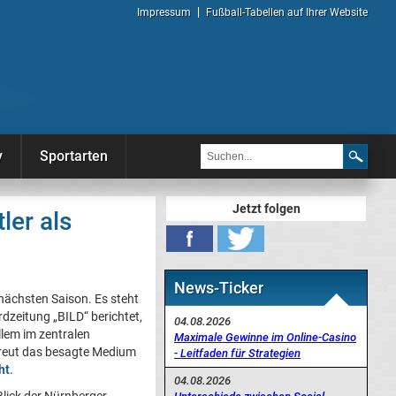
Impressum
Fußball-Tabellen auf Ihrer Website
y
Sportarten
Jetzt folgen
ler als
News-Ticker
nächsten Saison. Es steht
dzeitung „BILD“ berichtet,
04.08.2026
llem im zentralen
Maximale Gewinne im Online-Casino
treut das besagte Medium
- Leitfaden für Strategien
ht
.
04.08.2026