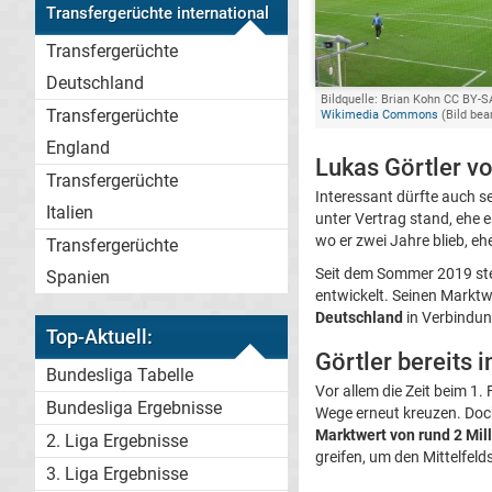
Transfergerüchte international
Transfergerüchte
Deutschland
Bildquelle: Brian Kohn CC BY-SA
Transfergerüchte
Wikimedia Commons
(Bild bea
England
Lukas Görtler v
Transfergerüchte
Interessant dürfte auch s
Italien
unter Vertrag stand, ehe 
wo er zwei Jahre blieb, eh
Transfergerüchte
Seit dem Sommer 2019 ste
Spanien
entwickelt. Seinen Marktwe
Deutschland
in Verbindun
Top-Aktuell:
Görtler bereits 
Bundesliga Tabelle
Vor allem die Zeit beim 1.
Bundesliga Ergebnisse
Wege erneut kreuzen. Doch
Marktwert von rund 2 Mil
2. Liga Ergebnisse
greifen, um den Mittelfelds
3. Liga Ergebnisse