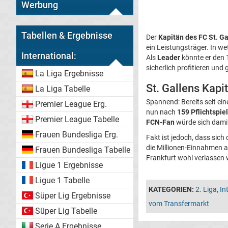
Werbung
Tabellen & Ergebnisse
Der
Kapitän des FC St. Ga
ein Leistungsträger. In we
International:
Als
Leader
könnte er den 1
sicherlich profitieren und
La Liga Ergebnisse
St. Gallens Kapi
La Liga Tabelle
Spannend: Bereits seit ei
Premier League Erg.
nun nach
159 Pflichtspie
Premier League Tabelle
FCN-Fan
würde sich damit
Frauen Bundesliga Erg.
Fakt ist jedoch, dass sic
die Millionen-Einnahmen 
Frauen Bundesliga Tabelle
Frankfurt wohl verlassen 
Ligue 1 Ergebnisse
Ligue 1 Tabelle
KATEGORIEN:
2. Liga
,
In
Süper Lig Ergebnisse
vom Transfermarkt
Süper Lig Tabelle
Serie A Ergebnisse