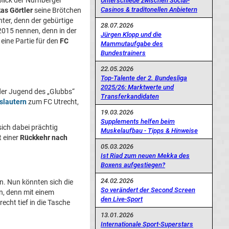
lick der Nürnberger
Unterschiede zwischen Social-
Casinos & traditonellen Anbietern
as Görtler
seine Brötchen
nter, denn der gebürtige
28.07.2026
2015 nennen, denn in der
Jürgen Klopp und die
 eine Partie für den
FC
Mammutaufgabe des
Bundestrainers
22.05.2026
Top-Talente der 2. Bundesliga
2025/26: Marktwerte und
 der Jugend des „Glubbs“
Transferkandidaten
rslautern
zum FC Utrecht,
19.03.2026
Supplements helfen beim
ich dabei prächtig
Muskelaufbau - Tipps & Hinweise
t einer
Rückkehr nach
05.03.2026
Ist Riad zum neuen Mekka des
Boxens aufgestiegen?
24.02.2026
en. Nun könnten sich die
So verändert der Second Screen
in, denn mit einem
den Live-Sport
recht tief in die Tasche
13.01.2026
Internationale Sport-Superstars