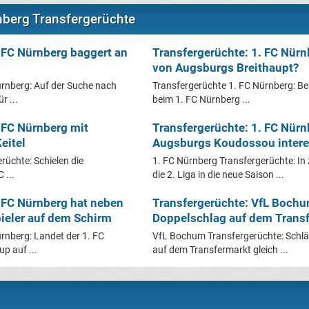
nberg Transfergerüchte
 FC Nürnberg baggert an
Transfergerüchte: 1. FC Nürn
von Augsburgs Breithaupt?
ürnberg: Auf der Suche nach
Transfergerüchte 1. FC Nürnberg: Be
r ...
beim 1. FC Nürnberg ...
 FC Nürnberg mit
Transfergerüchte: 1. FC Nürn
eitel
Augsburgs Koudossou intere
rüchte: Schielen die
1. FC Nürnberg Transfergerüchte: In 
 ...
die 2. Liga in die neue Saison ...
. FC Nürnberg hat neben
Transfergerüchte: VfL Bochu
pieler auf dem Schirm
Doppelschlag auf dem Trans
rnberg: Landet der 1. FC
VfL Bochum Transfergerüchte: Schl
p auf ...
auf dem Transfermarkt gleich ...