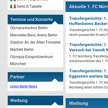
Aktuelle 1. FC Nür
Serie A Tabelle
Transfergerüchte: 1.
Termine und Konzerte
Hoffenheims Becker
Olympiastadion Berlin
Transfergerüchte 1. FC N
einem passenden Ersatz fü
Mercedes-Benz Arena Berlin
Stadion An der Alten Försterei
Transfergerüchte: 1.
Maifeld Berlin
Versuch bei Yannik K
1. FC Nürnberg Transferge
Olympia-Eissportzentrum
Verantwortlichen des 1. FC
München
Transfergerüchte: 1
Eggestein weitere S
Partner
Transfergerüchte 1. FC Nü
Union Berlin News
Nürnberg einen echten Cou
Werbung
Werbung