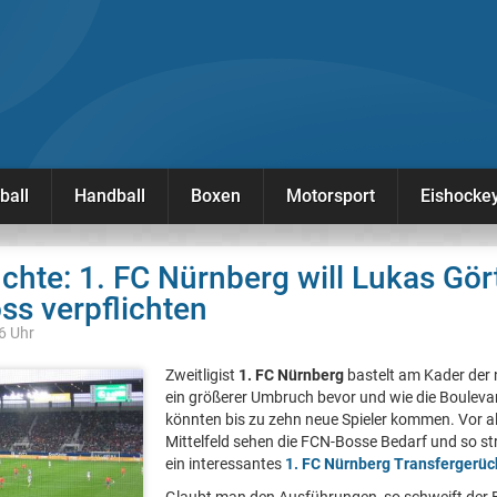
ball
Handball
Boxen
Motorsport
Eishocke
chte: 1. FC Nürnberg will Lukas Gört
oss verpflichten
46 Uhr
Zweitligist
1. FC Nürnberg
bastelt am Kader der 
ein größerer Umbruch bevor und wie die Boulevar
könnten bis zu zehn neue Spieler kommen. Vor a
Mittelfeld sehen die FCN-Bosse Bedarf und so s
ein interessantes
1. FC Nürnberg Transfergerüc