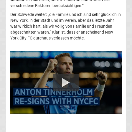
verschiedene Faktoren berücksichtigen.“
Transfergerüchte
Der Schwede weiter: „die Familie und ich sind sehr glücklich in
1.
New York, in der Stadt und im Verein, aber das letzte Jahr
war wirklich hart, als wir völlig von Familie und Freunden
abgeschnitten waren.“ Klar ist, dass er anscheinend New
FC
York City FC durchaus verlassen möchte.
Union
Berlin
Transfergerüchte
1.
FSV
Mainz