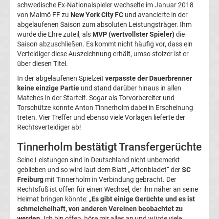
schwedische Ex-Nationalspieler wechselte im Januar 2018
Magdeburg
von Malmö FF zu
New York City FC
und avancierte in der
abgelaufenen Saison zum absoluten Leistungsträger. Ihm
wurde die Ehre zuteil, als
MVP (wertvollster Spieler)
die
Transfergerüchte
Saison abzuschließen. Es kommt nicht häufig vor, dass ein
Verteidiger diese Auszeichnung erhält, umso stolzer ist er
1.
über diesen Titel.
In der abgelaufenen Spielzeit
verpasste der Dauerbrenner
FC
keine einzige Partie
und stand darüber hinaus in allen
Matches in der Startelf. Sogar als Torvorbereiter und
Torschütze konnte Anton Tinnerholm dabei in Erscheinung
Nürnberg
treten. Vier Treffer und ebenso viele Vorlagen lieferte der
Rechtsverteidiger ab!
Transfergerüchte
Tinnerholm bestätigt Transfergerüchte
1.
Seine Leistungen sind in Deutschland nicht unbemerkt
geblieben und so wird laut dem Blatt „Aftonbladet“ der
SC
Freiburg
mit Tinnerholm in Verbindung gebracht. Der
FC
Rechtsfuß ist offen für einen Wechsel, der ihn näher an seine
Heimat bringen könnte: „
Es gibt einige Gerüchte und es ist
Saarbrücken
schmeichelhaft, von anderen Vereinen beobachtet zu
werden
. Ich bin offen, höre mir alles an und würde viele