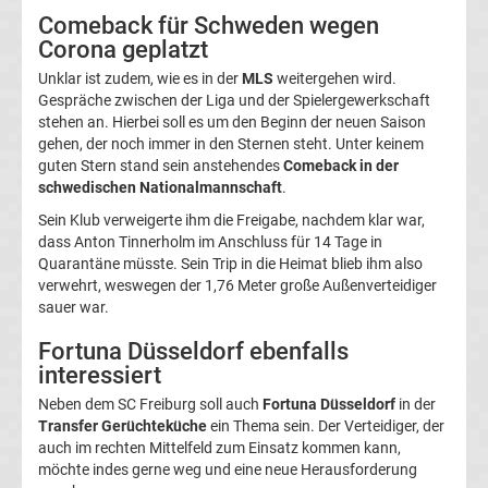
05
Comeback für Schweden wegen
Corona geplatzt
Transfergerüchte
Unklar ist zudem, wie es in der
MLS
weitergehen wird.
Gespräche zwischen der Liga und der Spielergewerkschaft
Alemannia
stehen an. Hierbei soll es um den Beginn der neuen Saison
gehen, der noch immer in den Sternen steht. Unter keinem
guten Stern stand sein anstehendes
Comeback in der
Aachen
schwedischen Nationalmannschaft
.
Sein Klub verweigerte ihm die Freigabe, nachdem klar war,
Transfergerüchte
dass Anton Tinnerholm im Anschluss für 14 Tage in
Quarantäne müsste. Sein Trip in die Heimat blieb ihm also
Arminia
verwehrt, weswegen der 1,76 Meter große Außenverteidiger
sauer war.
Bielefeld
Fortuna Düsseldorf ebenfalls
interessiert
Transfergerüchte
Neben dem SC Freiburg soll auch
Fortuna Düsseldorf
in der
Transfer Gerüchteküche
ein Thema sein. Der Verteidiger, der
Bayer
auch im rechten Mittelfeld zum Einsatz kommen kann,
möchte indes gerne weg und eine neue Herausforderung