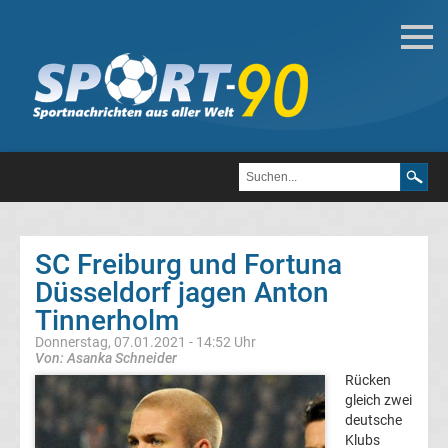
Deutsche
Transfergerüchte
Transfergerüchte
1.
FC
SC Freiburg und Fortuna
Düsseldorf jagen Anton
Heidenheim
Tinnerholm
1846
Donnerstag, 07.01.2021 - 14:52 Uhr
Von: Asanka Schneider
Rücken
Transfergerüchte
gleich zwei
deutsche
1.
Klubs