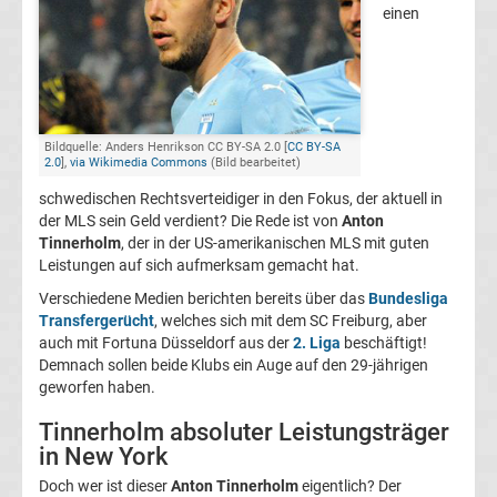
einen
FC
Kaiserslautern
Transfergerüchte
Bildquelle: Anders Henrikson CC BY-SA 2.0 [
CC BY-SA
2.0
],
via Wikimedia Commons
(Bild bearbeitet)
schwedischen Rechtsverteidiger in den Fokus, der aktuell in
1.
der MLS sein Geld verdient? Die Rede ist von
Anton
Tinnerholm
, der in der US-amerikanischen MLS mit guten
FC
Leistungen auf sich aufmerksam gemacht hat.
Verschiedene Medien berichten bereits über das
Bundesliga
Köln
Transfergerücht
, welches sich mit dem SC Freiburg, aber
auch mit Fortuna Düsseldorf aus der
2. Liga
beschäftigt!
Transfergerüchte
Demnach sollen beide Klubs ein Auge auf den 29-jährigen
geworfen haben.
1.
Tinnerholm absoluter Leistungsträger
in New York
FC
Doch wer ist dieser
Anton Tinnerholm
eigentlich? Der