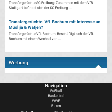
Transfergerüchte SC Freiburg: Zusammen mit dem VfB
Stuttgart befindet sich der SC Freiburg ...
Transfergerüchte
Transfergerüchte: VfL Bochum mit Interesse an
Eintracht
Muslija & Wätjen?
Transfergerüchte VfL Bochum: Beschäftigt sich der VfL
Frankfurt
Bochum mit einem Wechsel von ...
Transfergerüchte
Energie
Werbung
Cottbus
Navigation
Transfergerüchte
Fußball
Basketball
FC
WWE
Boxen
Augsburg