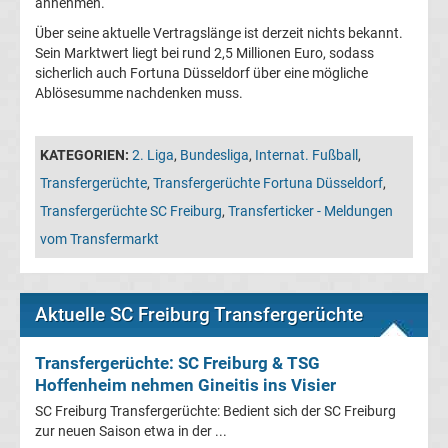
annehmen.
Leverkusen
Über seine aktuelle Vertragslänge ist derzeit nichts bekannt.
Sein Marktwert liegt bei rund 2,5 Millionen Euro, sodass
Transfergerüchte
sicherlich auch Fortuna Düsseldorf über eine mögliche
Ablösesumme nachdenken muss.
Bayern
München
KATEGORIEN:
2. Liga
,
Bundesliga
,
Internat. Fußball
,
Transfergerüchte
,
Transfergerüchte Fortuna Düsseldorf
,
Transfergerüchte
Transfergerüchte SC Freiburg
,
Transferticker - Meldungen
vom Transfermarkt
Borussia
Dortmund
Aktuelle SC Freiburg Transfergerüchte
Transfergerüchte
Transfergerüchte: SC Freiburg & TSG
Hoffenheim nehmen Gineitis ins Visier
Borussia
SC Freiburg Transfergerüchte: Bedient sich der SC Freiburg
zur neuen Saison etwa in der ...