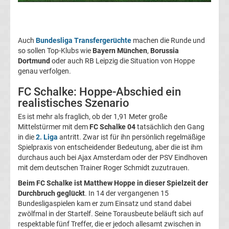
05
Transfergerüchte
Auch
Bundesliga Transfergerüchte
machen die Runde und
so sollen Top-Klubs wie
Bayern München
,
Borussia
Alemannia
Dortmund
oder auch RB Leipzig die Situation von Hoppe
genau verfolgen.
Aachen
FC Schalke: Hoppe-Abschied ein
realistisches Szenario
Transfergerüchte
Es ist mehr als fraglich, ob der 1,91 Meter große
Mittelstürmer mit dem
FC Schalke 04
tatsächlich den Gang
Arminia
in die
2. Liga
antritt. Zwar ist für ihn persönlich regelmäßige
Spielpraxis von entscheidender Bedeutung, aber die ist ihm
Bielefeld
durchaus auch bei Ajax Amsterdam oder der PSV Eindhoven
mit dem deutschen Trainer Roger Schmidt zuzutrauen.
Transfergerüchte
Beim FC Schalke ist Matthew Hoppe in dieser Spielzeit der
Durchbruch geglückt
. In 14 der vergangenen 15
Bundesligaspielen kam er zum Einsatz und stand dabei
Bayer
zwölfmal in der Startelf. Seine Torausbeute beläuft sich auf
respektable fünf Treffer, die er jedoch allesamt zwischen in