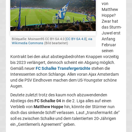
von
FC
Matthew
Hoppe?
Zwar hat
Kaiserslautern
das Sturm-
Juwel erst
Transfergerüchte
Anfang
Bildquelle: Moinsen95 CC BY-SA 4.0 [
CC BY-SA 4.0
],
via
Wikimedia Commons
(Bild bearbeitet)
Februar
seinen
1.
Kontrakt bei den akut abstiegsbedrohten Knappen vorzeitig
bis 2023 verlängert, dennoch scheint ein Abgang möglich.
FC
Gemäß neuer
FC Schalke Transfergerüchte
stehen die
Interessenten schon Schlange. Allen voran Ajax Amsterdam
und die PSV Eindhoven machen dem US-Youngster schöne
Köln
Augen.
Deutete zuletzt trotz des kaum noch abzuwendenden
Transfergerüchte
Abstiegs des
FC Schalke 04
in die 2. Liga alles auf einen
Verbleib von
Matthew Hoppe
hin, könnte der Stürmer nun
1.
doch das sinkende Schiff verlassen. Laut „transfermarkt.de“
soll es zwischen Schalke und dem talentierten 20-Jährigen
ein „Gentlemen’s Agreement“ geben.
FC