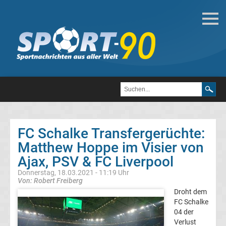
Deutsche
Transfergerüchte
Transfergerüchte
1.
FC
FC Schalke Transfergerüchte:
Matthew Hoppe im Visier von
Heidenheim
Ajax, PSV & FC Liverpool
1846
Donnerstag, 18.03.2021 - 11:19 Uhr
Von: Robert Freiberg
Droht dem
Transfergerüchte
FC Schalke
04 der
1.
Verlust