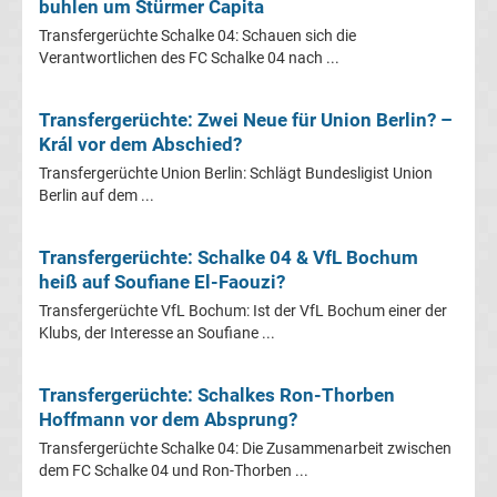
Mönchengladbach
buhlen um Stürmer Capita
Transfergerüchte Schalke 04: Schauen sich die
Verantwortlichen des FC Schalke 04 nach ...
Transfergerüchte
Chemnitzer
Transfergerüchte: Zwei Neue für Union Berlin? –
Král vor dem Abschied?
FC
Transfergerüchte Union Berlin: Schlägt Bundesligist Union
Berlin auf dem ...
Transfergerüchte
Transfergerüchte: Schalke 04 & VfL Bochum
Dynamo
heiß auf Soufiane El-Faouzi?
Transfergerüchte VfL Bochum: Ist der VfL Bochum einer der
Dresden
Klubs, der Interesse an Soufiane ...
Transfergerüchte
Transfergerüchte: Schalkes Ron-Thorben
Hoffmann vor dem Absprung?
Eintracht
Transfergerüchte Schalke 04: Die Zusammenarbeit zwischen
dem FC Schalke 04 und Ron-Thorben ...
Braunschweig