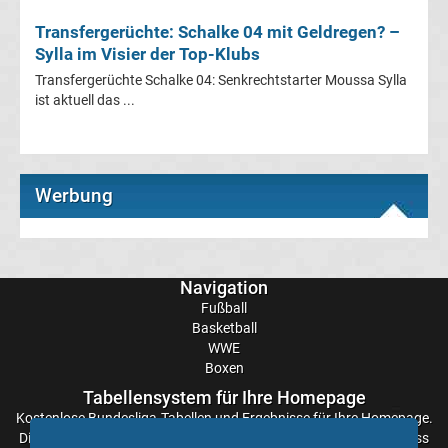
Transfergerüchte: Schalke 04 mit Geldregen? –
Transfergerüchte
Sylla im Visier der Top-Klubs
Transfergerüchte Schalke 04: Senkrechtstarter Moussa Sylla
Eintracht
ist aktuell das ...
Frankfurt
Werbung
Transfergerüchte
Energie
Navigation
Cottbus
Fußball
Basketball
Transfergerüchte
WWE
Boxen
FC
Tabellensystem für Ihre Homepage
Kostenlose
Bundesliga-Tabellen
und Ergebnisse für Ihre Homepage.
Die Aktualisierung der Ergebnisse erfolgt alle paar Minuten, sodass
Augsburg