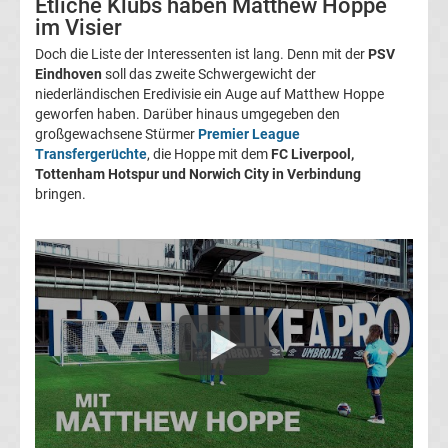
Etliche Klubs haben Matthew Hoppe
Transfergerüchte
im Visier
Doch die Liste der Interessenten ist lang. Denn mit der
PSV
1.
Eindhoven
soll das zweite Schwergewicht der
niederländischen Eredivisie ein Auge auf Matthew Hoppe
geworfen haben. Darüber hinaus umgegeben den
FC
großgewachsene Stürmer
Premier League
Transfergerüchte
, die Hoppe mit dem
FC Liverpool,
Union
Tottenham Hotspur und Norwich City in Verbindung
bringen.
Berlin
Transfergerüchte
1.
FSV
Mainz