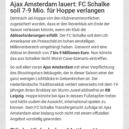
Ajax Amsterdam lauert: FC Schalke
Magdeburg
soll 7-9 Mio. für Hoppe verlangen
Demnach sei Hoppe von den Klubverantwortlichen
Transfergerüchte
zugesichert worden, dass er den Revierklub am Ende der
Saison verlassen könnte, wenn ein Klub die
Ablöseforderungen erfüllt
. Der FC Schalke soll dem US-
1.
Amerikaner ein Preisschild im hohen einstelligen
Millionenbereich umgehängt haben. Genannt wird eine
FC
Ablöse im Bereich von
7 bis 9 Millionen Euro
. Nun könnte
das aus Schalker-Sicht Worst-Case-Szenario eintreffen.
Nürnberg
So soll allen voran
Ajax Amsterdam
mit einer Verpflichtung
des Shootingstars liebäugeln, der in dieser Saison einer der
Transfergerüchte
ganz wenigen Lichtblicke in Gelsenkirchen ist. Der
niederländische Traditionsklub verliert seinerseits mit dem 19-
jährigen Brian Brobbey ein Sturm-Juwel ablösefrei an
RB
1.
Leipzig
. Hoppe könnte bei Ajax in dessen Fußstapfen treten
und hätte zudem die Aussicht, international spielen zu
FC
können. Dem FC Schalke Transfergerücht zufolge ist Ajax
Amsterdam aber bislang noch nicht mit einem offiziellen
Angebot vorstellig geworden.
Saarbrücken