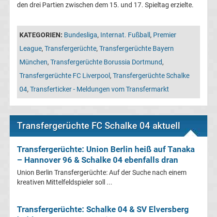
Leverkusen
den drei Partien zwischen dem 15. und 17. Spieltag erzielte.
Transfergerüchte
KATEGORIEN:
Bundesliga
,
Internat. Fußball
,
Premier
League
,
Transfergerüchte
,
Transfergerüchte Bayern
Bayern
München
,
Transfergerüchte Borussia Dortmund
,
München
Transfergerüchte FC Liverpool
,
Transfergerüchte Schalke
04
,
Transferticker - Meldungen vom Transfermarkt
Transfergerüchte
Borussia
Transfergerüchte FC Schalke 04 aktuell
Dortmund
Transfergerüchte: Union Berlin heiß auf Tanaka
– Hannover 96 & Schalke 04 ebenfalls dran
Transfergerüchte
Union Berlin Transfergerüchte: Auf der Suche nach einem
kreativen Mittelfeldspieler soll ...
Borussia
Transfergerüchte: Schalke 04 & SV Elversberg