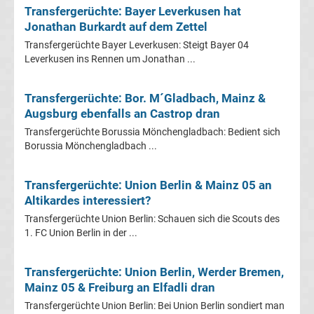
Mönchengladbach
Transfergerüchte: Bayer Leverkusen hat
Jonathan Burkardt auf dem Zettel
Transfergerüchte
Transfergerüchte Bayer Leverkusen: Steigt Bayer 04
Leverkusen ins Rennen um Jonathan ...
Chemnitzer
Transfergerüchte: Bor. M´Gladbach, Mainz &
FC
Augsburg ebenfalls an Castrop dran
Transfergerüchte Borussia Mönchengladbach: Bedient sich
Transfergerüchte
Borussia Mönchengladbach ...
Dynamo
Transfergerüchte: Union Berlin & Mainz 05 an
Altikardes interessiert?
Dresden
Transfergerüchte Union Berlin: Schauen sich die Scouts des
1. FC Union Berlin in der ...
Transfergerüchte
Transfergerüchte: Union Berlin, Werder Bremen,
Eintracht
Mainz 05 & Freiburg an Elfadli dran
Transfergerüchte Union Berlin: Bei Union Berlin sondiert man
Braunschweig