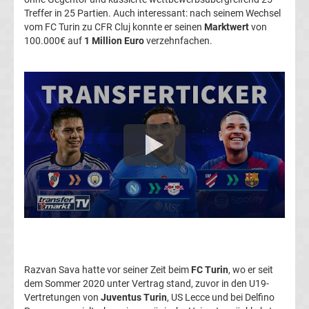
Treffer in 25 Partien. Auch interessant: nach seinem Wechsel
Transfergerüchte
vom FC Turin zu CFR Cluj konnte er seinen
Marktwert
von
100.000€ auf
1 Million Euro
verzehnfachen.
1.
FC
Union
Berlin
Transfergerüchte
1.
FSV
Razvan Sava hatte vor seiner Zeit beim
FC Turin
, wo er seit
Mainz
dem Sommer 2020 unter Vertrag stand, zuvor in den U19-
Vertretungen von
Juventus Turin
, US Lecce und bei Delfino