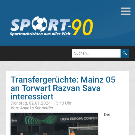
Deutsche
Transfergerüchte
Transfergerüchte
1.
FC
Transfergerüchte: Mainz 05
an Torwart Razvan Sava
Heidenheim
interessiert
1846
Dienstag, 02.01.2024 - 13:43 Uhr
Von: Asanka Schneider
Der
Transfergerüchte
1.