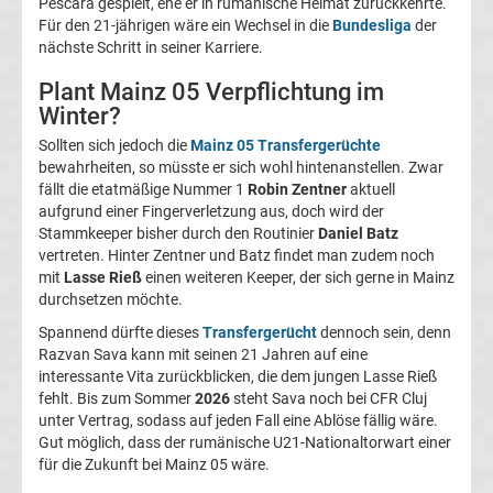
Pescara gespielt, ehe er in rumänische Heimat zurückkehrte.
05
Für den 21-jährigen wäre ein Wechsel in die
Bundesliga
der
nächste Schritt in seiner Karriere.
Transfergerüchte
Plant Mainz 05 Verpflichtung im
Winter?
Alemannia
Sollten sich jedoch die
Mainz 05 Transfergerüchte
bewahrheiten, so müsste er sich wohl hintenanstellen. Zwar
Aachen
fällt die etatmäßige Nummer 1
Robin Zentner
aktuell
aufgrund einer Fingerverletzung aus, doch wird der
Transfergerüchte
Stammkeeper bisher durch den Routinier
Daniel Batz
vertreten. Hinter Zentner und Batz findet man zudem noch
mit
Lasse Rieß
einen weiteren Keeper, der sich gerne in Mainz
Arminia
durchsetzen möchte.
Spannend dürfte dieses
Transfergerücht
dennoch sein, denn
Bielefeld
Razvan Sava kann mit seinen 21 Jahren auf eine
interessante Vita zurückblicken, die dem jungen Lasse Rieß
Transfergerüchte
fehlt. Bis zum Sommer
2026
steht Sava noch bei CFR Cluj
unter Vertrag, sodass auf jeden Fall eine Ablöse fällig wäre.
Gut möglich, dass der rumänische U21-Nationaltorwart einer
Bayer
für die Zukunft bei Mainz 05 wäre.