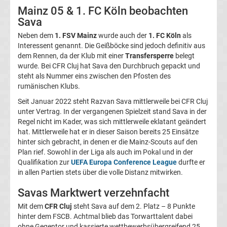
Mainz 05 & 1. FC Köln beobachten
Magdeburg
Sava
Neben dem
1. FSV Mainz
wurde auch der
1. FC Köln
als
Transfergerüchte
Interessent genannt. Die Geißböcke sind jedoch definitiv aus
dem Rennen, da der Klub mit einer
Transfersperre
belegt
1.
wurde. Bei CFR Cluj hat Sava den Durchbruch gepackt und
steht als Nummer eins zwischen den Pfosten des
rumänischen Klubs.
FC
Seit Januar 2022 steht Razvan Sava mittlerweile bei CFR Cluj
unter Vertrag. In der vergangenen Spielzeit stand Sava in der
Nürnberg
Regel nicht im Kader, was sich mittlerweile eklatant geändert
hat. Mittlerweile hat er in dieser Saison bereits 25 Einsätze
Transfergerüchte
hinter sich gebracht, in denen er die Mainz-Scouts auf den
Plan rief. Sowohl in der Liga als auch im Pokal und in der
Qualifikation zur
UEFA Europa Conference League
durfte er
1.
in allen Partien stets über die volle Distanz mitwirken.
FC
Savas Marktwert verzehnfacht
Mit dem
CFR Cluj
steht Sava auf dem 2. Platz – 8 Punkte
Saarbrücken
hinter dem FSCB. Achtmal blieb das Torwarttalent dabei
ohne Gegentor und kassierte wettbewerbsübergreifend 25