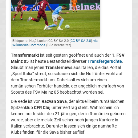
FC
Kaiserslautern
Transfergerüchte
Bildquelle: Nuță Lucian CC BY-SA 2.0 [
CC BY-SA 2.0
],
via
Wikimedia Commons
(Bild bearbeitet)
Transfermarkt
ist seit gestern geöffnet und auch der
1. FSV
1.
Mainz 05
ist heute Bestandsteil diverser
Transfergerüchte
.
Glaubt man jenen
Transfernews
aus Italien, die das Portal
FC
„SportItalia“ streut, so schauen sich die Nullfünfer wohl auf
dem Transfermarkt um. Dabei soll es sich um einen
Köln
rumänischen Torhüter handeln, der angeblich mehrfach von
Scouts des FSV Mainz 05 beobachtet worden sei.
Transfergerüchte
Die Rede ist von
Razvan Sava
, der aktuell beim rumänischen
Spitzenklub
CFR Cluj
unter Vertrag steht. Wahrscheinlich
kennen nur Insider den 21-jährigen, der in Rumänien geboren
1.
wurde, aber die meiste Zeit seiner noch jungen Karriere in
Italien verbrachte. Darunter lassen sich einige namhafte
FC
Klubs finden, für die Sava bisher auflief.