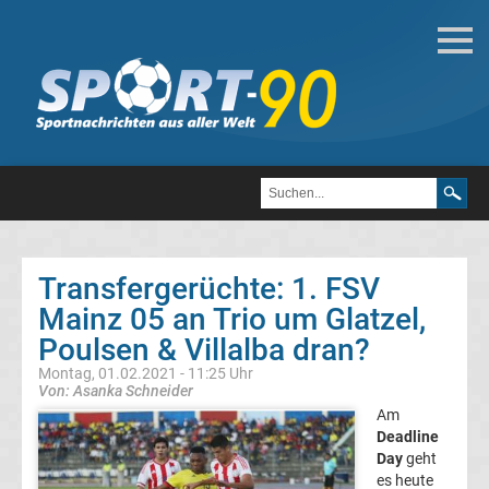
Deutsche
Transfergerüchte
Transfergerüchte
1.
FC
Transfergerüchte: 1. FSV
Mainz 05 an Trio um Glatzel,
Heidenheim
Poulsen & Villalba dran?
1846
Montag, 01.02.2021 - 11:25 Uhr
Von: Asanka Schneider
Am
Transfergerüchte
Deadline
Day
geht
1.
es heute