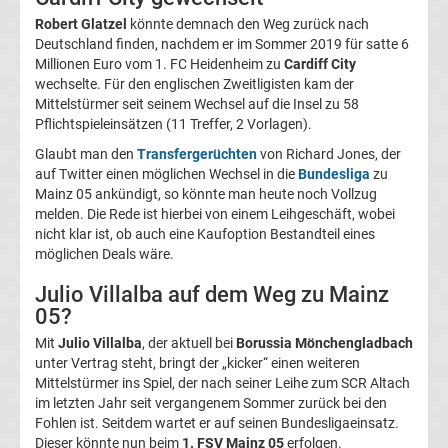
Robert Glatzel
könnte demnach den Weg zurück nach
Magdeburg
Deutschland finden, nachdem er im Sommer 2019 für satte 6
Millionen Euro vom 1. FC Heidenheim zu
Cardiff City
Transfergerüchte
wechselte. Für den englischen Zweitligisten kam der
Mittelstürmer seit seinem Wechsel auf die Insel zu 58
Pflichtspieleinsätzen (11 Treffer, 2 Vorlagen).
1.
Glaubt man den
Transfergerüchten
von Richard Jones, der
FC
auf Twitter einen möglichen Wechsel in die
Bundesliga
zu
Mainz 05 ankündigt, so könnte man heute noch Vollzug
melden. Die Rede ist hierbei von einem Leihgeschäft, wobei
Nürnberg
nicht klar ist, ob auch eine Kaufoption Bestandteil eines
möglichen Deals wäre.
Transfergerüchte
Julio Villalba auf dem Weg zu Mainz
05?
1.
Mit
Julio Villalba
, der aktuell bei
Borussia Mönchengladbach
unter Vertrag steht, bringt der „kicker“ einen weiteren
FC
Mittelstürmer ins Spiel, der nach seiner Leihe zum SCR Altach
im letzten Jahr seit vergangenem Sommer zurück bei den
Saarbrücken
Fohlen ist. Seitdem wartet er auf seinen Bundesligaeinsatz.
Dieser könnte nun beim
1. FSV Mainz 05
erfolgen.