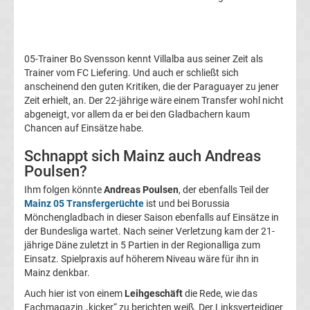
Transfergerüchte
1.
05-Trainer Bo Svensson kennt Villalba aus seiner Zeit als
Trainer vom FC Liefering. Und auch er schließt sich
FC
anscheinend den guten Kritiken, die der Paraguayer zu jener
Zeit erhielt, an. Der 22-jährige wäre einem Transfer wohl nicht
Union
abgeneigt, vor allem da er bei den Gladbachern kaum
Chancen auf Einsätze habe.
Berlin
Schnappt sich Mainz auch Andreas
Poulsen?
Transfergerüchte
Ihm folgen könnte
Andreas Poulsen
, der ebenfalls Teil der
Mainz 05 Transfergerüchte
ist und bei Borussia
1.
Mönchengladbach in dieser Saison ebenfalls auf Einsätze in
der Bundesliga wartet. Nach seiner Verletzung kam der 21-
jährige Däne zuletzt in 5 Partien in der Regionalliga zum
FSV
Einsatz. Spielpraxis auf höherem Niveau wäre für ihn in
Mainz denkbar.
Mainz
Auch hier ist von einem
Leihgeschäft
die Rede, wie das
Fachmagazin „kicker“ zu berichten weiß. Der Linksverteidiger