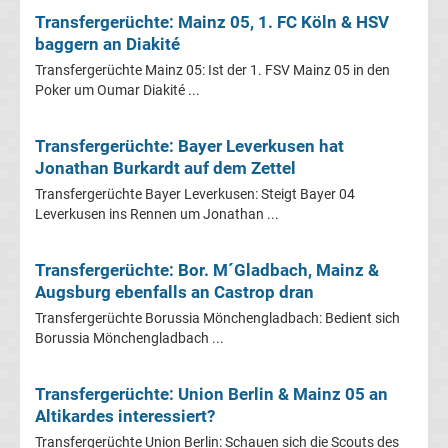
Leverkusen
Transfergerüchte: Mainz 05, 1. FC Köln & HSV
baggern an Diakité
Transfergerüchte
Transfergerüchte Mainz 05: Ist der 1. FSV Mainz 05 in den
Poker um Oumar Diakité ...
Bayern
Transfergerüchte: Bayer Leverkusen hat
München
Jonathan Burkardt auf dem Zettel
Transfergerüchte Bayer Leverkusen: Steigt Bayer 04
Transfergerüchte
Leverkusen ins Rennen um Jonathan ...
Borussia
Transfergerüchte: Bor. M´Gladbach, Mainz &
Augsburg ebenfalls an Castrop dran
Dortmund
Transfergerüchte Borussia Mönchengladbach: Bedient sich
Borussia Mönchengladbach ...
Transfergerüchte
Transfergerüchte: Union Berlin & Mainz 05 an
Borussia
Altikardes interessiert?
Transfergerüchte Union Berlin: Schauen sich die Scouts des