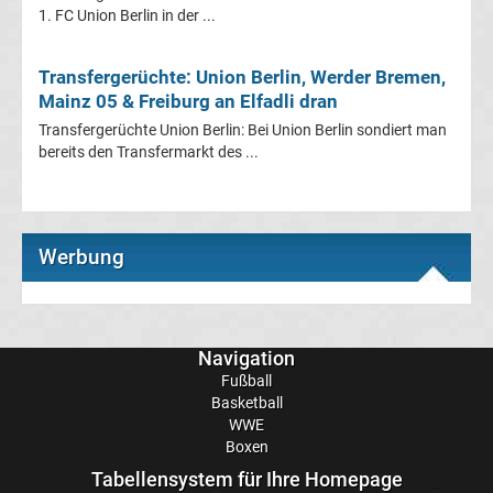
Mönchengladbach
1. FC Union Berlin in der ...
Transfergerüchte
Transfergerüchte: Union Berlin, Werder Bremen,
Mainz 05 & Freiburg an Elfadli dran
Chemnitzer
Transfergerüchte Union Berlin: Bei Union Berlin sondiert man
bereits den Transfermarkt des ...
FC
Transfergerüchte
Werbung
Dynamo
Dresden
Navigation
Fußball
Transfergerüchte
Basketball
WWE
Eintracht
Boxen
Tabellensystem für Ihre Homepage
Braunschweig