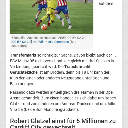
auf dem
FC
Kaiserslautern
Transfergerüchte
Bildquelle: Agencia de Noticias ANDES CC BY-SA 2.0
[
CC BY-SA 2.0
],
via Wikimedia Commons
(Bild
bearbeitet)
1.
Transfermarkt
so richtig zur Sache. Davon bleibt auch der 1.
FSV Mainz 05 nicht verschont, der gleich mit drei Spielern in
FC
Verbindung gebracht wird. Die
Transfermarkt
Gerüchteküche
ist am Brodeln, denn bis 18 Uhr kann der
Klub den einen oder anderen Neuzugang unter Dach und
Köln
Fach bringen.
Passend dazu werden aktuell gleich drei Namen in der Opel
Transfergerüchte
Arena gehandelt. Zum einen handelt es sich dabei um Robert
Glatzel und zum anderen um Andreas Poulsen und um Julio
1.
Villalba (beide Bor. Mönchenglabdach).
Robert Glatzel einst für 6 Millionen zu
FC
Cardiff City gewechselt