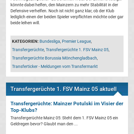
05
könnte dabei helfen, den Mainzern zu mehr Stabilität in der
Defensive verhelfen. Noch ist nicht ganz klar, ob der Klub
lediglich einen der beiden Spieler verpflichten möchte oder gar
Transfergerüchte
beide leihen will.
Alemannia
KATEGORIEN:
Bundesliga
,
Premier League
,
Aachen
Transfergerüchte
,
Transfergerüchte 1. FSV Mainz 05
,
Transfergerüchte Borussia Mönchengladbach
,
Transfergerüchte
Transferticker - Meldungen vom Transfermarkt
Arminia
Transfergerüchte 1. FSV Mainz 05 aktuell
Bielefeld
Transfergerüchte: Mainzer Potulski im Visier der
Transfergerüchte
Top-Klubs?
Transfergerüchte Mainz 05: Steht dem 1. FSV Mainz 05 ein
Bayer
Geldregen bevor? Glaubt man den ...