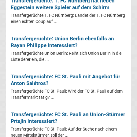
Transfergerüchte: 1. FC Nürnberg hat neben
Leverkusen
Eggestein weitere Spieler auf dem Schirm
Transfergerüchte 1. FC Nürnberg: Landet der 1. FC Nürnberg
Transfergerüchte
einen echten Coup auf ...
Bayern
Transfergerüchte: Union Berlin ebenfalls an
Rayan Philippe interessiert?
München
Transfergerüchte Union Berlin: Reiht sich Union Berlin in die
Liste derer ein, die ...
Transfergerüchte
Transfergerüchte: FC St. Pauli mit Angebot für
Borussia
Anton Salétros?
Transfergerüchte FC St. Pauli: Wird der FC St. Pauli auf dem
Dortmund
Transfermarkt tätig? ...
Transfergerüchte
Transfergerüchte: FC St. Pauli an Union-Stürmer
Prtajin interessiert?
Borussia
Transfergerüchte FC St. Pauli: Auf der Suche nach einem
neuen Mittelstürmer, soll der ...