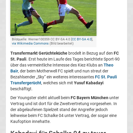
FC
Kaiserslautern
Transfergerüchte
Bildquelle: Werner100359 CC BY-SA 4.0 [
CC BY-SA 4.0
],
via Wikimedia Commons
(Bild bearbeitet)
Transfermarkt Gerüchteküche
brodelt in Bezug auf den
FC
1.
St. Pauli
. Erst heute im Laufe des Tages berichtete Sport-90
über das vermeintliche Interesse des Kiez-Klubs an
Theo
FC
Bair
, der beim Motherwell FC spielt und nun streut der
Bezahlsender „Sky“ ein weiteres interessantes
FC St. Pauli
Köln
Transfergerücht
, welches sich mit
Yusuf Kabadayi
beschäftigt.
Transfergerüchte
Der Youngster steht aktuell beim
FC Bayern München
unter
Vertrag und ist dort für die Zweitvertretung vorgesehen. In
der abgelaufenen Spielzeit stand der Angreifer jedoch
1.
leihweise beim FC Schalke 04 unter Vertrag, der sogar eine
Kaufoption innehatte.
FC