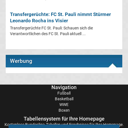
Mönchengladbach
Transfergerüchte: FC St. Pauli nimmt Stürmer
Transfergerüchte
Leonardo Rocha ins Visier
Transfergerüchte FC St. Pauli: Schauen sich die
Chemnitzer
Verantwortlichen des FC St. Pauli aktuell ...
FC
Transfergerüchte
Werbung
Dynamo
Dresden
Navigation
Fußball
Basketball
Transfergerüchte
WWE
Boxen
Eintracht
Tabellensystem für Ihre Homepage
Kostenlose
Bundesliga-Tabellen
und Ergebnisse für Ihre Homepage.
Braunschweig