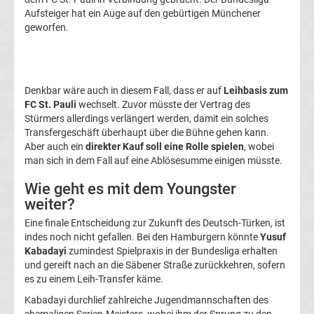
Aufsteiger hat ein Auge auf den gebürtigen Münchener
Transfergerüchte
geworfen.
1.
FC
Denkbar wäre auch in diesem Fall, dass er auf
Leihbasis zum
FC St. Pauli
wechselt. Zuvor müsste der Vertrag des
Union
Stürmers allerdings verlängert werden, damit ein solches
Transfergeschäft überhaupt über die Bühne gehen kann.
Aber auch ein
direkter Kauf soll eine Rolle spielen
, wobei
Berlin
man sich in dem Fall auf eine Ablösesumme einigen müsste.
Transfergerüchte
Wie geht es mit dem Youngster
weiter?
1.
Eine finale Entscheidung zur Zukunft des Deutsch-Türken, ist
indes noch nicht gefallen. Bei den Hamburgern könnte
Yusuf
Kabadayi
zumindest Spielpraxis in der Bundesliga erhalten
FSV
und gereift nach an die Säbener Straße zurückkehren, sofern
es zu einem Leih-Transfer käme.
Mainz
Kabadayi durchlief zahlreiche Jugendmannschaften des
ehemaligen Serien-Meisters, wobei ihm der Sprung zu den