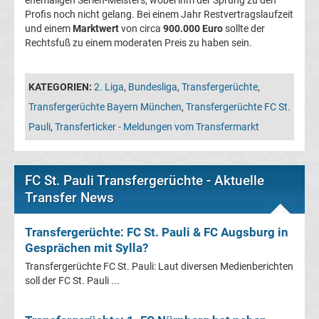
05
Profis noch nicht gelang. Bei einem Jahr Restvertragslaufzeit
und einem
Marktwert
von circa
900.000 Euro
sollte der
Rechtsfuß zu einem moderaten Preis zu haben sein.
Transfergerüchte
Alemannia
KATEGORIEN:
2. Liga
,
Bundesliga
,
Transfergerüchte
,
Transfergerüchte Bayern München
,
Transfergerüchte FC St.
Aachen
Pauli
,
Transferticker - Meldungen vom Transfermarkt
Transfergerüchte
FC St. Pauli Transfergerüchte - Aktuelle
Arminia
Transfer News
Bielefeld
Transfergerüchte: FC St. Pauli & FC Augsburg in
Gesprächen mit Sylla?
Transfergerüchte
Transfergerüchte FC St. Pauli: Laut diversen Medienberichten
soll der FC St. Pauli ...
Bayer