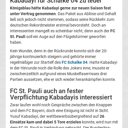
Kabadayi für Schalke 04 zu teuer
Magdeburg
Königsblau hätte Kabadayi gerne zur neuen Saison fest
unter Vertrag genommen
. Das Paket aus Ablöse und Gehalt
ließ sich jedoch nicht stemmen, sodass seine Rückkehr zum
Transfergerüchte
deutschen Rekordmeister erstmal bevorsteht. Doch an
Interessenten mangelt es scheinbar nicht, denn auch der
FC
1.
St. Pauli
soll ein Auge auf den Flügelstürmer geworfen
haben.
FC
Kein Wunder, denn in der Rückrunde konnte sich der 20-
jährige kontinuierlich steigern und gehörte immer
regelmäßiger zur Startelf des
FC Schalke 04
. Hatte Kabadayi
Nürnberg
in der Hinrunde noch die Rolle des Jokers inne, musste er
zwischenzeitlich aufgrund eines Muskelfaserrisses drei
Transfergerüchte
Partien aussetzen, ehe er sich wieder herankämpfen konnte.
FC St. Pauli auch an fester
1.
Verpflichtung Kabadayis interessiert
Zwar laufen wohl noch Gespräche zwischen den Knappen
FC
und dem FC Bayern, doch eine Einigung ist nicht in Sicht.
Yusuf Kabadayi, der wettbewerbsübergreifend auf
26
Saarbrücken
Einsätze kam und dabei 5 Tore erzielen
konnte, wird nun mit
dem FC St. Pauli in Verbindung gebracht. Der Bundesliga-