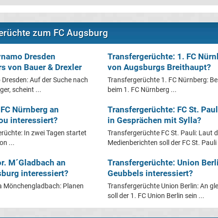
gerüchte zum FC Augsburg
Dynamo Dresden
Transfergerüchte: 1. FC Nürn
rs von Bauer & Drexler
von Augsburgs Breithaupt?
Dresden: Auf der Suche nach
Transfergerüchte 1. FC Nürnberg: Be
er, scheint ...
beim 1. FC Nürnberg ...
. FC Nürnberg an
Transfergerüchte: FC St. Pau
 interessiert?
in Gesprächen mit Sylla?
rüchte: In zwei Tagen startet
Transfergerüchte FC St. Pauli: Laut 
on ...
Medienberichten soll der FC St. Pauli 
or. M´Gladbach an
Transfergerüchte: Union Berl
burg interessiert?
Geubbels interessiert?
ia Mönchengladbach: Planen
Transfergerüchte Union Berlin: An gle
soll der 1. FC Union Berlin sein ...