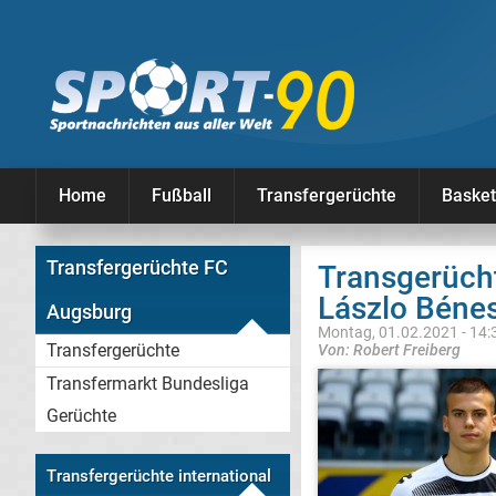
Home
Fußball
Transfergerüchte
Basket
Transfergerüchte FC
Transgerüch
Lászlo Béne
Augsburg
Montag, 01.02.2021 - 14:
Transfergerüchte
Von: Robert Freiberg
Transfermarkt Bundesliga
Gerüchte
Transfergerüchte international