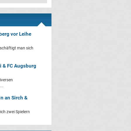
berg vor Leihe
schäftigt man sich
li & FC Augsburg
diversen
...
in an Sirch &
ich zwei Spielern