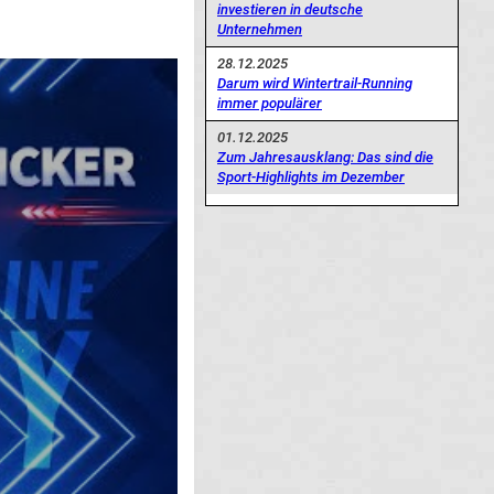
investieren in deutsche
Unternehmen
28.12.2025
Darum wird Wintertrail-Running
immer populärer
01.12.2025
Zum Jahresausklang: Das sind die
Sport-Highlights im Dezember