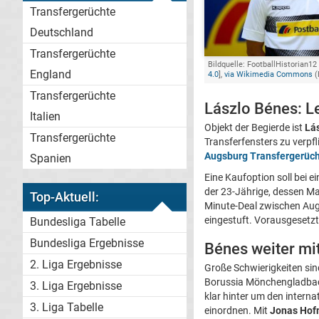
Transfergerüchte
Deutschland
Transfergerüchte
Bildquelle: FootballHistorian12
England
4.0
],
via Wikimedia Commons
(
Transfergerüchte
Lászlo Bénes: L
Italien
Objekt der Begierde ist
Lá
Transfergerüchte
Transferfensters zu verpf
Augsburg Transfergerüch
Spanien
Eine Kaufoption soll bei 
der 23-Jährige, dessen Mar
Top-Aktuell:
Minute-Deal zwischen Aug
eingestuft. Vorausgesetzt
Bundesliga Tabelle
Bundesliga Ergebnisse
Bénes weiter mi
2. Liga Ergebnisse
Große Schwierigkeiten sind
Borussia Mönchengladbach 
3. Liga Ergebnisse
klar hinter um den inter
3. Liga Tabelle
einordnen. Mit
Jonas Ho