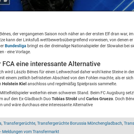
énes, der vergangenen Saison noch näher an der ersten Elf dran war, i
ze kann der Linksfuß wettbewerbsübergreifend vorweisen, von denen er 
der
Bundesliga
bringt es der dreimalige Nationalspieler der Slowakei bei 
n - eine Vorlage.
 FCA eine interessante Alternative
wird Lászlo Bénes für einen Leihwechsel daher wohl keine Steine in de
it einem zeitlich befristeten Abschied von den Fohlen machte, als er sic
en
Holstein Kiel
anschloss und regelmäßig Spielpraxis sammelte.
ittelfeldspieler weiterhin einen schweren Stand. Beim FC Augsburg setzt 
lem auf den Ex-Gladbach Duo
Tobias Strobl
und
Carlos Gruezo
. Doch Bén
 und wäre durchaus eine interessante Alternative
a
,
Transfergerüchte
,
Transfergerüchte Borussia Mönchengladbach
,
Trans
r - Meldungen vom Transfermarkt