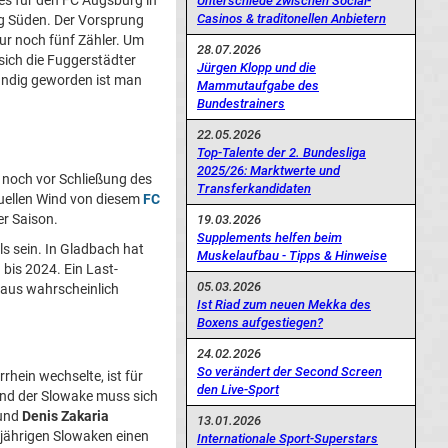
g es für den FC Augsburg in
Unterschiede zwischen Social-
Casinos & traditonellen Anbietern
g Süden. Der Vorsprung
nur noch fünf Zähler. Um
28.07.2026
sich die Fuggerstädter
Jürgen Klopp und die
ündig geworden ist man
Mammutaufgabe des
Bundestrainers
22.05.2026
Top-Talente der 2. Bundesliga
2025/26: Marktwerte und
r noch vor Schließung des
Transferkandidaten
Quellen Wind von diesem
FC
r Saison.
19.03.2026
Supplements helfen beim
s sein. In Gladbach hat
Muskelaufbau - Tipps & Hinweise
 bis 2024. Ein Last-
05.03.2026
aus wahrscheinlich
Ist Riad zum neuen Mekka des
Boxens aufgestiegen?
24.02.2026
So verändert der Second Screen
rhein wechselte, ist für
den Live-Sport
und der Slowake muss sich
und
Denis Zakaria
13.01.2026
3-jährigen Slowaken einen
Internationale Sport-Superstars