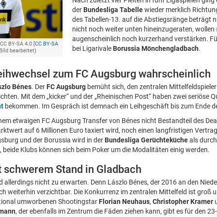
Nach zuletzt vier Pleiten in fünf Ligaspielen gin
der
Bundesliga Tabelle
wieder merklich Richtun
des Tabellen-13. auf die Abstiegsränge beträgt 
nicht noch weiter unten hineinzugeraten, wollen 
augenscheinlich noch kurzerhand verstärken. F
 CC BY-SA 4.0 [
CC BY-SA
bei Ligarivale
Borussia Mönchengladbach
.
Bild bearbeitet)
eihwechsel zum FC Augsburg wahrscheinlich
szlo Bénes
. Der
FC Augsburg
bemüht sich, den zentralen Mittelfeldspiele
lichten. Mit dem „kicker“ und der „Rheinischen Post“ haben zwei seriöse 
t
bekommen. Im Gespräch ist demnach ein Leihgeschäft bis zum Ende de
einem etwaigen FC Augsburg Transfer von Bénes nicht Bestandteil des Deal
ktwert auf 6 Millionen Euro taxiert wird, noch einen langfristigen Vertrag
sburg und der Borussia wird in der
Bundesliga Gerüchteküche
als durch
, beide Klubs können sich beim Poker um die Modalitäten einig werden.
t schwerem Stand in Gladbach
 allerdings nicht zu erwarten. Denn Lászlo Bénes, der 2016 an den Nieder
weiterhin verzichtbar. Die Konkurrenz im zentralen Mittelfeld ist groß 
national umworbenen Shootingstar
Florian Neuhaus
,
Christopher Kramer
fmann
, der ebenfalls im Zentrum die Fäden ziehen kann, gibt es für den 2