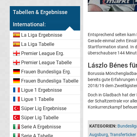
Tabellen & Ergebnisse
International:
Entsprechend selten kam B
La Liga Ergebnisse
Gerade einmal zehn Einsät
La Liga Tabelle
Startformation stand. In 
überschaubare 144 Minute
Premier League Erg.
Premier League Tabelle
Lászlo Bénes für
Frauen Bundesliga Erg.
Borussia Mönchengladbach 
bereits gute Erfahrungen m
Frauen Bundesliga Tabelle
2018/19 dem Zweitligist
Ligue 1 Ergebnisse
Doch in Gladbach hat der M
Ligue 1 Tabelle
der Schaltzentrale vor al
Konkurrenzkampf befeuern
Süper Lig Ergebnisse
Süper Lig Tabelle
KATEGORIEN:
Bundeslig
Serie A Ergebnisse
Augsburg
,
Transferticke
Serie A Tabelle