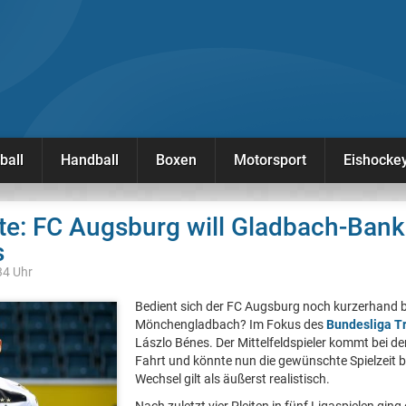
ball
Handball
Boxen
Motorsport
Eishocke
te: FC Augsburg will Gladbach-Ban
s
34 Uhr
Bedient sich der FC Augsburg noch kurzerhand b
Mönchengladbach? Im Fokus des
Bundesliga T
Lászlo Bénes. Der Mittelfeldspieler kommt bei den
Fahrt und könnte nun die gewünschte Spielzeit
Wechsel gilt als äußerst realistisch.