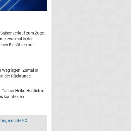
m Saisonverlauf zum Zuge.
nur zweimal in der
sieben Einsätzen auf
n Weg legen. Zumal er
h in der Rückrunde
Trainer Heiko Herrlich in
es könnte den
fergerüchte FC