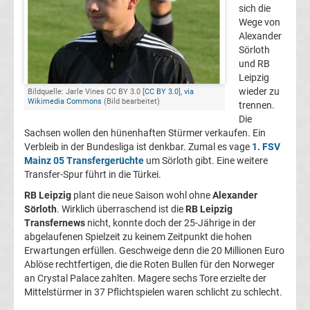
sich die
FC
Wege von
Alexander
Sörloth
Kaiserslautern
und RB
Leipzig
Transfergerüchte
wieder zu
Bildquelle: Jarle Vines CC BY 3.0 [
CC BY 3.0
],
via
Wikimedia Commons
(Bild bearbeitet)
trennen.
Die
1.
Sachsen wollen den hünenhaften Stürmer verkaufen. Ein
Verbleib in der Bundesliga ist denkbar. Zumal es vage
1. FSV
FC
Mainz 05 Transfergerüchte
um Sörloth gibt. Eine weitere
Transfer-Spur führt in die Türkei.
Köln
RB Leipzig
plant die neue Saison wohl ohne
Alexander
Sörloth
. Wirklich überraschend ist die
RB Leipzig
Transfernews
nicht, konnte doch der 25-Jährige in der
Transfergerüchte
abgelaufenen Spielzeit zu keinem Zeitpunkt die hohen
Erwartungen erfüllen. Geschweige denn die 20 Millionen Euro
1.
Ablöse rechtfertigen, die die Roten Bullen für den Norweger
an Crystal Palace zahlten. Magere sechs Tore erzielte der
Mittelstürmer in 37 Pflichtspielen waren schlicht zu schlecht.
FC