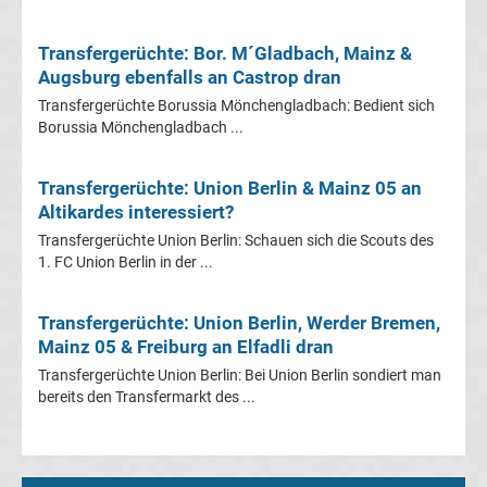
Transfergerüchte: Bor. M´Gladbach, Mainz &
Transfergerüchte
Augsburg ebenfalls an Castrop dran
Eintracht
Transfergerüchte Borussia Mönchengladbach: Bedient sich
Borussia Mönchengladbach ...
Frankfurt
Transfergerüchte: Union Berlin & Mainz 05 an
Altikardes interessiert?
Transfergerüchte
Transfergerüchte Union Berlin: Schauen sich die Scouts des
1. FC Union Berlin in der ...
Energie
Cottbus
Transfergerüchte: Union Berlin, Werder Bremen,
Mainz 05 & Freiburg an Elfadli dran
Transfergerüchte
Transfergerüchte Union Berlin: Bei Union Berlin sondiert man
bereits den Transfermarkt des ...
FC
Augsburg