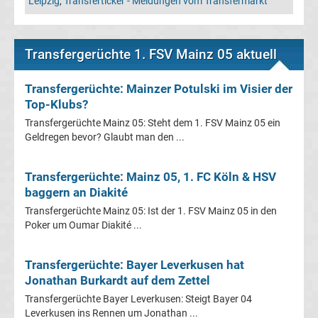
Mönchengladbach
Leipzig
,
Transferticker - Meldungen vom Transfermarkt
Transfergerüchte
Transfergerüchte 1. FSV Mainz 05 aktuell
Chemnitzer
Transfergerüchte: Mainzer Potulski im Visier der
Top-Klubs?
FC
Transfergerüchte Mainz 05: Steht dem 1. FSV Mainz 05 ein
Geldregen bevor? Glaubt man den ...
Transfergerüchte
Transfergerüchte: Mainz 05, 1. FC Köln & HSV
Dynamo
baggern an Diakité
Dresden
Transfergerüchte Mainz 05: Ist der 1. FSV Mainz 05 in den
Poker um Oumar Diakité ...
Transfergerüchte
Transfergerüchte: Bayer Leverkusen hat
Jonathan Burkardt auf dem Zettel
Eintracht
Transfergerüchte Bayer Leverkusen: Steigt Bayer 04
Leverkusen ins Rennen um Jonathan ...
Braunschweig