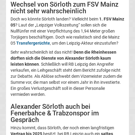
Wechsel von Sörloth zum FSV Mainz
Magdeburg
nicht sehr wahrscheinlich
Doch wo könnte Sörloth landen? Vielleicht beim
1. FSV Mainz
Transfergerüchte
05
? Laut der „Leipziger Volkszeitung“ sollen sich die
Nullfünfer mit einer Verpflichtung des 1,94 Meter großen
Torjägers beschäftigen. Doch wie realistisch sind die Mainz
1.
05
Transfergerüchte
, um den Leipzig-Akteur einzustufen?
FC
Sehr wahrscheinlich ist das nicht!
Denn die Rheinhessen
dürften sich die Dienste von Alexander Sörloth kaum
leisten können
. Schließlich will RB Leipzig den Angreifer
Nürnberg
verkaufen, ein Leihgeschäft steht dem Bericht zufolge nicht
zur Debatte. Als Ablöse schwebt dem Vizemeister zudem die
Transfergerüchte
Summe vor, die man selbst vor einem Jahr in ihn investierte.
Ein großes Verlustgeschäft soll in dieser Personalie
vermieden werden.
1.
Alexander Sörloth auch bei
FC
Fenerbahce & Trabzonspor im
Gespräch
Saarbrücken
Hinzu kommt, dass Sörloth, der noch einen langfristigen
Vertrag bis 2025
besitzt, bei RB Leipzig auch ein
sattes