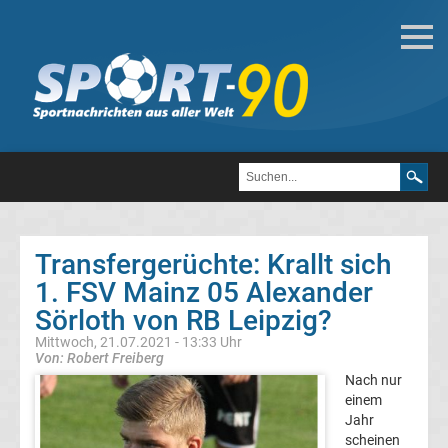
Deutsche
Transfergerüchte
Transfergerüchte
1.
FC
Transfergerüchte: Krallt sich
1. FSV Mainz 05 Alexander
Heidenheim
Sörloth von RB Leipzig?
1846
Mittwoch, 21.07.2021 - 13:33 Uhr
Von: Robert Freiberg
Nach nur
Transfergerüchte
einem
Jahr
1.
scheinen