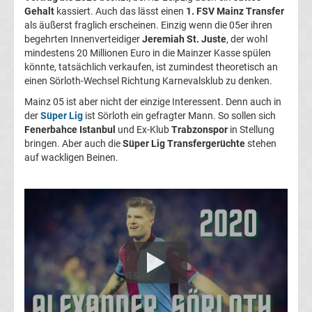
Gehalt
kassiert. Auch das lässt einen
1. FSV Mainz Transfer
Transfergerüchte
als äußerst fraglich erscheinen. Einzig wenn die 05er ihren
begehrten Innenverteidiger
Jeremiah St. Juste
, der wohl
1.
mindestens 20 Millionen Euro in die Mainzer Kasse spülen
könnte, tatsächlich verkaufen, ist zumindest theoretisch an
einen Sörloth-Wechsel Richtung Karnevalsklub zu denken.
FC
Mainz 05 ist aber nicht der einzige Interessent. Denn auch in
Union
der
Süper Lig
ist Sörloth ein gefragter Mann. So sollen sich
Fenerbahce Istanbul
und Ex-Klub
Trabzonspor
in Stellung
bringen. Aber auch die
Süper Lig Transfergerüchte
stehen
Berlin
auf wackligen Beinen.
Transfergerüchte
1.
FSV
Mainz