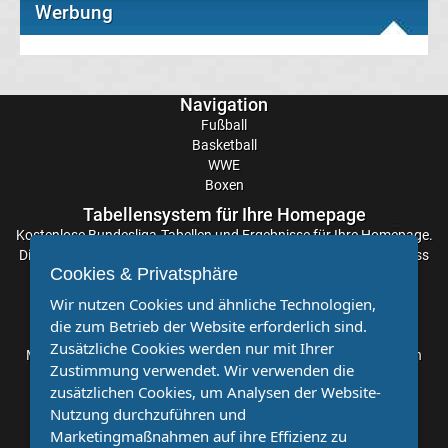
Werbung
Transfergerüchte
FC
Navigation
Fußball
Erzgebirge
Basketball
WWE
Boxen
Aue
Tabellensystem für Ihre Homepage
Kostenlose
Bundesliga-Tabellen
und Ergebnisse für Ihre Homepage.
Transfergerüchte
Die Aktualisierung der Ergebnisse erfolgt alle paar Minuten, sodass
Cookies & Privatsphäre
Sie stets auf dem Laufenden sind. Einfache und schnelle
FC
Einbindung.
Wir nutzen Cookies und ähnliche Technologien,
die zum Betrieb der Website erforderlich sind.
Partnervereine
Hansa
Zusätzliche Cookies werden nur mit Ihrer
Möchten Sie, dass auch Ihr Verein mehr Beachtung findet? Dann
Zustimmung verwendet. Wir verwenden die
sind Sie bei uns genau richtig. Wir suchen Ihren Verein für eine
Rostock
zusätzlichen Cookies, um Analysen der Website-
kostenlose Kooperation. Veröffentlichen Sie Ihre Spielberichte,
Nutzung durchzuführen und
Sportnachrichten und Aufrufe bei uns!
Marketingmaßnahmen auf ihre Effizienz zu
Transfergerüchte