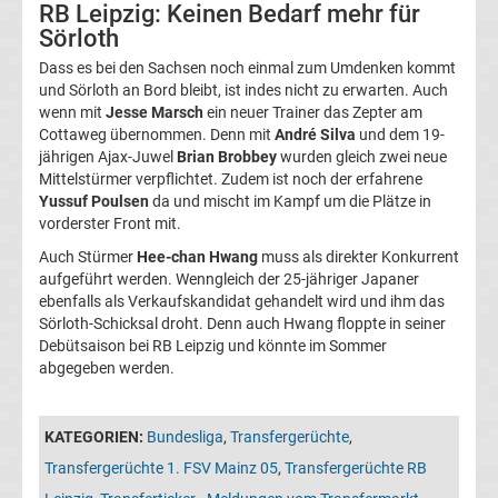
Leverkusen
RB Leipzig: Keinen Bedarf mehr für
Sörloth
Transfergerüchte
Dass es bei den Sachsen noch einmal zum Umdenken kommt
und Sörloth an Bord bleibt, ist indes nicht zu erwarten. Auch
wenn mit
Jesse Marsch
ein neuer Trainer das Zepter am
Bayern
Cottaweg übernommen. Denn mit
André Silva
und dem 19-
jährigen Ajax-Juwel
Brian Brobbey
wurden gleich zwei neue
München
Mittelstürmer verpflichtet. Zudem ist noch der erfahrene
Yussuf Poulsen
da und mischt im Kampf um die Plätze in
vorderster Front mit.
Transfergerüchte
Auch Stürmer
Hee-chan Hwang
muss als direkter Konkurrent
aufgeführt werden. Wenngleich der 25-jähriger Japaner
Borussia
ebenfalls als Verkaufskandidat gehandelt wird und ihm das
Sörloth-Schicksal droht. Denn auch Hwang floppte in seiner
Dortmund
Debütsaison bei RB Leipzig und könnte im Sommer
abgegeben werden.
Transfergerüchte
KATEGORIEN:
Bundesliga
,
Transfergerüchte
,
Borussia
Transfergerüchte 1. FSV Mainz 05
,
Transfergerüchte RB