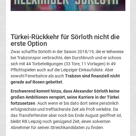
05
Transfergerüchte
Alemannia
Türkei-Rückkehr für Sörloth nicht die
erste Option
Aachen
Zwar schaffte Sörloth in der Saison 2018/19, die er leihweise
bei Trabzonspor verbrachte, den Durchbruch und er schoss
Transfergerüchte
sich mit 44 Torbeteiligungen (33 Tore, 11 Vorlagen) in 49
Pflichtspielen auch auf die Leipziger Einkaufsliste. Aber
sowohl Fenerbahce als auch
Trabzon sind finanziell nicht
Arminia
gerade auf Rosen gebettet
.
Erschwerend kommt hinzu, dass Alexander Sörloth keine
Bielefeld
großen Ambitionen verspürt, seine Karriere in der Türkei
fortzusetzen
. Auch wenn er bis dato dort seine persönlich
Transfergerüchte
erfolgreichste und treffsicherste Zeit als Profi verlebte. Da
das Transferfenster aber noch bis Ende August geöffnet ist,
bleibt RB Leipzig noch genügend Zeit, einen solventen
Bayer
Abnehmer für seinen Streichkandidaten zu finden.