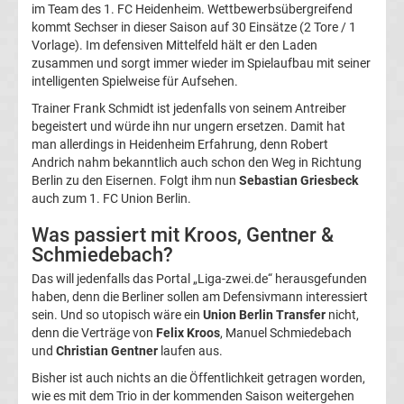
im Team des 1. FC Heidenheim. Wettbewerbsübergreifend
Magdeburg
kommt Sechser in dieser Saison auf 30 Einsätze (2 Tore / 1
Vorlage). Im defensiven Mittelfeld hält er den Laden
zusammen und sorgt immer wieder im Spielaufbau mit seiner
Transfergerüchte
intelligenten Spielweise für Aufsehen.
Trainer Frank Schmidt ist jedenfalls von seinem Antreiber
1.
begeistert und würde ihn nur ungern ersetzen. Damit hat
man allerdings in Heidenheim Erfahrung, denn Robert
FC
Andrich nahm bekanntlich auch schon den Weg in Richtung
Berlin zu den Eisernen. Folgt ihm nun
Sebastian Griesbeck
auch zum 1. FC Union Berlin.
Nürnberg
Was passiert mit Kroos, Gentner &
Transfergerüchte
Schmiedebach?
Das will jedenfalls das Portal „Liga-zwei.de“ herausgefunden
1.
haben, denn die Berliner sollen am Defensivmann interessiert
sein. Und so utopisch wäre ein
Union Berlin Transfer
nicht,
FC
denn die Verträge von
Felix Kroos
, Manuel Schmiedebach
und
Christian Gentner
laufen aus.
Saarbrücken
Bisher ist auch nichts an die Öffentlichkeit getragen worden,
wie es mit dem Trio in der kommenden Saison weitergehen