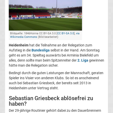
FC
Kaiserslautern
Transfergerüchte
Bildquelle: 1846Hoirna CC BY-SA 3.0 [
CC BY-SA 3.0
],
via
Wikimedia Commons
(Bild bearbeitet)
Heidenheim
hat die Teilnahme an der Relegation zum
1.
Aufstieg in die
Bundesliga
selbst in der Hand. Am Sonntag
geht es am 34. Spieltag auswärts bei Arminia Bielefeld um
FC
alles, denn sollte man beim Spitzenreiter der
2. Liga
gewinnen
hätte man die Relegation sicher.
Köln
Bedingt durch die guten Leistungen der Mannschaft, geraten
Spieler ins Visier von anderen Klubs. So ist es anscheinend
Transfergerüchte
auch bei Sebastian Griesbeck, der bereits seit 2013 in
Heidenheim unter Vertrag steht.
1.
Sebastian Griesbeck ablösefrei zu
haben?
FC
Der 29-jährige Routinier gehört dabei zu den Dauerbrennern