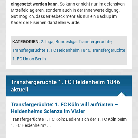
Leverkusen
eingesetzt werden kann
. So kann er nicht nur im defensiven
Mittelfeld agieren, sondern auch in der Innenverteidigung.
Gut möglich, dass Griesbeck mehr als nur ein Backup im
Transfergerüchte
Kader der Eisernen darstellen würde.
Bayern
KATEGORIEN:
2. Liga
,
Bundesliga
,
Transfergerüchte
,
München
Transfergerüchte 1. FC Heidenheim 1846
,
Transfergerüchte
1. FC Union Berlin
Transfergerüchte
Borussia
Transfergerüchte 1. FC Heidenheim 1846
aktuell
Dortmund
Transfergerüchte: 1. FC Köln will aufrüsten –
Transfergerüchte
Heidenheims Scienza im Visier
Transfergerüchte 1. FC Köln: Bedient sich der 1. FC Köln beim
Borussia
1. FC Heidenheim? ...