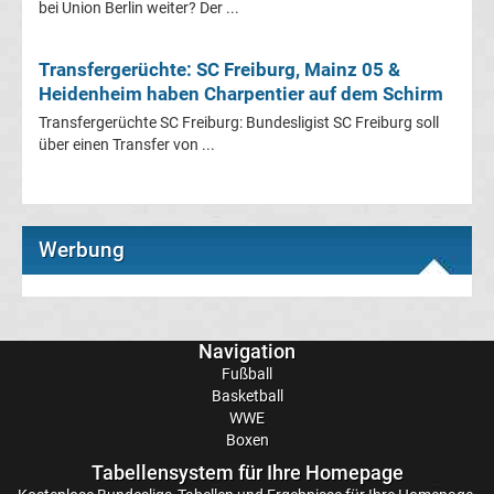
bei Union Berlin weiter? Der ...
Transfergerüchte
Transfergerüchte: SC Freiburg, Mainz 05 &
Heidenheim haben Charpentier auf dem Schirm
Eintracht
Transfergerüchte SC Freiburg: Bundesligist SC Freiburg soll
über einen Transfer von ...
Frankfurt
Transfergerüchte
Werbung
Energie
Cottbus
Navigation
Fußball
Transfergerüchte
Basketball
WWE
FC
Boxen
Tabellensystem für Ihre Homepage
Augsburg