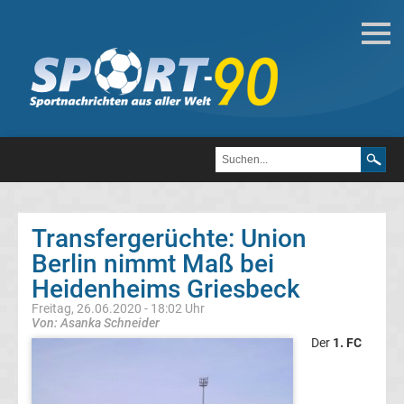
Deutsche
Transfergerüchte
Transfergerüchte
1.
FC
Transfergerüchte: Union
Berlin nimmt Maß bei
Heidenheim
Heidenheims Griesbeck
1846
Freitag, 26.06.2020 - 18:02 Uhr
Von: Asanka Schneider
Der
1. FC
Transfergerüchte
1.