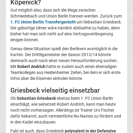
Köpenick?
05
Gut möglich also, dass sich die Wege zwischen
Schmiedebach und Union Berlin trennen werden. Zurück zum
Transfergerüchte
1. FC Union Berlin Transfergerücht
um Sebastian Griesbeck.
Der gebürtige Ulmer wäre nämlich ablösefrei zu haben, denn
Alemannia
bisher hat man sich nicht auf eine Vertragsverlängerung
einigen können.
Aachen
Genau diese Situation spielt den Berlinern womöglich in die
Karten. Der Drittligameister der Saison 2013/14 könnte
demnach auch nach einer neuen Herausforderung suchen.
Transfergerüchte
Mit
Robert Andrich
hätte er zudem auch einen ehemaligen
Teamkollegen aus Heidenheimer Zeiten, bei dem er sich erste
Arminia
Infos über die Eisernen einholen könnte.
Griesbeck vielseitig einsetzbar
Bielefeld
Ob
Sebastian Griesbeck
ebenso beim 1. FC Union Berlin
einschlägt, wie seinerzeit Robert Andrich, kann man heute
Transfergerüchte
noch nicht vorhersagen. Allerdings ist Trainer Urs Fischer
dafür bekannt, auch vermeintliche No-Names zu fördern und
Bayer
in den Kader einzubauen.
Fakt ist auch, dass Griesbeck
polyvalent in der Defensive