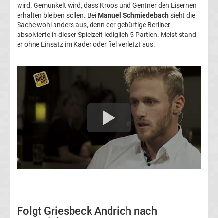
wird. Gemunkelt wird, dass Kroos und Gentner den Eisernen
Transfergerüchte
erhalten bleiben sollen. Bei
Manuel Schmiedebach
sieht die
Sache wohl anders aus, denn der gebürtige Berliner
1.
absolvierte in dieser Spielzeit lediglich 5 Partien. Meist stand
er ohne Einsatz im Kader oder fiel verletzt aus.
FC
Union
Berlin
Transfergerüchte
1.
FSV
Mainz
Folgt Griesbeck Andrich nach