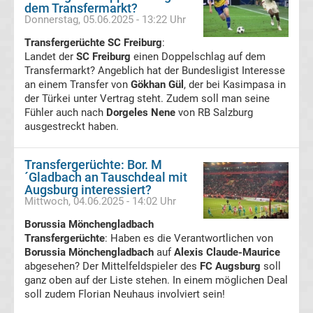
dem Transfermarkt?
Ergebnisse
Donnerstag, 05.06.2025 - 13:22 Uhr
Transfergerüchte SC Freiburg
:
Conference
Landet der
SC Freiburg
einen Doppelschlag auf dem
Transfermarkt? Angeblich hat der Bundesligist Interesse
an einem Transfer von
League
Gökhan Gül
, der bei Kasimpasa in
der Türkei unter Vertrag steht. Zudem soll man seine
Fühler auch nach
Dorgeles Nene
von RB Salzburg
Erg.
ausgestreckt haben.
Conference
Transfergerüchte: Bor. M
´Gladbach an Tauschdeal mit
League
Augsburg interessiert?
Mittwoch, 04.06.2025 - 14:02 Uhr
Tabelle
Borussia Mönchengladbach
Transfergerüchte
: Haben es die Verantwortlichen von
Borussia Mönchengladbach
auf
Alexis Claude-Maurice
Formel
abgesehen? Der Mittelfeldspieler des
FC Augsburg
soll
ganz oben auf der Liste stehen. In einem möglichen Deal
1
soll zudem Florian Neuhaus involviert sein!