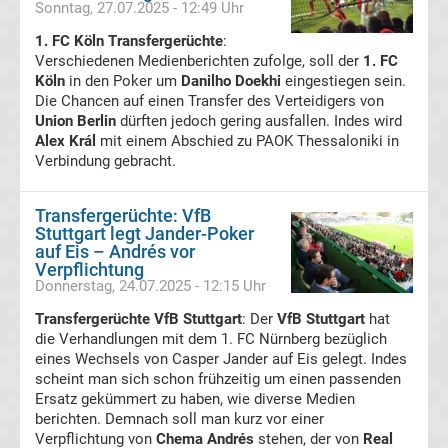
Sonntag, 27.07.2025 - 12:49 Uhr
1. FC Köln Transfergerüchte
:
Bundesliga
Verschiedenen Medienberichten zufolge, soll der
1. FC
Köln
in den Poker um
Danilho Doekhi
eingestiegen sein.
Absteiger
Die Chancen auf einen Transfer des Verteidigers von
Union Berlin
dürften jedoch gering ausfallen. Indes wird
Alex Král
Liste
mit einem Abschied zu PAOK Thessaloniki in
Verbindung gebracht.
Bundesliga
Transfergerüchte: VfB
Stuttgart legt Jander-Poker
Aufsteiger
auf Eis – Andrés vor
Verpflichtung
Donnerstag, 24.07.2025 - 12:15 Uhr
Liste
Transfergerüchte VfB Stuttgart
: Der
VfB Stuttgart
hat
die Verhandlungen mit dem 1. FC Nürnberg bezüglich
Bundesliga
eines Wechsels von Casper Jander auf Eis gelegt. Indes
scheint man sich schon frühzeitig um einen passenden
App
Ersatz gekümmert zu haben, wie diverse Medien
berichten. Demnach soll man kurz vor einer
kostenlos
Verpflichtung von
Chema Andrés
stehen, der von
Real