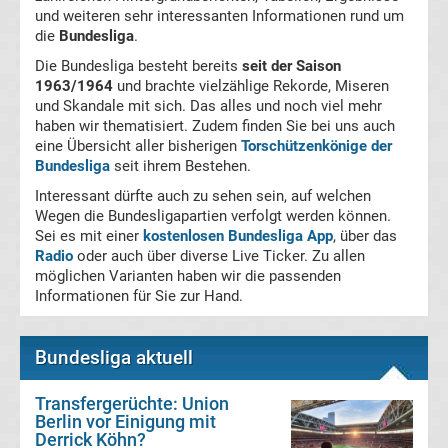
und weiteren sehr interessanten Informationen rund um
La
die
Bundesliga
.
Die Bundesliga besteht bereits
seit der Saison
Liga
1963/1964
und brachte vielzählige Rekorde, Miseren
und Skandale mit sich. Das alles und noch viel mehr
haben wir thematisiert. Zudem finden Sie bei uns auch
Serie
eine Übersicht aller bisherigen
Torschützenkönige der
Bundesliga
seit ihrem Bestehen.
A
Interessant dürfte auch zu sehen sein, auf welchen
Wegen die Bundesligapartien verfolgt werden können.
Türk.
Sei es mit einer
kostenlosen Bundesliga App
, über das
Radio
oder auch über diverse Live Ticker. Zu allen
möglichen Varianten haben wir die passenden
Süper
Informationen für Sie zur Hand.
Lig
Bundesliga aktuell
Internat.
Transfergerüchte: Union
Berlin vor Einigung mit
Fußball
Derrick Köhn?