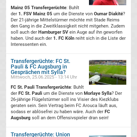
Mainz 05 Transfergerüchte
: Buhlt
des
der
1. FSV Mainz 05
um die Dienste von
Oumar Diakité
?
Der 21-jährige Mittelstürmer möchte mit Stade Reims
Jahres
den Gang in die Zweitklassigkeit nicht mitgehen. Zudem
soll auch der
Hamburger SV
ein Auge auf ihn geworfen
haben. Und auch der
1. FC Köln
reiht sich in die Liste der
Stadion
Interessenten ein.
Liste
Transfergerüchte: FC St.
Pauli & FC Augsburg in
Deutschland
Gesprächen mit Sylla?
Mittwoch, 25.06.2025 - 13:14 Uhr
Transfermarkt
FC St. Pauli Transfergerüchte
: Buhlt
der
FC St. Pauli
um die Dienste von
Morlaye Sylla
? Der
26-jährige Flügelstürmer soll ins Visier des Kiezklubs
Bundesliga
geraten sein. Sein Vertrag beim FC Arouca läuft aus,
sodass er ablösefrei zu haben wäre. Auch der
FC
Gerüchte
Augsburg
soll an dem Offensivspieler dran sein!
Transfergerüchte
international
Transfergerüchte: Union