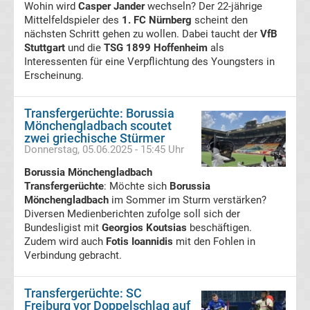
Wohin wird
Casper Jander
wechseln? Der 22-jährige
Tabelle
Mittelfeldspieler des
1. FC Nürnberg
scheint den
nächsten Schritt gehen zu wollen. Dabei taucht der
VfB
Stuttgart
und die
TSG 1899 Hoffenheim
als
Champions
Interessenten für eine Verpflichtung des Youngsters in
Erscheinung.
League
Transfergerüchte: Borussia
Ergebnisse
Mönchengladbach scoutet
zwei griechische Stürmer
Donnerstag, 05.06.2025 - 15:45 Uhr
Europa
Borussia Mönchengladbach
Transfergerüchte
: Möchte sich
Borussia
League
Mönchengladbach
im Sommer im Sturm verstärken?
Diversen Medienberichten zufolge soll sich der
Tabelle
Bundesligist mit
Georgios Koutsias
beschäftigen.
Zudem wird auch
Fotis Ioannidis
mit den Fohlen in
Verbindung gebracht.
Europa
League
Transfergerüchte: SC
Freiburg vor Doppelschlag auf