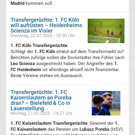
Madrid
kommen soll.
Bundesliga
Transfergerüchte: 1. FC Köln
will aufrüsten – Heidenheims
Live
Scienza im Visier
Dienstag, 22.07.2025 - 10:50 Uhr
Stream
1. FC Köln Transfergerüchte
:
Schlägt der
1. FC Köln
erneut auf dem Transfermarkt zu?
Bundesliga
Berichten zufolge sollen die Domstädter ihre Fühler nach
Leo Scienza
ausgestreckt haben. Der Angreifer des
1.
FC Heidenheim
ist allerdings aktuell nicht finanzierbar.
Meister
Beide Vereine stehen im Austausch.
Liste
Transfergerüchte: 1. FC
Kaiserslautern an Poreba
Bundesliga
dran? – Bielefeld & Co in
Lauerstellung
Montag, 21.07.2025 - 14:21 Uhr
Radio
1. FC Kaiserslautern Transfergerüchte
: Gewinnt der
1.
FC Kaiserslautern
das Rennen um
Lukasz Poreba
(HSV).
Live