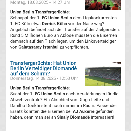
Montag, 18.08.2025 - 14:27 Uhr
UEFA
Union Berlin Transfergerüchte
:
Schnappt der
1. FC Union Berlin
dem Ligakonkurrenten
Youth
1. FC Köln etwa
Derrick Köhn
vor der Nase weg?
Angeblich befindet sich der Transfer auf der Zielgeraden.
Rund 5 Millionen Euro an Ablöse müssten die Eisernen
League
demnach auf den Tisch legen, um den Linksverteidiger
von
Galatasaray Istanbul
zu verpflichten.
Fußball
Transfergerüchte: Hat Union
WM
Berlin Verteidiger Diomandé
auf dem Schirm?
Donnerstag, 14.08.2025 - 12:53 Uhr
Fußball
Union Berlin Transfergerüchte
:
Sucht der
1. FC Union Berlin
nach Verstärkungen für die
EM
Abwehrzentrale? Ein Abschied von Diogo Leite und
Danilho Doekhi steht noch immer im Raum. Passender
Frauenfußball
Ersatz könnten die Eisernen bei
AJ Auxerre
gefunden
haben, denn man sei an
Sinaly Diomandé
interessiert!
Amateurfußball