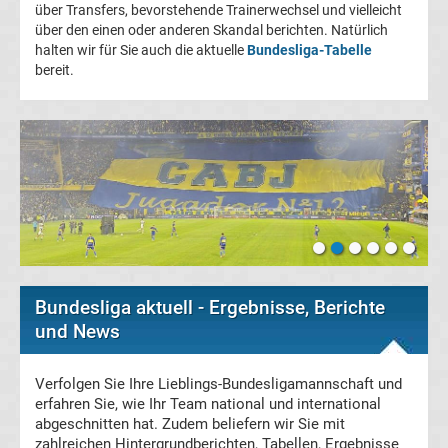
über Transfers, bevorstehende Trainerwechsel und vielleicht
Champions
über den einen oder anderen Skandal berichten. Natürlich
halten wir für Sie auch die aktuelle
Bundesliga-Tabelle
bereit.
League
Europa
League
Europa
Conference
Bundesliga aktuell - Ergebnisse, Berichte
League
und News
Premier
Verfolgen Sie Ihre Lieblings-Bundesligamannschaft und
erfahren Sie, wie Ihr Team national und international
abgeschnitten hat. Zudem beliefern wir Sie mit
League
zahlreichen Hintergrundberichten, Tabellen, Ergebnisse