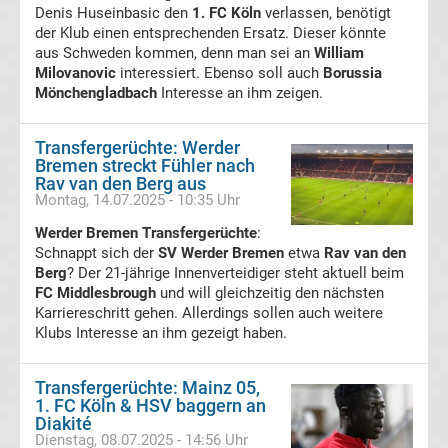
Denis Huseinbasic den
1. FC Köln
verlassen, benötigt
der Klub einen entsprechenden Ersatz. Dieser könnte
DDR
aus Schweden kommen, denn man sei an
William
Milovanovic
interessiert. Ebenso soll auch
Borussia
Oberliga
Mönchengladbach
Interesse an ihm zeigen.
Torschützenkönige
Transfergerüchte: Werder
Bremen streckt Fühler nach
Deutsche
Rav van den Berg aus
Montag, 14.07.2025 - 10:35 Uhr
Fußballkommentatoren
Werder Bremen Transfergerüchte
:
Schnappt sich der
SV Werder Bremen
etwa
Rav van den
Berg
? Der 21-jährige Innenverteidiger steht aktuell beim
DFB-
FC Middlesbrough
und will gleichzeitig den nächsten
Karriereschritt gehen. Allerdings sollen auch weitere
Hallenmasters
Klubs Interesse an ihm gezeigt haben.
Sieger
Transfergerüchte: Mainz 05,
1. FC Köln & HSV baggern an
Diakité
Schiedsrichter
Dienstag, 08.07.2025 - 14:56 Uhr