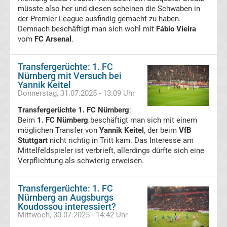
Präsidenten
müsste also her und diesen scheinen die Schwaben in
der Premier League ausfindig gemacht zu haben.
Demnach beschäftigt man sich wohl mit
Fábio Vieira
Alle
vom
FC Arsenal
.
Fußballer
Transfergerüchte: 1. FC
Nürnberg mit Versuch bei
des
Yannik Keitel
Donnerstag, 31.07.2025 - 13:09 Uhr
Jahres
Transfergerüchte 1. FC Nürnberg
:
Beim
1. FC Nürnberg
beschäftigt man sich mit einem
in
möglichen Transfer von
Yannik Keitel
, der beim
VfB
Stuttgart
nicht richtig in Tritt kam. Das Interesse am
Mittelfeldspieler ist verbrieft, allerdings dürfte sich eine
Deutschland
Verpflichtung als schwierig erweisen.
Alle
Transfergerüchte: 1. FC
Nürnberg an Augsburgs
Fritz-
Koudossou interessiert?
Mittwoch, 30.07.2025 - 14:42 Uhr