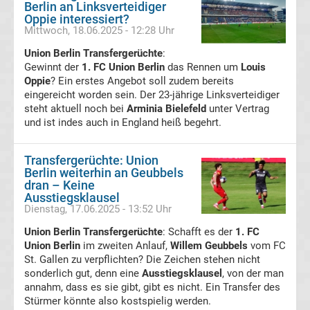
Berlin an Linksverteidiger
Oppie interessiert?
Transfergerüchte
Mittwoch, 18.06.2025 - 12:28 Uhr
Union Berlin Transfergerüchte
Deutschland
:
Gewinnt der
1. FC Union Berlin
das Rennen um
Louis
Oppie
? Ein erstes Angebot soll zudem bereits
Transfergerüchte
eingereicht worden sein. Der 23-jährige Linksverteidiger
steht aktuell noch bei
Arminia Bielefeld
unter Vertrag
und ist indes auch in England heiß begehrt.
England
Transfergerüchte
Transfergerüchte: Union
Berlin weiterhin an Geubbels
dran – Keine
Italien
Ausstiegsklausel
Dienstag, 17.06.2025 - 13:52 Uhr
Transfergerüchte
Union Berlin Transfergerüchte
: Schafft es der
1. FC
Union Berlin
im zweiten Anlauf,
Willem Geubbels
vom FC
St. Gallen zu verpflichten? Die Zeichen stehen nicht
Spanien
sonderlich gut, denn eine
Ausstiegsklausel
, von der man
annahm, dass es sie gibt, gibt es nicht. Ein Transfer des
Top-
Aktuell
Stürmer könnte also kostspielig werden.