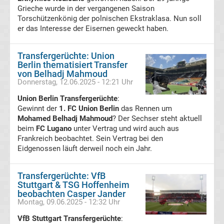
Grieche wurde in der vergangenen Saison
Ergebnisse
Torschützenkönig der polnischen Ekstraklasa. Nun soll
er das Interesse der Eisernen geweckt haben.
3.
Transfergerüchte: Union
Berlin thematisiert Transfer
Liga
von Belhadj Mahmoud
Donnerstag, 12.06.2025 - 12:21 Uhr
Tabelle
Union Berlin Transfergerüchte
:
Gewinnt der
1. FC Union Berlin
das Rennen um
DFB-
Mohamed Belhadj Mahmoud
? Der Sechser steht aktuell
beim
FC Lugano
unter Vertrag und wird auch aus
Frankreich beobachtet. Sein Vertrag bei den
Pokal
Eidgenossen läuft derweil noch ein Jahr.
Ergebnisse
Transfergerüchte: VfB
Stuttgart & TSG Hoffenheim
Champions
beobachten Casper Jander
Montag, 09.06.2025 - 12:32 Uhr
League
VfB Stuttgart Transfergerüchte
: