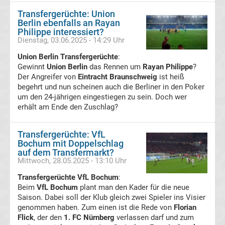
Rennkalender
Transfergerüchte: Union
Berlin ebenfalls an Rayan
Philippe interessiert?
Transfergerüchte
Dienstag, 03.06.2025 - 14:29 Uhr
Union Berlin Transfergerüchte
:
WWE
Gewinnt
Union Berlin
das Rennen um
Rayan Philippe
?
Der Angreifer von
Eintracht Braunschweig
ist heiß
News
begehrt und nun scheinen auch die Berliner in den Poker
um den 24-jährigen eingestiegen zu sein. Doch wer
erhält am Ende den Zuschlag?
Boxen
Transfergerüchte: VfL
News
Bochum mit Doppelschlag
auf dem Transfermarkt?
Mittwoch, 28.05.2025 - 13:10 Uhr
DAZN
Transfergerüchte VfL Bochum
:
Programm
Beim
VfL Bochum
plant man den Kader für die neue
Saison. Dabei soll der Klub gleich zwei Spieler ins Visier
genommen haben. Zum einen ist die Rede von
Florian
&
Flick
, der den
1. FC Nürnberg
verlassen darf und zum