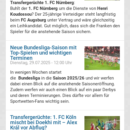
Walter-
Transfergerüchte 1. FC Nürnberg
:
Buhlt der
1. FC Nürnberg
um die Dienste von
Henri
Koudossou
Medaillen-
? Der 25-jährige Verteidiger steht langfristig
beim
FC Augsburg
unter Vertrag und wäre gleichzeitig
ein Leihkandidat. Gut möglich, dass sich die Franken den
Gewinner
Spieler für die anstehende Saison sichern.
Alle
Neue Bundesliga-Saison mit
Top-Spielen und wichtigen
Herbstmeister
Terminen
Dienstag, 29.07.2025 - 12:00 Uhr
Bundesliga
In wenigen Wochen startet
die
Bundesliga
in die
Saison 2025/26
und wir werfen
dabei einen Blick auf die anstehende Saisoneröffnung.
Alle
Zudem werfen wir auch einen Blick auf ein paar Derbys
und deren Terminierungen. Dies dürfte vor allem für
Trainer
Sportwetten-Fans wichtig sein.
des
Transfergerüchte: 1. FC Köln
mischt bei Doekhi mit – Alex
Král vor Abflug?
Jahres