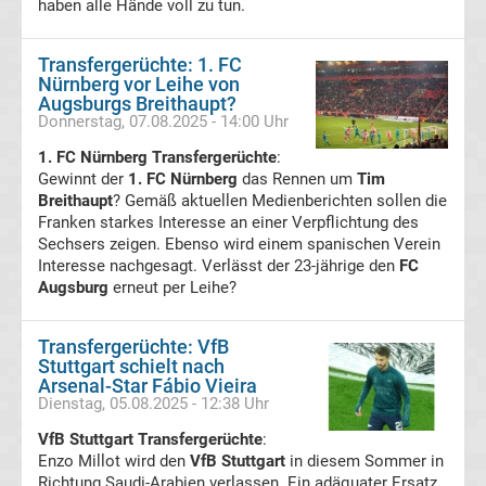
haben alle Hände voll zu tun.
Fußballklubs
Transfergerüchte: 1. FC
Bundesliga
Nürnberg vor Leihe von
Augsburgs Breithaupt?
Donnerstag, 07.08.2025 - 14:00 Uhr
Alle
1. FC Nürnberg Transfergerüchte
:
Gewinnt der
Bundesliga
1. FC Nürnberg
das Rennen um
Tim
Breithaupt
? Gemäß aktuellen Medienberichten sollen die
Franken starkes Interesse an einer Verpflichtung des
Relegationsspiele
Sechsers zeigen. Ebenso wird einem spanischen Verein
Interesse nachgesagt. Verlässt der 23-jährige den
FC
&
Augsburg
erneut per Leihe?
Ergebnisse
Transfergerüchte: VfB
Stuttgart schielt nach
Arsenal-Star Fábio Vieira
Alle
Dienstag, 05.08.2025 - 12:38 Uhr
VfB Stuttgart Transfergerüchte
:
DFB-
Enzo Millot wird den
VfB Stuttgart
in diesem Sommer in
Richtung Saudi-Arabien verlassen. Ein adäquater Ersatz