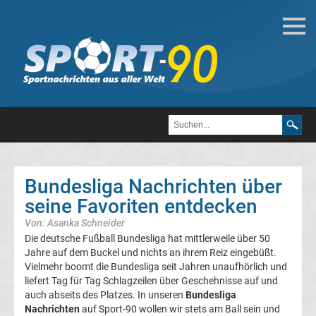
Fußball
Bundesliga
2.
Liga
Bundesliga Nachrichten über
3.
seine Favoriten entdecken
Von: Asanka Schneider
Liga
Die deutsche Fußball Bundesliga hat mittlerweile über 50
Jahre auf dem Buckel und nichts an ihrem Reiz eingebüßt.
DFB-
Vielmehr boomt die Bundesliga seit Jahren unaufhörlich und
liefert Tag für Tag Schlagzeilen über Geschehnisse auf und
auch abseits des Platzes. In unseren
Bundesliga
Pokal
Nachrichten
auf Sport-90 wollen wir stets am Ball sein und