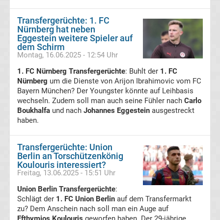
Bundesliga
Transfergerüchte: 1. FC
Nürnberg hat neben
Eggestein weitere Spieler auf
Tabelle
dem Schirm
Montag, 16.06.2025 - 12:54 Uhr
Bundesliga
1. FC Nürnberg Transfergerüchte
: Buhlt der
1. FC
Nürnberg
um die Dienste von Arijon Ibrahimovic vom FC
Ergebnisse
Bayern München? Der Youngster könnte auf Leihbasis
wechseln. Zudem soll man auch seine Fühler nach
Carlo
Boukhalfa
und nach
Johannes Eggestein
ausgestreckt
2.
haben.
Liga
Transfergerüchte: Union
Berlin an Torschützenkönig
Ergebnisse
Koulouris interessiert?
Freitag, 13.06.2025 - 15:51 Uhr
3.
Union Berlin Transfergerüchte
:
Schlägt der
1. FC Union Berlin
auf dem Transfermarkt
zu? Dem Anschein nach soll man ein Auge auf
Liga
Efthymios Koulouris
geworfen haben. Der 29-jährige