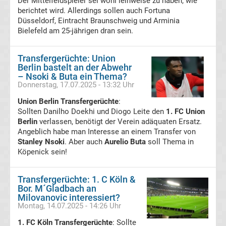
Der Mittelfeldspieler sei wohl leihweise zu haben, wie
berichtet wird. Allerdings sollen auch Fortuna
Bundesliga
Düsseldorf, Eintracht Braunschweig und Arminia
Bielefeld am 25-jährigen dran sein.
Torjäger
Transfergerüchte: Union
Berlin bastelt an der Abwehr
Bundesliga
– Nsoki & Buta ein Thema?
Donnerstag, 17.07.2025 - 13:32 Uhr
Meistertrainer
Union Berlin Transfergerüchte
:
Sollten Danilho Doekhi und Diogo Leite den
1. FC Union
Liste
Berlin
verlassen, benötigt der Verein adäquaten Ersatz.
Angeblich habe man Interesse an einem Transfer von
Stanley Nsoki
. Aber auch
Aurelio Buta
soll Thema in
DDR
Köpenick sein!
Oberliga-
Transfergerüchte: 1. C Köln &
Bor. M´Gladbach an
Meister
Milovanovic interessiert?
Montag, 14.07.2025 - 14:26 Uhr
Liste
1. FC Köln Transfergerüchte
: Sollte