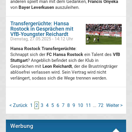
anderen spielt man mit dem Gedanken,
Francis Onyeka
Infos
von
Bayer Leverkusen
auszuleihen.
Telekom
Transfergerüchte: Hansa
Rostock in Gesprächen mit
VfB-Youngster Reichardt
Eishockey
Dienstag, 27.05.2025 - 14:12 Uhr
Hansa Rostock Transfergerüchte
live
:
Schnappt sich der
FC Hansa Rostock
ein Talent des
VfB
Stuttgart
? Angeblich befindet sich der Klub in
im
Gesprächen mit
Leon Reichardt
, der die Brustringträger
ablösefrei verlassen wird. Sein Vertrag wird nicht
TV
verlängert, sodass sich die Wege trennen werden.
Tabellen
&
Ergebnisse
International:
< Zurück
1
2
3
4
5
6
7
8
9
10
11
72
Weiter >
...
La
Werbung
Liga