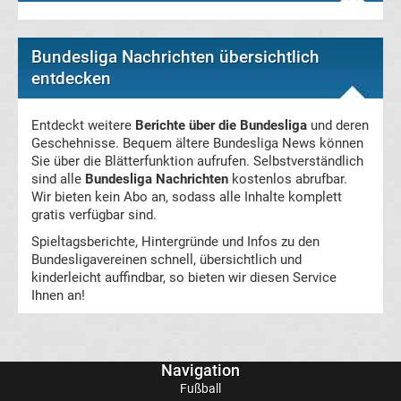
Ergebnisse
Bundesliga Nachrichten übersichtlich
entdecken
La
Entdeckt weitere
Berichte über die Bundesliga
und deren
Liga
Geschehnisse. Bequem ältere Bundesliga News können
Sie über die Blätterfunktion aufrufen. Selbstverständlich
Tabelle
sind alle
Bundesliga Nachrichten
kostenlos abrufbar.
Wir bieten kein Abo an, sodass alle Inhalte komplett
gratis verfügbar sind.
Premier
Spieltagsberichte, Hintergründe und Infos zu den
Bundesligavereinen schnell, übersichtlich und
League
kinderleicht auffindbar, so bieten wir diesen Service
Ihnen an!
Erg.
Premier
Navigation
Fußball
League