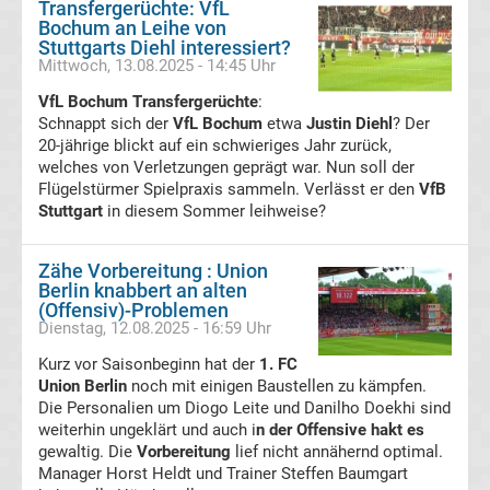
Transfergerüchte: VfL
Bochum an Leihe von
Transfergerüchte
Stuttgarts Diehl interessiert?
Mittwoch, 13.08.2025 - 14:45 Uhr
Transferticker
VfL Bochum Transfergerüchte
:
Schnappt sich der
VfL Bochum
etwa
Justin Diehl
? Der
20-jährige blickt auf ein schwieriges Jahr zurück,
-
welches von Verletzungen geprägt war. Nun soll der
Flügelstürmer Spielpraxis sammeln. Verlässt er den
VfB
Meldungen
Stuttgart
in diesem Sommer leihweise?
vom
Zähe Vorbereitung : Union
Berlin knabbert an alten
Transfermarkt
(Offensiv)-Problemen
Dienstag, 12.08.2025 - 16:59 Uhr
Trainerentlassungen
Kurz vor Saisonbeginn hat der
1. FC
Union Berlin
noch mit einigen Baustellen zu kämpfen.
Die Personalien um Diogo Leite und Danilho Doekhi sind
Bundesliga
weiterhin ungeklärt und auch i
n der Offensive hakt es
gewaltig. Die
Vorbereitung
lief nicht annähernd optimal.
Porträts
Manager Horst Heldt und Trainer Steffen Baumgart