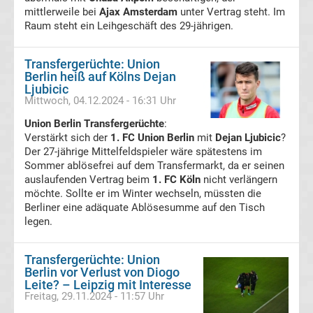
mittlerweile bei
Ajax Amsterdam
unter Vertrag steht. Im
Transfergerüchte
Raum steht ein Leihgeschäft des 29-jährigen.
Deutschland
Transfergerüchte: Union
Berlin heiß auf Kölns Dejan
Ljubicic
Transfergerüchte
Mittwoch, 04.12.2024 - 16:31 Uhr
Union Berlin Transfergerüchte
England
:
Verstärkt sich der
1. FC Union Berlin
mit
Dejan Ljubicic
?
Der 27-jährige Mittelfeldspieler wäre spätestens im
Transfergerüchte
Sommer ablösefrei auf dem Transfermarkt, da er seinen
auslaufenden Vertrag beim
1. FC Köln
nicht verlängern
möchte. Sollte er im Winter wechseln, müssten die
Italien
Berliner eine adäquate Ablösesumme auf den Tisch
legen.
Transfergerüchte
Transfergerüchte: Union
Spanien
Berlin vor Verlust von Diogo
Leite? – Leipzig mit Interesse
Top-
Freitag, 29.11.2024 - 11:57 Uhr
Aktuell