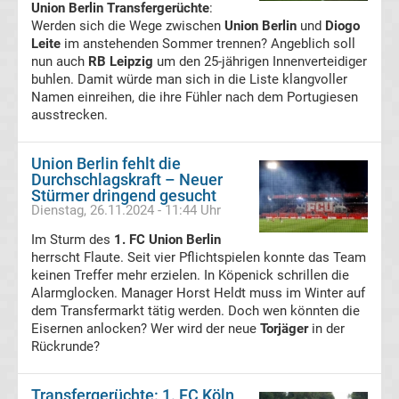
Union Berlin Transfergerüchte
:
Werden sich die Wege zwischen
Union Berlin
und
Diogo
Bundesliga
Leite
im anstehenden Sommer trennen? Angeblich soll
nun auch
RB Leipzig
um den 25-jährigen Innenverteidiger
Tabelle
buhlen. Damit würde man sich in die Liste klangvoller
Namen einreihen, die ihre Fühler nach dem Portugiesen
ausstrecken.
Bundesliga
Ergebnisse
Union Berlin fehlt die
Durchschlagskraft – Neuer
Stürmer dringend gesucht
2.
Dienstag, 26.11.2024 - 11:44 Uhr
Im Sturm des
1. FC Union Berlin
Liga
herrscht Flaute. Seit vier Pflichtspielen konnte das Team
keinen Treffer mehr erzielen. In Köpenick schrillen die
Alarmglocken. Manager Horst Heldt muss im Winter auf
Ergebnisse
dem Transfermarkt tätig werden. Doch wen könnten die
Eisernen anlocken? Wer wird der neue
Torjäger
in der
3.
Rückrunde?
Liga
Transfergerüchte: 1. FC Köln