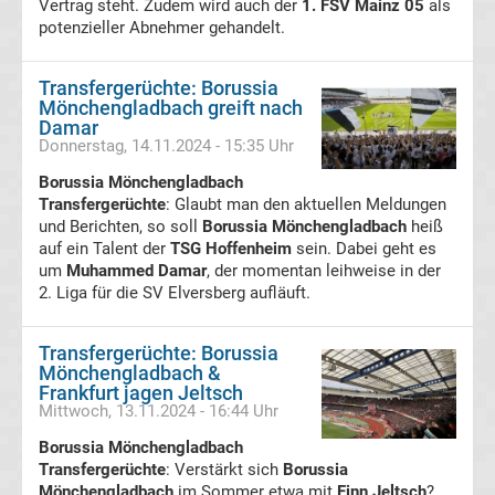
Vertrag steht. Zudem wird auch der
1. FSV Mainz 05
als
Ergebnisse
potenzieller Abnehmer gehandelt.
Conference
Transfergerüchte: Borussia
Mönchengladbach greift nach
Damar
League
Donnerstag, 14.11.2024 - 15:35 Uhr
Borussia Mönchengladbach
Erg.
Transfergerüchte
: Glaubt man den aktuellen Meldungen
und Berichten, so soll
Borussia Mönchengladbach
heiß
Conference
auf ein Talent der
TSG Hoffenheim
sein. Dabei geht es
um
Muhammed Damar
, der momentan leihweise in der
2. Liga für die SV Elversberg aufläuft.
League
Tabelle
Transfergerüchte: Borussia
Mönchengladbach &
Frankfurt jagen Jeltsch
Formel
Mittwoch, 13.11.2024 - 16:44 Uhr
Borussia Mönchengladbach
1
Transfergerüchte
: Verstärkt sich
Borussia
Mönchengladbach
im Sommer etwa mit
Finn Jeltsch
?