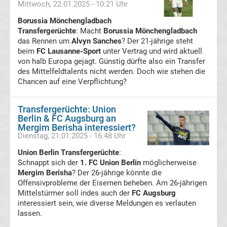
Mittwoch, 22.01.2025 - 10:21 Uhr
UEFA
Borussia Mönchengladbach
Transfergerüchte
: Macht
Borussia Mönchengladbach
Youth
das Rennen um
Alvyn Sanches
? Der 21-jährige steht
beim
FC Lausanne-Sport
unter Vertrag und wird aktuell
von halb Europa gejagt. Günstig dürfte also ein Transfer
League
des Mittelfeldtalents nicht werden. Doch wie stehen die
Chancen auf eine Verpflichtung?
Fußball
Transfergerüchte: Union
WM
Berlin & FC Augsburg an
Mergim Berisha interessiert?
Dienstag, 21.01.2025 - 16:48 Uhr
Fußball
Union Berlin Transfergerüchte
:
Schnappt sich der
1. FC Union Berlin
möglicherweise
EM
Mergim Berisha
? Der 26-jährige könnte die
Offensivprobleme der Eisernen beheben. Am 26-jährigen
Frauenfußball
Mittelstürmer soll indes auch der
FC Augsburg
interessiert sein, wie diverse Meldungen es verlauten
lassen.
Amateurfußball