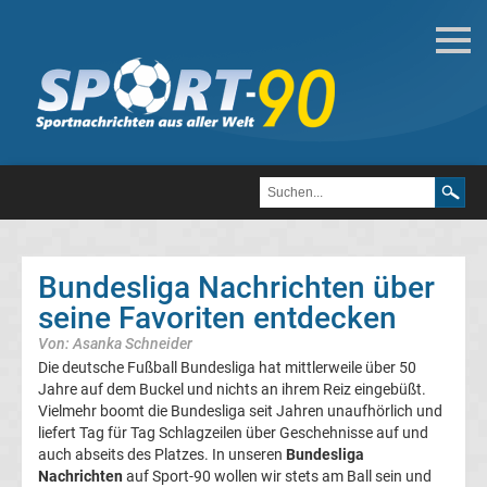
Fußball
Bundesliga
2.
Liga
Bundesliga Nachrichten über
3.
seine Favoriten entdecken
Von: Asanka Schneider
Liga
Die deutsche Fußball Bundesliga hat mittlerweile über 50
Jahre auf dem Buckel und nichts an ihrem Reiz eingebüßt.
DFB-
Vielmehr boomt die Bundesliga seit Jahren unaufhörlich und
liefert Tag für Tag Schlagzeilen über Geschehnisse auf und
auch abseits des Platzes. In unseren
Bundesliga
Pokal
Nachrichten
auf Sport-90 wollen wir stets am Ball sein und