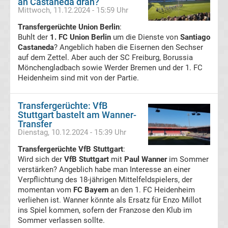
an Castaneda dran?
Mittwoch, 11.12.2024 - 15:59 Uhr
DDR
Transfergerüchte Union Berlin
:
Buhlt der
1. FC Union Berlin
um die Dienste von
Santiago
Oberliga
Castaneda
? Angeblich haben die Eisernen den Sechser
auf dem Zettel. Aber auch der SC Freiburg, Borussia
Torschützenkönige
Mönchengladbach sowie Werder Bremen und der 1. FC
Heidenheim sind mit von der Partie.
Deutsche
Transfergerüchte: VfB
Stuttgart bastelt am Wanner-
Fußballkommentatoren
Transfer
Dienstag, 10.12.2024 - 15:39 Uhr
DFB-
Transfergerüchte VfB Stuttgart
:
Wird sich der
VfB Stuttgart
mit
Paul Wanner
im Sommer
Hallenmasters
verstärken? Angeblich habe man Interesse an einer
Verpflichtung des 18-jährigen Mittelfeldspielers, der
momentan vom
FC Bayern
an den 1. FC Heidenheim
Sieger
verliehen ist. Wanner könnte als Ersatz für Enzo Millot
ins Spiel kommen, sofern der Franzose den Klub im
Schiedsrichter
Sommer verlassen sollte.