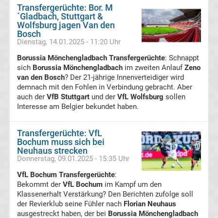
Transfergerüchte: Bor. M
´Gladbach, Stuttgart &
Bundesliga
Wolfsburg jagen Van den
Bosch
Dienstag, 14.01.2025 - 11:20 Uhr
Absteiger
Borussia Mönchengladbach Transfergerüchte
: Schnappt
sich
Borussia Mönchengladbach
im zweiten Anlauf
Zeno
Liste
van den Bosch
? Der 21-jährige Innenverteidiger wird
demnach mit den Fohlen in Verbindung gebracht. Aber
Bundesliga
auch der
VfB Stuttgart
und der
VfL Wolfsburg
sollen
Interesse am Belgier bekundet haben.
Aufsteiger
Transfergerüchte: VfL
Liste
Bochum muss sich bei
Neuhaus strecken
Donnerstag, 09.01.2025 - 15:35 Uhr
Bundesliga
VfL Bochum Transfergerüchte
:
Bekommt der
VfL Bochum
im Kampf um den
App
Klassenerhalt Verstärkung? Den Berichten zufolge soll
der Revierklub seine Fühler nach
Florian Neuhaus
kostenlos
ausgestreckt haben, der bei
Borussia Mönchengladbach