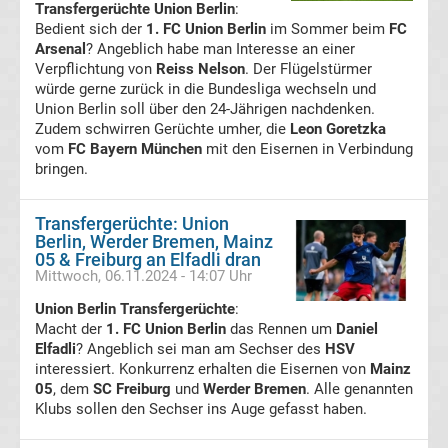
Transfergerüchte Union Berlin
:
Infos
Bedient sich der
1. FC Union Berlin
im Sommer beim
FC
Arsenal
? Angeblich habe man Interesse an einer
Verpflichtung von
Telekom
Reiss Nelson
. Der Flügelstürmer
würde gerne zurück in die Bundesliga wechseln und
Union Berlin soll über den 24-Jährigen nachdenken.
Eishockey
Zudem schwirren Gerüchte umher, die
Leon Goretzka
vom
FC Bayern München
mit den Eisernen in Verbindung
live
bringen.
im
Transfergerüchte: Union
Berlin, Werder Bremen, Mainz
05 & Freiburg an Elfadli dran
TV
Mittwoch, 06.11.2024 - 14:07 Uhr
Tabellen
Union Berlin Transfergerüchte
:
&
Macht der
1. FC Union Berlin
das Rennen um
Daniel
Ergebnisse
Elfadli
? Angeblich sei man am Sechser des
HSV
International:
interessiert. Konkurrenz erhalten die Eisernen von
Mainz
05
, dem
SC Freiburg
und
Werder Bremen
. Alle genannten
La
Klubs sollen den Sechser ins Auge gefasst haben.
Liga