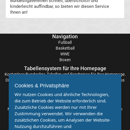
Bundesligavereinen schnell, übersichtlich und
kinderleicht auffindbar, so bieten wir diesen Service
Tabelle
Ihnen an!
Frauen
Navigation
Bundesliga
Fußball
Basketball
WWE
Erg.
Boxen
Tabellensystem für Ihre Homepage
Frauen
Kostenlose
Bundesliga-Tabellen
und Ergebnisse für Ihre Homepage.
Die Aktualisierung der Ergebnisse erfolgt alle paar Minuten, sodass
Bundesliga
Cookies & Privatsphäre
Sie stets auf dem Laufenden sind. Einfache und schnelle
Einbindung.
Wir nutzen Cookies und ähnliche Technologien,
Tabelle
die zum Betrieb der Website erforderlich sind.
Partnervereine
Zusätzliche Cookies werden nur mit Ihrer
Möchten Sie, dass auch Ihr Verein mehr Beachtung findet? Dann
Ligue
Zustimmung verwendet. Wir verwenden die
sind Sie bei uns genau richtig. Wir suchen Ihren Verein für eine
zusätzlichen Cookies, um Analysen der Website-
kostenlose Kooperation. Veröffentlichen Sie Ihre Spielberichte,
Nutzung durchzuführen und
1
Sportnachrichten und Aufrufe bei uns!