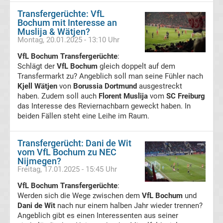
Transfergerüchte: VfL
Transfergerüchte
Bochum mit Interesse an
Muslija & Wätjen?
Montag, 20.01.2025 - 13:10 Uhr
Transferticker
VfL Bochum Transfergerüchte
:
Schlägt der
-
VfL Bochum
gleich doppelt auf dem
Transfermarkt zu? Angeblich soll man seine Fühler nach
Kjell Wätjen
von
Borussia Dortmund
ausgestreckt
Meldungen
haben. Zudem soll auch
Florent Muslija
vom
SC Freiburg
das Interesse des Reviernachbarn geweckt haben. In
vom
beiden Fällen steht eine Leihe im Raum.
Transfermarkt
Transfergerücht: Dani de Wit
vom VfL Bochum zu NEC
Nijmegen?
Trainerentlassungen
Freitag, 17.01.2025 - 15:45 Uhr
VfL Bochum Transfergerüchte
:
Bundesliga
Werden sich die Wege zwischen dem
VfL Bochum
und
Dani de Wit
nach nur einem halben Jahr wieder trennen?
Porträts
Angeblich gibt es einen Interessenten aus seiner