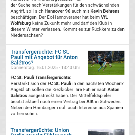
Präsidenten
der Suche nach Verstärkungen für den schwächelnden
Angriff, soll sich
Hannover 96
auch mit
Kevin Behrens
beschäftigen. Der Ex-Hannoveraner hat beim
VfL
Alle
Wolfsburg
keine Zukunft mehr und darf den Klub in
diesem Winter verlassen. Kommt es zur Rückkehr zu den
Fußballer
Niedersachsen?
des
Transfergerüchte: FC St.
Pauli mit Angebot für Anton
Jahres
Salétros?
Donnerstag, 16.01.2025 - 13:40 Uhr
in
FC St. Pauli Transfergerüchte
:
Verstärkt sich der
FC St. Pauli
in den nächsten Wochen?
Angeblich sollen die Kiezkicker ihre Fühler nach
Anton
Deutschland
Salétros
ausgestreckt haben. Der Mittelfeldspieler
besitzt aktuell noch einen Vertrag bei
AIK
in Schweden.
Alle
Neben den Hamburgern soll auch Interesse aus Spanien
vorherrschen.
Fritz-
Transfergerüchte: Union