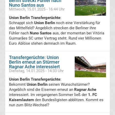
Berlin streckt Fühler nach
Walter-
Nuno Santos aus
Mittwoch, 15.01.2025 - 16:44 Uhr
Medaillen-
Union Berlin Transfergerüchte
:
Schnappt sich
Union Berlin
noch eine Verstärkung für
Gewinner
das Mittelfeld? Angeblich strecken die Berliner ihre
Fühler nach
Nuno Santos
aus, der momentan bei Vitória
Guimarães SC unter Vertrag steht. Rund vier Millionen
Alle
Euro Ablöse stehen demnach im Raum.
Herbstmeister
Transfergerüchte: Union
Berlin erneut an Stürmer
Bundesliga
Ragnar Ache interessiert
Dienstag, 14.01.2025 - 14:33 Uhr
Alle
Union Berlin Transfergerüchte
:
Bekommt
Union Berlin
seinen Wunschstürmer?
Trainer
Angeblich sind die Eisernen erneut an
Ragnar Ache
interessiert. Im vergangenen Sommer ließ der
1. FC
Kaiserslautern
den Bundesligisten abblitzen. Kommt es
des
nun zum Blitz-Wechsel?
Jahres