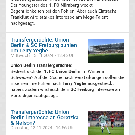
Der Youngster des
Rennkalender
1. FC Nürnberg
weckt
Begehrlichkeiten bei den Fohlen. Aber auch
Eintracht
Frankfurt
wird starkes Interesse am Mega-Talent
Transfergerüchte
nachgesagt.
WWE
Transfergerüchte: Union
Berlin & SC Freiburg buhlen
um Terry Yegbe
News
Mittwoch, 13.11.2024 - 13:46 Uhr
Union Berlin Transfergerüchte
:
Boxen
Bedient sich der
1. FC Union Berlin
im Winter in
Schweden? Auf der Suche nach Verstärkungen sollen die
News
Eisernen ihre Fühler nach
Terry Yegbe
ausgestreckt
haben. Zudem wird auch dem
SC Freiburg
Interesse am
Verteidiger nachgesagt.
DAZN
Programm
Transfergerüchte: Union
Berlin Interesse an Goretzka
& Nelson?
&
Dienstag, 12.11.2024 - 14:56 Uhr