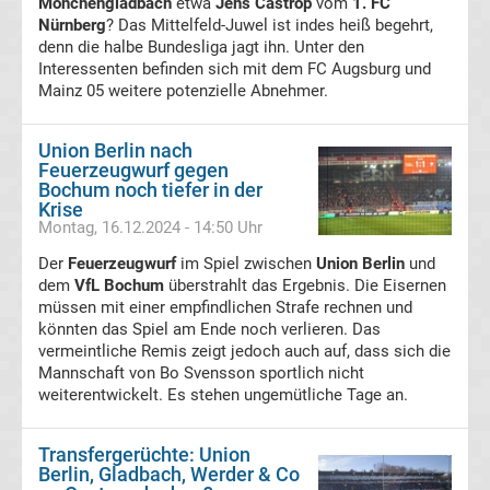
Mönchengladbach
etwa
Jens Castrop
vom
1. FC
Nürnberg
? Das Mittelfeld-Juwel ist indes heiß begehrt,
Bundesliga
denn die halbe Bundesliga jagt ihn. Unter den
Interessenten befinden sich mit dem FC Augsburg und
Mainz 05 weitere potenzielle Abnehmer.
Torjäger
Union Berlin nach
Bundesliga
Feuerzeugwurf gegen
Bochum noch tiefer in der
Meistertrainer
Krise
Montag, 16.12.2024 - 14:50 Uhr
Liste
Der
Feuerzeugwurf
im Spiel zwischen
Union Berlin
und
dem
VfL Bochum
überstrahlt das Ergebnis. Die Eisernen
müssen mit einer empfindlichen Strafe rechnen und
DDR
könnten das Spiel am Ende noch verlieren. Das
vermeintliche Remis zeigt jedoch auch auf, dass sich die
Oberliga-
Mannschaft von Bo Svensson sportlich nicht
weiterentwickelt. Es stehen ungemütliche Tage an.
Meister
Transfergerüchte: Union
Liste
Berlin, Gladbach, Werder & Co