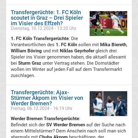
des
Transfergerüchte: 1. FC Köln
scoutet in Graz – Drei Spieler
im Visier des Effzeh?
Jahres
Dienstag, 10.12.2024 - 13:20 Uhr
1. FC Köln Transfergerüchte
: Die
Stadion
Verantwortlichen des
1. FC Köln
sollen mit
Mika Biereth
,
William Böving
und mit
Niklas Geyrhofer
gleich drei
Liste
Spieler ins Visier genommen haben, die aktuell allesamt
bei
Sturm Graz
unter Vertrag stehen. Die Domstädter
wollen im Winter auf jeden Fall auf dem Transfermarkt
Deutschland
zuschlagen.
Transfermarkt
Transfergerüchte: Ajax-
Stürmer Akpom im Visier von
Bundesliga
Werder Bremen?
Freitag, 06.12.2024 - 16:19 Uhr
Gerüchte
Werder Bremen Transfergerüchte
:
Befindet sich der
SV Werder Bremen
auf der Suche nach
Transfergerüchte
einem Mittelstürmer? Dem Anschein nach soll man sich
international
abermals mit
Chuba Akpom
beschäftigen, der