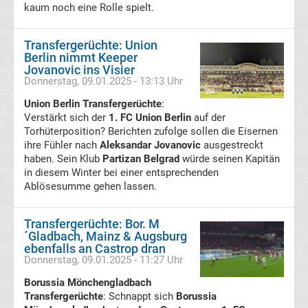
kaum noch eine Rolle spielt.
Bundesliga
Transfergerüchte: Union
Berlin nimmt Keeper
Live
Jovanovic ins Visier
Donnerstag, 09.01.2025 - 13:13 Uhr
Stream
Union Berlin Transfergerüchte
:
Verstärkt sich der
1. FC Union Berlin
auf der
Bundesliga
Torhüterposition? Berichten zufolge sollen die Eisernen
ihre Fühler nach
Aleksandar Jovanovic
ausgestreckt
haben. Sein Klub
Partizan Belgrad
würde seinen Kapitän
Meister
in diesem Winter bei einer entsprechenden
Ablösesumme gehen lassen.
Liste
Transfergerüchte: Bor. M
Bundesliga
´Gladbach, Mainz & Augsburg
ebenfalls an Castrop dran
Donnerstag, 09.01.2025 - 11:27 Uhr
Radio
Borussia Mönchengladbach
Transfergerüchte
: Schnappt sich
Borussia
Live