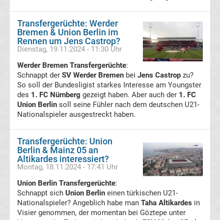
Tabelle
Transfergerüchte: Werder
Bremen & Union Berlin im
Champions
Rennen um Jens Castrop?
Dienstag, 19.11.2024 - 11:30 Uhr
League
Werder Bremen Transfergerüchte
:
Schnappt der
SV Werder Bremen
bei
Jens Castrop
zu?
So soll der Bundesligist starkes Interesse am Youngster
Ergebnisse
des
1. FC Nürnberg
gezeigt haben. Aber auch der
1. FC
Union Berlin
soll seine Fühler nach dem deutschen U21-
Europa
Nationalspieler ausgestreckt haben.
League
Transfergerüchte: Union
Berlin & Mainz 05 an
Tabelle
Altikardes interessiert?
Montag, 18.11.2024 - 17:41 Uhr
Union Berlin Transfergerüchte
Europa
:
Schnappt sich
Union Berlin
einen türkischen U21-
Nationalspieler? Angeblich habe man
Taha Altikardes
in
League
Visier genommen, der momentan bei Göztepe unter