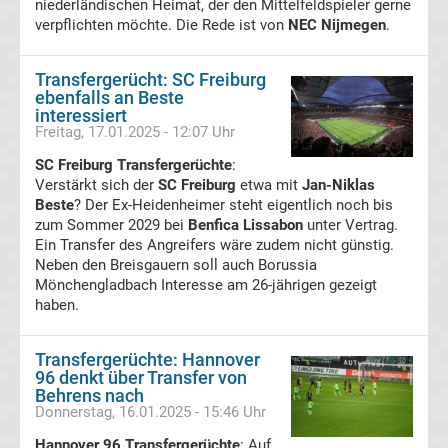
niederländischen Heimat, der den Mittelfeldspieler gerne
verpflichten möchte. Die Rede ist von
NEC Nijmegen
.
Fußballklubs
Bundesliga
Transfergerücht: SC Freiburg
ebenfalls an Beste
interessiert
Alle
Freitag, 17.01.2025 - 12:07 Uhr
SC Freiburg Transfergerüchte
Bundesliga
:
Verstärkt sich der
SC Freiburg
etwa mit
Jan-Niklas
Beste
? Der Ex-Heidenheimer steht eigentlich noch bis
Relegationsspiele
zum Sommer 2029 bei
Benfica Lissabon
unter Vertrag.
Ein Transfer des Angreifers wäre zudem nicht günstig.
&
Neben den Breisgauern soll auch Borussia
Mönchengladbach Interesse am 26-jährigen gezeigt
haben.
Ergebnisse
Transfergerüchte: Hannover
Alle
96 denkt über Transfer von
Behrens nach
DFB-
Donnerstag, 16.01.2025 - 15:46 Uhr
Hannover 96 Transfergerüchte
: Auf