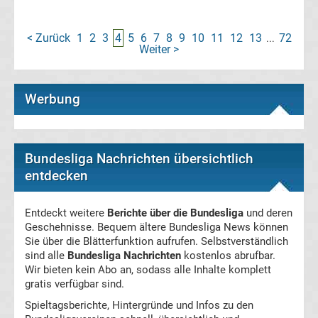
Ergebnisse
< Zurück
1
2
3
4
5
6
7
8
9
10
11
12
13
72
...
Weiter >
La
Werbung
Liga
Tabelle
Bundesliga Nachrichten übersichtlich
entdecken
Premier
League
Entdeckt weitere
Berichte über die Bundesliga
und deren
Geschehnisse. Bequem ältere Bundesliga News können
Sie über die Blätterfunktion aufrufen. Selbstverständlich
Erg.
sind alle
Bundesliga Nachrichten
kostenlos abrufbar.
Wir bieten kein Abo an, sodass alle Inhalte komplett
Premier
gratis verfügbar sind.
Spieltagsberichte, Hintergründe und Infos zu den
League