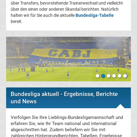
über Transfers, bevorstehende Trainerwechsel und vielleicht
Champions
über den einen oder anderen Skandal berichten. Natürlich
halten wir für Sie auch die aktuelle
Bundesliga-Tabelle
bereit.
League
Europa
League
Europa
Conference
Bundesliga aktuell - Ergebnisse, Berichte
League
und News
Premier
Verfolgen Sie Ihre Lieblings-Bundesligamannschaft und
erfahren Sie, wie Ihr Team national und international
abgeschnitten hat. Zudem beliefern wir Sie mit
League
zahlreichen Hintergrundberichten, Tabellen, Ergebnisse