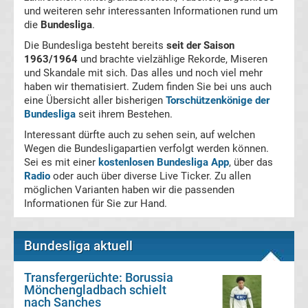
und weiteren sehr interessanten Informationen rund um
La
die
Bundesliga
.
Die Bundesliga besteht bereits
seit der Saison
Liga
1963/1964
und brachte vielzählige Rekorde, Miseren
und Skandale mit sich. Das alles und noch viel mehr
haben wir thematisiert. Zudem finden Sie bei uns auch
Serie
eine Übersicht aller bisherigen
Torschützenkönige der
Bundesliga
seit ihrem Bestehen.
A
Interessant dürfte auch zu sehen sein, auf welchen
Wegen die Bundesligapartien verfolgt werden können.
Türk.
Sei es mit einer
kostenlosen Bundesliga App
, über das
Radio
oder auch über diverse Live Ticker. Zu allen
möglichen Varianten haben wir die passenden
Süper
Informationen für Sie zur Hand.
Lig
Bundesliga aktuell
Internat.
Transfergerüchte: Borussia
Mönchengladbach schielt
Fußball
nach Sanches