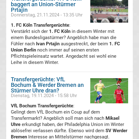
baggert an Union-Stürmer
Ergebnisse
Prtajin
Donnerstag, 21.11.2024 - 13:35 Uhr
1. FC Köln Transfergerüchte
3.
:
Verstärkt sich der
1. FC Köln
in diesem Winter mit
einem Bundesligastürmer? Angeblich habe man die
Liga
Fühler nach
Ivan Prtajin
ausgestreckt, der beim
1. FC
Union Berlin
noch immer auf seinen ersten
Tabelle
Pflichtspieleinsatz wartet. Angedacht sei wohl eine
Leihe in diesem Winter.
DFB-
Transfergerüchte: VfL
Bochum & Werder Bremen an
Pokal
Stürmer Uhre dran?
Dienstag, 19.11.2024 - 15:58 Uhr
Ergebnisse
VfL Bochum Transfergerüchte
:
Gelingt dem VfL Bochum ein Coup auf dem
Champions
Transfermarkt? Angeblich soll man sich nach
Mikael
Uhre
erkundigt haben, der Philadelphia Union im Winter
ablösefrei verlassen dürfte. Ebenso wird dem
SV Werder
League
Bremen
Interesse an Mittelstürmer nachgesagt.