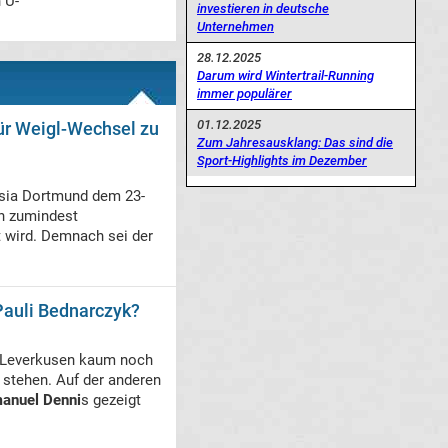
 U-
investieren in deutsche
Unternehmen
28.12.2025
Darum wird Wintertrail-Running
immer populärer
01.12.2025
für Weigl-Wechsel zu
Zum Jahresausklang: Das sind die
Sport-Highlights im Dezember
ssia Dortmund dem 23-
en zumindest
t wird. Demnach sei der
Pauli Bednarczyk?
ei Leverkusen kaum noch
stehen. Auf der anderen
anuel Denni
s gezeigt