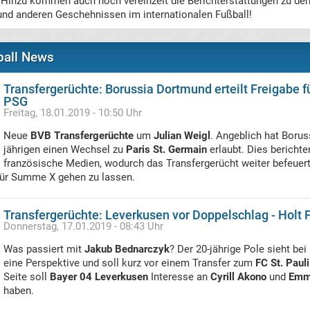
Hinzu kommen auch noch vereinzelt die Berichterstattungen zu den
nd anderen Geschehnissen im internationalen Fußball!
ball News
Transfergerüchte: Borussia Dortmund erteilt Freigabe 
PSG
Freitag, 18.01.2019 - 10:50 Uhr
Neue
BVB Transfergerüchte
um
Julian Weigl
. Angeblich hat Boru
jährigen einen Wechsel zu
Paris St. Germain
erlaubt. Dies bericht
französische Medien, wodurch das Transfergerücht weiter befeuer
 für Summe X gehen zu lassen.
Transfergerüchte: Leverkusen vor Doppelschlag - Holt 
Donnerstag, 17.01.2019 - 08:43 Uhr
Was passiert mit
Jakub Bednarczyk
? Der 20-jährige Pole sieht b
eine Perspektive und soll kurz vor einem Transfer zum
FC St. Pauli
Seite soll
Bayer 04 Leverkusen
Interesse an
Cyrill Akono
und
Emm
haben.