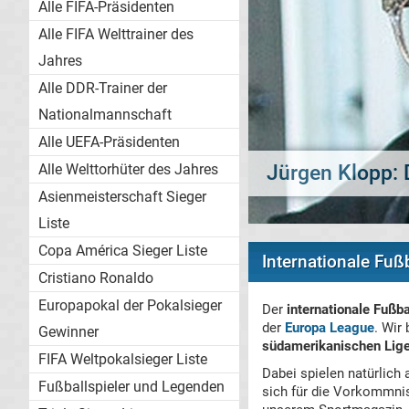
Alle FIFA-Präsidenten
Alle FIFA Welttrainer des
Jahres
Alle DDR-Trainer der
Nationalmannschaft
Alle UEFA-Präsidenten
Alle Welttorhüter des Jahres
Transfergerüch
Asienmeisterschaft Sieger
Liste
Copa América Sieger Liste
Internationale Fuß
Cristiano Ronaldo
Europapokal der Pokalsieger
Der
internationale Fußba
der
Europa League
. Wir
Gewinner
südamerikanischen Lig
FIFA Weltpokalsieger Liste
Dabei spielen natürlich
Fußballspieler und Legenden
sich für die Vorkommni