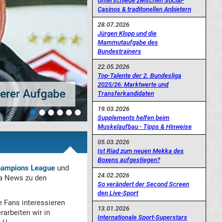
Unterschiede zwischen Social-
Casinos & traditonellen Anbietern
28.07.2026
Jürgen Klopp und die
Mammutaufgabe des
Bundestrainers
22.05.2026
Top-Talente der 2. Bundesliga
2025/26: Marktwerte und
gado dran?
Transferkandidaten
19.03.2026
Supplements helfen beim
Muskelaufbau - Tipps & Hinweise
05.03.2026
Ist Riad zum neuen Mekka des
Boxens aufgestiegen?
ampions League
und
24.02.2026
da News zu den
So verändert der Second Screen
den Live-Sport
e Fans interessieren
13.01.2026
arbeiten wir in
Internationale Sport-Superstars