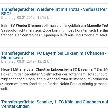
Transfergerüchte: Werder-Flirt mit Trotta - Verlässt Per
BSC?
Dienstag, 08.01.2019 - 15:15 Uhr
Beim
SV Werder Bremen
soll man sich angeblich um
Marcello Tro
Sassuolo nicht mehr zum Zuge kommt. Indes könnten sich
Herth
trennen. Der Vertrag des 31-jährigen läuft aus und Trondheim zeig
Transfergerüchte: FC Bayern bei Eriksen mit Chancen -
Memisevic
Dienstag, 08.01.2019 - 12:52 Uhr
Heuert Mittelfeldstar
Christian Eriksen
beim
FC Bayern
an? Den M
Poker um den begehrten Spielmacher der Tottenham Hotspur dur
zugeschrieben. Doch ist ein Wechsel zum deutschen Rekordmeister
ke
einen weiteren Kandidaten für das Naldo-Erbe ausfindig gemacht
delt.
Transfergerüchte: Schalke, 1. FC Köln und Gladbach au
Verstärkungen