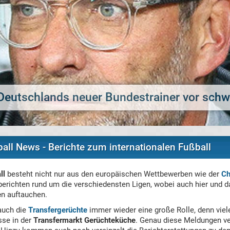
te: Bayer Leverkusen an Boca-Sechser Del
ball News - Berichte zum internationalen Fußball
ll
besteht nicht nur aus den europäischen Wettbewerben wie der
Ch
 berichten rund um die verschiedensten Ligen, wobei auch hier und 
e
n auftauchen.
 auch die
Transfergerüchte
immer wieder eine große Rolle, denn viel
sse in der
Transfermarkt Gerüchteküche
. Genau diese Meldungen ver