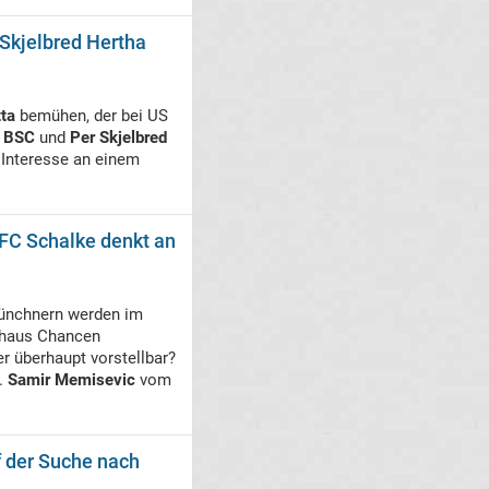
 Skjelbred Hertha
tta
bemühen, der bei US
a BSC
und
Per Skjelbred
t Interesse an einem
 FC Schalke denkt an
ünchnern werden im
chaus Chancen
 überhaupt vorstellbar?
.
Samir Memisevic
vom
f der Suche nach