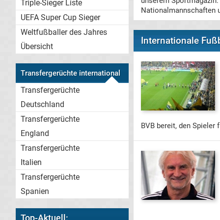
unserem Sportmagazin. 
Triple-Sieger Liste
Nationalmannschaften u
UEFA Super Cup Sieger
Weltfußballer des Jahres
Internationale Fuß
Übersicht
Transfergerüchte international
Transfergerüchte
Deutschland
Transfergerüchte
BVB bereit, den Spieler
England
Transfergerüchte
Italien
Transfergerüchte
Spanien
Top-Aktuell: