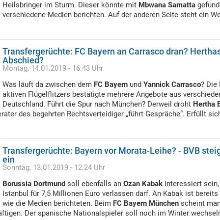
Heilsbringer im Sturm. Dieser könnte mit
Mbwana Samatta
gefund
verschiedene Medien berichten. Auf der anderen Seite steht ein 
Transfergerüchte: FC Bayern an Carrasco dran? Herthas
Abschied?
Montag, 14.01.2019 - 16:43 Uhr
Was läuft da zwischen dem
FC Bayern
und
Yannick Carrasco
? Die
aktiven Flügelflitzers bestätigte mehrere Angebote aus verschied
Deutschland. Führt die Spur nach München? Derweil droht
Hertha 
erater des begehrten Rechtsverteidiger „führt Gespräche“. Erfüllt sic
Transfergerüchte: Bayern vor Morata-Leihe? - BVB stei
ein
Sonntag, 13.01.2019 - 12:24 Uhr
Borussia Dortmund
soll ebenfalls an
Ozan Kabak
interessiert sein
Istanbul für 7,5 Millionen Euro verlassen darf. An Kabak ist bereits 
wie die Medien berichteten. Beim
FC Bayern München
scheint man
ftigen. Der spanische Nationalspieler soll noch im Winter wechsel