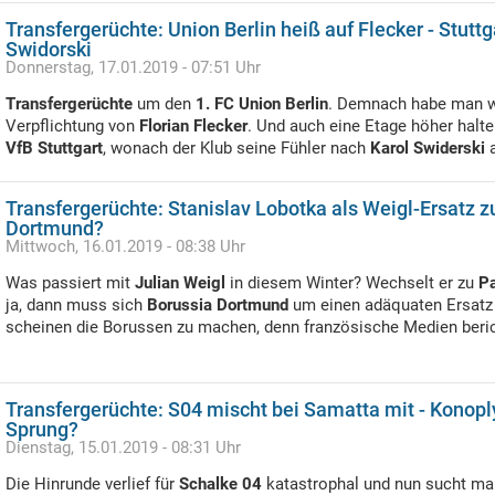
Transfergerüchte: Union Berlin heiß auf Flecker - Stutt
Swidorski
Donnerstag, 17.01.2019 - 07:51 Uhr
Transfergerüchte
um den
1. FC Union Berlin
. Demnach habe man wo
Verpflichtung von
Florian Flecker
. Und auch eine Etage höher halt
VfB Stuttgart
, wonach der Klub seine Fühler nach
Karol Swiderski
a
Transfergerüchte: Stanislav Lobotka als Weigl-Ersatz z
Dortmund?
Mittwoch, 16.01.2019 - 08:38 Uhr
Was passiert mit
Julian Weigl
in diesem Winter? Wechselt er zu
Pa
ja, dann muss sich
Borussia Dortmund
um einen adäquaten Ersatz
scheinen die Borussen zu machen, denn französische Medien beric
Transfergerüchte: S04 mischt bei Samatta mit - Konop
Sprung?
Dienstag, 15.01.2019 - 08:31 Uhr
Die Hinrunde verlief für
Schalke 04
katastrophal und nun sucht ma