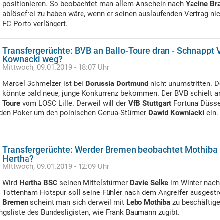
positionieren. So beobachtet man allem Anschein nach
Yacine Br
ablösefrei zu haben wäre, wenn er seinen auslaufenden Vertrag nic
FC Porto verlängert.
Transfergerüchte: BVB an Ballo-Toure dran - Schnappt V
Kownacki weg?
Mittwoch, 09.01.2019 - 18:07 Uhr
Marcel Schmelzer ist bei
Borussia Dortmund
nicht unumstritten. D
könnte bald neue, junge Konkurrenz bekommen. Der BVB schielt a
Toure
vom LOSC Lille. Derweil will der
VfB Stuttgart
Fortuna Düssel
n den Poker um den polnischen Genua-Stürmer
Dawid Kowniacki
ein.
Transfergerüchte: Werder Bremen beobachtet Mothiba 
Hertha?
Mittwoch, 09.01.2019 - 12:09 Uhr
Wird
Hertha BSC
seinen Mittelstürmer
Davie Selke
im Winter nach
Tottenham Hotspur soll seine Fühler nach dem Angreifer ausgestr
Bremen
scheint man sich derweil mit
Lebo Mothiba
zu beschäftige
ngsliste des Bundesligisten, wie Frank Baumann zugibt.