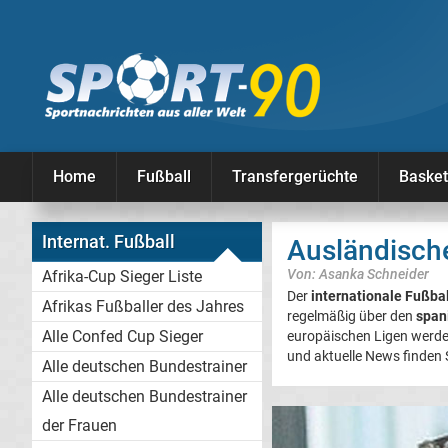
Home
Fußball
Transfergerüchte
Basket
Internat. Fußball
Ausländisch
Von: Asanka Schneider
Afrika-Cup Sieger Liste
Der
internationale Fußbal
Afrikas Fußballer des Jahres
regelmäßig über den
span
Alle Confed Cup Sieger
europäischen Ligen werden
und aktuelle News finden S
Alle deutschen Bundestrainer
Alle deutschen Bundestrainer
der Frauen