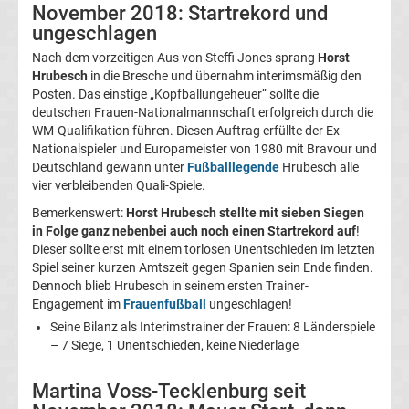
November 2018: Startrekord und
ungeschlagen
Tabelle
Nach dem vorzeitigen Aus von Steffi Jones sprang
Horst
Hrubesch
in die Bresche und übernahm interimsmäßig den
Champions
Posten. Das einstige „Kopfballungeheuer“ sollte die
deutschen Frauen-Nationalmannschaft erfolgreich durch die
League
WM-Qualifikation führen. Diesen Auftrag erfüllte der Ex-
Nationalspieler und Europameister von 1980 mit Bravour und
Deutschland gewann unter
Fußballlegende
Hrubesch alle
Ergebnisse
vier verbleibenden Quali-Spiele.
Bemerkenswert:
Horst Hrubesch stellte mit sieben Siegen
Europa
in Folge ganz nebenbei auch noch einen Startrekord auf
!
Dieser sollte erst mit einem torlosen Unentschieden im letzten
League
Spiel seiner kurzen Amtszeit gegen Spanien sein Ende finden.
Dennoch blieb Hrubesch in seinem ersten Trainer-
Tabelle
Engagement im
Frauenfußball
ungeschlagen!
Seine Bilanz als Interimstrainer der Frauen: 8 Länderspiele
– 7 Siege, 1 Unentschieden, keine Niederlage
Europa
Martina Voss-Tecklenburg seit
League