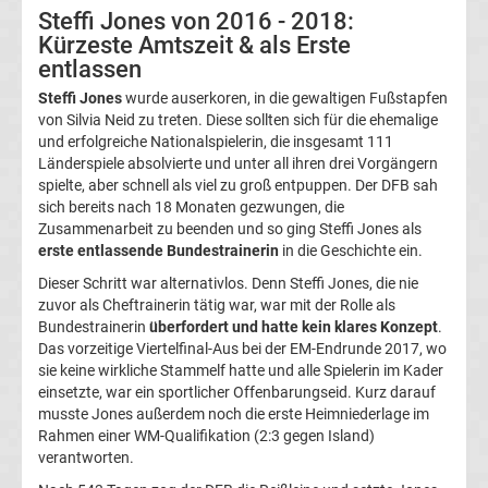
Steffi Jones von 2016 - 2018:
Kürzeste Amtszeit & als Erste
Bundesliga
entlassen
Steffi Jones
wurde auserkoren, in die gewaltigen Fußstapfen
Tabelle
von Silvia Neid zu treten. Diese sollten sich für die ehemalige
und erfolgreiche Nationalspielerin, die insgesamt 111
Bundesliga
Länderspiele absolvierte und unter all ihren drei Vorgängern
spielte, aber schnell als viel zu groß entpuppen. Der DFB sah
sich bereits nach 18 Monaten gezwungen, die
Ergebnisse
Zusammenarbeit zu beenden und so ging Steffi Jones als
erste entlassende Bundestrainerin
in die Geschichte ein.
2.
Dieser Schritt war alternativlos. Denn Steffi Jones, die nie
zuvor als Cheftrainerin tätig war, war mit der Rolle als
Liga
Bundestrainerin
überfordert und hatte kein klares Konzept
.
Das vorzeitige Viertelfinal-Aus bei der EM-Endrunde 2017, wo
Ergebnisse
sie keine wirkliche Stammelf hatte und alle Spielerin im Kader
einsetzte, war ein sportlicher Offenbarungseid. Kurz darauf
musste Jones außerdem noch die erste Heimniederlage im
3.
Rahmen einer WM-Qualifikation (2:3 gegen Island)
verantworten.
Liga