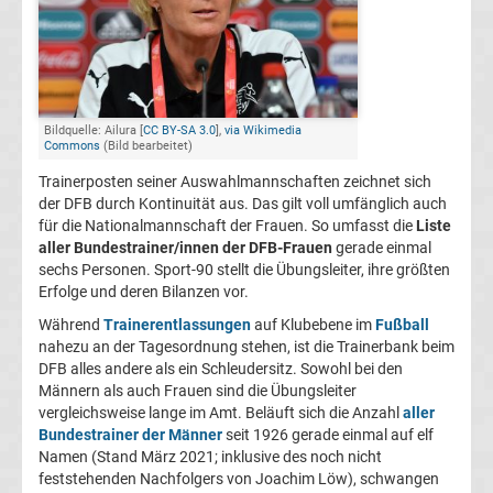
Jahres
Alle
Bildquelle: Ailura [
CC BY-SA 3.0
],
via Wikimedia
Confed
Commons
(Bild bearbeitet)
Trainerposten seiner Auswahlmannschaften zeichnet sich
Cup
der DFB durch Kontinuität aus. Das gilt voll umfänglich auch
für die Nationalmannschaft der Frauen. So umfasst die
Liste
aller Bundestrainer/innen der DFB-Frauen
gerade einmal
Sieger
sechs Personen. Sport-90 stellt die Übungsleiter, ihre größten
Erfolge und deren Bilanzen vor.
Alle
Während
Trainerentlassungen
auf Klubebene im
Fußball
nahezu an der Tagesordnung stehen, ist die Trainerbank beim
deutschen
DFB alles andere als ein Schleudersitz. Sowohl bei den
Männern als auch Frauen sind die Übungsleiter
vergleichsweise lange im Amt. Beläuft sich die Anzahl
aller
Bundestrainer
Bundestrainer der Männer
seit 1926 gerade einmal auf elf
Namen (Stand März 2021; inklusive des noch nicht
Alle
feststehenden Nachfolgers von Joachim Löw), schwangen