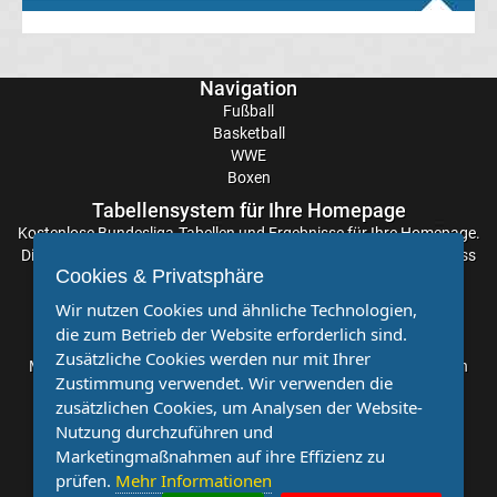
Rennkalender
Navigation
Transfergerüchte
Fußball
Basketball
WWE
WWE
Boxen
News
Tabellensystem für Ihre Homepage
Kostenlose
Bundesliga-Tabellen
und Ergebnisse für Ihre Homepage.
Die Aktualisierung der Ergebnisse erfolgt alle paar Minuten, sodass
Boxen
Cookies & Privatsphäre
Sie stets auf dem Laufenden sind. Einfache und schnelle
Einbindung.
Wir nutzen Cookies und ähnliche Technologien,
News
die zum Betrieb der Website erforderlich sind.
Partnervereine
Zusätzliche Cookies werden nur mit Ihrer
Möchten Sie, dass auch Ihr Verein mehr Beachtung findet? Dann
DAZN
Zustimmung verwendet. Wir verwenden die
sind Sie bei uns genau richtig. Wir suchen Ihren Verein für eine
zusätzlichen Cookies, um Analysen der Website-
kostenlose Kooperation. Veröffentlichen Sie Ihre Spielberichte,
Programm
Nutzung durchzuführen und
Sportnachrichten und Aufrufe bei uns!
Marketingmaßnahmen auf ihre Effizienz zu
&
prüfen.
Mehr Informationen