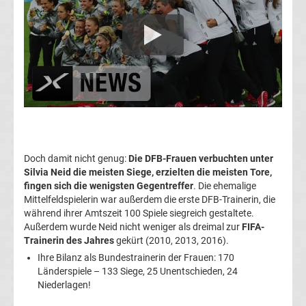
UEFA
Super
Cup
Sieger
Doch damit nicht genug:
Die DFB-Frauen verbuchten unter
Weltfußballer
Silvia Neid die meisten Siege, erzielten die meisten Tore,
fingen sich die wenigsten Gegentreffer
. Die ehemalige
des
Mittelfeldspielerin war außerdem die erste DFB-Trainerin, die
während ihrer Amtszeit 100 Spiele siegreich gestaltete.
Außerdem wurde Neid nicht weniger als dreimal zur
FIFA-
Jahres
Trainerin des Jahres
gekürt (2010, 2013, 2016).
Ihre Bilanz als Bundestrainerin der Frauen: 170
Übersicht
Länderspiele – 133 Siege, 25 Unentschieden, 24
Niederlagen!
Top-
Aktuell