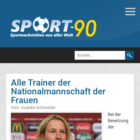
Internat.
Fußball
Afrika-
Cup
Sieger
Alle Trainer der
Nationalmannschaft der
Liste
Frauen
Afrikas
Von: Asanka Schneider
Bei der
Fußballer
Besetzung
der
des