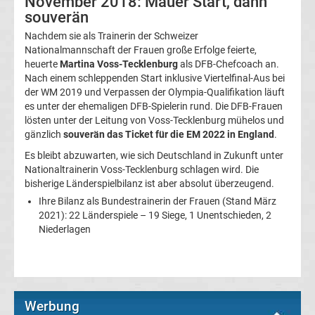
November 2018: Mauer Start, dann
souverän
Ergebnisse
Nachdem sie als Trainerin der Schweizer
Nationalmannschaft der Frauen große Erfolge feierte,
Conference
heuerte
Martina Voss-Tecklenburg
als DFB-Chefcoach an.
Nach einem schleppenden Start inklusive Viertelfinal-Aus bei
der WM 2019 und Verpassen der Olympia-Qualifikation läuft
League
es unter der ehemaligen DFB-Spielerin rund. Die DFB-Frauen
lösten unter der Leitung von Voss-Tecklenburg mühelos und
Erg.
gänzlich
souverän das Ticket für die EM 2022 in England
.
Es bleibt abzuwarten, wie sich Deutschland in Zukunft unter
Conference
Nationaltrainerin Voss-Tecklenburg schlagen wird. Die
bisherige Länderspielbilanz ist aber absolut überzeugend.
League
Ihre Bilanz als Bundestrainerin der Frauen (Stand März
2021): 22 Länderspiele – 19 Siege, 1 Unentschieden, 2
Niederlagen
Tabelle
Formel
1
Werbung