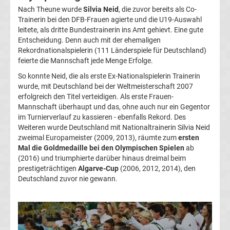
Gewinner
Nach Theune wurde
Silvia Neid
, die zuvor bereits als Co-
Trainerin bei den DFB-Frauen agierte und die U19-Auswahl
FIFA
leitete, als dritte Bundestrainerin ins Amt gehievt. Eine gute
Entscheidung. Denn auch mit der ehemaligen
Rekordnationalspielerin (111 Länderspiele für Deutschland)
Weltpokalsieger
feierte die Mannschaft jede Menge Erfolge.
So konnte Neid, die als erste Ex-Nationalspielerin Trainerin
Liste
wurde, mit Deutschland bei der Weltmeisterschaft 2007
erfolgreich den Titel verteidigen. Als erste Frauen-
Fußballspieler
Mannschaft überhaupt und das, ohne auch nur ein Gegentor
im Turnierverlauf zu kassieren - ebenfalls Rekord. Des
Weiteren wurde Deutschland mit Nationaltrainerin Silvia Neid
und
zweimal Europameister (2009, 2013), räumte zum
ersten
Mal die Goldmedaille bei den Olympischen Spielen
ab
Legenden
(2016) und triumphierte darüber hinaus dreimal beim
prestigeträchtigen
Algarve-Cup
(2006, 2012, 2014), den
Deutschland zuvor nie gewann.
Triple-
Sieger
Liste