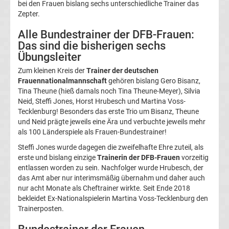
bei den Frauen bislang sechs unterschiedliche Trainer das
Zepter.
deutschen
Alle Bundestrainer der DFB-Frauen:
Bundestrainer
Das sind die bisherigen sechs
Übungsleiter
der
Zum kleinen Kreis der
Trainer der deutschen
Frauennationalmannschaft
gehören bislang Gero Bisanz,
Frauen
Tina Theune (hieß damals noch Tina Theune-Meyer), Silvia
Neid, Steffi Jones, Horst Hrubesch und Martina Voss-
Tecklenburg! Besonders das erste Trio um Bisanz, Theune
Alle
und Neid prägte jeweils eine Ära und verbuchte jeweils mehr
als 100 Länderspiele als Frauen-Bundestrainer!
FIFA-
Steffi Jones wurde dagegen die zweifelhafte Ehre zuteil, als
erste und bislang einzige
Trainerin der DFB-Frauen
vorzeitig
Präsidenten
entlassen worden zu sein. Nachfolger wurde Hrubesch, der
das Amt aber nur interimsmäßig übernahm und daher auch
nur acht Monate als Cheftrainer wirkte. Seit Ende 2018
Alle
bekleidet Ex-Nationalspielerin Martina Voss-Tecklenburg den
Trainerposten.
FIFA