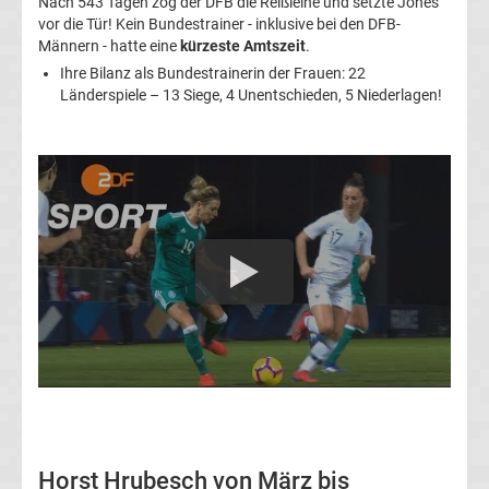
Nach 543 Tagen zog der DFB die Reißleine und setzte Jones
vor die Tür! Kein Bundestrainer - inklusive bei den DFB-
Ergebnisse
Männern - hatte eine
kürzeste Amtszeit
.
Ihre Bilanz als Bundestrainerin der Frauen: 22
Länderspiele – 13 Siege, 4 Unentschieden, 5 Niederlagen!
3.
Liga
Tabelle
DFB-
Pokal
Ergebnisse
Champions
Horst Hrubesch von März bis
League