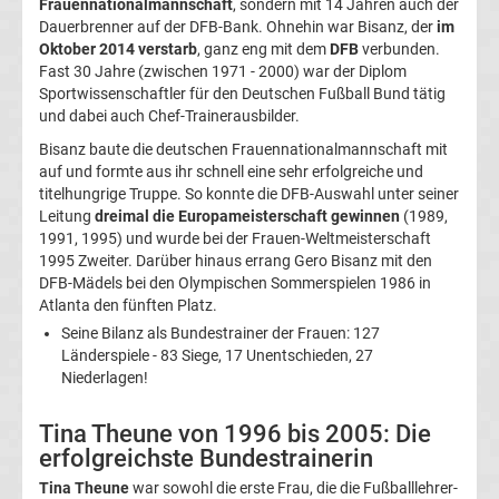
Frauennationalmannschaft
, sondern mit 14 Jahren auch der
UEFA-
Dauerbrenner auf der DFB-Bank. Ohnehin war Bisanz, der
im
Oktober 2014 verstarb
, ganz eng mit dem
DFB
verbunden.
Präsidenten
Fast 30 Jahre (zwischen 1971 - 2000) war der Diplom
Sportwissenschaftler für den Deutschen Fußball Bund tätig
und dabei auch Chef-Trainerausbilder.
Alle
Bisanz baute die deutschen Frauennationalmannschaft mit
auf und formte aus ihr schnell eine sehr erfolgreiche und
Welttorhüter
titelhungrige Truppe. So konnte die DFB-Auswahl unter seiner
Leitung
dreimal die Europameisterschaft gewinnen
(1989,
des
1991, 1995) und wurde bei der Frauen-Weltmeisterschaft
1995 Zweiter. Darüber hinaus errang Gero Bisanz mit den
DFB-Mädels bei den Olympischen Sommerspielen 1986 in
Jahres
Atlanta den fünften Platz.
Seine Bilanz als Bundestrainer der Frauen: 127
Asienmeisterschaft
Länderspiele - 83 Siege, 17 Unentschieden, 27
Niederlagen!
Sieger
Tina Theune von 1996 bis 2005: Die
Liste
erfolgreichste Bundestrainerin
Tina Theune
war sowohl die erste Frau, die die Fußballlehrer-