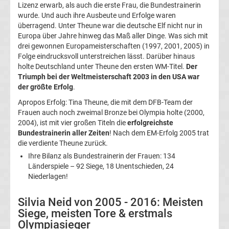
Copa
Lizenz erwarb, als auch die erste Frau, die Bundestrainerin
wurde. Und auch ihre Ausbeute und Erfolge waren
überragend. Unter Theune war die deutsche Elf nicht nur in
América
Europa über Jahre hinweg das Maß aller Dinge. Was sich mit
drei gewonnen Europameisterschaften (1997, 2001, 2005) in
Sieger
Folge eindrucksvoll unterstreichen lässt. Darüber hinaus
holte Deutschland unter Theune den ersten WM-Titel.
Der
Triumph bei der Weltmeisterschaft 2003 in den USA war
Liste
der größte Erfolg
.
Apropos Erfolg: Tina Theune, die mit dem DFB-Team der
Cristiano
Frauen auch noch zweimal Bronze bei Olympia holte (2000,
2004), ist mit vier großen Titeln die
erfolgreichste
Ronaldo
Bundestrainerin aller Zeiten
! Nach dem EM-Erfolg 2005 trat
die verdiente Theune zurück.
Europapokal
Ihre Bilanz als Bundestrainerin der Frauen: 134
Länderspiele – 92 Siege, 18 Unentschieden, 24
Niederlagen!
der
Silvia Neid von 2005 - 2016: Meisten
Pokalsieger
Siege, meisten Tore & erstmals
Olympiasieger