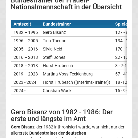
Bundestrainer der Frauen-
Nationalmannschaft in der Übersicht
Welttrainer
des
Amtszeit
Bundestrainer
Spiele - S-
1982 – 1996
Gero Bisanz
127 - 83-17
Jahres
1996 – 2005
Tina Theune
134 - 92-18
2005 – 2016
Silvia Neid
170 - 133-2
Alle
2016 – 2018
Steffi Jones
22 - 13-4-5
2018 – 2018
Horst Hrubesch
8 - 7-1-0
DDR-
2019 – 2023
Martina Voss-Tecklenburg
57 - 41-5-11
Trainer
2023 - 2024
Horst Hrubesch ((Interims-Trainer))
18 -12-2-4
2024 -
Christian Wück
15 - 9-2-4
der
Gero Bisanz von 1982 - 1986: Der
Nationalmannschaft
erste und längste im Amt
Gero Bisanz
, der 1982 inthronisiert wurde, war nicht nur der
Alle
allererste
Bundestrainer der deutschen