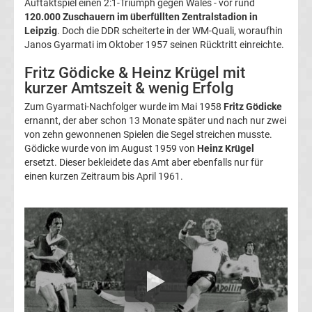
Gewinner
Auftaktspiel einen 2:1-Triumph gegen Wales - vor rund
120.000 Zuschauern im überfüllten Zentralstadion in
Leipzig
. Doch die DDR scheiterte in der WM-Quali, woraufhin
FIFA
Janos Gyarmati im Oktober 1957 seinen Rücktritt einreichte.
Fritz Gödicke & Heinz Krügel mit
Weltpokalsieger
kurzer Amtszeit & wenig Erfolg
Liste
Zum Gyarmati-Nachfolger wurde im Mai 1958
Fritz Gödicke
ernannt, der aber schon 13 Monate später und nach nur zwei
von zehn gewonnenen Spielen die Segel streichen musste.
Fußballspieler
Gödicke wurde von im August 1959 von
Heinz Krügel
ersetzt. Dieser bekleidete das Amt aber ebenfalls nur für
und
einen kurzen Zeitraum bis April 1961.
Legenden
Triple-
Sieger
Liste