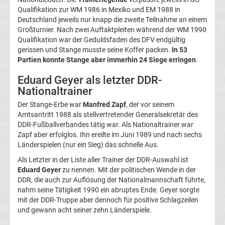
Qualifikation zur WM 1986 in Mexiko und EM 1988 in
Deutschland jeweils nur knapp die zweite Teilnahme an einem
Ergebnisse
Großturnier. Nach zwei Auftaktpleiten während der WM 1990
Qualifikation war der Geduldsfaden des DFV endgültig
3.
gerissen und Stange musste seine Koffer packen.
In 53
Partien konnte Stange aber immerhin 24 Siege erringen
.
Liga
Eduard Geyer als letzter DDR-
Nationaltrainer
Tabelle
Der Stange-Erbe war
Manfred Zapf
, der vor seinem
Amtsantritt 1988 als stellvertretender Generalsekretär des
DFB-
DDR-Fußballverbandes tätig war. Als Nationaltrainer war
Zapf aber erfolglos. Ihn ereilte im Juni 1989 und nach sechs
Pokal
Länderspielen (nur ein Sieg) das schnelle Aus.
Als Letzter in der Liste aller Trainer der DDR-Auswahl ist
Ergebnisse
Eduard Geyer
zu nennen. Mit der politischen Wende in der
DDR, die auch zur Auflösung der Nationalmannschaft führte,
nahm seine Tätigkeit 1990 ein abruptes Ende. Geyer sorgte
Champions
mit der DDR-Truppe aber dennoch für positive Schlagzeilen
und gewann acht seiner zehn Länderspiele.
League