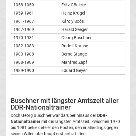
1958-1959
Fritz Gödicke
Welttrainer
1959-1961
Heinz Krügel
des
1961-1967
Károly Soós
1967-1969
Harald Seeger
Jahres
1970-1981
Georg Buschner
1982-1983
Rudolf Krause
Alle
1983-1988
Bernd Stange
1988-1989
Manfred Zapf
DDR-
1989-1990
Eduard Geyer
Trainer
der
Buschner mit längster Amtszeit aller
DDR-Nationaltrainer
Nationalmannschaft
Doch Georg Buschner war darüber hinaus der
DDR-
Nationaltrainer
mit der längsten Amtszeit. Zwischen 1970
Alle
bis 1981 bekleidete er den Posten, den er allerdings gegen
seinen Willen überhaupt erst antrat. Der