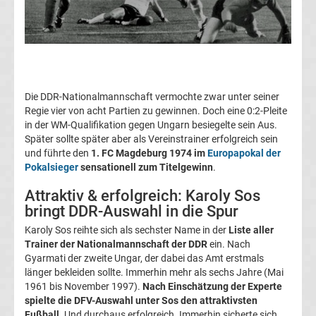
UEFA
Super
Die DDR-Nationalmannschaft vermochte zwar unter seiner
Cup
Regie vier von acht Partien zu gewinnen. Doch eine 0:2-Pleite
in der WM-Qualifikation gegen Ungarn besiegelte sein Aus.
Sieger
Später sollte später aber als Vereinstrainer erfolgreich sein
und führte den
1. FC Magdeburg 1974 im
Europapokal der
Pokalsieger
sensationell zum Titelgewinn
.
Weltfußballer
Attraktiv & erfolgreich: Karoly Sos
des
bringt DDR-Auswahl in die Spur
Karoly Sos reihte sich als sechster Name in der
Liste aller
Jahres
Trainer der Nationalmannschaft der DDR
ein. Nach
Gyarmati der zweite Ungar, der dabei das Amt erstmals
länger bekleiden sollte. Immerhin mehr als sechs Jahre (Mai
Übersicht
1961 bis November 1997).
Nach Einschätzung der Experte
spielte die DFV-Auswahl unter Sos den attraktivsten
Top-
Aktuell
Fußball
. Und durchaus erfolgreich. Immerhin sicherte sich