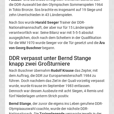
die DDR-Auswahl bei den Olympischen Sommerspielen 1964
in Tokio Bronze. Sos brachte es insgesamt auf 19 Siege und
Bundesliga
zehn Unentschieden in 43 Länderspielen.
Nach Sos wurde
Harald Seeger
Trainer der DDR-
Tabelle
Nationalmannschaft, der aber nur für 15 Länderspiele
verantwortlich war. Seine Bilanz war mit 5-5-5 absolut
Bundesliga
ausgeglichen, doch nach dem Scheitern in der Qualifikation
für die WM 1970 wurde Seeger vor die Tür gesetzt und die
Ära
von Georg Buschner
begann.
Ergebnisse
DDR verpasst unter Bernd Stange
2.
knapp zwei Großturniere
Nach Buschner übernahm
Rudolf Krause
das Zepter, mit
Liga
dem Auftrag, die DDR zur Europameisterschaft 1984 zu
führen. Doch nachdem das Ziel in der Quali vorzeitig verpasst
wurde, wurde Krause im September 1983 entlassen.
Ergebnisse
Dennoch war dessen Ausbeute mit acht Siegen, 4 Remis und
fünf Niederlagen unterm Strich positiv.
3.
Bernd Stange
, der zuvor die eigens ins Leben gerufene DDR-
Olympiaauswahl coachte, wurde der nächste DDR-
Liga
Nationalcoach. Die
Trainerlegende
verpasste jeweils in der