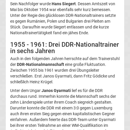
Copa
Sein Nachfolger wurde
Hans Siegert
. Dessen Amtszeit von
Mai bis Oktober 1954 war ebenfalls sehr kurz bemessen.
Unter der Regie des glücklosen DDR-Nationaltrainers setzte
América
es gegen Rumänien, Polen und Bulgarien drei Pleiten am
Stück. Daraufhin wurde Siegert entlassen und die kurze
Sieger
Nationaltrainertätigkeit fand ein jähes Ende.
1955 - 1961: Drei DDR-Nationaltrainer
Liste
in sechs Jahren
Auch in den folgenden Jahren herrschte auf dem Trainerstuhl
Cristiano
der
DDR-Nationalmannschaft
eine große Fluktuation.
Zwischen 1955 bis 1961 wurden drei Übungsleiter
Ronaldo
verschließen. Erst Janos Gyarmati, dann Fritz Gödicke und
schließlich Heinz Krügel.
Europapokal
Unter dem Ungar
Janos Gyarmati
lief es für die DDR
durchaus rund. Immerhin konnte die Mannschaft sechs der
zehn Länderspiele unter ihrem Coach siegreich gestalten.
der
Darunter konnte die DDR mit einem 3:0 gegen Luxemburg
auch ihren ersten Sieg gegen einen kapitalistischen Gegner
Pokalsieger
einfahren. Außerdem feierte das DDR-Team unter Gyarmati
bei ihrer ersten Teilnahme an einer WM-Qualifikation im