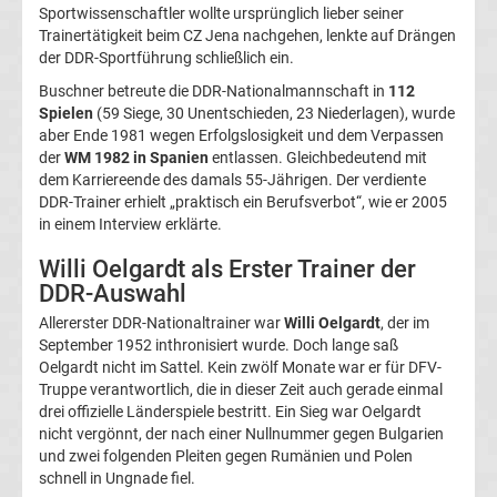
Sportwissenschaftler wollte ursprünglich lieber seiner
UEFA-
Trainertätigkeit beim CZ Jena nachgehen, lenkte auf Drängen
der DDR-Sportführung schließlich ein.
Präsidenten
Buschner betreute die DDR-Nationalmannschaft in
112
Spielen
(59 Siege, 30 Unentschieden, 23 Niederlagen), wurde
Alle
aber Ende 1981 wegen Erfolgslosigkeit und dem Verpassen
der
WM 1982 in Spanien
entlassen. Gleichbedeutend mit
Welttorhüter
dem Karriereende des damals 55-Jährigen. Der verdiente
DDR-Trainer erhielt „praktisch ein Berufsverbot“, wie er 2005
in einem Interview erklärte.
des
Willi Oelgardt als Erster Trainer der
Jahres
DDR-Auswahl
Allererster DDR-Nationaltrainer war
Willi Oelgardt
, der im
Asienmeisterschaft
September 1952 inthronisiert wurde. Doch lange saß
Oelgardt nicht im Sattel. Kein zwölf Monate war er für DFV-
Truppe verantwortlich, die in dieser Zeit auch gerade einmal
Sieger
drei offizielle Länderspiele bestritt. Ein Sieg war Oelgardt
nicht vergönnt, der nach einer Nullnummer gegen Bulgarien
Liste
und zwei folgenden Pleiten gegen Rumänien und Polen
schnell in Ungnade fiel.