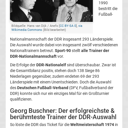
1990
bestritt die
Jahres
Fußball-
Alle
Bildquelle: Hans van Dijk / Anefo [
CC BY-SA 0
],
via
Wikimedia Commons
(Bild bearbeitet)
Confed
Nationalmannschaft der DDR insgesamt 293 Länderspiele.
Die Auswahl wurde dabei von insgesamt zwölf verschiedenen
Nationaltrainern betreut.
Sport-90
stellt
alle Trainer der
Cup
DDR-Nationalmannschaft
vor.
Die Erfolge der
DDR-Nationalelf
sind überschaubar. Zwar ist
Sieger
die Gesamtbilanz positiv, stehen doch 138 Siege 86
Niederlagen gegenüber, zudem endeten 69 der 293
Alle
Länderspiele mit einem Unentschieden. Doch die Auswahl
des
Deutschen Fußball-Verband
(DFV, Fußballverband der
DDR) konnte sich nur ein einziges Mal für ein Großturnier
deutschen
qualifizieren.
Bundestrainer
Georg Buschner: Der erfolgreichste &
berühmteste Trainer der DDR-Auswahl
Alle
So löste die DDR das Ticket für die
Weltmeisterschaft 1974
in