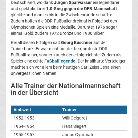
Deutschland, wo dank
Jürgen Sparwasser
ein legendärer
und spektakulärer
1:0-Sieg gegen die DFB-Mannschaft
deutschen
glückte und man es bis in die Zwischenrunde schaffte.
Zudem holten die DDR-Fußballer dreimal in Folge bei den
Bundestrainer
Olympischen Spielen eine Medaille. Darunter 1976 sogar
einmal Gold, zudem 1972 Bronze und 1980 Silber.
der
Bei all diesen Erfolgen saß
Georg Buschner
auf der
Trainerbank. Er war nicht nur der berühmteste DDR-
Frauen
Fußballtrainer, sondern auch der erfolgreichste! Zudem als
Spieler eine echte
Fußballlegende
. Der knallharte Verteidiger
machte sich vor allem beim heutigen Carl Zeiss Jena einen
Alle
unvergesslichen Namen.
FIFA-
Alle Trainer der Nationalmannschaft
in der Übersicht
Präsidenten
Amtszeit
Trainer
Alle
1952-1953
Willi Oelgardt
1954-1954
Hans Siegert
FIFA
1955-1957
János Gyarmati