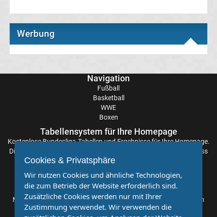
Tabelle
Werbung
Champions
League
Navigation
Fußball
Ergebnisse
Basketball
WWE
Europa
Boxen
Tabellensystem für Ihre Homepage
League
Kostenlose
Bundesliga-Tabellen
und Ergebnisse für Ihre Homepage.
Die Aktualisierung der Ergebnisse erfolgt alle paar Minuten, sodass
Cookies & Privatsphäre
Tabelle
Sie stets auf dem Laufenden sind. Einfache und schnelle
Einbindung.
Wir nutzen Cookies und ähnliche Technologien,
die zum Betrieb der Website erforderlich sind.
Europa
Partnervereine
Zusätzliche Cookies werden nur mit Ihrer
Möchten Sie, dass auch Ihr Verein mehr Beachtung findet? Dann
Zustimmung verwendet. Wir verwenden die
League
sind Sie bei uns genau richtig. Wir suchen Ihren Verein für eine