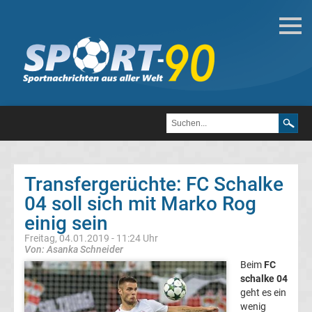
Fußball
Bundesliga
2.
Liga
Transfergerüchte: FC Schalke
3.
04 soll sich mit Marko Rog
einig sein
Liga
Freitag, 04.01.2019 - 11:24 Uhr
Von: Asanka Schneider
DFB-
Beim
FC
schalke 04
geht es ein
Pokal
wenig