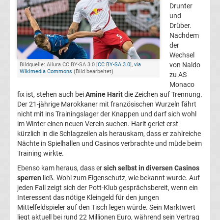
Drunter
Champions
und
Drüber.
Nachdem
League
der
Wechsel
Europa
von Naldo
Bildquelle: Ailura CC BY-SA 3.0 [
CC BY-SA 3.0
],
via
Wikimedia Commons
(Bild bearbeitet)
zu AS
Monaco
League
fix ist, stehen auch bei
Amine Harit
die Zeichen auf Trennung.
Der 21-jährige Marokkaner mit französischen Wurzeln fährt
Europa
nicht mit ins Trainingslager der Knappen und darf sich wohl
im Winter einen neuen Verein suchen. Harit geriet erst
kürzlich in die Schlagzeilen als herauskam, dass er zahlreiche
Conference
Nächte in Spielhallen und Casinos verbrachte und müde beim
Training wirkte.
League
Ebenso kam heraus, dass er
sich selbst in diversen Casinos
sperren
ließ. Wohl zum Eigenschutz, wie bekannt wurde. Auf
Premier
jeden Fall zeigt sich der Pott-Klub gesprächsbereit, wenn ein
Interessent das nötige Kleingeld für den jungen
Mittelfeldspieler auf den Tisch legen würde. Sein Marktwert
League
liegt aktuell bei rund 22 Millionen Euro, während sein Vertrag