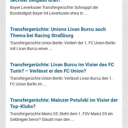
Sechser Delgado dran?
Bayer Leverkusen Transfergerüchte: Schnappt der
Fußballklubs
Bundesligist Bayer 04 Leverkusen etwa in ...
Fußball
Transfergerüchte: Unions Livan Burcu auch
Bundesliga
Thema bei Racing Straßburg
Transfergerüchte Union Berlin: Verliert der 1. FC Union Berlin
2.
mit Livan Burcu einen ...
Liga
Transfergerüchte: Livan Burcu im Visier des FC
Turin? – Verlässt er den FC Union?
3.
Transfergerüchte Union Berlin: Verlässt Livan Burcu den 1.
FC Union Berlin im ...
Liga
Transfergerüchte: Mainzer Potulski im Visier der
DFB-
Top-Klubs?
Transfergerüchte Mainz 05: Steht dem 1. FSV Mainz 05 ein
Pokal
Geldregen bevor? Glaubt man den ...