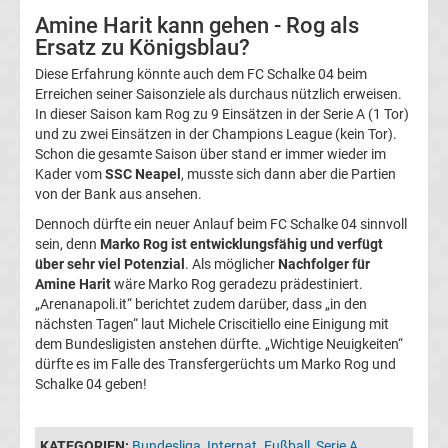
Amine Harit kann gehen - Rog als
UEFA
Ersatz zu Königsblau?
Diese Erfahrung könnte auch dem FC Schalke 04 beim
Youth
Erreichen seiner Saisonziele als durchaus nützlich erweisen.
In dieser Saison kam Rog zu 9 Einsätzen in der Serie A (1 Tor)
League
und zu zwei Einsätzen in der Champions League (kein Tor).
Schon die gesamte Saison über stand er immer wieder im
Kader vom
SSC Neapel
, musste sich dann aber die Partien
Fußball
von der Bank aus ansehen.
Dennoch dürfte ein neuer Anlauf beim FC Schalke 04 sinnvoll
WM
sein, denn
Marko Rog ist entwicklungsfähig und verfügt
über sehr viel Potenzial
. Als möglicher
Nachfolger für
Fußball
Amine Harit
wäre Marko Rog geradezu prädestiniert.
„Arenanapoli.it“ berichtet zudem darüber, dass „in den
nächsten Tagen“ laut Michele Criscitiello eine Einigung mit
EM
dem Bundesligisten anstehen dürfte. „Wichtige Neuigkeiten“
dürfte es im Falle des Transfergerüchts um Marko Rog und
Frauenfußball
Schalke 04 geben!
Amateurfußball
KATEGORIEN:
Bundesliga
,
Internat. Fußball
,
Serie A
,