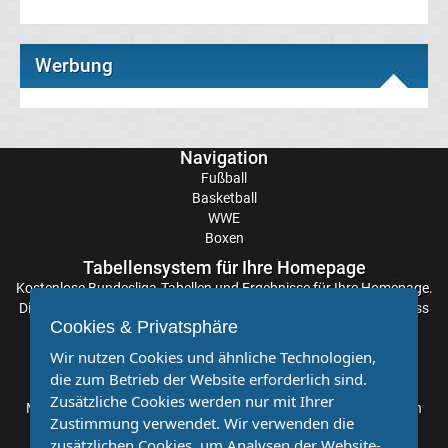
Champions
Werbung
League
Europa
Navigation
League
Fußball
Basketball
WWE
Europa
Boxen
Tabellensystem für Ihre Homepage
Conference
Kostenlose
Bundesliga-Tabellen
und Ergebnisse für Ihre Homepage.
Die Aktualisierung der Ergebnisse erfolgt alle paar Minuten, sodass
League
Cookies & Privatsphäre
Sie stets auf dem Laufenden sind. Einfache und schnelle
Einbindung.
Wir nutzen Cookies und ähnliche Technologien,
Premier
die zum Betrieb der Website erforderlich sind.
Partnervereine
Zusätzliche Cookies werden nur mit Ihrer
Möchten Sie, dass auch Ihr Verein mehr Beachtung findet? Dann
League
Zustimmung verwendet. Wir verwenden die
sind Sie bei uns genau richtig. Wir suchen Ihren Verein für eine
zusätzlichen Cookies, um Analysen der Website-