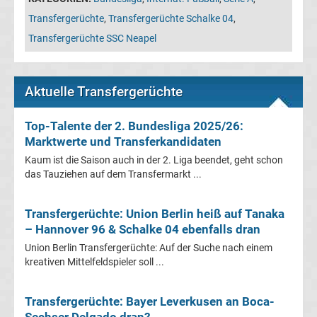
Transfergerüchte
,
Transfergerüchte Schalke 04
,
Transfergerüchte
Transfergerüchte SSC Neapel
Transferticker
Aktuelle Transfergerüchte
-
Top-Talente der 2. Bundesliga 2025/26:
Meldungen
Marktwerte und Transferkandidaten
Kaum ist die Saison auch in der 2. Liga beendet, geht schon
vom
das Tauziehen auf dem Transfermarkt ...
Transfermarkt
Transfergerüchte: Union Berlin heiß auf Tanaka
– Hannover 96 & Schalke 04 ebenfalls dran
Trainerentlassungen
Union Berlin Transfergerüchte: Auf der Suche nach einem
kreativen Mittelfeldspieler soll ...
Bundesliga
Transfergerüchte: Bayer Leverkusen an Boca-
Porträts