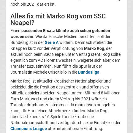
noch bis 2021 datiert ist.
La
Alles fix mit Marko Rog vom SSC
Neapel?
Liga
Einen
passenden Ersatz könnte auch schon gefunden
worden sein
. Wie italienische Medien berichten, soll der
Serie
Bundesligist in der
Serie A
wildern. Demnach stehen die
Knappen kurz vor der Verpflichtung von
Marko Rog
, der
A
aktuell noch beim SSC Neapel unter Vertrag steht. Rog sollte
eigentlich zum AC Florenz wechseln, weigerte sich aber, dem
Transfer zuzustimmen. Nun führt die Spur laut der
Türk.
Journalistin Michele Criscitiello in die
Bundesliga
.
Marko Rog ist aktueller kroatischer Nationalspieler und
Süper
bekleidet die die Position des zentralen und offensiven
Mittelfeldspielers bei den Neapolitanern. Mit rund 8 Millionen
Lig
Euro Marktwert und einem Vertrag bis 2021 wäre ein
Transfer durchaus zu stemmen, da man davon ausgehen
kann, für Harit einen Abnehmer zu finden. Marko Rog
Internat.
absolvierte bereits 16 Spiele für die kroatische
Nationalmannschaft und verfügt durch seine Einsätze in der
Fußball
Champions League
über internationale Erfahrung.