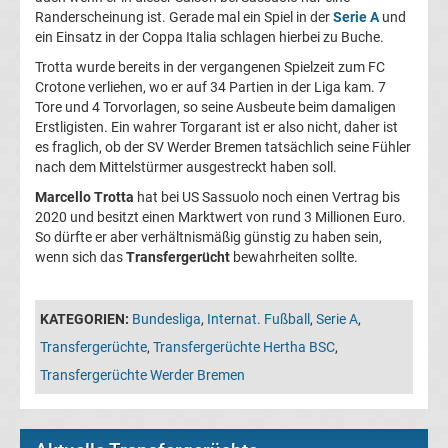
Randerscheinung ist. Gerade mal ein Spiel in der
Serie A
und
Transfergerüchte
ein Einsatz in der Coppa Italia schlagen hierbei zu Buche.
Trotta wurde bereits in der vergangenen Spielzeit zum FC
Transferticker
Crotone verliehen, wo er auf 34 Partien in der Liga kam. 7
Tore und 4 Torvorlagen, so seine Ausbeute beim damaligen
Erstligisten. Ein wahrer Torgarant ist er also nicht, daher ist
-
es fraglich, ob der SV Werder Bremen tatsächlich seine Fühler
nach dem Mittelstürmer ausgestreckt haben soll.
Meldungen
Marcello Trotta
hat bei US Sassuolo noch einen Vertrag bis
2020 und besitzt einen Marktwert von rund 3 Millionen Euro.
vom
So dürfte er aber verhältnismäßig günstig zu haben sein,
wenn sich das
Transfergerücht
bewahrheiten sollte.
Transfermarkt
KATEGORIEN:
Bundesliga
,
Internat. Fußball
,
Serie A
,
Trainerentlassungen
Transfergerüchte
,
Transfergerüchte Hertha BSC
,
Transfergerüchte Werder Bremen
Bundesliga
Porträts