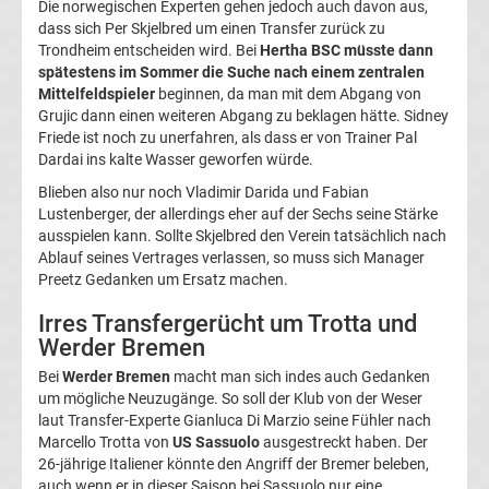
Die norwegischen Experten gehen jedoch auch davon aus,
dass sich Per Skjelbred um einen Transfer zurück zu
UEFA
Trondheim entscheiden wird. Bei
Hertha BSC müsste dann
spätestens im Sommer die Suche nach einem zentralen
Youth
Mittelfeldspieler
beginnen, da man mit dem Abgang von
Grujic dann einen weiteren Abgang zu beklagen hätte. Sidney
League
Friede ist noch zu unerfahren, als dass er von Trainer Pal
Dardai ins kalte Wasser geworfen würde.
Blieben also nur noch Vladimir Darida und Fabian
Fußball
Lustenberger, der allerdings eher auf der Sechs seine Stärke
ausspielen kann. Sollte Skjelbred den Verein tatsächlich nach
WM
Ablauf seines Vertrages verlassen, so muss sich Manager
Preetz Gedanken um Ersatz machen.
Fußball
Irres Transfergerücht um Trotta und
Werder Bremen
EM
Bei
Werder Bremen
macht man sich indes auch Gedanken
um mögliche Neuzugänge. So soll der Klub von der Weser
Frauenfußball
laut Transfer-Experte Gianluca Di Marzio seine Fühler nach
Marcello Trotta von
US Sassuolo
ausgestreckt haben. Der
26-jährige Italiener könnte den Angriff der Bremer beleben,
Amateurfußball
auch wenn er in dieser Saison bei Sassuolo nur eine