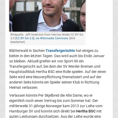
Champions
League
Europa
Bildquelle: Jeff Anderson from Harrow, Middx CC BY-SA
2.0 [
CC BY-SA 2.0
],
via Wikimedia Commons
(Bild
bearbeitet)
League
Blätterwald in Sachen
Transfergerüchte
hat einiges zu
bieten in den letzten Tagen. Das wird auch bis Ende Januar
Europa
so bleiben. Aktuell greifen wir von Sport-90 ein
Transfergerücht auf, bei dem der SV Werder Bremen und
Hauptstadtklub Hertha BSC eine Rolle spielen. Auf der einen
Conference
Seite wird eine Neuverpflichtung thematisiert und auf der
anderen Seite könnte ein Spieler seinen Klub in Richtung
League
Heimat verlassen.
Verlassen könnte Per Skjelbred die Alte Dame, wo er
Premier
eigentlich noch einen Vertrag bis zum Sommer hat. Der
mittlerweile 31-jährige Norweger kam 2013 zur Leihe vom
Hamburger SV und konnte sich direkt bei
Hertha BSC
mit
League
guten Leistungen durchsetzen. Aus der Leihe wurde eine