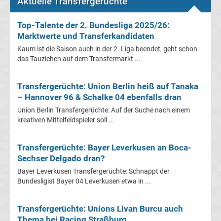
Aktuelle Transfergerüchte
Fußballklubs
Top-Talente der 2. Bundesliga 2025/26:
Fußball
Marktwerte und Transferkandidaten
Kaum ist die Saison auch in der 2. Liga beendet, geht schon
Bundesliga
das Tauziehen auf dem Transfermarkt ...
2.
Transfergerüchte: Union Berlin heiß auf Tanaka
– Hannover 96 & Schalke 04 ebenfalls dran
Liga
Union Berlin Transfergerüchte: Auf der Suche nach einem
kreativen Mittelfeldspieler soll ...
3.
Transfergerüchte: Bayer Leverkusen an Boca-
Liga
Sechser Delgado dran?
Bayer Leverkusen Transfergerüchte: Schnappt der
Bundesligist Bayer 04 Leverkusen etwa in ...
DFB-
Pokal
Transfergerüchte: Unions Livan Burcu auch
Thema bei Racing Straßburg