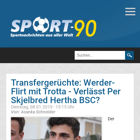
Fußball
Bundesliga
2.
Liga
Transfergerüchte: Werder-
3.
Flirt mit Trotta - Verlässt Per
Skjelbred Hertha BSC?
Liga
Dienstag, 08.01.2019 - 15:15 Uhr
Von: Asanka Schneider
DFB-
Der
Pokal