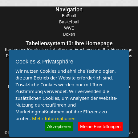
La
Navigation
Fußball
Liga
Basketball
WWE
Boxen
Serie
Tabellensystem für Ihre Homepage
Kostenlose
Bundesliga-Tabellen
und Ergebnisse für Ihre Homepage.
A
Die Aktualisierung der Ergebnisse erfolgt alle paar Minuten, sodass
Cookies & Privatsphäre
Sie stets auf dem Laufenden sind. Einfache und schnelle
Türk.
Einbindung.
Wir nutzen Cookies und ähnliche Technologien,
die zum Betrieb der Website erforderlich sind.
Partnervereine
Süper
Zusätzliche Cookies werden nur mit Ihrer
Möchten Sie, dass auch Ihr Verein mehr Beachtung findet? Dann
Zustimmung verwendet. Wir verwenden die
sind Sie bei uns genau richtig. Wir suchen Ihren Verein für eine
Lig
zusätzlichen Cookies, um Analysen der Website-
kostenlose Kooperation. Veröffentlichen Sie Ihre Spielberichte,
Nutzung durchzuführen und
Sportnachrichten und Aufrufe bei uns!
Marketingmaßnahmen auf ihre Effizienz zu
Internat.
prüfen.
Mehr Informationen
Akzeptieren
Meine Einstellungen
Fußball
© by
Impressum
|
Datenschutz