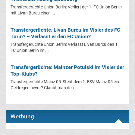
Champions
Transfergerüchte Union Berlin: Verliert der 1. FC Union Berlin
mit Livan Burcu einen ...
League
Transfergerüchte: Livan Burcu im Visier des FC
Turin? – Verlässt er den FC Union?
Europa
Transfergerüchte Union Berlin: Verlässt Livan Burcu den 1.
FC Union Berlin im ...
League
Europa
Transfergerüchte: Mainzer Potulski im Visier der
Top-Klubs?
Conference
Transfergerüchte Mainz 05: Steht dem 1. FSV Mainz 05 ein
Geldregen bevor? Glaubt man den ...
League
Premier
Werbung
League