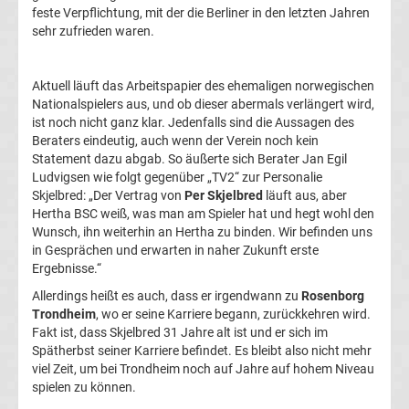
feste Verpflichtung, mit der die Berliner in den letzten Jahren
La
sehr zufrieden waren.
Liga
Aktuell läuft das Arbeitspapier des ehemaligen norwegischen
Nationalspielers aus, und ob dieser abermals verlängert wird,
Serie
ist noch nicht ganz klar. Jedenfalls sind die Aussagen des
Beraters eindeutig, auch wenn der Verein noch kein
Statement dazu abgab. So äußerte sich Berater Jan Egil
A
Ludvigsen wie folgt gegenüber „TV2“ zur Personalie
Skjelbred: „Der Vertrag von
Per Skjelbred
läuft aus, aber
Türk.
Hertha BSC weiß, was man am Spieler hat und hegt wohl den
Wunsch, ihn weiterhin an Hertha zu binden. Wir befinden uns
in Gesprächen und erwarten in naher Zukunft erste
Süper
Ergebnisse.“
Allerdings heißt es auch, dass er irgendwann zu
Rosenborg
Lig
Trondheim
, wo er seine Karriere begann, zurückkehren wird.
Fakt ist, dass Skjelbred 31 Jahre alt ist und er sich im
Internat.
Spätherbst seiner Karriere befindet. Es bleibt also nicht mehr
viel Zeit, um bei Trondheim noch auf Jahre auf hohem Niveau
spielen zu können.
Fußball