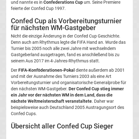
und nannte es in
Confederations Cup
um. Seine Premiere
feierte der Confed Cup 1997.
deutschen
Confed Cup als Vorbereitungsturnier
Bundestrainer
für nächsten WM-Gastgeber
Nicht die einzige Änderung in der Confed Cup Geschichte.
der
Denn auch am Rhythmus legte die FIFA Hand an. Wurde das
Turnier bis 2005 noch alle zwei Jahre mit wechselndem
Frauen
Gastgeberland ausgetragen, fand es anschließend bis zu
seinem Aus 2017 im 4-Jahres-Rhythmus statt.
Alle
Der
FIFA-Konföderationen-Pokal
diente außerdem ab 2001
und mit der Ausnahme des Turniers 2003 als eine Art
Vorbereitungsturnier und organisatorische Generalprobe für
FIFA-
den nächsten WM-Gastgeber.
Der Confed Cup stieg immer
ein Jahr vor der nächsten WM in dem Land, dass die
Präsidenten
nächste Weltmeisterschaft veranstaltete
. Daher war
beispielsweise auch Deutschland 2005 Austragungsort des
Confed Cups.
Alle
Übersicht aller Confed Cup Sieger
FIFA