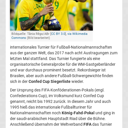
Jahres
Alle
Bildquelle: Tânia Rêgo/ABr [
CC BY 3.0
],
via Wikimedia
Confed
Commons
(Bild bearbeitet)
internationales Turnier für Fußball-Nationalmannschaften
Cup
aus der ganzen Welt, das 2017 nach acht Austragungen zum
letzten Mal stattfand. Das Turnier fungierte als eine
organisatorische Generalprobe für die WM-Gastgeberländer
Sieger
und war durchaus prominent besetzt. Rekordsieger ist
Brasilen, aber auch andere Fußball-Schwergewichte finden
Alle
sich in der
Confed Cup Siegerliste
wieder.
Der Ursprung des FIFA-Konföderationen-Pokals (engl.
deutschen
Confederations Cup), im Volksmund kurz Confed Cup
genannt, reicht bis 1992 zurück. In diesem Jahr und auch
1995 hieß das internationale Fußballturiner für
Bundestrainer
Nationalmannschaften noch
König-Fahd-Pokal
und ging in
der saudi-arabischen Hauptstadt Riad über die Bühne.
Alle
Anschließend übernahm der Weltverband
FIFA
das Turnier