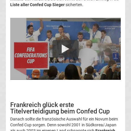
Gewinner
Liste aller Confed Cup Sieger
sicherten.
FIFA
Weltpokalsieger
Liste
Fußballspieler
und
Legenden
Triple-
Frankreich glück erste
Titelverteidigung beim Confed Cup
Sieger
Danach sollte die französische Auswahl für ein Novum beim
Confed Cup sorgen. Denn sowohl 2001 in Südkorea/Japan
Liste
als auch 2003 im eigenen Land schnappte sich
Frankreich