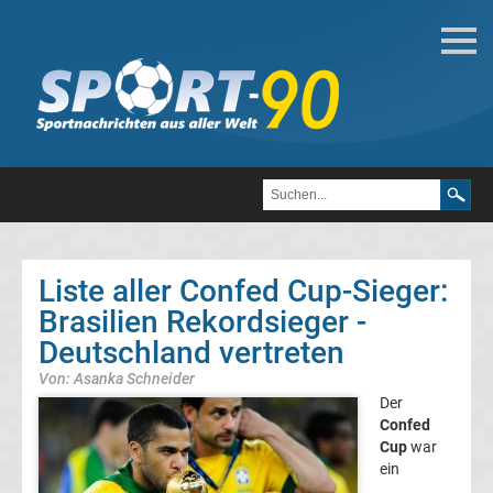
Internat.
Fußball
Afrika-
Cup
Sieger
Liste aller Confed Cup-Sieger:
Brasilien Rekordsieger -
Liste
Deutschland vertreten
Afrikas
Von: Asanka Schneider
Der
Fußballer
Confed
Cup
war
ein
des