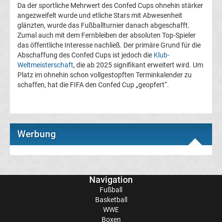
Da der sportliche Mehrwert des Confed Cups ohnehin stärker
angezweifelt wurde und etliche Stars mit Abwesenheit
Ergebnisse
glänzten, wurde das Fußballturnier danach abgeschafft.
Zumal auch mit dem Fernbleiben der absoluten Top-Spieler
das öffentliche Interesse nachließ. Der primäre Grund für die
3.
Abschaffung des Confed Cups ist jedoch die
Klub-
Weltmeisterschaft
, die ab 2025 signifikant erweitert wird. Um
Liga
Platz im ohnehin schon vollgestopften Terminkalender zu
schaffen, hat die FIFA den Confed Cup „geopfert“.
Tabelle
DFB-
Werbung
Pokal
Ergebnisse
Navigation
Fußball
Champions
Basketball
WWE
League
Boxen