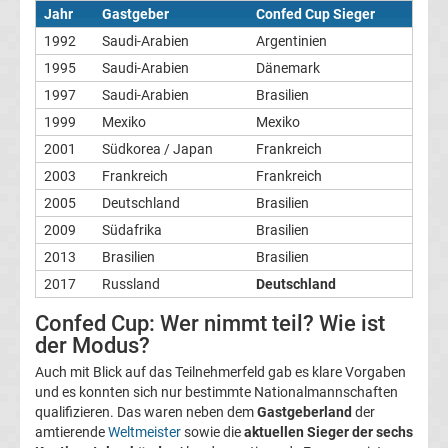
Jahr
Gastgeber
Confed Cup Sieger
Welttrainer
1992
Saudi-Arabien
Argentinien
1995
Saudi-Arabien
Dänemark
des
1997
Saudi-Arabien
Brasilien
Jahres
1999
Mexiko
Mexiko
2001
Südkorea / Japan
Frankreich
Alle
2003
Frankreich
Frankreich
2005
Deutschland
Brasilien
DDR-
2009
Südafrika
Brasilien
2013
Brasilien
Brasilien
Trainer
2017
Russland
Deutschland
der
Confed Cup: Wer nimmt teil? Wie ist
der Modus?
Nationalmannschaft
Auch mit Blick auf das Teilnehmerfeld gab es klare Vorgaben
und es konnten sich nur bestimmte Nationalmannschaften
qualifizieren. Das waren neben dem
Gastgeberland
der
Alle
amtierende
Weltmeister
sowie die
aktuellen Sieger der sechs