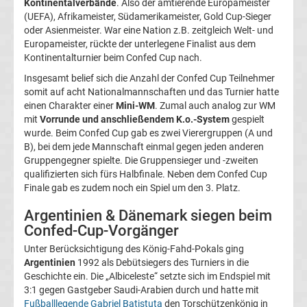
Kontinentalverbände
. Also der amtierende Europameister
UEFA-
(UEFA), Afrikameister, Südamerikameister, Gold Cup-Sieger
oder Asienmeister. War eine Nation z.B. zeitgleich Welt- und
Präsidenten
Europameister, rückte der unterlegene Finalist aus dem
Kontinentalturnier beim Confed Cup nach.
Alle
Insgesamt belief sich die Anzahl der Confed Cup Teilnehmer
somit auf acht Nationalmannschaften und das Turnier hatte
einen Charakter einer
Mini-WM
. Zumal auch analog zur WM
Welttorhüter
mit
Vorrunde und anschließendem K.o.-System
gespielt
wurde. Beim Confed Cup gab es zwei Vierergruppen (A und
des
B), bei dem jede Mannschaft einmal gegen jeden anderen
Gruppengegner spielte. Die Gruppensieger und -zweiten
qualifizierten sich fürs Halbfinale. Neben dem Confed Cup
Jahres
Finale gab es zudem noch ein Spiel um den 3. Platz.
Asienmeisterschaft
Argentinien & Dänemark siegen beim
Confed-Cup-Vorgänger
Sieger
Unter Berücksichtigung des König-Fahd-Pokals ging
Argentinien
1992 als Debütsiegers des Turniers in die
Geschichte ein. Die „Albiceleste“ setzte sich im Endspiel mit
Liste
3:1 gegen Gastgeber Saudi-Arabien durch und hatte mit
Fußballlegende
Gabriel Batistuta
den Torschützenkönig in