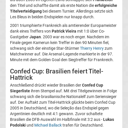
den Titel und schaffte damit als erste Nation die
erfolgreiche
Titelverteidigung
bei diesem Turnier. Allerdings setzte sich
UEFA
Les Bleus in beiden Endspielen nur knapp durch.
2001 triumphierte Frankreich als amtierender Europameister
Super
dank eines Treffers von
Patrick Vieira
mit 1:0 über Co-
Gastgeber
Japan
. 2003 war es noch enger. Nachdem im
Cup
Finale gegen Kamerun kein Treffer in den 90 Minuten fiel,
schwang sich der einstige Star-Stürmer
Thierry Henry
zum
Matchwinner auf. Die Arsenal-Legende markierte in der 97.
Sieger
Minute mit dem Golden Goal den Siegtreffer für Frankreich.
Weltfußballer
Confed Cup: Brasilien feiert Titel-
Hattrick
des
Anschließend drückt wieder Brasilien der
Confed Cup
Siegerliste
ihren Stempel auf. Mit drei Titelgewinnen in Folge
schwang sich die brasilianische Nationalelf zum Seriensieger
Jahres
auf. Der Auftakt zum Titel-Hattrick glückte beim Confed Cup
2005 in Deutschland, wo die Seleção das Endspiel gegen
Übersicht
Argentinien deutlich mit 4:1 gewann. Zuvor schaltete
Brasilien die DFB-Auswahl im Halbfinale mit 3:2 aus -
Lukas
Top-
Podolski
und
Michael Ballack
trafen für Deutschland.
Aktuell