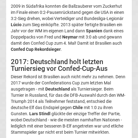
2009 in Südafrika konnten die Ballzauberer vom Zuckerhut
im Finale einen 0:2-Pausenrückstand gegen die USA in einen
Bundesliga
3:2-Sieg drehen, wobei Verteidiger und Bundesliga-Legionär
Lúcio
zum Sieg einköpfte. 2013 später fertigte Brasilien ein
Tabelle
Jahr vor der WM im eigenen Land dann
Spanien
dank eines
Doppelpacks von Fred und
Neymar
mit 3:0 ab und gewann
damit den Confed Cup zum 4. Mal! Damit ist Brasilien auch
Bundesliga
Confed Cup Rekordsieger
.
Ergebnisse
2017: Deutschland holt letzten
Turniersieg vor Confed-Cup-Aus
2.
Dieser Rekord ist Brasilien auch nicht mehr zu nehmen. Denn
2017 wurde der Confederations Cup zum letzten Mal
ausgetragen - mit
Deutschland
als Turniersieger. Beim
Liga
Turnier in Russland, für das die DFB-Auswahl durch den WM-
Triumph 2014 als Teilnehmer feststand, entschied die
Ergebnisse
deutsche Elf das Endspiel gegen
Chile
mit 1:0 zu ihren
Gunsten.
Lars Stindl
glückte der einzige Treffer der Partie,
wobei Deutschland - wie die meisten namhaften Nationen -
3.
lediglich mit einer besseren B-Elf angetreten war und etliche
Stammspieler gar nicht erst beim Turnier mitwirkten.
Liga