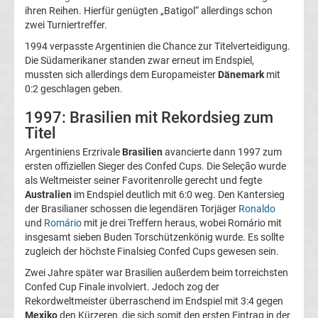
Copa
ihren Reihen. Hierfür genügten „Batigol“ allerdings schon
zwei Turniertreffer.
América
1994 verpasste Argentinien die Chance zur Titelverteidigung.
Die Südamerikaner standen zwar erneut im Endspiel,
Sieger
mussten sich allerdings dem Europameister
Dänemark
mit
0:2 geschlagen geben.
Liste
1997: Brasilien mit Rekordsieg zum
Titel
Cristiano
Argentiniens Erzrivale
Brasilien
avancierte dann 1997 zum
ersten offiziellen Sieger des Confed Cups. Die Seleção wurde
Ronaldo
als Weltmeister seiner Favoritenrolle gerecht und fegte
Australien
im Endspiel deutlich mit 6:0 weg. Den Kantersieg
der Brasilianer schossen die legendären Torjäger
Ronaldo
Europapokal
und
Romário
mit je drei Treffern heraus, wobei Romário mit
insgesamt sieben Buden Torschützenkönig wurde. Es sollte
der
zugleich der höchste Finalsieg Confed Cups gewesen sein.
Zwei Jahre später war Brasilien außerdem beim torreichsten
Pokalsieger
Confed Cup Finale involviert. Jedoch zog der
Rekordweltmeister überraschend im Endspiel mit 3:4 gegen
Mexiko
den Kürzeren, die sich somit den ersten Eintrag in der