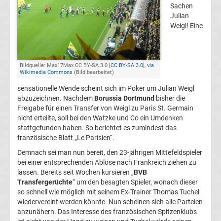
Sachen
Champions
Julian
Weigl! Eine
League
Europa
Bildquelle: Max17Max CC BY-SA 3.0 [
CC BY-SA 3.0
],
via
Wikimedia Commons
(Bild bearbeitet)
League
sensationelle Wende scheint sich im Poker um Julian Weigl
abzuzeichnen. Nachdem
Borussia Dortmund
bisher die
Freigabe für einen Transfer von Weigl zu Paris St. Germain
Europa
nicht erteilte, soll bei den Watzke und Co ein Umdenken
stattgefunden haben. So berichtet es zumindest das
Conference
französische Blatt „Le Parisien“.
Demnach sei man nun bereit, den 23-jährigen Mittefeldspieler
League
bei einer entsprechenden Ablöse nach Frankreich ziehen zu
lassen. Bereits seit Wochen kursieren „
BVB
Transfergerüchte
“ um den besagten Spieler, wonach dieser
Premier
so schnell wie möglich mit seinem Ex-Trainer Thomas Tuchel
wiedervereint werden könnte. Nun scheinen sich alle Parteien
League
anzunähern. Das Interesse des französischen Spitzenklubs