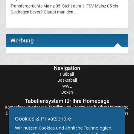
Transfergerüchte Mainz 05: Steht dem 1. FSV Mainz 05 ein
Champions
Geldregen bevor? Glaubt man den ...
League
Europa
Werbung
League
Europa
Navigation
Fußball
Basketball
Conference
WWE
Boxen
League
Tabellensystem für Ihre Homepage
Kostenlose
Bundesliga-Tabellen
und Ergebnisse für Ihre Homepage.
Premier
Die Aktualisierung der Ergebnisse erfolgt alle paar Minuten, sodass
Cookies & Privatsphäre
Sie stets auf dem Laufenden sind. Einfache und schnelle
League
Einbindung.
Wir nutzen Cookies und ähnliche Technologien,