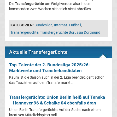
Die
Transfergerüchte
um Weigl werden also in den
Transfergerüchte
kommenden zwei Wochen sicherlich nicht abreißen.
Transferticker
KATEGORIEN:
Bundesliga
,
Internat. Fußball
,
Transfergerüchte
,
Transfergerüchte Borussia Dortmund
-
Meldungen
Aktuelle Transfergerüchte
vom
Top-Talente der 2. Bundesliga 2025/26:
Marktwerte und Transferkandidaten
Transfermarkt
Kaum ist die Saison auch in der 2. Liga beendet, geht schon
das Tauziehen auf dem Transfermarkt ...
Trainerentlassungen
Transfergerüchte: Union Berlin heiß auf Tanaka
Bundesliga
– Hannover 96 & Schalke 04 ebenfalls dran
Union Berlin Transfergerüchte: Auf der Suche nach einem
Porträts
kreativen Mittelfeldspieler soll ...