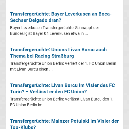
Fußballklubs
Transfergerüchte: Bayer Leverkusen an Boca-
Sechser Delgado dran?
Fußball
Bayer Leverkusen Transfergerüchte: Schnappt der
Bundesligist Bayer 04 Leverkusen etwa in ...
Bundesliga
2.
Transfergerüchte: Unions Livan Burcu auch
Thema bei Racing Straßburg
Liga
Transfergerüchte Union Berlin: Verliert der 1. FC Union Berlin
mit Livan Burcu einen ...
3.
Transfergerüchte: Livan Burcu im Visier des FC
Turin? – Verlässt er den FC Union?
Liga
Transfergerüchte Union Berlin: Verlässt Livan Burcu den 1.
FC Union Berlin im ...
DFB-
Pokal
Transfergerüchte: Mainzer Potulski im Visier der
Top-Klubs?