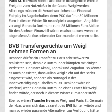
Paris St. Germain
könnte also durch die angeblich erteilte
Freigabe zum Nutznießer in der Causa Weigl werden.
UEFA
Allerdings müssen die Verantwortlichen das Financial
Fairplay im Auge behalten, denn PSG darf nur 30 Millionen
Youth
Euro in diesem Winter für neue Spieler ausgeben. Angeblich
verlangt Borussia Dortmund rund 25 Millionen Euro Ablöse
für den Sechser. Finanziell würde es also passen, wenn die
League
abgerufene Ablöse seitens der Dortmunder stimmen sollte.
Fußball
BVB Transfergerüchte um Weigl
nehmen Formen an
WM
Dennoch dürfte ein Transfer zu Paris sehr schwer zu
realisieren sein, denn die Dortmunder kämpfen mit einigen
Verletzten. Darunter Akanji, Toprak und Zagadou. So könnte
Fußball
es auch passieren, dass Julian Weigl nicht auf der Sechs
eingesetzt wird, sondern als Notnagel in der
EM
Innenverteidigung aushelfen muss. Denkbar wäre ein
Wechsel, wenn Borussia Dortmund einen Ersatz für Weigl
finden würde, der noch in diesem Winter zum Kader stößt.
Frauenfußball
Ebenso wären
Transfer News
zu Weigl und Paris St. Germain
denkbar, wenn sich das Lazarett des
BVB
lichten würde und
Amateurfußball
man so wieder passende Alternativen zur Verfügung hätte.