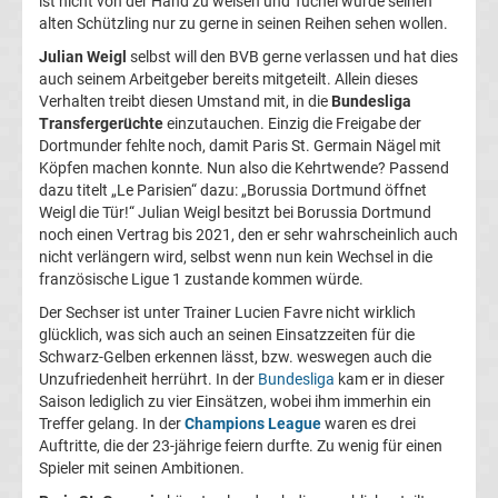
ist nicht von der Hand zu weisen und Tuchel würde seinen
alten Schützling nur zu gerne in seinen Reihen sehen wollen.
La
Julian Weigl
selbst will den BVB gerne verlassen und hat dies
auch seinem Arbeitgeber bereits mitgeteilt. Allein dieses
Liga
Verhalten treibt diesen Umstand mit, in die
Bundesliga
Transfergerüchte
einzutauchen. Einzig die Freigabe der
Serie
Dortmunder fehlte noch, damit Paris St. Germain Nägel mit
Köpfen machen konnte. Nun also die Kehrtwende? Passend
dazu titelt „Le Parisien“ dazu: „Borussia Dortmund öffnet
A
Weigl die Tür!“ Julian Weigl besitzt bei Borussia Dortmund
noch einen Vertrag bis 2021, den er sehr wahrscheinlich auch
Türk.
nicht verlängern wird, selbst wenn nun kein Wechsel in die
französische Ligue 1 zustande kommen würde.
Süper
Der Sechser ist unter Trainer Lucien Favre nicht wirklich
glücklich, was sich auch an seinen Einsatzzeiten für die
Schwarz-Gelben erkennen lässt, bzw. weswegen auch die
Lig
Unzufriedenheit herrührt. In der
Bundesliga
kam er in dieser
Saison lediglich zu vier Einsätzen, wobei ihm immerhin ein
Internat.
Treffer gelang. In der
Champions League
waren es drei
Auftritte, die der 23-jährige feiern durfte. Zu wenig für einen
Spieler mit seinen Ambitionen.
Fußball