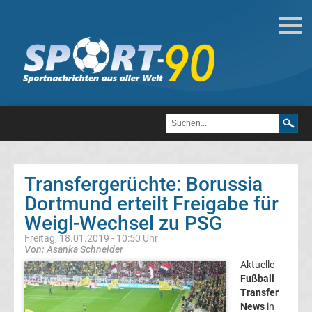
Fußball
Bundesliga
2.
Liga
Transfergerüchte: Borussia
3.
Dortmund erteilt Freigabe für
Weigl-Wechsel zu PSG
Liga
Freitag, 18.01.2019 - 10:50 Uhr
Von: Asanka Schneider
DFB-
Aktuelle
Fußball
Transfer
Pokal
News
in