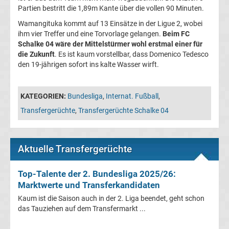
Partien bestritt die 1,89m Kante über die vollen 90 Minuten.
Transfergerüchte
Wamangituka kommt auf 13 Einsätze in der Ligue 2, wobei
ihm vier Treffer und eine Torvorlage gelangen.
Beim FC
Transferticker
Schalke 04 wäre der Mittelstürmer wohl erstmal einer für
die Zukunft
. Es ist kaum vorstellbar, dass Domenico Tedesco
den 19-jährigen sofort ins kalte Wasser wirft.
-
Meldungen
KATEGORIEN:
Bundesliga
,
Internat. Fußball
,
Transfergerüchte
,
Transfergerüchte Schalke 04
vom
Transfermarkt
Aktuelle Transfergerüchte
Trainerentlassungen
Top-Talente der 2. Bundesliga 2025/26:
Marktwerte und Transferkandidaten
Bundesliga
Kaum ist die Saison auch in der 2. Liga beendet, geht schon
das Tauziehen auf dem Transfermarkt ...
Porträts