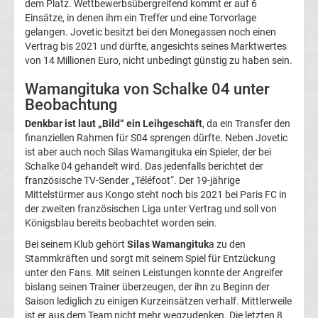
dem Platz. Wettbewerbsübergreifend kommt er auf 6
Einsätze, in denen ihm ein Treffer und eine Torvorlage
UEFA
gelangen. Jovetic besitzt bei den Monegassen noch einen
Vertrag bis 2021 und dürfte, angesichts seines Marktwertes
Youth
von 14 Millionen Euro, nicht unbedingt günstig zu haben sein.
Wamangituka von Schalke 04 unter
League
Beobachtung
Denkbar ist laut „Bild“ ein Leihgeschäft
, da ein Transfer den
Fußball
finanziellen Rahmen für S04 sprengen dürfte. Neben Jovetic
ist aber auch noch Silas Wamangituka ein Spieler, der bei
WM
Schalke 04 gehandelt wird. Das jedenfalls berichtet der
französische TV-Sender „Téléfoot“. Der 19-jährige
Mittelstürmer aus Kongo steht noch bis 2021 bei Paris FC in
Fußball
der zweiten französischen Liga unter Vertrag und soll von
Königsblau bereits beobachtet worden sein.
EM
Bei seinem Klub gehört
Silas Wamangituk
a zu den
Stammkräften und sorgt mit seinem Spiel für Entzückung
Frauenfußball
unter den Fans. Mit seinen Leistungen konnte der Angreifer
bislang seinen Trainer überzeugen, der ihn zu Beginn der
Saison lediglich zu einigen Kurzeinsätzen verhalf. Mittlerweile
Amateurfußball
ist er aus dem Team nicht mehr wegzudenken. Die letzten 8