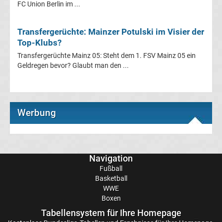
FC Union Berlin im ...
Champions
Transfergerüchte: Mainzer Potulski im Visier der
League
Top-Klubs?
Transfergerüchte Mainz 05: Steht dem 1. FSV Mainz 05 ein
Europa
Geldregen bevor? Glaubt man den ...
League
Europa
Werbung
Conference
League
Navigation
Fußball
Basketball
Premier
WWE
Boxen
League
Tabellensystem für Ihre Homepage