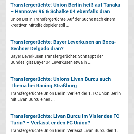
Transfergerüchte: Union Berlin heiß auf Tanaka
Fußballklubs
– Hannover 96 & Schalke 04 ebenfalls dran
Union Berlin Transfergerüchte: Auf der Suche nach einem
Fußball
kreativen Mittelfeldspieler soll ...
Bundesliga
Transfergerüchte: Bayer Leverkusen an Boca-
Sechser Delgado dran?
2.
Bayer Leverkusen Transfergerüchte: Schnappt der
Bundesligist Bayer 04 Leverkusen etwa in ...
Liga
Transfergerüchte: Unions Livan Burcu auch
3.
Thema bei Racing Straßburg
Transfergerüchte Union Berlin: Verliert der 1. FC Union Berlin
Liga
mit Livan Burcu einen ...
DFB-
Transfergerüchte: Livan Burcu im Visier des FC
Turin? – Verlässt er den FC Union?
Pokal
Transfergerüchte Union Berlin: Verlässt Livan Burcu den 1.