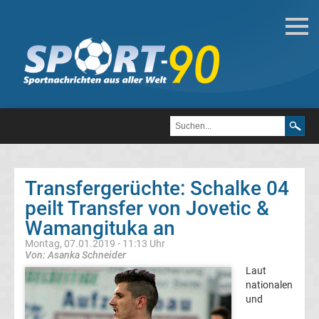
Fußball
Bundesliga
2.
Liga
Transfergerüchte: Schalke 04
3.
peilt Transfer von Jovetic &
Wamangituka an
Liga
Montag, 07.01.2019 - 11:13 Uhr
Von: Asanka Schneider
DFB-
Laut
nationalen
und
Pokal