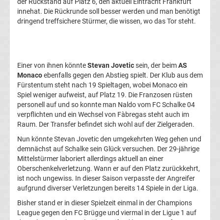
der Rückstand auf Platz 6, den aktuell Eintracht Frankfurt
innehat. Die Rückrunde soll besser werden und man benötigt
La
dringend treffsichere Stürmer, die wissen, wo das Tor steht.
Liga
Serie
Einer von ihnen könnte
Stevan Jovetic
sein, der beim
AS
Monaco
ebenfalls gegen den Abstieg spielt. Der Klub aus dem
Fürstentum steht nach 19 Spieltagen, wobei Monaco ein
A
Spiel weniger aufweist, auf Platz 19. Die Franzosen rüsten
personell auf und so konnte man Naldo vom FC Schalke 04
Türk.
verpflichten und ein Wechsel von Fàbregas steht auch im
Raum. Der Transfer befindet sich wohl auf der Zielgeraden.
Süper
Nun könnte Stevan Jovetic den umgekehrten Weg gehen und
demnächst auf Schalke sein Glück versuchen. Der 29-jährige
Mittelstürmer laboriert allerdings aktuell an einer
Lig
Oberschenkelverletzung. Wann er auf den Platz zurückkehrt,
ist noch ungewiss. In dieser Saison verpasste der Angreifer
Internat.
aufgrund diverser Verletzungen bereits 14 Spiele in der Liga.
Bisher stand er in dieser Spielzeit einmal in der Champions
Fußball
League gegen den FC Brügge und viermal in der Ligue 1 auf