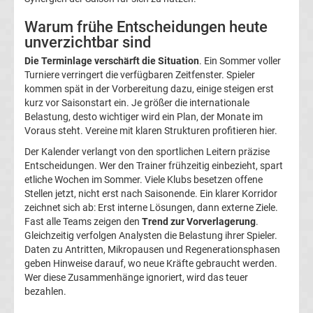
UEFA
Warum frühe Entscheidungen heute
unverzichtbar sind
Youth
Die Terminlage verschärft die Situation
. Ein Sommer voller
Turniere verringert die verfügbaren Zeitfenster. Spieler
League
kommen spät in der Vorbereitung dazu, einige steigen erst
kurz vor Saisonstart ein. Je größer die internationale
Belastung, desto wichtiger wird ein Plan, der Monate im
Fußball
Voraus steht. Vereine mit klaren Strukturen profitieren hier.
Der Kalender verlangt von den sportlichen Leitern präzise
WM
Entscheidungen. Wer den Trainer frühzeitig einbezieht, spart
etliche Wochen im Sommer. Viele Klubs besetzen offene
Fußball
Stellen jetzt, nicht erst nach Saisonende. Ein klarer Korridor
zeichnet sich ab: Erst interne Lösungen, dann externe Ziele.
Fast alle Teams zeigen den
Trend zur Vorverlagerung
.
EM
Gleichzeitig verfolgen Analysten die Belastung ihrer Spieler.
Daten zu Antritten, Mikropausen und Regenerationsphasen
Frauenfußball
geben Hinweise darauf, wo neue Kräfte gebraucht werden.
Wer diese Zusammenhänge ignoriert, wird das teuer
‍‌‍‍‌bezahlen.
Amateurfußball