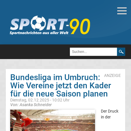
Fußball
Bundesliga
2.
Liga
Bundesliga‍‌‍‍‌ im Umbruch:
ANZEIGE
3.
Wie Vereine jetzt den Kader
für die neue Saison planen
Liga
Dienstag, 02.12.2025 - 10:02 Uhr
Von: Asanka Schneider
DFB-
Der Druck
in der
Pokal