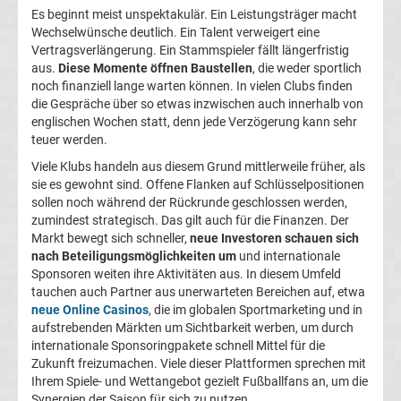
Es beginnt meist unspektakulär. Ein Leistungsträger macht
La
Wechselwünsche deutlich. Ein Talent verweigert eine
Vertragsverlängerung. Ein Stammspieler fällt längerfristig
aus.
Diese Momente öffnen Baustellen
, die weder sportlich
Liga
noch finanziell lange warten können. In vielen Clubs finden
die Gespräche über so etwas inzwischen auch innerhalb von
Serie
englischen Wochen statt, denn jede Verzögerung kann sehr
teuer werden.
A
Viele Klubs handeln aus diesem Grund mittlerweile früher, als
sie es gewohnt sind. Offene Flanken auf Schlüsselpositionen
sollen noch während der Rückrunde geschlossen werden,
Türk.
zumindest strategisch. Das gilt auch für die Finanzen. Der
Markt bewegt sich schneller,
neue Investoren schauen sich
Süper
nach Beteiligungsmöglichkeiten um
und internationale
Sponsoren weiten ihre Aktivitäten aus. In diesem Umfeld
Lig
tauchen auch Partner aus unerwarteten Bereichen auf, etwa
neue Online Casinos
, die im globalen Sportmarketing und in
aufstrebenden Märkten um Sichtbarkeit werben, um durch
Internat.
internationale Sponsoringpakete schnell Mittel für die
Zukunft freizumachen. Viele dieser Plattformen sprechen mit
Fußball
Ihrem Spiele- und Wettangebot gezielt Fußballfans an, um die
Synergien der Saison für sich zu nutzen.