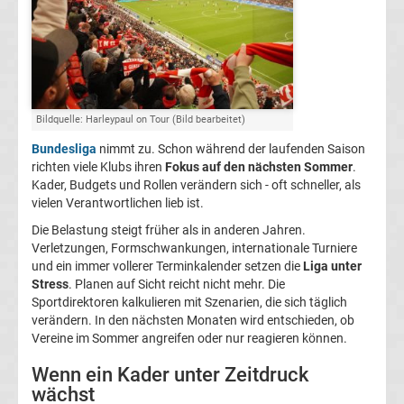
Champions
League
Europa
Bildquelle: Harleypaul on Tour (Bild bearbeitet)
Bundesliga
nimmt zu. Schon während der laufenden Saison
League
richten viele Klubs ihren
Fokus auf den nächsten Sommer
.
Kader, Budgets und Rollen verändern sich - oft schneller, als
vielen Verantwortlichen lieb ist.
Europa
Die Belastung steigt früher als in anderen Jahren.
Verletzungen, Formschwankungen, internationale Turniere
Conference
und ein immer vollerer Terminkalender setzen die
Liga unter
Stress
. Planen auf Sicht reicht nicht mehr. Die
League
Sportdirektoren kalkulieren mit Szenarien, die sich täglich
verändern. In den nächsten Monaten wird entschieden, ob
Vereine im Sommer angreifen oder nur reagieren können.
Premier
Wenn ein Kader unter Zeitdruck
League
wächst