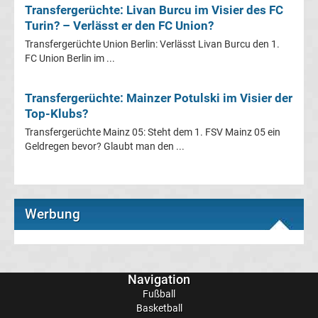
Transfergerüchte: Livan Burcu im Visier des FC
Transfergerüchte
Turin? – Verlässt er den FC Union?
Transfergerüchte Union Berlin: Verlässt Livan Burcu den 1.
Transferticker
FC Union Berlin im ...
-
Transfergerüchte: Mainzer Potulski im Visier der
Top-Klubs?
Meldungen
Transfergerüchte Mainz 05: Steht dem 1. FSV Mainz 05 ein
Geldregen bevor? Glaubt man den ...
vom
Transfermarkt
Werbung
Trainerentlassungen
Bundesliga
Navigation
Transfergerüchte
Fußball
international
Basketball