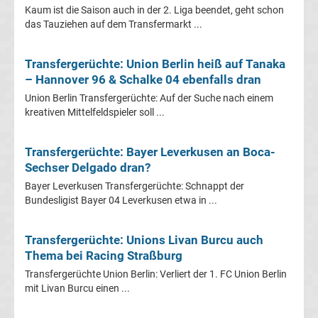
Kaum ist die Saison auch in der 2. Liga beendet, geht schon
UEFA
das Tauziehen auf dem Transfermarkt ...
Youth
Transfergerüchte: Union Berlin heiß auf Tanaka
– Hannover 96 & Schalke 04 ebenfalls dran
League
Union Berlin Transfergerüchte: Auf der Suche nach einem
kreativen Mittelfeldspieler soll ...
Fußball
Transfergerüchte: Bayer Leverkusen an Boca-
WM
Sechser Delgado dran?
Bayer Leverkusen Transfergerüchte: Schnappt der
Fußball
Bundesligist Bayer 04 Leverkusen etwa in ...
EM
Transfergerüchte: Unions Livan Burcu auch
Thema bei Racing Straßburg
Frauenfußball
Transfergerüchte Union Berlin: Verliert der 1. FC Union Berlin
mit Livan Burcu einen ...
Amateurfußball