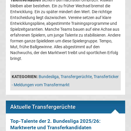
Talentverkäufen
sichern den nächsten Umbruch. Risiken
La
bleiben aber bestehen. Ein zu früher Wechsel bremst die
Entwicklung. Ein zu später mindert den Wert. Die richtige
Entscheidung liegt dazwischen. Vereine setzen auf klare
Liga
Entwicklungspläne, abgestimmte Trainingsprogramme und
Spielzeitgarantien. Manche Teams bauen auf eine Achse aus
Serie
erfahrenen Spielern, um junge Talente zu stabilisieren. Andere
formen ganze Spielideen um diese Spielergruppe. Tempo,
Mut, frühe Ballgewinne. Alles abgestimmt auf den
A
Nachwuchs, der den Marktwert treibt und sportlichen Erfolg
bringt.
Türk.
KATEGORIEN:
Bundesliga
,
Transfergerüchte
,
Transferticker
Süper
- Meldungen vom Transfermarkt
Lig
Aktuelle Transfergerüchte
Internat.
Top-Talente der 2. Bundesliga 2025/26:
Fußball
Marktwerte und Transferkandidaten