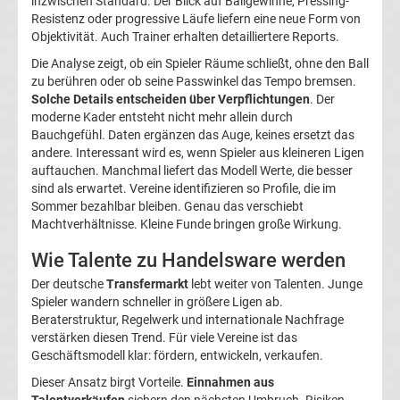
inzwischen Standard. Der Blick auf Ballgewinne, Pressing-
Champions
Resistenz oder progressive Läufe liefern eine neue Form von
Objektivität. Auch Trainer erhalten detailliertere Reports.
League
Die Analyse zeigt, ob ein Spieler Räume schließt, ohne den Ball
zu berühren oder ob seine Passwinkel das Tempo bremsen.
Solche Details entscheiden über Verpflichtungen
. Der
Europa
moderne Kader entsteht nicht mehr allein durch
Bauchgefühl. Daten ergänzen das Auge, keines ersetzt das
League
andere. Interessant wird es, wenn Spieler aus kleineren Ligen
auftauchen. Manchmal liefert das Modell Werte, die besser
sind als erwartet. Vereine identifizieren so Profile, die im
Europa
Sommer bezahlbar bleiben. Genau das verschiebt
Machtverhältnisse. Kleine Funde bringen große Wirkung.
Conference
Wie Talente zu Handelsware werden
League
Der deutsche
Transfermarkt
lebt weiter von Talenten. Junge
Spieler wandern schneller in größere Ligen ab.
Beraterstruktur, Regelwerk und internationale Nachfrage
Premier
verstärken diesen Trend. Für viele Vereine ist das
Geschäftsmodell klar: fördern, entwickeln, verkaufen.
League
Dieser Ansatz birgt Vorteile.
Einnahmen aus