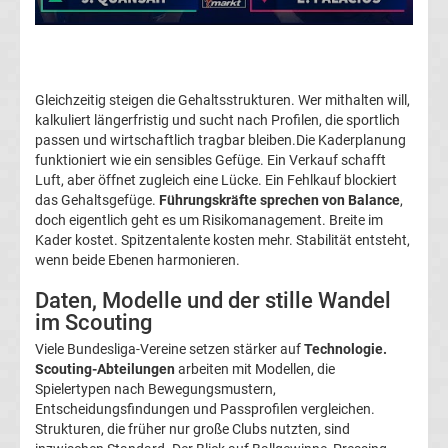
Fußballklubs
Fußball
Gleichzeitig steigen die Gehaltsstrukturen. Wer mithalten will,
Bundesliga
kalkuliert längerfristig und sucht nach Profilen, die sportlich
passen und wirtschaftlich tragbar bleiben.Die Kaderplanung
funktioniert wie ein sensibles Gefüge. Ein Verkauf schafft
2.
Luft, aber öffnet zugleich eine Lücke. Ein Fehlkauf blockiert
das Gehaltsgefüge.
Führungskräfte sprechen von Balance
,
Liga
doch eigentlich geht es um Risikomanagement. Breite im
Kader kostet. Spitzentalente kosten mehr. Stabilität entsteht,
wenn beide Ebenen harmonieren.
3.
Daten, Modelle und der stille Wandel
Liga
im Scouting
Viele Bundesliga-Vereine setzen stärker auf
Technologie.
DFB-
Scouting-Abteilungen
arbeiten mit Modellen, die
Spielertypen nach Bewegungsmustern,
Entscheidungsfindungen und Passprofilen vergleichen.
Pokal
Strukturen, die früher nur große Clubs nutzten, sind