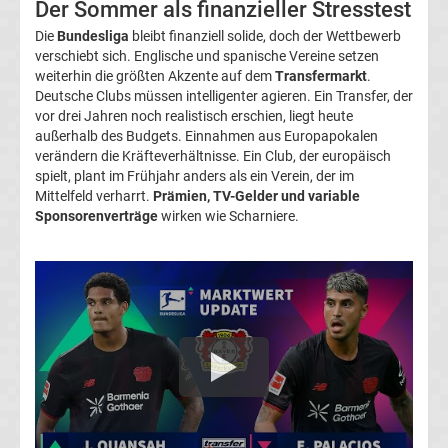
Der Sommer als finanzieller Stresstest
Transfergerüchte
Die
Bundesliga
bleibt finanziell solide, doch der Wettbewerb
verschiebt sich. Englische und spanische Vereine setzen
weiterhin die größten Akzente auf dem
Transfermarkt
.
Transferticker
Deutsche Clubs müssen intelligenter agieren. Ein Transfer, der
vor drei Jahren noch realistisch erschien, liegt heute
-
außerhalb des Budgets. Einnahmen aus Europapokalen
verändern die Kräfteverhältnisse. Ein Club, der europäisch
spielt, plant im Frühjahr anders als ein Verein, der im
Meldungen
Mittelfeld verharrt.
Prämien, TV-Gelder und variable
Sponsorenverträge
wirken wie Scharniere.
vom
Transfermarkt
Trainerentlassungen
Bundesliga
Porträts