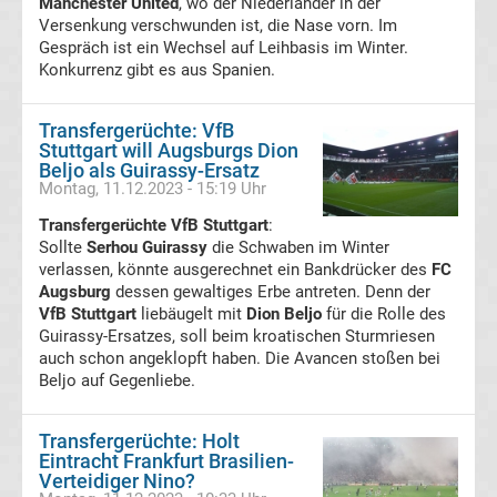
Manchester United
, wo der Niederländer in der
Tabelle
Versenkung verschwunden ist, die Nase vorn. Im
Gespräch ist ein Wechsel auf Leihbasis im Winter.
Konkurrenz gibt es aus Spanien.
DFB-
Pokal
Transfergerüchte: VfB
Stuttgart will Augsburgs Dion
Beljo als Guirassy-Ersatz
Ergebnisse
Montag, 11.12.2023 - 15:19 Uhr
Transfergerüchte VfB Stuttgart
:
Champions
Sollte
Serhou Guirassy
die Schwaben im Winter
verlassen, könnte ausgerechnet ein Bankdrücker des
FC
League
Augsburg
dessen gewaltiges Erbe antreten. Denn der
VfB Stuttgart
liebäugelt mit
Dion Beljo
für die Rolle des
Guirassy-Ersatzes, soll beim kroatischen Sturmriesen
Tabelle
auch schon angeklopft haben. Die Avancen stoßen bei
Beljo auf Gegenliebe.
Champions
Transfergerüchte: Holt
League
Eintracht Frankfurt Brasilien-
Verteidiger Nino?