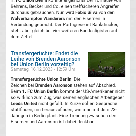
1. FC Union Berlin
könnte angesichts der Torflaute von
England
Behrens, Becker und Co. einen treffsicheren Angreifer
durchaus gebrauchen. Nun wird
Fábio Silva
von den
Wolverhampton Wanderers
mit den Eisernen in
Transfergerüchte
Verbindung gebracht. Der Portugiese ist Bankdrücker,
steht aber gleich bei vier weiteren Bundesligisten auf
Italien
dem Zettel.
Transfergerüchte
Transfergerüchte: Endet die
Leihe von Brenden Aaronson
bei Union Berlin vorzeitig?
Spanien
Samstag, 16.12.2023 - 12:59 Uhr
Top-
Transfergerüchte Union Berlin
: Die
Aktuell
Zeichen bei
Brenden Aaronson
stehen auf Abschied.
Beim
1. FC Union Berlin
kommt der US-Amerikaner nicht
Bundesliga
so wirklich zum Zug, was seinen englischen Arbeitgeber
Leeds United
nicht gefällt. In Kürze sollen Gespräche
stattfinden, um herauszufinden, wie man mit dem 23-
Tabelle
Jährigen in Berlin plant. Eine Trennung zwischen den
Eisernen und Aaronson ist dabei denkbar.
Bundesliga