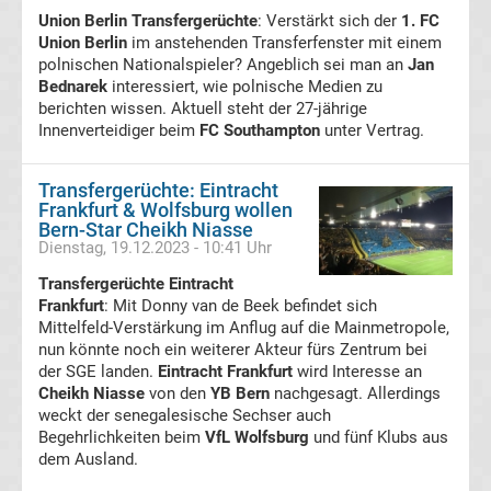
Union Berlin Transfergerüchte
: Verstärkt sich der
1. FC
Premier
Union Berlin
im anstehenden Transferfenster mit einem
polnischen Nationalspieler? Angeblich sei man an
Jan
League
Bednarek
interessiert, wie polnische Medien zu
berichten wissen. Aktuell steht der 27-jährige
Torschützenkönige
Innenverteidiger beim
FC Southampton
unter Vertrag.
Spieler
Transfergerüchte: Eintracht
Frankfurt & Wolfsburg wollen
Bern-Star Cheikh Niasse
des
Dienstag, 19.12.2023 - 10:41 Uhr
Transfergerüchte Eintracht
Monats
Frankfurt
: Mit Donny van de Beek befindet sich
Mittelfeld-Verstärkung im Anflug auf die Mainmetropole,
Premier
nun könnte noch ein weiterer Akteur fürs Zentrum bei
der SGE landen.
Eintracht Frankfurt
wird Interesse an
Cheikh Niasse
von den
YB Bern
nachgesagt. Allerdings
League
weckt der senegalesische Sechser auch
Begehrlichkeiten beim
VfL Wolfsburg
und fünf Klubs aus
Premier
dem Ausland.