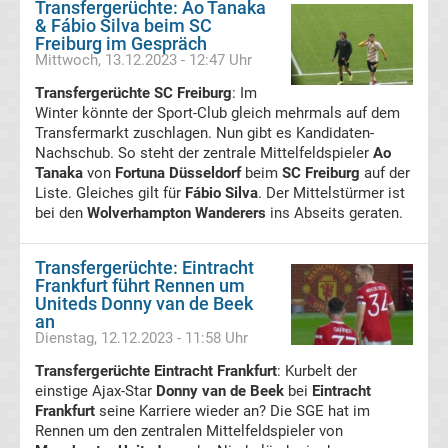
Transfergerüchte: Ao Tanaka
Ergebnisse
& Fábio Silva beim SC
Freiburg im Gespräch
Mittwoch, 13.12.2023 - 12:47 Uhr
2.
Transfergerüchte SC Freiburg
: Im
Winter könnte der Sport-Club gleich mehrmals auf dem
Liga
Transfermarkt zuschlagen. Nun gibt es Kandidaten-
Nachschub. So steht der zentrale Mittelfeldspieler
Ao
Ergebnisse
Tanaka
von
Fortuna Düsseldorf
beim
SC Freiburg
auf der
Liste. Gleiches gilt für
Fábio Silva
. Der Mittelstürmer ist
bei den
Wolverhampton Wanderers
ins Abseits geraten.
3.
Liga
Transfergerüchte: Eintracht
Frankfurt führt Rennen um
Uniteds Donny van de Beek
Ergebnisse
an
Dienstag, 12.12.2023 - 11:58 Uhr
3.
Transfergerüchte Eintracht Frankfurt
: Kurbelt der
einstige Ajax-Star
Donny van de Beek
bei
Eintracht
Frankfurt
seine Karriere wieder an? Die SGE hat im
Liga
Rennen um den zentralen Mittelfeldspieler von