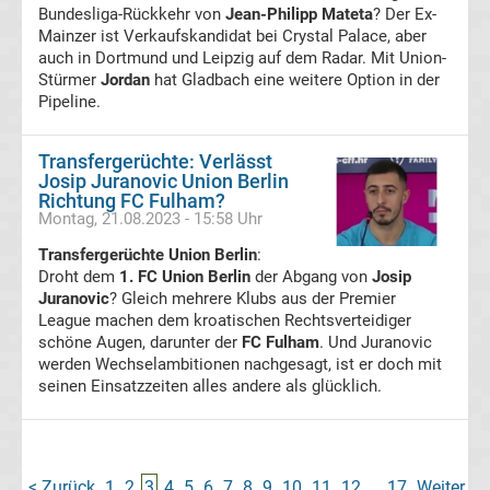
Bundesliga-Rückkehr von
Jean-Philipp Mateta
? Der Ex-
Mainzer ist Verkaufskandidat bei Crystal Palace, aber
Handball
auch in Dortmund und Leipzig auf dem Radar. Mit Union-
Stürmer
Jordan
hat Gladbach eine weitere Option in der
Handball
Pipeline.
Bundesliga
Transfergerüchte: Verlässt
Josip Juranovic Union Berlin
Handball
Richtung FC Fulham?
Montag, 21.08.2023 - 15:58 Uhr
international
Transfergerüchte Union Berlin
:
Droht dem
1. FC Union Berlin
der Abgang von
Josip
Boxen
Juranovic
? Gleich mehrere Klubs aus der Premier
League machen dem kroatischen Rechtsverteidiger
schöne Augen, darunter der
FC Fulham
. Und Juranovic
Boxen
werden Wechselambitionen nachgesagt, ist er doch mit
seinen Einsatzzeiten alles andere als glücklich.
News
Kickboxen
< Zurück
1
2
3
4
5
6
7
8
9
10
11
12
17
Weiter
...