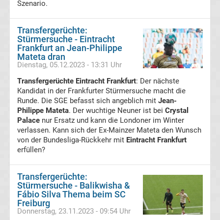
Erg.
Szenario.
Conference
Transfergerüchte:
Stürmersuche - Eintracht
Frankfurt an Jean-Philippe
League
Mateta dran
Dienstag, 05.12.2023 - 13:31 Uhr
Tabelle
Transfergerüchte Eintracht Frankfurt
: Der nächste
Kandidat in der Frankfurter Stürmersuche macht die
Runde. Die SGE befasst sich angeblich mit
Formel
Jean-
Philippe Mateta
. Der wuchtige Neuner ist bei
Crystal
Palace
nur Ersatz und kann die Londoner im Winter
1
verlassen. Kann sich der Ex-Mainzer Mateta den Wunsch
von der Bundesliga-Rückkehr mit
Eintracht Frankfurt
Rennkalender
erfüllen?
Transfergerüchte
Transfergerüchte:
Stürmersuche - Balikwisha &
Fábio Silva Thema beim SC
WWE
Freiburg
Donnerstag, 23.11.2023 - 09:54 Uhr