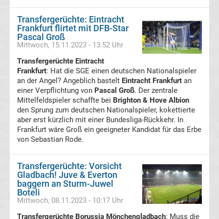
live
Transfergerüchte: Eintracht
im
Frankfurt flirtet mit DFB-Star
Pascal Groß
Mittwoch, 15.11.2023 - 13:52 Uhr
TV
Transfergerüchte Eintracht
Tabellen
Frankfurt
: Hat die SGE einen deutschen Nationalspieler
&
an der Angel? Angeblich bastelt
Eintracht Frankfurt
an
Ergebnisse
einer Verpflichtung von
Pascal Groß
. Der zentrale
International:
Mittelfeldspieler schaffte bei
Brighton & Hove Albion
den Sprung zum deutschen Nationalspieler, kokettierte
La
aber erst kürzlich mit einer Bundesliga-Rückkehr. In
Frankfurt wäre Groß ein geeigneter Kandidat für das Erbe
Liga
von Sebastian Rode.
Ergebnisse
Transfergerüchte: Vorsicht
Gladbach! Juve & Everton
baggern an Sturm-Juwel
La
Boteli
Mittwoch, 08.11.2023 - 10:17 Uhr
Liga
Transfergerüchte Borussia Mönchengladbach
: Muss die