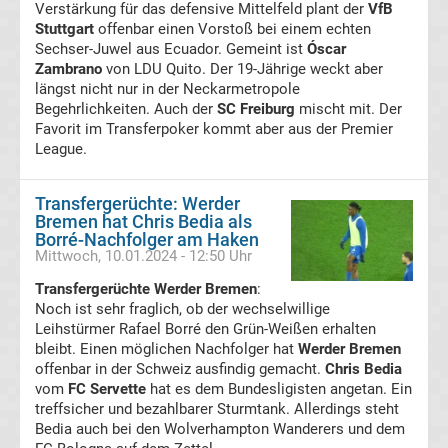
Verstärkung für das defensive Mittelfeld plant der
VfB
Stuttgart
offenbar einen Vorstoß bei einem echten
Transfergerüchte
Sechser-Juwel aus Ecuador. Gemeint ist
Óscar
Zambrano
von LDU Quito. Der 19-Jährige weckt aber
Transferticker
längst nicht nur in der Neckarmetropole
Begehrlichkeiten. Auch der
SC Freiburg
mischt mit. Der
Favorit im Transferpoker kommt aber aus der Premier
-
League.
Meldungen
Transfergerüchte: Werder
Bremen hat Chris Bedia als
vom
Borré-Nachfolger am Haken
Mittwoch, 10.01.2024 - 12:50 Uhr
Transfermarkt
Transfergerüchte Werder Bremen
:
Noch ist sehr fraglich, ob der wechselwillige
Leihstürmer Rafael Borré den Grün-Weißen erhalten
Trainerentlassungen
bleibt. Einen möglichen Nachfolger hat
Werder Bremen
offenbar in der Schweiz ausfindig gemacht.
Chris Bedia
Bundesliga
vom
FC Servette
hat es dem Bundesligisten angetan. Ein
treffsicher und bezahlbarer Sturmtank. Allerdings steht
Bedia auch bei den Wolverhampton Wanderers und dem
Porträts