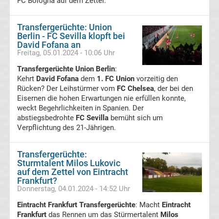
FC Bologna auf dem Zettel.
Fußballklubs
Transfergerüchte: Union
Premier
Berlin - FC Sevilla klopft bei
League
David Fofana an
Freitag, 05.01.2024 - 10:06 Uhr
Alle
Transfergerüchte Union Berlin
:
Kehrt
David Fofana
dem
1. FC Union
vorzeitig den
Rücken? Der Leihstürmer vom
FA
FC Chelsea
, der bei den
Eisernen die hohen Erwartungen nie erfüllen konnte,
weckt Begehrlichkeiten in Spanien. Der
Cup
abstiegsbedrohte
FC Sevilla
bemüht sich um
Verpflichtung des 21-Jährigen.
Sieger
Transfergerüchte:
Alle
Sturmtalent Milos Lukovic
auf dem Zettel von Eintracht
Frankfurt?
League
Donnerstag, 04.01.2024 - 14:52 Uhr
Eintracht Frankfurt Transfergerüchte
: Macht
Eintracht
Cup
Frankfurt
das Rennen um das Stürmertalent
Milos