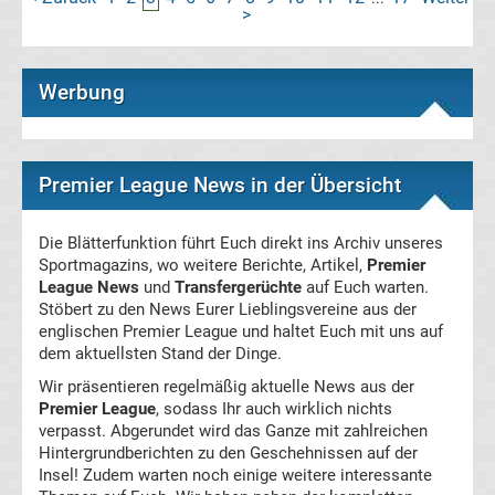
Motorsport
>
Formel
Werbung
1
DTM
Premier League News in der Übersicht
MotoGP
Die Blätterfunktion führt Euch direkt ins Archiv unseres
Sportmagazins, wo weitere Berichte, Artikel,
Premier
Eishockey
League News
und
Transfergerüchte
auf Euch warten.
Stöbert zu den News Eurer Lieblingsvereine aus der
DEL
englischen Premier League und haltet Euch mit uns auf
dem aktuellsten Stand der Dinge.
NHL
Wir präsentieren regelmäßig aktuelle News aus der
Premier League
, sodass Ihr auch wirklich nichts
verpasst. Abgerundet wird das Ganze mit zahlreichen
Sportarten
Hintergrundberichten zu den Geschehnissen auf der
Insel! Zudem warten noch einige weitere interessante
Darts