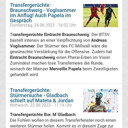
Transfergerüchte
Transfergerüchte:
Braunschweig - Voglsammer
im Anflug! Auch Papela im
Italien
Gespräch
Donnerstag, 24.08.2023 - 16:02 Uhr
Transfergerüchte
T
ransfergerüchte Eintracht Braunschweig
: Der BTSV
bastelt intensiv an einer Verpflichtung von
Andreas
Spanien
Voglsammer
. Der Stürmer des FC Millwall wäre die
gewünschte Verstärkung für die Offensive. Zudem hat
Basketball
Eintracht Braunschweig
einen Pherai-Erben im Visier.
Zumindest machen lose Transfernews die Runde,
wonach der Mainzer
Basketball
Merveille Papela
beim Zweitligisten
gehandelt wird.
Bundesliga
Transfergerüchte:
Stürmersuche - Gladbach
NBA
schielt auf Mateta & Jordan
Mittwoch, 23.08.2023 - 11:14 Uhr
Boston
Transfergerüchte Bor. M´Gladbach
:
Die Fohlen wollen in diesem Transferfenster noch einen
weiteren Stürmer holen. Kommt es in diesem Zuge zur
Celtics