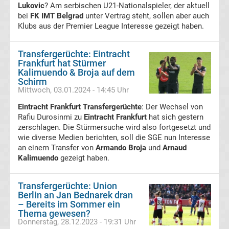
Lukovic
? Am serbischen U21-Nationalspieler, der aktuell
Sieger
bei
FK IMT Belgrad
unter Vertrag steht, sollen aber auch
Klubs aus der Premier League Interesse gezeigt haben.
Deutsche
Transfergerüchte: Eintracht
Frankfurt hat Stürmer
Trainer
Kalimuendo & Broja auf dem
Schirm
Premier
Mittwoch, 03.01.2024 - 14:45 Uhr
Eintracht Frankfurt Transfergerüchte
: Der Wechsel von
League
Rafiu Durosinmi zu
Eintracht Frankfurt
hat sich gestern
zerschlagen. Die Stürmersuche wird also fortgesetzt und
wie diverse Medien berichten, soll die SGE nun Interesse
Premier
an einem Transfer von
Armando Broja
und
Arnaud
Kalimuendo
gezeigt haben.
League
Transfergerüchte: Union
Meister
Berlin an Jan Bednarek dran
– Bereits im Sommer ein
Thema gewesen?
Liste
Donnerstag, 28.12.2023 - 19:31 Uhr