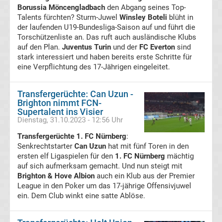
Borussia Möncengladbach
den Abgang seines Top-
Tabelle
Talents fürchten? Sturm-Juwel
Winsley Boteli
blüht in
der laufenden U19-Bundesliga-Saison auf und führt die
Torschützenliste an. Das ruft auch ausländische Klubs
Premier
auf den Plan.
Juventus Turin
und der
FC Everton
sind
stark interessiert und haben bereits erste Schritte für
League
eine Verpflichtung des 17-Jährigen eingeleitet.
Erg.
Transfergerüchte: Can Uzun -
Brighton nimmt FCN-
Supertalent ins Visier
Premier
Dienstag, 31.10.2023 - 12:56 Uhr
Transfergerüchte 1. FC Nürnberg
:
League
Senkrechtstarter
Can Uzun
hat mit fünf Toren in den
ersten elf Ligaspielen für den
1. FC Nürnberg
mächtig
Tabelle
auf sich aufmerksam gemacht. Und nun steigt mit
Brighton & Hove Albion
auch ein Klub aus der Premier
League in den Poker um das 17-jährige Offensivjuwel
Frauen
ein. Dem Club winkt eine satte Ablöse.
Bundesliga