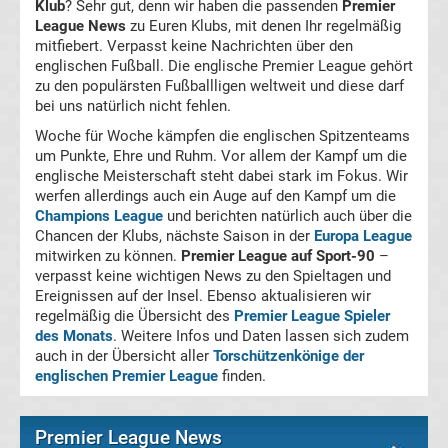
Klub
? Sehr gut, denn wir haben die passenden
Premier
League News
zu Euren Klubs, mit denen Ihr regelmäßig
La
mitfiebert. Verpasst keine Nachrichten über den
englischen Fußball. Die englische Premier League gehört
Liga
zu den populärsten Fußballligen weltweit und diese darf
bei uns natürlich nicht fehlen.
Serie
Woche für Woche kämpfen die englischen Spitzenteams
um Punkte, Ehre und Ruhm. Vor allem der Kampf um die
englische Meisterschaft steht dabei stark im Fokus. Wir
A
werfen allerdings auch ein Auge auf den Kampf um die
Champions League
und berichten natürlich auch über die
Türk.
Chancen der Klubs, nächste Saison in der
Europa League
mitwirken zu können.
Premier League auf Sport-90
–
verpasst keine wichtigen News zu den Spieltagen und
Süper
Ereignissen auf der Insel. Ebenso aktualisieren wir
regelmäßig die Übersicht des
Premier League Spieler
Lig
des Monats
. Weitere Infos und Daten lassen sich zudem
auch in der Übersicht aller
Torschützenkönige der
englischen Premier League
finden.
Internat.
Fußball
Premier League News