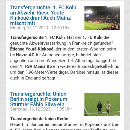
League
Transfergerüchte: 1. FC Köln
an Abwehr-Riese Youté
Kinkoué dran! Auch Mainz
Erg.
mischt mit
Montag, 18.12.2023 - 12:50 Uhr
Premier
Transfergerüchte 1. FC Köln
: Hat der
1. FC Köln
die
gesuchte Abwehrverstärkung in Frankreich gefunden?
League
Étienne Youté Kinkoué
, der in den letzten Wochen beim
Le Havre AC
für Aufsehen sorgte, befindet sich
angeblich auf dem Wunschzettel. Allerdings baggert mit
Tabelle
dem
1. FSV Mainz 05
ein weiteres Bundesliga-Kellerkind
um den 1,96-Meter-Verteidiger. Darüber hinaus ist dieser
Transfergerüchte
international
auch in England gefragt.
Transfergerüchte
Transfergerüchte: Union
Berlin steigt in Poker um
Stürmer Fábio Silva ein
Deutschland
Samstag, 16.12.2023 - 13:35 Uhr
Transfergerüchte Union Berlin
:
Transfergerüchte
Heuert im Januar ein neuer Stürmer in Köpenick an? Der