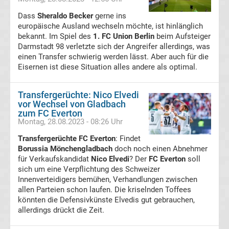
Ergebnisse
Dass
Sheraldo Becker
gerne ins
europäische Ausland wechseln möchte, ist hinlänglich
Serie
bekannt. Im Spiel des
1. FC Union Berlin
beim Aufsteiger
Darmstadt 98 verletzte sich der Angreifer allerdings, was
einen Transfer schwierig werden lässt. Aber auch für die
A
Eisernen ist diese Situation alles andere als optimal.
Tabelle
Transfergerüchte: Nico Elvedi
vor Wechsel von Gladbach
Transfergerüchte
zum FC Everton
Montag, 28.08.2023 - 08:26 Uhr
Transfergerüchte
Transfergerüchte FC Everton
: Findet
Borussia Mönchengladbach
doch noch einen Abnehmer
Deutschland
für Verkaufskandidat
Nico Elvedi
? Der
FC Everton
soll
sich um eine Verpflichtung des Schweizer
Innenverteidigers bemühen, Verhandlungen zwischen
Transfergerüchte
allen Parteien schon laufen. Die kriselnden Toffees
könnten die Defensivkünste Elvedis gut gebrauchen,
England
allerdings drückt die Zeit.