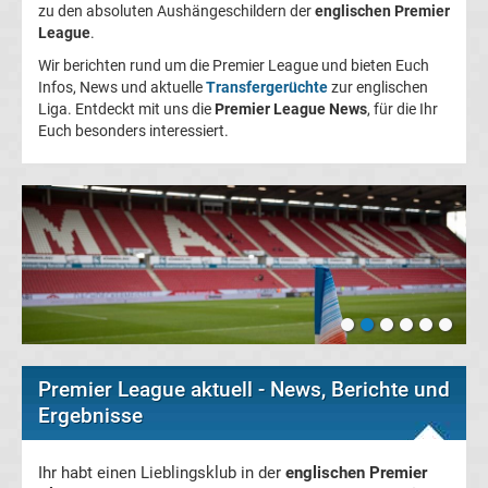
zu den absoluten Aushängeschildern der
englischen Premier
Champions
League
.
Wir berichten rund um die Premier League und bieten Euch
League
Infos, News und aktuelle
Transfergerüchte
zur englischen
Liga. Entdeckt mit uns die
Premier League News
, für die Ihr
Euch besonders interessiert.
Europa
League
Europa
Conference
League
Premier League aktuell - News, Berichte und
Premier
Ergebnisse
League
Ihr habt einen Lieblingsklub in der
englischen Premier