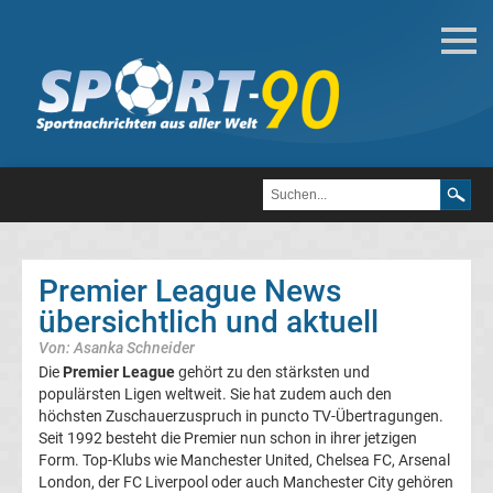
Fußball
Bundesliga
2.
Liga
Premier League News
3.
übersichtlich und aktuell
Von: Asanka Schneider
Liga
Die
Premier League
gehört zu den stärksten und
populärsten Ligen weltweit. Sie hat zudem auch den
DFB-
höchsten Zuschauerzuspruch in puncto TV-Übertragungen.
Seit 1992 besteht die Premier nun schon in ihrer jetzigen
Form. Top-Klubs wie Manchester United, Chelsea FC, Arsenal
Pokal
London, der FC Liverpool oder auch Manchester City gehören