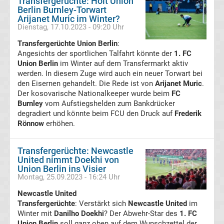
Transfergerüchte: Holt Union
Berlin Burnley-Torwart
Erg.
Arijanet Muric im Winter?
Dienstag, 17.10.2023 - 09:20 Uhr
Frauen
Transfergerüchte Union Berlin
:
Angesichts der sportlichen Talfahrt könnte der
1. FC
Bundesliga
Union Berlin
im Winter auf dem Transfermarkt aktiv
werden. In diesem Zuge wird auch ein neuer Torwart bei
den Eisernen gehandelt. Die Rede ist von
Arijanet Muric
.
Tabelle
Der kosovarische Nationalkeeper wurde beim
FC
Burnley
vom Aufstiegshelden zum Bankdrücker
Ligue
degradiert und könnte beim FCU den Druck auf
Frederik
Rönnow
erhöhen.
1
Transfergerüchte: Newcastle
United nimmt Doekhi von
Ergebnisse
Union Berlin ins Visier
Montag, 25.09.2023 - 16:24 Uhr
Ligue
Newcastle United
Transfergerüchte
: Verstärkt sich
Newcastle United
im
1
Winter mit
Danilho Doekhi
? Der Abwehr-Star des
1. FC
Union Berlin
soll ganz oben auf dem Wunschzettel der