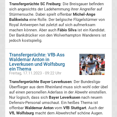
News
Transfergerüchte SC Freiburg
: Die Breisgauer befinden
sich angesichts der Ladehemmung ihrer Angreifer auf
Stürmersuche. Dabei spielt offenbar
Michel-Ange
Boxen
Balikwisha
eine Rolle. Der belgische Flügelstürmer von
Royal Antwerpen hat zuletzt auf sich aufmerksam
News
machen können. Aber auch
Fábio Silva
ist ein Kandidat.
Der Bankdrücker von den Wolverhampton Wanderers ist
jedoch kostspielig.
DAZN
Programm
Transfergerüchte: VfB-Ass
Waldemar Anton in
Leverkusen und Wolfsburg
&
ein Thema
Freitag, 17.11.2023 - 09:22 Uhr
Infos
Transfergerüchte Bayer Leverkusen
: Der Bundesliga-
Überflieger aus dem Rheinland muss sich wohl oder übel
auf einen personellen Aderlass in der Abwehr einstellen.
Telekom
Nur logisch, dass sich
Bayer Leverkusen
nach neuem
Defensiv-Personal umschaut. Ein heißes Thema ist
Eishockey
offenbar
Waldemar Anton
vom
VfB Stuttgart
. Auch der
VfL Wolfsburg
macht dem Abwehrchef schöne Augen.