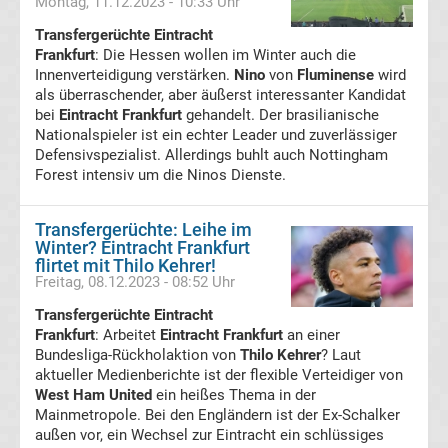
Montag, 11.12.2023 - 10:33 Uhr
Ergebnisse
Transfergerüchte Eintracht
Frankfurt
: Die Hessen wollen im Winter auch die
Europa
Innenverteidigung verstärken.
Nino
von
Fluminense
wird
als überraschender, aber äußerst interessanter Kandidat
League
bei
Eintracht Frankfurt
gehandelt. Der brasilianische
Nationalspieler ist ein echter Leader und zuverlässiger
Defensivspezialist. Allerdings buhlt auch Nottingham
Tabelle
Forest intensiv um die Ninos Dienste.
Europa
Transfergerüchte: Leihe im
Winter? Eintracht Frankfurt
League
flirtet mit Thilo Kehrer!
Freitag, 08.12.2023 - 08:52 Uhr
Ergebnisse
Transfergerüchte Eintracht
Frankfurt
: Arbeitet
Eintracht Frankfurt
an einer
Bundesliga-Rückholaktion von
Thilo Kehrer
? Laut
Conference
aktueller Medienberichte ist der flexible Verteidiger von
West Ham United
ein heißes Thema in der
League
Mainmetropole. Bei den Engländern ist der Ex-Schalker
außen vor, ein Wechsel zur Eintracht ein schlüssiges