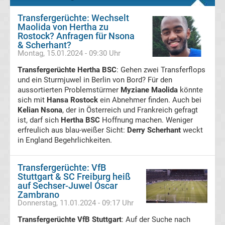
UEFA
Transfergerüchte: Wechselt
Maolida von Hertha zu
Rostock? Anfragen für Nsona
Youth
& Scherhant?
Montag, 15.01.2024 - 09:30 Uhr
League
Transfergerüchte Hertha BSC
: Gehen zwei Transferflops
und ein Sturmjuwel in Berlin von Bord? Für den
Fußball
aussortierten Problemstürmer
Myziane Maolida
könnte
sich mit
Hansa Rostock
ein Abnehmer finden. Auch bei
Kelian Nsona
, der in Österreich und Frankreich gefragt
WM
ist, darf sich
Hertha BSC
Hoffnung machen. Weniger
erfreulich aus blau-weißer Sicht:
Derry Scherhant
weckt
Fußball
in England Begehrlichkeiten.
EM
Transfergerüchte: VfB
Stuttgart & SC Freiburg heiß
auf Sechser-Juwel Óscar
Frauenfußball
Zambrano
Donnerstag, 11.01.2024 - 09:17 Uhr
Amateurfußball
Transfergerüchte VfB Stuttgart
: Auf der Suche nach