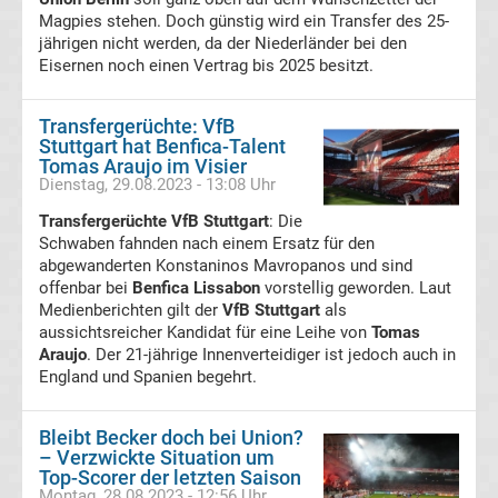
Magpies stehen. Doch günstig wird ein Transfer des 25-
Tabelle
jährigen nicht werden, da der Niederländer bei den
Eisernen noch einen Vertrag bis 2025 besitzt.
Süper
Transfergerüchte: VfB
Lig
Stuttgart hat Benfica-Talent
Tomas Araujo im Visier
Dienstag, 29.08.2023 - 13:08 Uhr
Ergebnisse
Transfergerüchte VfB Stuttgart
: Die
Schwaben fahnden nach einem Ersatz für den
Süper
abgewanderten Konstaninos Mavropanos und sind
offenbar bei
Benfica Lissabon
vorstellig geworden. Laut
Lig
Medienberichten gilt der
VfB Stuttgart
als
aussichtsreicher Kandidat für eine Leihe von
Tomas
Tabelle
Araujo
. Der 21-jährige Innenverteidiger ist jedoch auch in
England und Spanien begehrt.
Serie
Bleibt Becker doch bei Union?
– Verzwickte Situation um
A
Top-Scorer der letzten Saison
Montag, 28.08.2023 - 12:56 Uhr