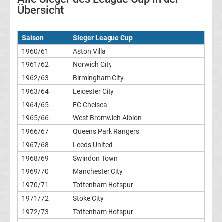
Übersicht
League
Erg.
Saison
Sieger League Cup
1960/61
Aston Villa
Premier
1961/62
Norwich City
1962/63
Birmingham City
League
1963/64
Leicester City
1964/65
FC Chelsea
Tabelle
1965/66
West Bromwich Albion
Top-
1966/67
Queens Park Rangers
Aktuell
1967/68
Leeds United
1968/69
Swindon Town
Bundesliga
1969/70
Manchester City
Tabelle
1970/71
Tottenham Hotspur
1971/72
Stoke City
Bundesliga
1972/73
Tottenham Hotspur