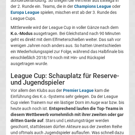
Sonderbehandlung. So steigen die Vertreter aus Eliteliga in
News
der 2. Runde ein. Teams, die in der
Champions League
oder
Europa League
spielen, mischen erst ab der 3. Runde des
Boxen
League Cups.
Mittlerweile wird der League Cup in voller Gänze nach dem
News
K.o.-Modus
ausgetragen. Bei Gleichstand nach 90 Minuten
geht es direkt mit dem Elfmeterschießen weiter. Das sah vor
wenigen Jahren noch anders aus. So hatten Unentschieden
DAZN
ein Wiederholungsspiel zur Folge, während das Halbfinale bis
einschließlich 2018/19 noch mit Hin- und Rückspiel
Programm
ausgetragen wurde.
League Cup: Schauplatz für Reserve-
&
und Jugendspieler
Vor allem den Klubs aus der
Premier League
kam die
Infos
Einführung des K.o.-Systems sehr gelegen. Da der League
Cup vielen Trainern nur ein lästiger Dorn im Auge war bzw. bis
Telekom
heute auch noch ist.
Entsprechend laufen die Top-Teams in
diesem Wettbewerb vornehmlich mit ihrer zweiten oder gar
dritten Garde auf
. Stars und Leistungsträger werden
Eishockey
geschont, stattdessen dürfen Akteure aus der zweiten Reihe
und oftmals auch Jugendspieler auflaufen. Was schnell dazu