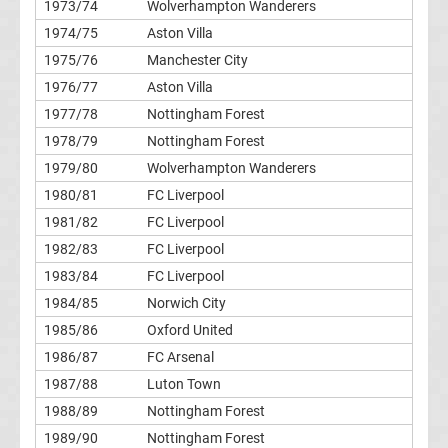
1973/74
Wolverhampton Wanderers
Ergebnisse
1974/75
Aston Villa
1975/76
Manchester City
2.
1976/77
Aston Villa
1977/78
Nottingham Forest
Liga
1978/79
Nottingham Forest
1979/80
Wolverhampton Wanderers
Ergebnisse
1980/81
FC Liverpool
3.
1981/82
FC Liverpool
1982/83
FC Liverpool
Liga
1983/84
FC Liverpool
1984/85
Norwich City
Ergebnisse
1985/86
Oxford United
1986/87
FC Arsenal
3.
1987/88
Luton Town
1988/89
Nottingham Forest
Liga
1989/90
Nottingham Forest