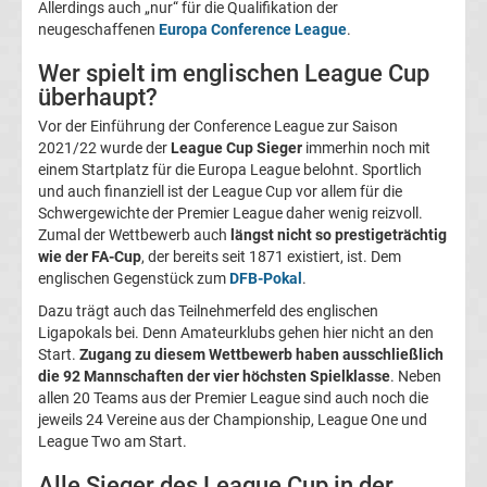
Allerdings auch „nur“ für die Qualifikation der
neugeschaffenen
Europa Conference League
.
Premier
Wer spielt im englischen League Cup
League
überhaupt?
Vor der Einführung der Conference League zur Saison
Torschützenkönige
2021/22 wurde der
League Cup Sieger
immerhin noch mit
einem Startplatz für die Europa League belohnt. Sportlich
und auch finanziell ist der League Cup vor allem für die
Spieler
Schwergewichte der Premier League daher wenig reizvoll.
Zumal der Wettbewerb auch
längst nicht so prestigeträchtig
des
wie der FA-Cup
, der bereits seit 1871 existiert, ist. Dem
englischen Gegenstück zum
DFB-Pokal
.
Monats
Dazu trägt auch das Teilnehmerfeld des englischen
Ligapokals bei. Denn Amateurklubs gehen hier nicht an den
Premier
Start.
Zugang zu diesem Wettbewerb haben ausschließlich
die 92 Mannschaften der vier höchsten Spielklasse
. Neben
allen 20 Teams aus der Premier League sind auch noch die
League
jeweils 24 Vereine aus der Championship, League One und
League Two am Start.
Premier
Alle Sieger des League Cup in der