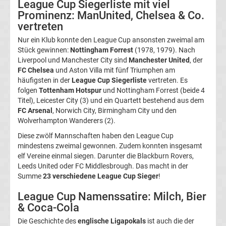
League Cup Siegerliste mit viel
Prominenz: ManUnited, Chelsea & Co.
Erg.
vertreten
Nur ein Klub konnte den League Cup ansonsten zweimal am
Frauen
Stück gewinnen:
Nottingham Forrest
(1978, 1979). Nach
Liverpool und Manchester City sind
Manchester United
, der
Bundesliga
FC Chelsea
und Aston Villa mit fünf Triumphen am
häufigsten in der
League Cup Siegerliste
vertreten. Es
Tabelle
folgen
Tottenham Hotspur
und Nottingham Forrest (beide 4
Titel), Leicester City (3) und ein Quartett bestehend aus dem
FC Arsenal
, Norwich City, Birmingham City und den
Ligue
Wolverhampton Wanderers (2).
Diese zwölf Mannschaften haben den League Cup
1
mindestens zweimal gewonnen. Zudem konnten insgesamt
elf Vereine einmal siegen. Darunter die Blackburn Rovers,
Ergebnisse
Leeds United oder FC Middlesbrough. Das macht in der
Summe
23 verschiedene League Cup Sieger
!
Ligue
League Cup Namenssatire: Milch, Bier
& Coca-Cola
1
Die Geschichte des
englische Ligapokals
ist auch die der