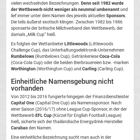
vielen wechselnden Bezeichnungen.
Denn seit 1982 wurde
Tabelle
der Wettbewerb nicht weniger als neunmal umbenannt
und
lief immer unter dem Namen des jeweils aktuellen
Sponsors
.
Die teils äußerst exotisch klingen. Zwischen 1982 bis 1986
Süper
sponserte der britische Milchverband den Wettbewerb, der
damals „Milk Cup“ hieß.
Lig
Es folgten der Wettanbieter
Littlewoods
(Littlewoods
Challenge Cup), das Unterhaltungselektronik-Unternehmen
Ergebnisse
Rumbelows
(Rumbelows Cup), Getränkeriese
Coca-Cola
(Coca-Cola Cup) oder die beiden Bierbrauereien bzw. -marken
Worthington
(Worthington Cup) und
Carling
(Carling Cup).
Süper
Einheitliche Namensgebung nicht
Lig
vorhanden
Von 2012 bis 2016 fungierte hingegen der Finanzdienstleister
Tabelle
Capital One
(Capital One Cup) als Namenssponsor. Nach
einer Saison (2016/17) ohne League Cup-Sponsor, in der der
Wettbewerb
EFL Cup
(Kürzel für English Football League)
Serie
hieß, sicherte sich der thailändische Energydrink-Hersteller
Carabao
den Namen.
A
Eine einheitliche Bezeichnung sucht man auch in der