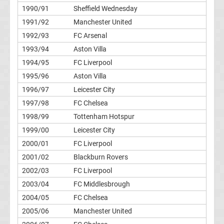
Tabelle
1990/91
Sheffield Wednesday
1991/92
Manchester United
DFB-
1992/93
FC Arsenal
1993/94
Aston Villa
Pokal
1994/95
FC Liverpool
1995/96
Aston Villa
Ergebnisse
1996/97
Leicester City
1997/98
FC Chelsea
Champions
1998/99
Tottenham Hotspur
1999/00
Leicester City
League
2000/01
FC Liverpool
Tabelle
2001/02
Blackburn Rovers
2002/03
FC Liverpool
Champions
2003/04
FC Middlesbrough
2004/05
FC Chelsea
League
2005/06
Manchester United