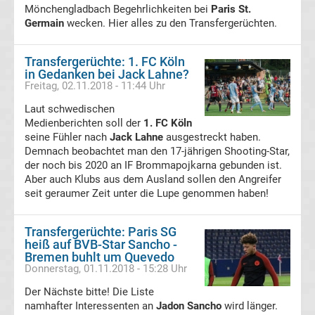
Mönchengladbach Begehrlichkeiten bei
Paris St.
Ergebnisse
Germain
wecken. Hier alles zu den Transfergerüchten.
Conference
Transfergerüchte: 1. FC Köln
in Gedanken bei Jack Lahne?
League
Freitag, 02.11.2018 - 11:44 Uhr
Laut schwedischen
Erg.
Medienberichten soll der
1. FC Köln
seine Fühler nach
Jack Lahne
ausgestreckt haben.
Demnach beobachtet man den 17-jährigen Shooting-Star,
Conference
der noch bis 2020 an IF Brommapojkarna gebunden ist.
Aber auch Klubs aus dem Ausland sollen den Angreifer
League
seit geraumer Zeit unter die Lupe genommen haben!
Tabelle
Transfergerüchte: Paris SG
heiß auf BVB-Star Sancho -
Bremen buhlt um Quevedo
Formel
Donnerstag, 01.11.2018 - 15:28 Uhr
Der Nächste bitte! Die Liste
1
namhafter Interessenten an
Jadon Sancho
wird länger.