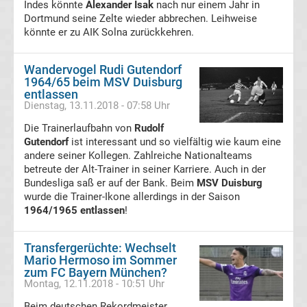
Indes könnte
Alexander Isak
nach nur einem Jahr in
Dortmund seine Zelte wieder abbrechen. Leihweise
DDR
könnte er zu AIK Solna zurückkehren.
Oberliga
Wandervogel Rudi Gutendorf
1964/65 beim MSV Duisburg
Torschützenkönige
entlassen
Dienstag, 13.11.2018 - 07:58 Uhr
Deutsche
Die Trainerlaufbahn von
Rudolf
Gutendorf
ist interessant und so vielfältig wie kaum eine
andere seiner Kollegen. Zahlreiche Nationalteams
Fußballkommentatoren
betreute der Alt-Trainer in seiner Karriere. Auch in der
Bundesliga saß er auf der Bank. Beim
MSV Duisburg
DFB-
wurde die Trainer-Ikone allerdings in der Saison
1964/1965 entlassen
!
Hallenmasters
Transfergerüchte: Wechselt
Sieger
Mario Hermoso im Sommer
zum FC Bayern München?
Montag, 12.11.2018 - 10:51 Uhr
Schiedsrichter
Beim deutschen Rekordmeister