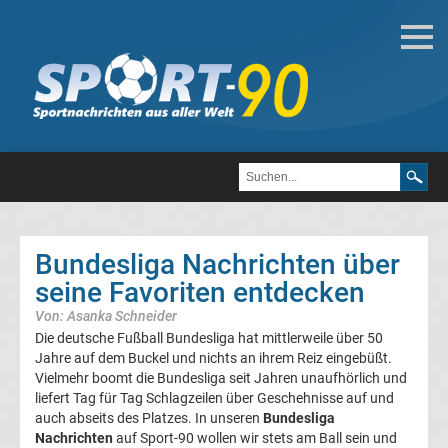
Fußball
Bundesliga
2.
Liga
Bundesliga Nachrichten über
3.
seine Favoriten entdecken
Von: Asanka Schneider
Liga
Die deutsche Fußball Bundesliga hat mittlerweile über 50
Jahre auf dem Buckel und nichts an ihrem Reiz eingebüßt.
DFB-
Vielmehr boomt die Bundesliga seit Jahren unaufhörlich und
liefert Tag für Tag Schlagzeilen über Geschehnisse auf und
auch abseits des Platzes. In unseren
Bundesliga
Pokal
Nachrichten
auf Sport-90 wollen wir stets am Ball sein und