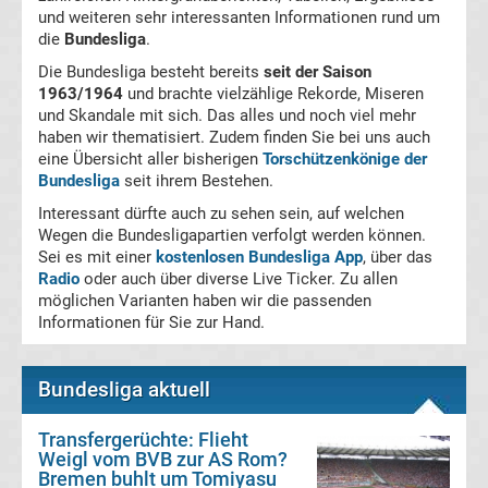
und weiteren sehr interessanten Informationen rund um
La
die
Bundesliga
.
Die Bundesliga besteht bereits
seit der Saison
Liga
1963/1964
und brachte vielzählige Rekorde, Miseren
und Skandale mit sich. Das alles und noch viel mehr
haben wir thematisiert. Zudem finden Sie bei uns auch
Serie
eine Übersicht aller bisherigen
Torschützenkönige der
Bundesliga
seit ihrem Bestehen.
A
Interessant dürfte auch zu sehen sein, auf welchen
Wegen die Bundesligapartien verfolgt werden können.
Türk.
Sei es mit einer
kostenlosen Bundesliga App
, über das
Radio
oder auch über diverse Live Ticker. Zu allen
möglichen Varianten haben wir die passenden
Süper
Informationen für Sie zur Hand.
Lig
Bundesliga aktuell
Internat.
Transfergerüchte: Flieht
Weigl vom BVB zur AS Rom?
Fußball
Bremen buhlt um Tomiyasu