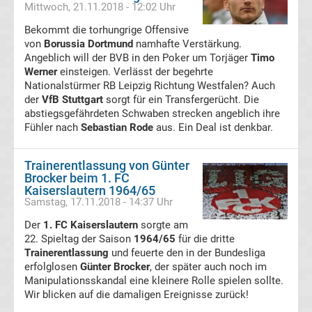
Mittwoch, 21.11.2018 - 12:02 Uhr
Bundesliga
Bekommt die torhungrige Offensive
von
Borussia Dortmund
namhafte Verstärkung.
Angeblich will der BVB in den Poker um Torjäger
Timo
Live
Werner
einsteigen. Verlässt der begehrte
Nationalstürmer RB Leipzig Richtung Westfalen? Auch
Stream
der
VfB Stuttgart
sorgt für ein Transfergerücht. Die
abstiegsgefährdeten Schwaben strecken angeblich ihre
Fühler nach
Sebastian Rode
aus. Ein Deal ist denkbar.
Bundesliga
Trainerentlassung von Günter
Meister
Brocker beim 1. FC
Kaiserslautern 1964/65
Liste
Samstag, 17.11.2018 - 14:37 Uhr
Der
1. FC Kaiserslautern
sorgte am
Bundesliga
22. Spieltag der Saison
1964/65
für die dritte
Trainerentlassung
und feuerte den in der Bundesliga
erfolglosen
Günter Brocker
, der später auch noch im
Radio
Manipulationsskandal eine kleinere Rolle spielen sollte.
Wir blicken auf die damaligen Ereignisse zurück!
Live