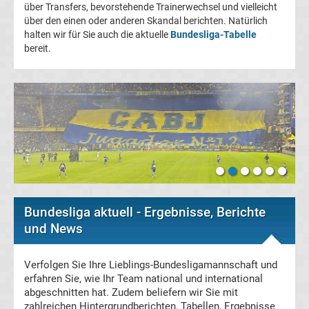
über Transfers, bevorstehende Trainerwechsel und vielleicht
Champions
über den einen oder anderen Skandal berichten. Natürlich
halten wir für Sie auch die aktuelle
Bundesliga-Tabelle
bereit.
League
Europa
League
Europa
Conference
Bundesliga aktuell - Ergebnisse, Berichte
League
und News
Premier
Verfolgen Sie Ihre Lieblings-Bundesligamannschaft und
erfahren Sie, wie Ihr Team national und international
abgeschnitten hat. Zudem beliefern wir Sie mit
League
zahlreichen Hintergrundberichten, Tabellen, Ergebnisse