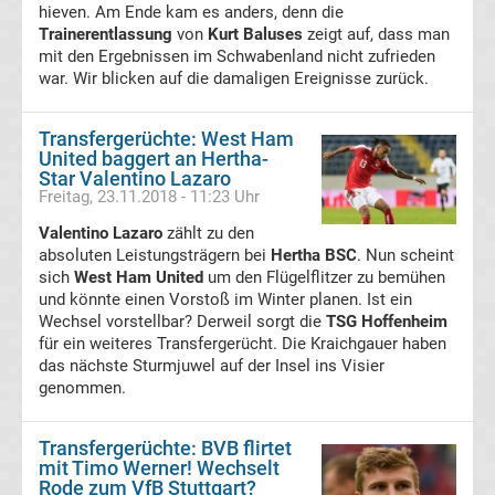
hieven. Am Ende kam es anders, denn die
Trainerentlassung
von
Kurt Baluses
zeigt auf, dass man
Bundesliga
mit den Ergebnissen im Schwabenland nicht zufrieden
war. Wir blicken auf die damaligen Ereignisse zurück.
Absteiger
Transfergerüchte: West Ham
Liste
United baggert an Hertha-
Star Valentino Lazaro
Freitag, 23.11.2018 - 11:23 Uhr
Bundesliga
Valentino Lazaro
zählt zu den
absoluten Leistungsträgern bei
Hertha BSC
. Nun scheint
Aufsteiger
sich
West Ham United
um den Flügelflitzer zu bemühen
und könnte einen Vorstoß im Winter planen. Ist ein
Liste
Wechsel vorstellbar? Derweil sorgt die
TSG Hoffenheim
für ein weiteres Transfergerücht. Die Kraichgauer haben
das nächste Sturmjuwel auf der Insel ins Visier
Bundesliga
genommen.
App
Transfergerüchte: BVB flirtet
mit Timo Werner! Wechselt
kostenlos
Rode zum VfB Stuttgart?