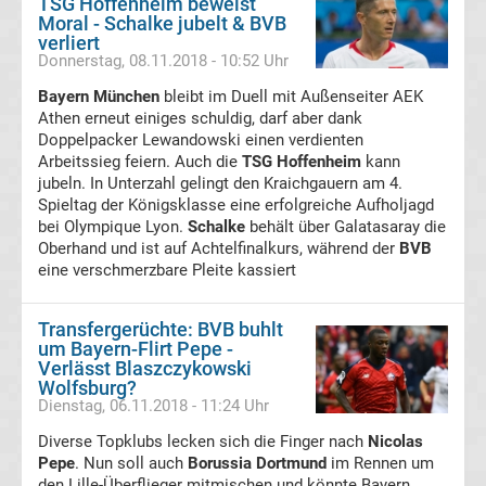
TSG Hoffenheim beweist
Moral - Schalke jubelt & BVB
Transfergerüchte
verliert
Donnerstag, 08.11.2018 - 10:52 Uhr
Deutschland
Bayern München
bleibt im Duell mit Außenseiter AEK
Athen erneut einiges schuldig, darf aber dank
Doppelpacker Lewandowski einen verdienten
Transfergerüchte
Arbeitssieg feiern. Auch die
TSG Hoffenheim
kann
jubeln. In Unterzahl gelingt den Kraichgauern am 4.
England
Spieltag der Königsklasse eine erfolgreiche Aufholjagd
bei Olympique Lyon.
Schalke
behält über Galatasaray die
Oberhand und ist auf Achtelfinalkurs, während der
Transfergerüchte
BVB
eine verschmerzbare Pleite kassiert
Italien
Transfergerüchte: BVB buhlt
um Bayern-Flirt Pepe -
Transfergerüchte
Verlässt Blaszczykowski
Wolfsburg?
Dienstag, 06.11.2018 - 11:24 Uhr
Spanien
Diverse Topklubs lecken sich die Finger nach
Nicolas
Top-
Pepe
. Nun soll auch
Borussia Dortmund
im Rennen um
Aktuell
den Lille-Überflieger mitmischen und könnte Bayern