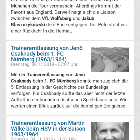
München die Tour vermasseln. Allerdings kommt der
Bundesliga
Favorit aus England. Derweil neigt sich die Liaison
zwischen dem
VfL Wolfsburg
und
Jakub
Blaszczykowski
dem Ende entgegen. Der Pole steht vor
Tabelle
einer Rückkehr in die Heimat.
Bundesliga
Trainererntlassung von Jenö
Csaknady beim 1. FC
Ergebnisse
Nürnberg (1963/1964)
Dienstag, 06.11.2018 - 07:07 Uhr
2.
Mit der
Trainerentlassung
von
Jenö
Csaknady
beim
1. FC Nürnberg
konnte man zugleich die
5. Entlassung in der Geschichte der Bundesliga
Liga
verfolgen. Für Csaknady sollte das aber nicht der letzte
Auftritt in der höchsten deutschen Spielklasse sein. Wir
Ergebnisse
werfen einen Blick zurück auf die damaligen Ereignisse.
3.
Trainerentlassung von Martin
Wilke beim HSV in der Saison
1963/1964
Liga
Sonntag, 04.11.2018 - 11:21 Uhr