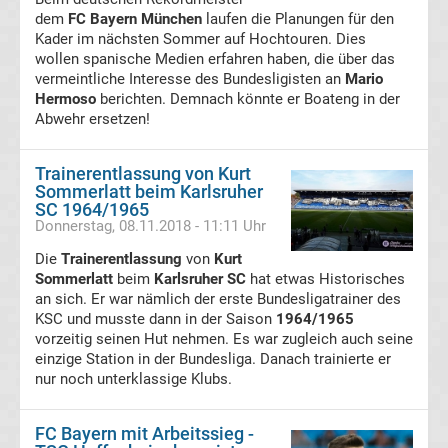
dem
FC Bayern München
laufen die Planungen für den
des
Kader im nächsten Sommer auf Hochtouren. Dies
wollen spanische Medien erfahren haben, die über das
Jahres
vermeintliche Interesse des Bundesligisten an
Mario
Hermoso
berichten. Demnach könnte er Boateng in der
Abwehr ersetzen!
Stadion
Trainerentlassung von Kurt
Liste
Sommerlatt beim Karlsruher
SC 1964/1965
Deutschland
Donnerstag, 08.11.2018 - 11:11 Uhr
Die
Trainerentlassung
von
Kurt
Transfermarkt
Sommerlatt
beim
Karlsruher SC
hat etwas Historisches
an sich. Er war nämlich der erste Bundesligatrainer des
KSC und musste dann in der Saison
1964/1965
Bundesliga
vorzeitig seinen Hut nehmen. Es war zugleich auch seine
einzige Station in der Bundesliga. Danach trainierte er
Gerüchte
nur noch unterklassige Klubs.
Transfergerüchte
international
FC Bayern mit Arbeitssieg -