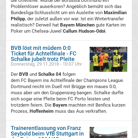
die Offensive. Wurde bei Borussia Dortmund ein
Problemlöser auserkoren? Angeblich bemüht sich das
Fußballklubs
Bundesliga-Schlusslicht um ein Ausleihe von
Maximilian
Philipp
, der zuletzt außen vor war. Ist ein Wintertransfer
Bundesliga
realistisch? Derweil hat
Bayern München
gute Karten im
Poker um Chelsea-Juwel
Callum Hudson-Odoi
.
Alle
BVB löst mit müdem 0:0
Bundesliga
Ticket für Achtelfinale - FC
Schalke jubelt trotz Pleite
Donnerstag, 29.11.2018 - 10:07 Uhr
Relegationsspiele
Der
BVB
und
Schalke 04
folgen
dem FC Bayern ins Achtelfinale der Champions League.
&
Dortmund reicht im Duell mit Brügge ein maues 0:0,
muss aber um den Gruppensieg bangen. Schalke durfte
Ergebnisse
sich sogar eine Pleite beim FC Porto leisten und
trotzdem feiern. Die
Bayern
machten mit Benfica kurzen
Prozess,
Alle
Hoffenheim
muss das Aus verkraften.
DFB-
Trainerentlassung von Franz
Seybold beim VfB Stuttgart in