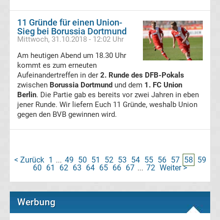
11 Gründe für einen Union-
Ergebnisse
Sieg bei Borussia Dortmund
Mittwoch, 31.10.2018 - 12:02 Uhr
La
Am heutigen Abend um 18.30 Uhr
kommt es zum erneuten
Liga
Aufeinandertreffen in der
2. Runde des DFB-Pokals
zwischen
Borussia Dortmund
und dem
1. FC Union
Berlin
Tabelle
. Die Partie gab es bereits vor zwei Jahren in eben
jener Runde. Wir liefern Euch 11 Gründe, weshalb Union
gegen den BVB gewinnen wird.
Premier
League
< Zurück
1
49
50
51
52
53
54
55
56
57
58
59
...
Erg.
60
61
62
63
64
65
66
67
72
Weiter >
...
Premier
Werbung
League