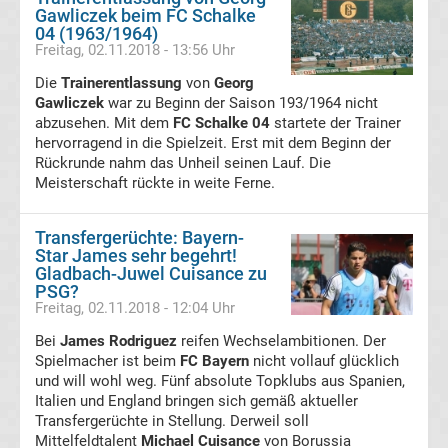
Gawliczek beim FC Schalke
Tabelle
04 (1963/1964)
Freitag, 02.11.2018 - 13:56 Uhr
Champions
Die
Trainerentlassung
von
Georg
Gawliczek
war zu Beginn der Saison 193/1964 nicht
abzusehen. Mit dem
FC Schalke 04
startete der Trainer
League
hervorragend in die Spielzeit. Erst mit dem Beginn der
Rückrunde nahm das Unheil seinen Lauf. Die
Ergebnisse
Meisterschaft rückte in weite Ferne.
Europa
Transfergerüchte: Bayern-
Star James sehr begehrt!
Gladbach-Juwel Cuisance zu
League
PSG?
Freitag, 02.11.2018 - 12:04 Uhr
Tabelle
Bei
James Rodriguez
reifen Wechselambitionen. Der
Spielmacher ist beim
FC Bayern
nicht vollauf glücklich
Europa
und will wohl weg. Fünf absolute Topklubs aus Spanien,
Italien und England bringen sich gemäß aktueller
Transfergerüchte in Stellung. Derweil soll
League
Mittelfeldtalent
Michael Cuisance
von Borussia