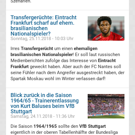
Walter-
Szenarien.
Medaillen-
Transfergerüchte: Eintracht
Frankfurt scharf auf ehem.
brasilianischen
Gewinner
Nationalspieler?
Sonntag, 25.11.2018 - 10:03 Uhr
Alle
Irres
Transfergerücht
um einen
ehemaligen
brasilianischen Nationalspieler
! Er soll laut russischen
Herbstmeister
Medienberichten zufolge das Interesse von
Eintracht
Frankfurt
geweckt haben. Aber auch der FC Nantes soll
seine Fühler nach dem Angreifer ausgestreckt haben, der
Bundesliga
Spartak Moskau wohl im Winter verlassen darf!
Alle
Blick zurück in die Saison
1964/65 - Trainerentlassung
Trainer
von Kurt Baluses beim VfB
Stuttgart
Samstag, 24.11.2018 - 11:36 Uhr
des
Die Saison
1964/1965
sollte den
VfB Stuttgart
eigentlich in der oberen Tabellenhälfte der Bundesliga
Jahres