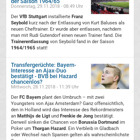
der Saison 1964/65
Präsidenten
Donnerstag, 29.11.2018 - 08:49 Uhr
Der
VfB Stuttgart
installierte
Franz
Alle
Seybold
kurz nach der Entlassung von Kurt Baluses als
neuen Cheftrainer. Er wurde aber entlassen, nachdem
Fußballer
man mit Rudi Gutendorf einen neuen Trainer fand. Die
Trainerentlassung
von Seybold fand in der Saison
1964/1965
statt!
des
Jahres
Transfergerüchte: Bayern-
Interesse an Ajax-Duo
bestätigt - BVB bei Hazard
in
chancenlos?
Mittwoch, 28.11.2018 - 11:39 Uhr
Deutschland
Der
FC Bayern
plant den Umbruch – mit zwei
Youngsters von Ajax Amsterdam? Ganz offensichtlich,
den in Holland wird das Interesse des Rekordmeisters
Alle
an
Matthijs de Ligt
und
Frenkie de Jong
bestätigt.
Derweil sinken die Chancen von
Borussia Dortmund
im
Fritz-
Poker um
Thorgan Hazard
. Ein Verbleib in Gladbach
oder Wechsel nach Spanien gelten als wahrscheinlichste