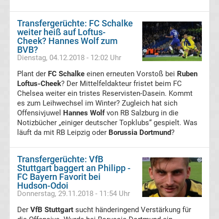
Transfergerüchte
Transfergerüchte: FC Schalke
weiter heiß auf Loftus-
Cheek? Hannes Wolf zum
Transferticker
BVB?
Dienstag, 04.12.2018 - 12:02 Uhr
-
Plant der
FC Schalke
einen erneuten Vorstoß bei
Ruben
Loftus-Cheek
? Der Mittelfeldakteur fristet beim FC
Meldungen
Chelsea weiter ein tristes Reservisten-Dasein. Kommt
es zum Leihwechsel im Winter? Zugleich hat sich
vom
Offensivjuwel
Hannes Wolf
von RB Salzburg in die
Notizbücher „einiger deutscher Topklubs“ gespielt. Was
läuft da mit RB Leipzig oder
Borussia Dortmund
?
Transfermarkt
Transfergerüchte: VfB
Trainerentlassungen
Stuttgart baggert an Philipp -
FC Bayern Favorit bei
Bundesliga
Hudson-Odoi
Donnerstag, 29.11.2018 - 11:54 Uhr
Der
Porträts
VfB Stuttgart
sucht händeringend Verstärkung für