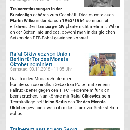
Ergebnisse
Trainerentlassungen in der
Bundesliga
gehören zum Geschäft. Dies musste auch
Martin Wilke
in der Saison
1963/1964
schmerzlich
3.
erfahren. Der
Hamburger SV
plante nicht mehr mit Wilke
an der Seitenlinie und das, obwohl man in der gleichen
Liga
Saison den DFB-Pokal gewinnen konnte!
Tabelle
Rafal Gikiwiecz von Union
Berlin für Tor des Monats
Oktober nominiert
DFB-
Samstag, 03.11.2018 - 11:05 Uhr
Das Tor des Monats September
Pokal
konnte schlussendlich Sebastian Polter mit seinem
Fallrückzieher gegen den 1. FC Heidenheim für sich
Ergebnisse
beanspruchen. Nun könnte mit
Rafal Gikiewicz
sein
Teamkollege bei
Union Berlin
das
Tor des Monats
Oktober
gewinnen, wenn ihm das Glück zur Seite stehen
Champions
sollte.
League
Trainerentlassung von Georg