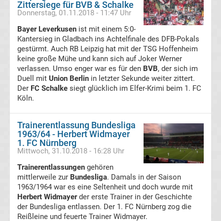
Zittersiege für BVB & Schalke
Infos
Donnerstag, 01.11.2018 - 11:47 Uhr
Bayer Leverkusen
ist mit einem 5:0-
Telekom
Kantersieg in Gladbach ins Achtelfinale des DFB-Pokals
gestürmt. Auch RB Leipzig hat mit der TSG Hoffenheim
Eishockey
keine große Mühe und kann sich auf Joker Werner
verlassen. Umso enger war es für den
BVB
, der sich im
Duell mit
Union Berlin
in letzter Sekunde weiter zittert.
live
Der
FC Schalke
siegt glücklich im Elfer-Krimi beim 1. FC
Köln.
im
Trainerentlassung Bundesliga
TV
1963/64 - Herbert Widmayer
1. FC Nürnberg
Tabellen
Mittwoch, 31.10.2018 - 16:28 Uhr
&
Ergebnisse
Trainerentlassungen
gehören
International:
mittlerweile zur
Bundesliga
. Damals in der Saison
1963/1964 war es eine Seltenheit und doch wurde mit
La
Herbert Widmayer
der erste Trainer in der Geschichte
der Bundesliga entlassen. Der 1. FC Nürnberg zog die
Reißleine und feuerte Trainer Widmayer.
Liga