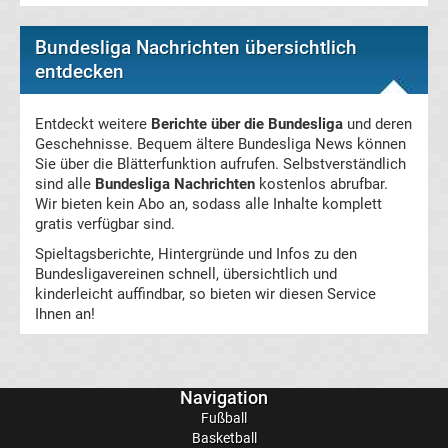
Tabelle
Bundesliga Nachrichten übersichtlich
entdecken
Frauen
Entdeckt weitere
Berichte über die Bundesliga
und deren
Bundesliga
Geschehnisse. Bequem ältere Bundesliga News können
Sie über die Blätterfunktion aufrufen. Selbstverständlich
sind alle
Bundesliga Nachrichten
kostenlos abrufbar.
Erg.
Wir bieten kein Abo an, sodass alle Inhalte komplett
gratis verfügbar sind.
Frauen
Spieltagsberichte, Hintergründe und Infos zu den
Bundesligavereinen schnell, übersichtlich und
Bundesliga
kinderleicht auffindbar, so bieten wir diesen Service
Ihnen an!
Tabelle
Ligue
Navigation
Fußball
1
Basketball