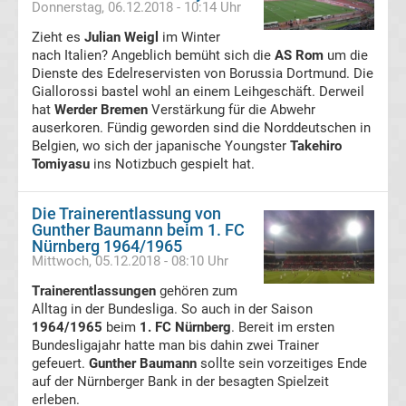
Donnerstag, 06.12.2018 - 10:14 Uhr
UEFA
Zieht es
Julian Weigl
im Winter
nach Italien? Angeblich bemüht sich die
AS Rom
um die
Youth
Dienste des Edelreservisten von Borussia Dortmund. Die
Giallorossi bastel wohl an einem Leihgeschäft. Derweil
hat
Werder Bremen
Verstärkung für die Abwehr
League
auserkoren. Fündig geworden sind die Norddeutschen in
Belgien, wo sich der japanische Youngster
Takehiro
Fußball
Tomiyasu
ins Notizbuch gespielt hat.
WM
Die Trainerentlassung von
Gunther Baumann beim 1. FC
Nürnberg 1964/1965
Fußball
Mittwoch, 05.12.2018 - 08:10 Uhr
Trainerentlassungen
gehören zum
EM
Alltag in der Bundesliga. So auch in der Saison
1964/1965
beim
1. FC Nürnberg
. Bereit im ersten
Frauenfußball
Bundesligajahr hatte man bis dahin zwei Trainer
gefeuert.
Gunther Baumann
sollte sein vorzeitiges Ende
auf der Nürnberger Bank in der besagten Spielzeit
Amateurfußball
erleben.