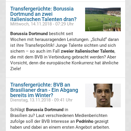
Transfergerüchte: Borussia
Bundesliga
Dortmund an zwei
italienischen Talenten dran?
Mittwoch, 14.11.2018 - 07:29 Uhr
Torjäger
Borussia Dortmund
besticht seit
Wochen mit herausragenden Leistungen. „Schuld“ daran
Bundesliga
ist ihre Transferpolitik! Junge Talente sichten und sich
sichern – so auch im Fall
zweier italienischer Talente
,
Meistertrainer
die mit dem BVB in Verbindung gebracht werden? Aber
Vorsicht, denn die europäische Konkurrenz hat ähnliche
Liste
Ziele!
DDR
Transfergerüchte: BVB an
Brasilianer dran - Ein Abgang
bereits im Winter?
Oberliga-
Dienstag, 13.11.2018 - 09:41 Uhr
Schlägt
Borussia Dortmund
in
Meister
Brasilien zu? Laut verschiedenen Medienberichten
zufolge soll der BVB Interesse an
Pedrinho
gezeigt
Liste
haben und dabei an einem ersten Angebot arbeiten.