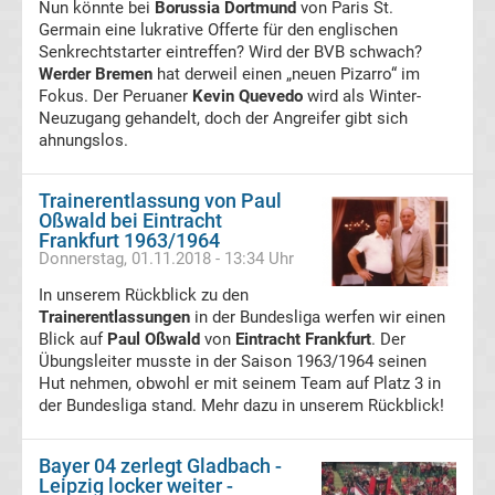
Nun könnte bei
Borussia Dortmund
von Paris St.
Rennkalender
Germain eine lukrative Offerte für den englischen
Senkrechtstarter eintreffen? Wird der BVB schwach?
Werder Bremen
hat derweil einen „neuen Pizarro“ im
Transfergerüchte
Fokus. Der Peruaner
Kevin Quevedo
wird als Winter-
Neuzugang gehandelt, doch der Angreifer gibt sich
WWE
ahnungslos.
News
Trainerentlassung von Paul
Oßwald bei Eintracht
Frankfurt 1963/1964
Boxen
Donnerstag, 01.11.2018 - 13:34 Uhr
In unserem Rückblick zu den
News
Trainerentlassungen
in der Bundesliga werfen wir einen
Blick auf
Paul Oßwald
von
Eintracht Frankfurt
. Der
DAZN
Übungsleiter musste in der Saison 1963/1964 seinen
Hut nehmen, obwohl er mit seinem Team auf Platz 3 in
der Bundesliga stand. Mehr dazu in unserem Rückblick!
Programm
&
Bayer 04 zerlegt Gladbach -
Leipzig locker weiter -