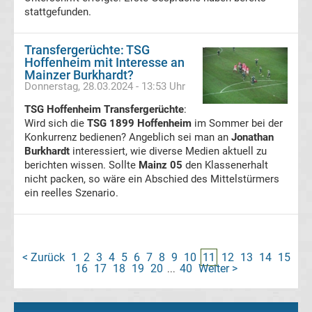
stattgefunden.
Formel
Transfergerüchte: TSG
1
Hoffenheim mit Interesse an
Mainzer Burkhardt?
Donnerstag, 28.03.2024 - 13:53 Uhr
DTM
TSG Hoffenheim Transfergerüchte
:
Wird sich die
TSG 1899 Hoffenheim
im Sommer bei der
MotoGP
Konkurrenz bedienen? Angeblich sei man an
Jonathan
Burkhardt
interessiert, wie diverse Medien aktuell zu
Eishockey
berichten wissen. Sollte
Mainz 05
den Klassenerhalt
nicht packen, so wäre ein Abschied des Mittelstürmers
DEL
ein reelles Szenario.
NHL
Sportarten
< Zurück
1
2
3
4
5
6
7
8
9
10
11
12
13
14
15
16
17
18
19
20
40
Weiter >
...
Darts