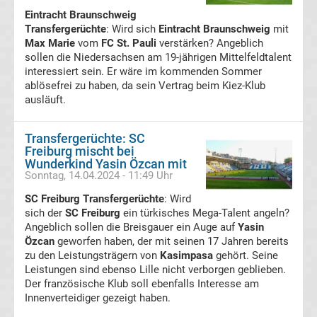
Eintracht Braunschweig
Transfergerüchte
2.
: Wird sich
Eintracht Braunschweig
mit
Max Marie
vom
FC St. Pauli
verstärken? Angeblich
sollen die Niedersachsen am 19-jährigen Mittelfeldtalent
Liga
interessiert sein. Er wäre im kommenden Sommer
ablösefrei zu haben, da sein Vertrag beim Kiez-Klub
Ergebnisse
ausläuft.
3.
Transfergerüchte: SC
Freiburg mischt bei
Wunderkind Yasin Özcan mit
Liga
Sonntag, 14.04.2024 - 11:49 Uhr
SC Freiburg Transfergerüchte
: Wird
Ergebnisse
sich der
SC Freiburg
ein türkisches Mega-Talent angeln?
Angeblich sollen die Breisgauer ein Auge auf
Yasin
3.
Özcan
geworfen haben, der mit seinen 17 Jahren bereits
zu den Leistungsträgern von
Kasimpasa
gehört. Seine
Leistungen sind ebenso Lille nicht verborgen geblieben.
Liga
Der französische Klub soll ebenfalls Interesse am
Innenverteidiger gezeigt haben.
Tabelle