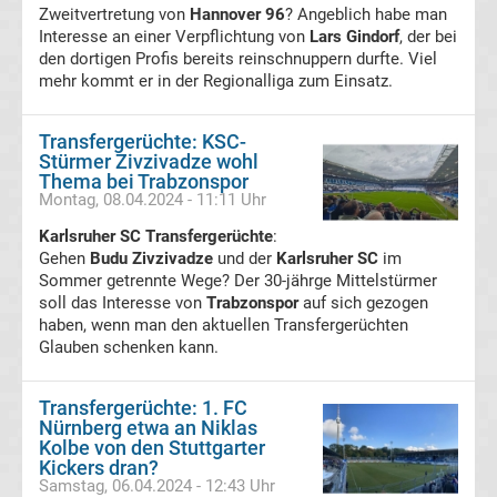
Zweitvertretung von
Hannover 96
? Angeblich habe man
Interesse an einer Verpflichtung von
Lars Gindorf
, der bei
Süper
den dortigen Profis bereits reinschnuppern durfte. Viel
mehr kommt er in der Regionalliga zum Einsatz.
Lig
Transfergerüchte: KSC-
Ergebnisse
Stürmer Zivzivadze wohl
Thema bei Trabzonspor
Montag, 08.04.2024 - 11:11 Uhr
Süper
Karlsruher SC Transfergerüchte
:
Gehen
Budu Zivzivadze
und der
Karlsruher SC
im
Lig
Sommer getrennte Wege? Der 30-jährge Mittelstürmer
soll das Interesse von
Trabzonspor
auf sich gezogen
Tabelle
haben, wenn man den aktuellen Transfergerüchten
Glauben schenken kann.
Serie
Transfergerüchte: 1. FC
Nürnberg etwa an Niklas
A
Kolbe von den Stuttgarter
Kickers dran?
Ergebnisse
Samstag, 06.04.2024 - 12:43 Uhr