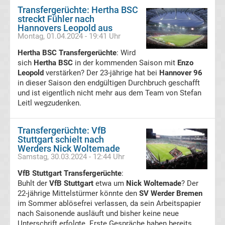
Handball
Transfergerüchte: Hertha BSC
streckt Fühler nach
Handball
Hannovers Leopold aus
Montag, 01.04.2024 - 19:41 Uhr
Bundesliga
Hertha BSC Transfergerüchte
: Wird
sich
Hertha BSC
in der kommenden Saison mit
Enzo
Leopold
verstärken? Der 23-jährige hat bei
Hannover 96
Handball
in dieser Saison den endgültigen Durchbruch geschafft
und ist eigentlich nicht mehr aus dem Team von Stefan
international
Leitl wegzudenken.
Boxen
Transfergerüchte: VfB
Stuttgart schielt nach
Boxen
Werders Nick Woltemade
Samstag, 30.03.2024 - 12:44 Uhr
News
VfB Stuttgart Transfergerüchte
:
Buhlt der
VfB Stuttgart
etwa um
Nick Woltemade
? Der
22-jährige Mittelstürmer könnte den
SV Werder Bremen
Kickboxen
im Sommer ablösefrei verlassen, da sein Arbeitspapier
nach Saisonende ausläuft und bisher keine neue
Motorsport
Unterschrift erfolgte. Erste Gespräche haben bereits