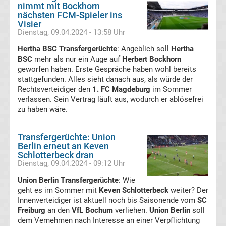
nimmt mit Bockhorn
im
nächsten FCM-Spieler ins
Visier
Dienstag, 09.04.2024 - 13:58 Uhr
TV
Hertha BSC Transfergerüchte
: Angeblich soll
Hertha
Tabellen
BSC
mehr als nur ein Auge auf
Herbert Bockhorn
&
geworfen haben. Erste Gespräche haben wohl bereits
Ergebnisse
stattgefunden. Alles sieht danach aus, als würde der
International:
Rechtsverteidiger den
1. FC Magdeburg
im Sommer
verlassen. Sein Vertrag läuft aus, wodurch er ablösefrei
La
zu haben wäre.
Liga
Transfergerüchte: Union
Berlin erneut an Keven
Ergebnisse
Schlotterbeck dran
Dienstag, 09.04.2024 - 09:12 Uhr
La
Union Berlin Transfergerüchte
: Wie
geht es im Sommer mit
Keven Schlotterbeck
weiter? Der
Innenverteidiger ist aktuell noch bis Saisonende vom
SC
Liga
Freiburg
an den
VfL Bochum
verliehen.
Union Berlin
soll
dem Vernehmen nach Interesse an einer Verpflichtung