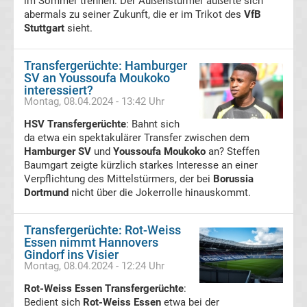
im Sommer trennen. Der Außenstürmer äußerte sich
abermals zu seiner Zukunft, die er im Trikot des
VfB
Stuttgart
sieht.
Frauen
Transfergerüchte: Hamburger
Bundesliga
SV an Youssoufa Moukoko
interessiert?
Tabelle
Montag, 08.04.2024 - 13:42 Uhr
HSV Transfergerüchte
: Bahnt sich
Ligue
da etwa ein spektakulärer Transfer zwischen dem
Hamburger SV
und
Youssoufa Moukoko
an? Steffen
Baumgart zeigte kürzlich starkes Interesse an einer
1
Verpflichtung des Mittelstürmers, der bei
Borussia
Dortmund
nicht über die Jokerrolle hinauskommt.
Ergebnisse
Transfergerüchte: Rot-Weiss
Ligue
Essen nimmt Hannovers
Gindorf ins Visier
Montag, 08.04.2024 - 12:24 Uhr
1
Rot-Weiss Essen Transfergerüchte
:
Bedient sich
Tabelle
Rot-Weiss Essen
etwa bei der