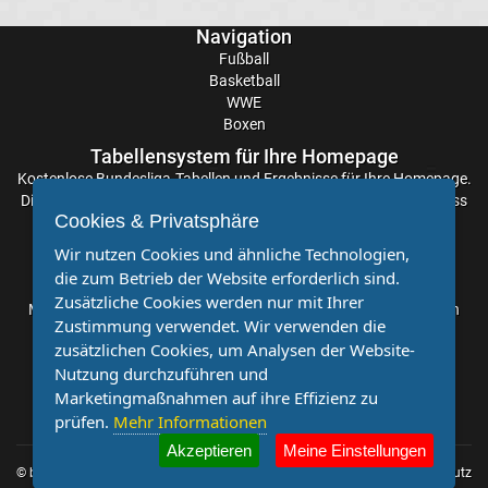
&
Navigation
Fußball
Basketball
Beachvolleyball
WWE
Boxen
Wasserball
Tabellensystem für Ihre Homepage
Kostenlose
Bundesliga-Tabellen
und Ergebnisse für Ihre Homepage.
Wintersport
Die Aktualisierung der Ergebnisse erfolgt alle paar Minuten, sodass
Cookies & Privatsphäre
Sie stets auf dem Laufenden sind. Einfache und schnelle
Einbindung.
Wir nutzen Cookies und ähnliche Technologien,
WWE
die zum Betrieb der Website erforderlich sind.
Partnervereine
Zusätzliche Cookies werden nur mit Ihrer
Möchten Sie, dass auch Ihr Verein mehr Beachtung findet? Dann
Sportkalender
Zustimmung verwendet. Wir verwenden die
sind Sie bei uns genau richtig. Wir suchen Ihren Verein für eine
zusätzlichen Cookies, um Analysen der Website-
kostenlose Kooperation. Veröffentlichen Sie Ihre Spielberichte,
Radsport
Nutzung durchzuführen und
Sportnachrichten und Aufrufe bei uns!
Marketingmaßnahmen auf ihre Effizienz zu
prüfen.
Mehr Informationen
Akzeptieren
Meine Einstellungen
© by
Impressum
|
Datenschutz