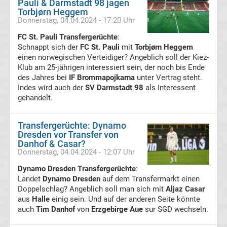
Pauli & Darmstadt 98 jagen
Torbjørn Heggem
Italien
Donnerstag, 04.04.2024 - 17:20 Uhr
FC St. Pauli Transfergerüchte
:
Transfergerüchte
Schnappt sich der
FC St. Pauli
mit
Torbjørn Heggem
einen norwegischen Verteidiger? Angeblich soll der Kiez-
Spanien
Klub am 25-jährigen interessiert sein, der noch bis Ende
des Jahres bei
IF Brommapojkarna
unter Vertrag steht.
Basketball
Indes wird auch der
SV Darmstadt 98
als Interessent
gehandelt.
Basketball
Transfergerüchte: Dynamo
Bundesliga
Dresden vor Transfer von
Danhof & Casar?
Donnerstag, 04.04.2024 - 12:07 Uhr
NBA
Dynamo Dresden Transfergerüchte
:
Landet
Dynamo Dresden
auf dem Transfermarkt einen
Boston
Doppelschlag? Angeblich soll man sich mit
Aljaz Casar
aus
Halle
einig sein. Und auf der anderen Seite könnte
auch
Celtics
Tim Danhof
von
Erzgebirge Aue
sur SGD wechseln.