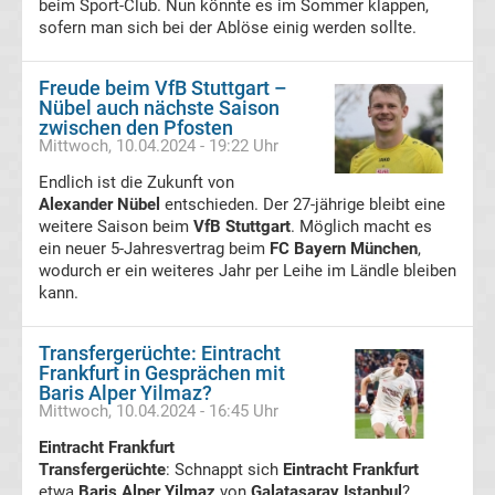
beim Sport-Club. Nun könnte es im Sommer klappen,
sofern man sich bei der Ablöse einig werden sollte.
Europa
Freude beim VfB Stuttgart –
League
Nübel auch nächste Saison
zwischen den Pfosten
Tabelle
Mittwoch, 10.04.2024 - 19:22 Uhr
Endlich ist die Zukunft von
Europa
Alexander Nübel
entschieden. Der 27-jährige bleibt eine
weitere Saison beim
VfB Stuttgart
. Möglich macht es
ein neuer 5-Jahresvertrag beim
FC Bayern München
,
League
wodurch er ein weiteres Jahr per Leihe im Ländle bleiben
kann.
Ergebnisse
Transfergerüchte: Eintracht
Conference
Frankfurt in Gesprächen mit
Baris Alper Yilmaz?
Mittwoch, 10.04.2024 - 16:45 Uhr
League
Eintracht Frankfurt
Transfergerüchte
Erg.
: Schnappt sich
Eintracht Frankfurt
etwa
Baris Alper Yilmaz
von
Galatasaray Istanbul
?