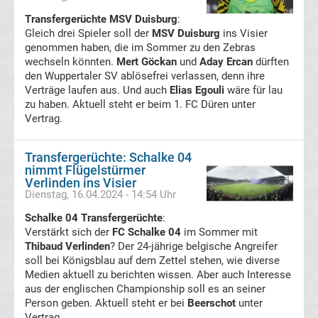
Transfergerüchte MSV Duisburg
:
Transfergerüchte
Gleich drei Spieler soll der
MSV Duisburg
ins Visier
genommen haben, die im Sommer zu den Zebras
Transferticker
wechseln könnten.
Mert Göckan
und
Aday Ercan
dürften
den Wuppertaler SV ablösefrei verlassen, denn ihre
Verträge laufen aus. Und auch
Elias Egouli
wäre für lau
-
zu haben. Aktuell steht er beim 1. FC Düren unter
Vertrag.
Meldungen
Transfergerüchte: Schalke 04
vom
nimmt Flügelstürmer
Verlinden ins Visier
Dienstag, 16.04.2024 - 14:54 Uhr
Transfermarkt
Schalke 04 Transfergerüchte
:
Verstärkt sich der
FC Schalke 04
im Sommer mit
Trainerentlassungen
Thibaud Verlinden
? Der 24-jährige belgische Angreifer
soll bei Königsblau auf dem Zettel stehen, wie diverse
Bundesliga
Medien aktuell zu berichten wissen. Aber auch Interesse
aus der englischen Championship soll es an seiner
Person geben. Aktuell steht er bei
Beerschot
unter
Porträts
Vertrag.