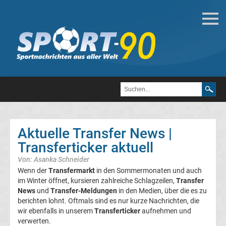
Fußball
Bundesliga
2.
Liga
Aktuelle Transfer News |
3.
Transferticker aktuell
Von: Asanka Schneider
Liga
Wenn der
Transfermarkt
in den Sommermonaten und auch
im Winter öffnet, kursieren zahlreiche Schlagzeilen,
Transfer
DFB-
News
und
Transfer-Meldungen
in den Medien, über die es zu
berichten lohnt. Oftmals sind es nur kurze Nachrichten, die
wir ebenfalls in unserem
Transferticker
aufnehmen und
Pokal
verwerten.