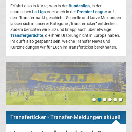
Erfahrt also in Kürze, was in der
Bundesliga
, in der
Champions
spanischen
La Liga
oder auch in der
Premier League
auf
dem Transfermarkt geschieht. Schnelle und kurze Meldungen
League
lassen sich in unserer Kategorie „Transferticker“ entdecken.
Zudem berichten wir kurz und knapp auch über etwaige
Transfergerüchte
, die ihren Ursprung nicht in Europa haben.
Europa
Ihr dürft also gespannt sein, welche Transfer News und
Kurzmeldungen wir für Euch im Transferticker bereithalten.
League
Europa
Conference
League
Premier
Transferticker - Transfer-Meldungen aktuell
League