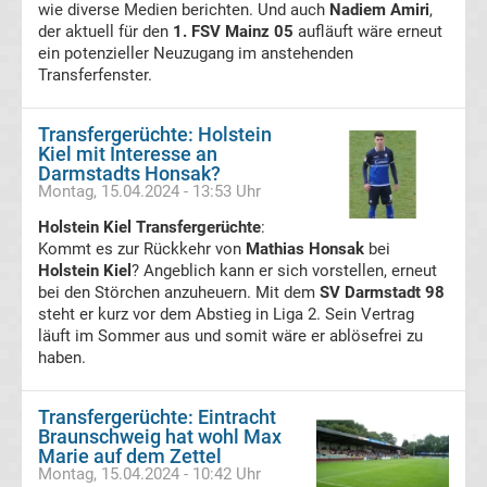
wie diverse Medien berichten. Und auch
Nadiem Amiri
,
der aktuell für den
1. FSV Mainz 05
aufläuft wäre erneut
Transfergerüchte
ein potenzieller Neuzugang im anstehenden
Transferfenster.
Italien
Transfergerüchte: Holstein
Transfergerüchte
Kiel mit Interesse an
Darmstadts Honsak?
Montag, 15.04.2024 - 13:53 Uhr
Spanien
Holstein Kiel Transfergerüchte
:
Top-
Kommt es zur Rückkehr von
Mathias Honsak
bei
Aktuell
Holstein Kiel
? Angeblich kann er sich vorstellen, erneut
bei den Störchen anzuheuern. Mit dem
SV Darmstadt 98
steht er kurz vor dem Abstieg in Liga 2. Sein Vertrag
Bundesliga
läuft im Sommer aus und somit wäre er ablösefrei zu
haben.
Tabelle
Transfergerüchte: Eintracht
Bundesliga
Braunschweig hat wohl Max
Marie auf dem Zettel
Montag, 15.04.2024 - 10:42 Uhr
Ergebnisse