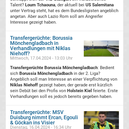
Talent?
Loum Tchaouna
, der aktuell bei
US Salernitana
UEFA
unter Vertrag steht, hat es dem Bundesligisten angeblich
angetan. Aber auch Lazio Rom soll am Angreifer
Interesse gezeigt haben.
Youth
League
Transfergerüchte: Borussia
Mönchengladbach in
Verhandlungen mit Niklas
Fußball
Niehoff?
Mittwoch, 17.04.2024 - 13:03 Uhr
WM
Transfergerüchte Borussia Mönchengladbach
: Bedient
sich
Borussia Mönchengladbach
in der 2. Liga?
Angeblich soll man Interesse an einer Verpflichtung von
Fußball
Niklas Niehoff
gezeigt haben, der gerade erst kürzlich
sein Debüt bei den Profis von
Holstein Kiel
feierte. Erste
EM
Verhandlungen soll es jedoch bereits gegeben haben.
Frauenfußball
Transfergerüchte: MSV
Duisburg nimmt Ercan, Egouli
& Göckan ins Visier
Amateurfußball
Dienstag, 16.04.2024 - 16:34 Uhr