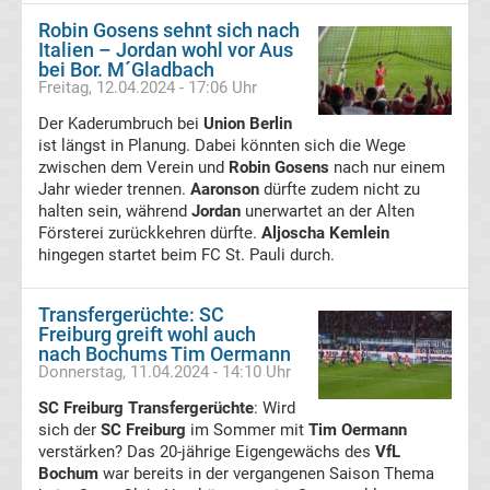
Robin Gosens sehnt sich nach
DFB-
Italien – Jordan wohl vor Aus
bei Bor. M´Gladbach
Freitag, 12.04.2024 - 17:06 Uhr
Pokal
Der Kaderumbruch bei
Union Berlin
ist längst in Planung. Dabei könnten sich die Wege
Ergebnisse
zwischen dem Verein und
Robin Gosens
nach nur einem
Jahr wieder trennen.
Aaronson
dürfte zudem nicht zu
Champions
halten sein, während
Jordan
unerwartet an der Alten
Försterei zurückkehren dürfte.
Aljoscha Kemlein
hingegen startet beim FC St. Pauli durch.
League
Tabelle
Transfergerüchte: SC
Freiburg greift wohl auch
nach Bochums Tim Oermann
Champions
Donnerstag, 11.04.2024 - 14:10 Uhr
SC Freiburg Transfergerüchte
: Wird
League
sich der
SC Freiburg
im Sommer mit
Tim Oermann
verstärken? Das 20-jährige Eigengewächs des
VfL
Ergebnisse
Bochum
war bereits in der vergangenen Saison Thema