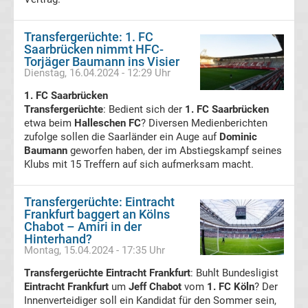
Fußballklubs
Transfergerüchte: 1. FC
Saarbrücken nimmt HFC-
Transferticker
-
Torjäger Baumann ins Visier
Meldungen
Dienstag, 16.04.2024 - 12:29 Uhr
vom
Transfermarkt
1. FC Saarbrücken
Transfergerüchte
: Bedient sich der
1. FC Saarbrücken
etwa beim
Halleschen FC
? Diversen Medienberichten
Transfergerüchte
zufolge sollen die Saarländer ein Auge auf
Dominic
Baumann
geworfen haben, der im Abstiegskampf seines
Transfergerüchte
international
Klubs mit 15 Treffern auf sich aufmerksam macht.
Transfergerüchte
Transfergerüchte: Eintracht
Frankfurt baggert an Kölns
Chabot – Amiri in der
Deutschland
Hinterhand?
Montag, 15.04.2024 - 17:35 Uhr
Transfergerüchte
Transfergerüchte Eintracht Frankfurt
: Buhlt Bundesligist
Eintracht Frankfurt
um
Jeff Chabot
vom
1. FC Köln
? Der
England
Innenverteidiger soll ein Kandidat für den Sommer sein,