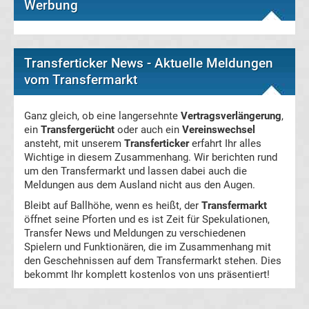
Werbung
Football
Golf
Transferticker News - Aktuelle Meldungen
vom Transfermarkt
Leichtathletik
Ganz gleich, ob eine langersehnte
Vertragsverlängerung
,
Olympiade
ein
Transfergerücht
oder auch ein
Vereinswechsel
ansteht, mit unserem
Transferticker
erfahrt Ihr alles
Pferdesport
Wichtige in diesem Zusammenhang. Wir berichten rund
um den Transfermarkt und lassen dabei auch die
Meldungen aus dem Ausland nicht aus den Augen.
Tennis
Bleibt auf Ballhöhe, wenn es heißt, der
Transfermarkt
öffnet seine Pforten und es ist Zeit für Spekulationen,
Tischtennis
Transfer News und Meldungen zu verschiedenen
Spielern und Funktionären, die im Zusammenhang mit
UFC
den Geschehnissen auf dem Transfermarkt stehen. Dies
bekommt Ihr komplett kostenlos von uns präsentiert!
Volleyball