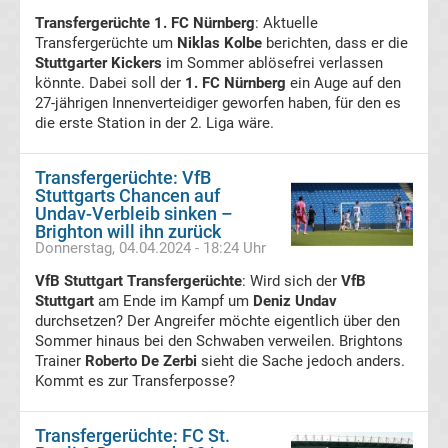
Transfergerüchte 1. FC Nürnberg
: Aktuelle
Serie
Transfergerüchte um
Niklas Kolbe
berichten, dass er die
Stuttgarter Kickers
im Sommer ablösefrei verlassen
könnte. Dabei soll der
1. FC Nürnberg
ein Auge auf den
A
27-jährigen Innenverteidiger geworfen haben, für den es
die erste Station in der 2. Liga wäre.
Tabelle
Transfergerüchte: VfB
Transfergerüchte
Stuttgarts Chancen auf
Undav-Verbleib sinken –
Transfergerüchte
Brighton will ihn zurück
Donnerstag, 04.04.2024 - 18:24 Uhr
Deutschland
VfB Stuttgart Transfergerüchte
: Wird sich der
VfB
Stuttgart
am Ende im Kampf um
Deniz Undav
durchsetzen? Der Angreifer möchte eigentlich über den
Transfergerüchte
Sommer hinaus bei den Schwaben verweilen. Brightons
Trainer
Roberto De Zerbi
sieht die Sache jedoch anders.
England
Kommt es zur Transferposse?
Transfergerüchte
Transfergerüchte: FC St.