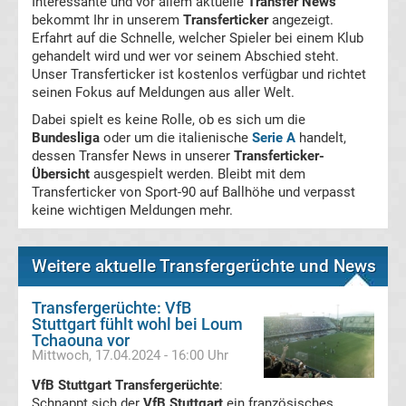
Interessante und vor allem aktuelle
Transfer News
bekommt Ihr in unserem
Transferticker
angezeigt.
La
Erfahrt auf die Schnelle, welcher Spieler bei einem Klub
gehandelt wird und wer vor seinem Abschied steht.
Liga
Unser Transferticker ist kostenlos verfügbar und richtet
seinen Fokus auf Meldungen aus aller Welt.
Serie
Dabei spielt es keine Rolle, ob es sich um die
Bundesliga
oder um die italienische
Serie A
handelt,
dessen Transfer News in unserer
Transferticker-
A
Übersicht
ausgespielt werden. Bleibt mit dem
Transferticker von Sport-90 auf Ballhöhe und verpasst
Türk.
keine wichtigen Meldungen mehr.
Süper
Weitere aktuelle Transfergerüchte und News
Lig
Transfergerüchte: VfB
Stuttgart fühlt wohl bei Loum
Tchaouna vor
Internat.
Mittwoch, 17.04.2024 - 16:00 Uhr
VfB Stuttgart Transfergerüchte
Fußball
:
Schnappt sich der
VfB Stuttgart
ein französisches