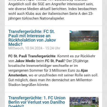
Angeblich soll die SGE am Angreifer interessiert sein,
Conference
wie diverse Medien aktuell berichten. Indes beobachten
wohl auch Klubs aus der italienischen Serie A den 23-
jährigen türkischen Nationalspieler.
League
Tabelle
Transfergerüchte: FC St.
Pauli mit Interesse an
Rückholaktion von Jakov
Formel
Medic?
Mittwoch, 10.04.2024 - 15:24 Uhr
1
FC St. Pauli Transfergerüchte
: Kommt es zur Rückkehr
von
Jakov Medic
beim
FC St. Pauli
? Der 25-jährige
Rennkalender
kroatische Innenverteidiger wechselte er im
vergangenen Sommer für 3 Millionen Euro zu
Ajax
Amsterdam
, wo er unzufrieden mit seiner Rolle sein soll.
Transfergerüchte
Gut möglich, dass man ihn demnächst am Millerntor-
Stadion begrüßen könnte.
WWE
Transfergerüchte: 1. FC Union
News
Berlin vor Verlust von Danilho
Doekhi?