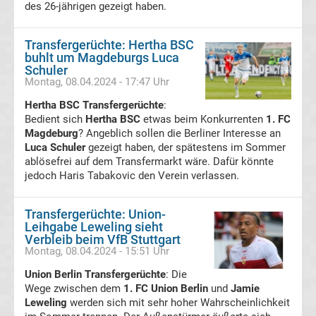
Tabelle
des 26-jährigen gezeigt haben.
Premier
Transfergerüchte: Hertha BSC
buhlt um Magdeburgs Luca
Schuler
League
Montag, 08.04.2024 - 17:47 Uhr
Hertha BSC Transfergerüchte
Erg.
:
Bedient sich
Hertha BSC
etwas beim Konkurrenten
1. FC
Magdeburg
? Angeblich sollen die Berliner Interesse an
Premier
Luca Schuler
gezeigt haben, der spätestens im Sommer
ablösefrei auf dem Transfermarkt wäre. Dafür könnte
jedoch Haris Tabakovic den Verein verlassen.
League
Tabelle
Transfergerüchte: Union-
Leihgabe Leweling sieht
Verbleib beim VfB Stuttgart
Frauen
Montag, 08.04.2024 - 15:51 Uhr
Union Berlin Transfergerüchte
: Die
Bundesliga
Wege zwischen dem
1. FC Union Berlin
und
Jamie
Leweling
werden sich mit sehr hoher Wahrscheinlichkeit
Erg.