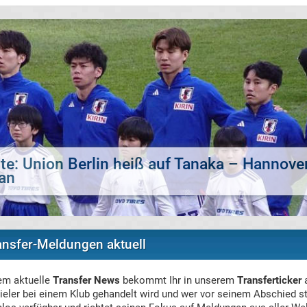
te: Bayer Leverkusen an Boca-Sechser Del
ransfer-Meldungen aktuell
lem aktuelle
Transfer News
bekommt Ihr in unserem
Transferticker
a
pieler bei einem Klub gehandelt wird und wer vor seinem Abschied s