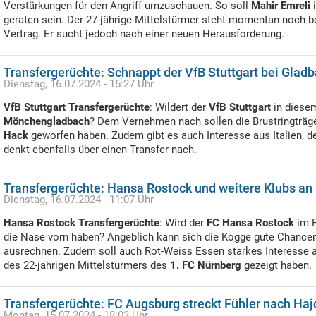
Verstärkungen für den Angriff umzuschauen. So soll
Mahir Emreli
i
geraten sein. Der 27-jährige Mittelstürmer steht momentan noch b
Vertrag. Er sucht jedoch nach einer neuen Herausforderung.
Transfergerüchte: Schnappt der VfB Stuttgart bei Glad
Dienstag, 16.07.2024 - 15:27 Uhr
VfB Stuttgart Transfergerüchte
: Wildert der
VfB Stuttgart
in diese
Mönchengladbach
? Dem Vernehmen nach sollen die Brustringträg
Hack
geworfen haben. Zudem gibt es auch Interesse aus Italien, 
denkt ebenfalls über einen Transfer nach.
Transfergerüchte: Hansa Rostock und weitere Klubs an 
Dienstag, 16.07.2024 - 11:07 Uhr
Hansa Rostock Transfergerüchte
: Wird der
FC Hansa Rostock
im 
die Nase vorn haben? Angeblich kann sich die Kogge gute Chancen
ausrechnen. Zudem soll auch Rot-Weiss Essen starkes Interesse a
des 22-jährigen Mittelstürmers des
1. FC Nürnberg
gezeigt haben.
Transfergerüchte: FC Augsburg streckt Fühler nach Haj
Montag, 15.07.2024 - 18:03 Uhr