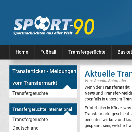
Home
Fußball
Transfergerüchte
Basket
Transferticker - Meldungen
Aktuelle Tran
Von: Asanka Schneider
vom Transfermarkt
Wenn der
Transfermarkt
i
Transfergerüchte
News
und
Transfer-Meld
ebenfalls in unserem
Tran
Erfahrt also in Kürze, was
Transfergerüchte international
Transfermarkt geschieht. 
Transfergerüchte
berichten wir kurz und k
gespannt sein, welche Tra
Deutschland