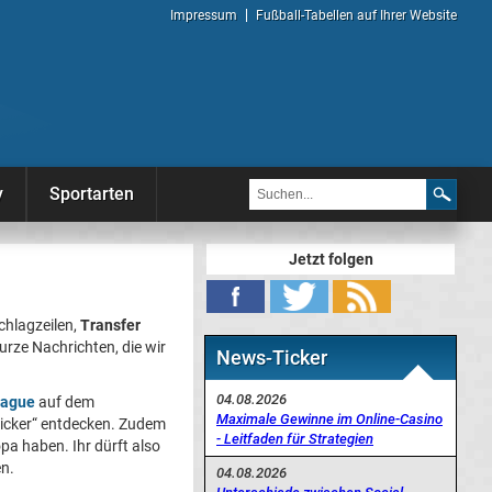
Impressum
Fußball-Tabellen auf Ihrer Website
y
Sportarten
Jetzt folgen
chlagzeilen,
Transfer
urze Nachrichten, die wir
News-Ticker
04.08.2026
eague
auf dem
Maximale Gewinne im Online-Casino
ticker“ entdecken. Zudem
- Leitfaden für Strategien
opa haben. Ihr dürft also
en.
04.08.2026