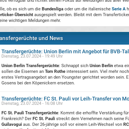
nlos verfügbar und richtet seinen Fokus auf Meldungen aus aller Wel
lle, ob es sich um die
Bundesliga
oder um die italienische
Serie A
h
rticker-Übersicht
ausgespielt werden. Bleibt mit dem Transferticker
keine wichtigen Meldungen mehr.
Transfergerüchte und News
Transfergerüchte: Union Berlin mit Angebot für BVB-Ta
Dienstag, 23.07.2024 - 19:49 Uhr
Union Berlin Transfergerüchte
: Schnappt sich
Union Berlin
etwa ei
sollen die Eisernen an
Tom Rothe
interessiert sein. Viel mehr noch
erstes Vertragsangebot an den Youngster gerichtet worden sein. 
Gosens bei den Köpenickern ersetzen.
Transfergerüchte: FC St. Pauli vor Leih-Transfer von M
Dienstag, 23.07.2024 - 16:08 Uhr
FC St. Pauli Transfergerüchte
: Kommt die erhoffte Verstärkung für
Frankreich? Der
FC St. Pauli
streckt dem Vernehmen nach seine F
Guilavogui
aus. Der 26-jährige soll vor einem Leih-Wechsel von
RC