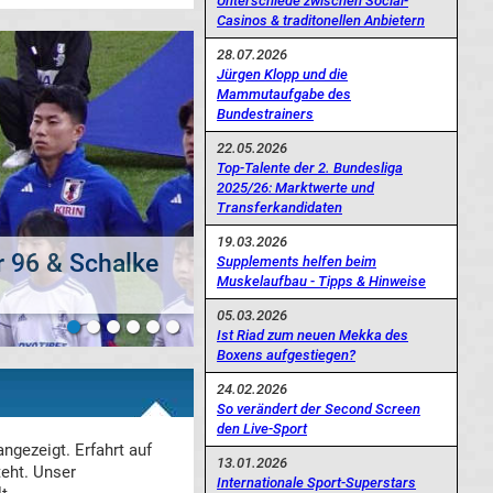
Unterschiede zwischen Social-
Casinos & traditonellen Anbietern
28.07.2026
Jürgen Klopp und die
Mammutaufgabe des
Bundestrainers
22.05.2026
Top-Talente der 2. Bundesliga
2025/26: Marktwerte und
Transferkandidaten
19.03.2026
Supplements helfen beim
gado dran?
Muskelaufbau - Tipps & Hinweise
05.03.2026
Ist Riad zum neuen Mekka des
Boxens aufgestiegen?
24.02.2026
So verändert der Second Screen
den Live-Sport
ngezeigt. Erfahrt auf
13.01.2026
teht. Unser
Internationale Sport-Superstars