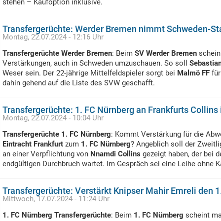
stehen – Kaufoption inklusive.
Transfergerüchte: Werder Bremen nimmt Schweden-Star
Montag, 22.07.2024 - 12:16 Uhr
Transfergerüchte Werder Bremen
: Beim
SV Werder Bremen
schein
Verstärkungen, auch in Schweden umzuschauen. So soll
Sebastia
Weser sein. Der 22-jährige Mittelfeldspieler sorgt bei
Malmö FF
für
dahin gehend auf die Liste des SVW geschafft.
Transfergerüchte: 1. FC Nürnberg an Frankfurts Collins 
Montag, 22.07.2024 - 10:04 Uhr
Transfergerüchte 1. FC Nürnberg
: Kommt Verstärkung für die Abw
Eintracht Frankfurt
zum
1. FC Nürnberg
? Angeblich soll der Zweitli
an einer Verpflichtung von
Nnamdi Collins
gezeigt haben, der bei 
endgültigen Durchbruch wartet. Im Gespräch sei eine Leihe ohne K
Transfergerüchte: Verstärkt Knipser Mahir Emreli den 
Mittwoch, 17.07.2024 - 11:24 Uhr
1. FC Nürnberg Transfergerüchte
: Beim
1. FC Nürnberg
scheint ma