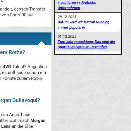
t.
investieren in deutsche
Unternehmen
andelt, dessen Transfer
 von Sport-90 auf
28.12.2025
Darum wird Wintertrail-Running
immer populärer
01.12.2025
Zum Jahresausklang: Das sind die
Sport-Highlights im Dezember
lent Rothe?
n
BVB
-Talent? Angeblich
, es soll auch schon ein
Er könnte zudem Robin
organ Guilavogui?
 den Angriff aus
ühler wohl nach
Morgan
 Lens
an die Elbe