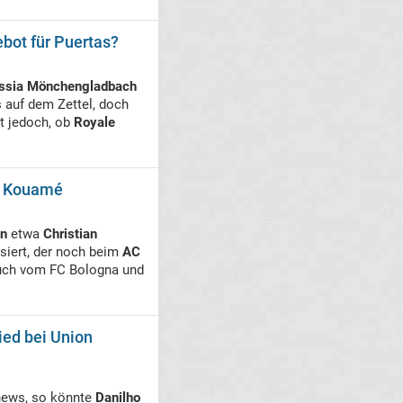
bot für Puertas?
ssia Mönchengladbach
bs auf dem Zettel, doch
st jedoch, ob
Royale
an Kouamé
in
etwa
Christian
siert, der noch beim
AC
 auch vom FC Bologna und
ied bei Union
rnews, so könnte
Danilho