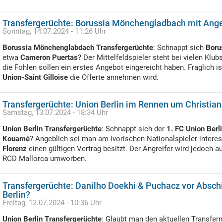
Transfergerüchte: Borussia Mönchengladbach mit Ange
Sonntag, 14.07.2024 - 11:26 Uhr
Borussia Mönchenglabdach Transfergerüchte
: Schnappt sich
Boru
etwa
Cameron Puertas
? Der Mittelfeldspieler steht bei vielen Klu
die Fohlen sollen ein erstes Angebot eingereicht haben. Fraglich i
Union-Saint Gilloise
die Offerte annehmen wird.
Transfergerüchte: Union Berlin im Rennen um Christi
Samstag, 13.07.2024 - 18:34 Uhr
Union Berlin Transfergerüchte
: Schnappt sich der
1. FC Union Berl
Kouamé
? Angeblich sei man am ivorischen Nationalspieler interes
Florenz
einen gültigen Vertrag besitzt. Der Angreifer wird jedoch
RCD Mallorca umworben.
Transfergerüchte: Danilho Doekhi & Puchacz vor Absch
Berlin?
Freitag, 12.07.2024 - 10:36 Uhr
Union Berlin Transfergerüchte
: Glaubt man den aktuellen Transfe