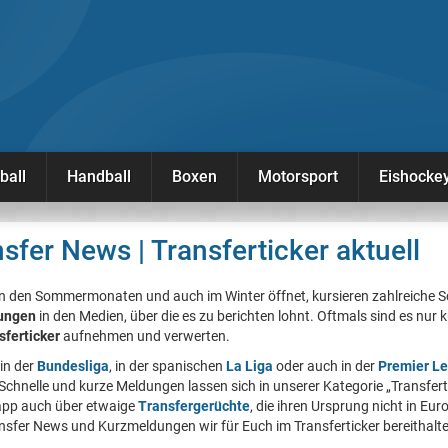
ball
Handball
Boxen
Motorsport
Eishocke
sfer News | Transferticker aktuell
n den Sommermonaten und auch im Winter öffnet, kursieren zahlreiche S
ungen
in den Medien, über die es zu berichten lohnt. Oftmals sind es nur k
sferticker
aufnehmen und verwerten.
 in der
Bundesliga
, in der spanischen
La Liga
oder auch in der
Premier L
Schnelle und kurze Meldungen lassen sich in unserer Kategorie „Transfer
napp auch über etwaige
Transfergerüchte
, die ihren Ursprung nicht in Eur
nsfer News und Kurzmeldungen wir für Euch im Transferticker bereithalt