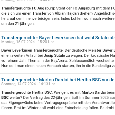
Transfergerüchte FC Augsburg
: Steht der
FC Augsburg
mit dem
F
die sich um einen Transfer von
Albian Hajdari
drehen? Angeblich so
heiß auf den Innenverteidiger sein. Indes buhlen wohl auch weite
um den 21-jährigen.
Transfergerüchte: Bayer Leverkusen hat wohl Sutalo al
Montag, 15.07.2024 - 15:20 Uhr
Bayer Leverkusen Transfergerüchte
: Der deutsche Meister
Bayer 
einen zweiten Anlauf bei
Josip Sutalo
zu wagen. Der kroatische Nat
vor einem Jahr Thema in der BayArena. Schlussendlich wechselte 
Nun soll man einen neuen Versuch starten, ihn in die Bundesliga z
Transfergerüchte: Marton Dardai bei Hertha BSC vor 
Sonntag, 14.07.2024 - 14:13 Uhr
Transfergerüchte Hertha BSC
: Wie geht es mit
Marton Dardai
beim
BSC
weiter? Der Vertrag des 22-jährigen läuft im Sommer 2025 aus
das Eigengewächs keine Vertragsgespräche mit den Verantwortli
führen. Erst im Winter soll wohl eine Entscheidung fallen. Es droht