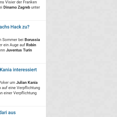
ns Visier der Franken
ei
Dinamo Zagreb
unter
bachs Hack zu?
m Sommer bei
Borussia
er ein Auge auf
Robin
denn
Juventus Turin
Kania interessiert
Poker um
Julian Kania
 auf eine Verpflichtung
n einer Verpflichtung
dari aus