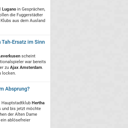
C Lugano
in Gesprächen,
llen die Fuggerstädter
re Klubs aus dem Ausland
s Tah-Ersatz im Sinn
Leverkusen
scheint
ionalspieler war bereits
er zu
Ajax Amsterdam
.
u locken.
dem Absprung?
 Hauptstadtklub
Hertha
 und bis jetzt möchte
chen der Alten Dame
 ein ablösefreier