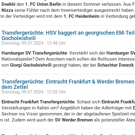
Doekhi
den
1. FC Union Berlin
in diesem Sommer verlassen. Aus F
Nizza
seine Fühler nach dem Innenverteidiger ausgestreckt haben
enn der Verteidiger wird mit dem
1. FC Heidenheim
in Verbindung ge
Transfergerüchte: HSV baggert an georgischen EM-Te
Gocholeishvili
Dienstag, 09.07.2024 - 13:48 Uhr
Hamburger SV Transfergerüchte
: Verstärkt sich der
Hamburger S
Nationalspieler? Dem Anschein nach sollen die Rothosen Interesse
von
Giorgi Gocholeishvili
gezeigt haben, der bei
Schachtar Donezk
Transfergerüchte: Eintracht Frankfurt & Werder Bremen
dem Zettel
Dienstag, 09.07.2024 - 12:05 Uhr
Eintracht Frankfurt Transfergerüchte
: Schaut sich
Eintracht Frankfu
Verstärkungen in Italien um? Angeblich haben die Adlerträger mit
Sechser ins Visier genommen, der in der abgelaufenen Spielzeit m
n ist. Zudem wird auch der
SV Werder Bremen
als potenzieller Abn