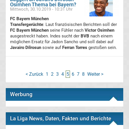
Celtics
Osimhen Thema bei Bayern?
Mittwoch, 30.10.2019 - 10:31 Uhr
Handball
FC Bayern München
Transfergerüchte
: Laut französischen Berichten soll der
Handball
FC Bayern München
seine Fühler nach
Victor Osimhen
ausgestreckt haben. Indes sucht der
BVB
nach einem
Bundesliga
möglichen Ersatz für Jadon Sancho und soll dabei auf
Javairo Dilrosun
sowie auf
Ferran Torres
gestoßen sein.
Handball
international
< Zurück
1
2
3
4
5
6
7
8
Weiter >
Boxen
Werbung
Boxen
News
La Liga News, Daten, Fakten und Berichte
Kickboxen