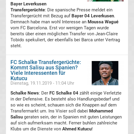
Bayer Leverkusen
Tabelle
Transfergerüchte
: Die spanische Presse meldet ein
Transfergerücht mit Bezug auf
Bayer 04 Leverkusen
.
Demnach habe man wohl Interesse an
Moussa Wagué
Süper
vom FC Barcelona. Erst vor wenigen Tagen wurde
bereits über einen möglichen Transfer von Jean-Claire
Lig
Tobido spekuliert, der ebenfalls bei Barca unter Vertrag
steht.
Ergebnisse
FC Schalke Transfergerüchte:
Kommt Salisu aus Spanien?
Süper
Viele Interessenten für
Kutucu
Lig
Dienstag, 19.11.2019 - 11:04 Uhr
Schalke News
: Der
FC Schalke 04
zählt einige Verletzte
Tabelle
in der Defensive. Es besteht also Handlungsbedarf und
so wie es scheint, schauen sich die Knappen auf dem
Transfermarkt um. Ins Visier soll dabei
Mohammed
Serie
Salisu
geraten sein, der in Spanien mit guten Leistungen
auf sich aufmerksam macht. Ferner buhlen zahlreiche
A
Klubs um die Dienste von
Ahmed Kutucu
!