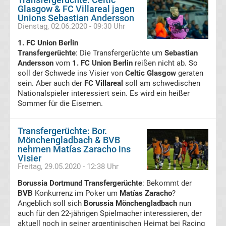
Glasgow & FC Villareal jagen
Stream
Unions Sebastian Andersson
Dienstag, 02.06.2020 - 09:30 Uhr
kostenlos
1. FC Union Berlin
Transfergerüchte
: Die Transfergerüchte um
Sebastian
Andersson
La
vom
1. FC Union Berlin
reißen nicht ab. So
soll der Schwede ins Visier von
Celtic Glasgow
geraten
sein. Aber auch der
FC Villareal
soll am schwedischen
Liga
Nationalspieler interessiert sein. Es wird ein heißer
Sommer für die Eisernen.
Meister
Transfergerüchte: Bor.
Torjägerliste
Mönchengladbach & BVB
nehmen Matías Zaracho ins
Visier
La
Freitag, 29.05.2020 - 12:38 Uhr
Borussia Dortmund Transfergerüchte
: Bekommt der
Liga
BVB
Konkurrenz im Poker um
Matías Zaracho
?
Angeblich soll sich
Borussia Mönchengladbach
nun
La
auch für den 22-jährigen Spielmacher interessieren, der
aktuell noch in seiner argentinischen Heimat bei Racing