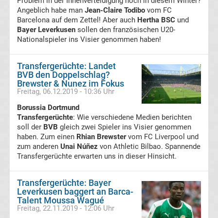
Problem in der Innenverteidigung noch in diesem Winter?
Angeblich habe man
Jean-Claire Todibo
vom FC
Erg.
Barcelona auf dem Zettel! Aber auch
Hertha BSC
und
Bayer Leverkusen
sollen den französischen U20-
Nationalspieler ins Visier genommen haben!
Frauen
Bundesliga
Transfergerüchte: Landet
BVB den Doppelschlag?
Brewster & Nunez im Fokus
Tabelle
Freitag, 06.12.2019 - 10:36 Uhr
Borussia Dortmund
Ligue
Transfergerüchte
: Wie verschiedene Medien berichten
soll der
BVB
gleich zwei Spieler ins Visier genommen
haben. Zum einen
1
Rhian Brewster
vom FC Liverpool und
zum anderen
Unai Núñez
von Athletic Bilbao. Spannende
Transfergerüchte erwarten uns in dieser Hinsicht.
Ergebnisse
Transfergerüchte: Bayer
Ligue
Leverkusen baggert an Barca-
Talent Moussa Wagué
Freitag, 22.11.2019 - 12:06 Uhr
1