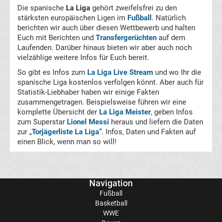
Die spanische
La Liga
gehört zweifelsfrei zu den
Motorsport
stärksten europäischen Ligen im
Fußball
. Natürlich
berichten wir auch über diesen Wettbewerb und halten
Formel
Euch mit Berichten und
Transfergerüchten
auf dem
Laufenden. Darüber hinaus bieten wir aber auch noch
1
vielzählige weitere Infos für Euch bereit.
So gibt es Infos zum
La Liga Live Stream
und wo Ihr die
DTM
spanische Liga kostenlos verfolgen könnt. Aber auch für
Statistik-Liebhaber haben wir einige Fakten
zusammengetragen. Beispielsweise führen wir eine
MotoGP
komplette Übersicht der
La Liga Meister
, geben Infos
zum Superstar
Lionel Messi
heraus und liefern die Daten
Eishockey
zur „
Torjägerliste La Liga
“. Infos, Daten und Fakten auf
einen Blick, wenn man so will!
DEL
NHL
Navigation
Fußball
Sportarten
Basketball
WWE
Darts