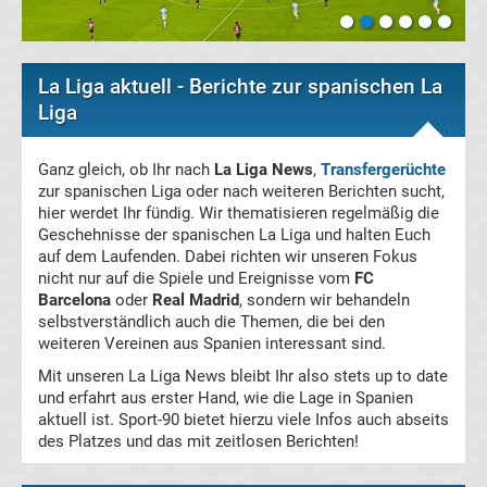
La
La Liga aktuell - Berichte zur spanischen La
Liga
Liga
Serie
Ganz gleich, ob Ihr nach
La Liga News
,
Transfergerüchte
zur spanischen Liga oder nach weiteren Berichten sucht,
A
hier werdet Ihr fündig. Wir thematisieren regelmäßig die
Geschehnisse der spanischen La Liga und halten Euch
Türk.
auf dem Laufenden. Dabei richten wir unseren Fokus
nicht nur auf die Spiele und Ereignisse vom
FC
Barcelona
oder
Real Madrid
, sondern wir behandeln
Süper
selbstverständlich auch die Themen, die bei den
weiteren Vereinen aus Spanien interessant sind.
Lig
Mit unseren La Liga News bleibt Ihr also stets up to date
und erfahrt aus erster Hand, wie die Lage in Spanien
Internat.
aktuell ist. Sport-90 bietet hierzu viele Infos auch abseits
des Platzes und das mit zeitlosen Berichten!
Fußball