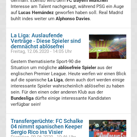
Germain. Ebenso wird dem
FC Bayern München
Interesse am Talent nachgesagt, während PSG ein Auge
Transfergerüchte
auf
Lucas Hernández
geworfen haben soll. Real Madrid
buhlt indes weiter um
Alphonso Davies
.
Transferticker
La Liga: Auslaufende
Verträge - Diese Spieler sind
-
demnächst ablösefrei
Freitag, 12.06.2020 - 14:05 Uhr
Meldungen
Gestern thematisierte Sport-90 die
Situation um mögliche
ablösefreie Spieler
aus der
vom
englischen Premier League. Heute werfen wir einen Blick
auf die spanische
La Liga
, denn auch dort werden einige
Transfermarkt
interessante Spieler wahrscheinlich ablösefrei zu haben
sein. Für den einen oder anderen Klub aus der
Bundesliga
dürfte einige interessante Kandidaten
Trainerentlassungen
verfügbar sein!
Bundesliga
Transfergerüchte: FC Schalke
04 nimmt spanischen Keeper
Porträts
Sergio Rico ins Visier