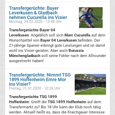
live
Transfergerüchte: Bayer
Leverkusen & Gladbach
im
nehmen Cucurella ins Visier
Montag, 24.02.2020 - 13:48 Uhr
TV
Transfergerüchte Bayer 04
Leverkusen
: Angeblich soll sich
Marc Cucurella
auf dem
Tabellen
Wunschzettel von
Bayer 04 Leverkusen
befinden. Der
&
21-jährige Spanier erbringt gute Leistungen und ist damit
Ergebnisse
International:
wohl ins Visier geraten. Aber auch
Borussia
Mönchengladbach
soll seine Fühler nach dem Allrounder
ausgestreckt haben!
La
Liga
Transfergerüchte: Nimmt TSG
1899 Hoffenheim Emre Mor
ins Visier?
Ergebnisse
Freitag, 31.01.2020 - 10:26 Uhr
Transfergerüchte TSG 1899
La
Hoffenheim
: Greift die
TSG 1899 Hoffenheim
auf dem
Transfermarkt zu? Bis 18 Uhr kann der Klub noch tätig
werden. Aktuell heißt es, dass die Kraichgauer Interesse
Liga