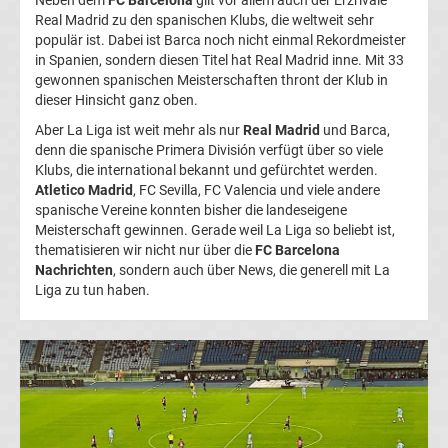
Neben dem
FC Barcelona
gilt vor allem auch der Erzrivale
Real Madrid zu den spanischen Klubs, die weltweit sehr
Champions
populär ist. Dabei ist Barca noch nicht einmal Rekordmeister
in Spanien, sondern diesen Titel hat Real Madrid inne. Mit 33
League
gewonnen spanischen Meisterschaften thront der Klub in
dieser Hinsicht ganz oben.
Europa
Aber La Liga ist weit mehr als nur
Real Madrid
und Barca,
denn die spanische Primera División verfügt über so viele
Klubs, die international bekannt und gefürchtet werden.
League
Atletico Madrid
, FC Sevilla, FC Valencia und viele andere
spanische Vereine konnten bisher die landeseigene
Europa
Meisterschaft gewinnen. Gerade weil La Liga so beliebt ist,
thematisieren wir nicht nur über die
FC Barcelona
Nachrichten
, sondern auch über News, die generell mit La
Conference
Liga zu tun haben.
League
Premier
League