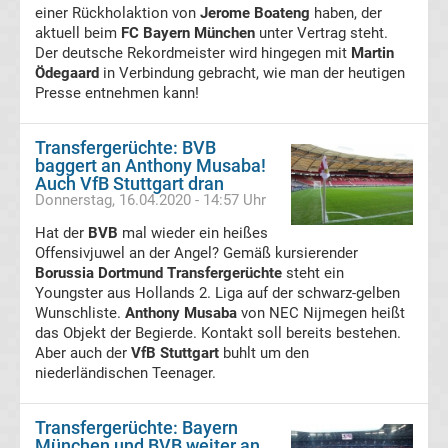
einer Rückholaktion von
Erg.
Jerome Boateng
haben, der
aktuell beim
FC Bayern München
unter Vertrag steht.
Der deutsche Rekordmeister wird hingegen mit
Martin
Conference
Ödegaard
in Verbindung gebracht, wie man der heutigen
Presse entnehmen kann!
League
Transfergerüchte: BVB
Tabelle
baggert an Anthony Musaba!
Auch VfB Stuttgart dran
Donnerstag, 16.04.2020 - 14:57 Uhr
Formel
Hat der
BVB
mal wieder ein heißes
Offensivjuwel an der Angel? Gemäß kursierender
1
Borussia Dortmund Transfergerüchte
steht ein
Youngster aus Hollands 2. Liga auf der schwarz-gelben
Rennkalender
Wunschliste.
Anthony Musaba
von NEC Nijmegen heißt
das Objekt der Begierde. Kontakt soll bereits bestehen.
Aber auch der
VfB Stuttgart
buhlt um den
Transfergerüchte
niederländischen Teenager.
WWE
Transfergerüchte: Bayern
München und BVB weiter an