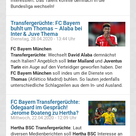
interessiert. Das Talent könnte demnach in die
Ergebnisse
Bundesliga wechseln!
Europa
Transfergerüchte: FC Bayern
buhlt um Thomas – Alaba bei
Inter & Juve Thema
League
Dienstag, 28.04.2020 - 13:44 Uhr
FC Bayern München
Tabelle
Transfergerüchte
: Wechselt
David Alaba
demnächst
nach Italien? Angeblich soll
Inter Mailand
und
Juventus
Europa
Turin
ein Auge auf den Verteidiger geworfen haben. Der
FC Bayern München
soll indes um die Dienste von
Thomas
(Atlético Madrid) buhlen. So lauten jedenfalls
League
unterschiedliche Schlagzeilen aus dem In- und Ausland.
Ergebnisse
FC Bayern Transfergerüchte:
Ödegaard im Gespräch!
Conference
Jerome Boateng zu Hertha?
Mittwoch, 22.04.2020 - 12:09 Uhr
League
Hertha BSC Transfergerüchte
: Laut
diversen Medienberichten soll
Hertha BSC
Interesse an