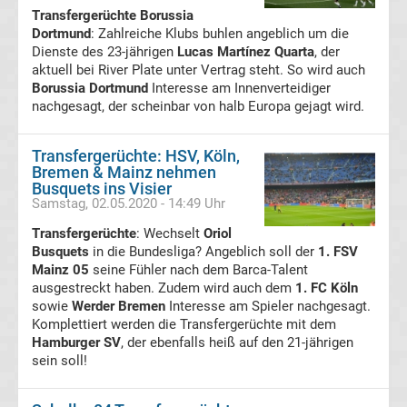
Transfergerüchte Borussia
Ergebnisse
Dortmund
: Zahlreiche Klubs buhlen angeblich um die
Dienste des 23-jährigen
Lucas Martínez Quarta
, der
aktuell bei River Plate unter Vertrag steht. So wird auch
2.
Borussia Dortmund
Interesse am Innenverteidiger
nachgesagt, der scheinbar von halb Europa gejagt wird.
Liga
Transfergerüchte: HSV, Köln,
Ergebnisse
Bremen & Mainz nehmen
Busquets ins Visier
Samstag, 02.05.2020 - 14:49 Uhr
3.
Transfergerüchte
: Wechselt
Oriol
Liga
Busquets
in die Bundesliga? Angeblich soll der
1. FSV
Mainz 05
seine Fühler nach dem Barca-Talent
ausgestreckt haben. Zudem wird auch dem
1. FC Köln
Ergebnisse
sowie
Werder Bremen
Interesse am Spieler nachgesagt.
Komplettiert werden die Transfergerüchte mit dem
3.
Hamburger SV
, der ebenfalls heiß auf den 21-jährigen
sein soll!
Liga