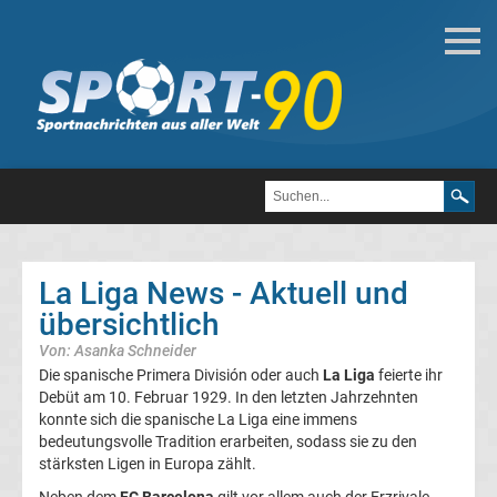
Fußball
Bundesliga
2.
Liga
La Liga News - Aktuell und
3.
übersichtlich
Von: Asanka Schneider
Liga
Die spanische Primera División oder auch
La Liga
feierte ihr
Debüt am 10. Februar 1929. In den letzten Jahrzehnten
DFB-
konnte sich die spanische La Liga eine immens
bedeutungsvolle Tradition erarbeiten, sodass sie zu den
stärksten Ligen in Europa zählt.
Pokal