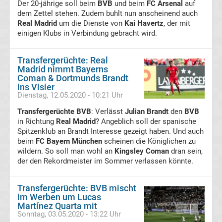
Der 20-jährige soll beim
BVB
und beim
FC Arsenal
auf
England
dem Zettel stehen. Zudem buhlt nun anscheinend auch
Real Madrid
um die Dienste von
Kai Havertz
, der mit
einigen Klubs in Verbindung gebracht wird.
Transfergerüchte
Transfergerüchte: Real
Italien
Madrid nimmt Bayerns
Coman & Dortmunds Brandt
Transfergerüchte
ins Visier
Dienstag, 12.05.2020 - 10:21 Uhr
Spanien
Transfergerüchte BVB
: Verlässt
Julian Brandt
den
BVB
in Richtung
Real Madrid
? Angeblich soll der spanische
Top-
Spitzenklub an Brandt Interesse gezeigt haben. Und auch
Aktuell
beim
FC Bayern München
scheinen die Königlichen zu
wildern. So soll man wohl an
Kingsley Coman
dran sein,
der den Rekordmeister im Sommer verlassen könnte.
Bundesliga
Tabelle
Transfergerüchte: BVB mischt
im Werben um Lucas
Martínez Quarta mit
Bundesliga
Sonntag, 03.05.2020 - 13:22 Uhr