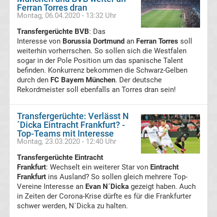
News
Ferran Torres dran
Montag, 06.04.2020 - 13:32 Uhr
Transfergerüchte BVB
Boxen
: Das
Interesse von
Borussia Dortmund
an
Ferran Torres
soll
weiterhin vorherrschen. So sollen sich die Westfalen
News
sogar in der Pole Position um das spanische Talent
befinden. Konkurrenz bekommen die Schwarz-Gelben
durch den
DAZN
FC Bayern München
. Der deutsche
Rekordmeister soll ebenfalls an Torres dran sein!
Programm
Transfergerüchte: Verlässt N
´Dicka Eintracht Frankfurt? -
&
Top-Teams mit Interesse
Montag, 23.03.2020 - 12:40 Uhr
Infos
Transfergerüchte Eintracht
Frankfurt
: Wechselt ein weiterer Star von
Eintracht
Telekom
Frankfurt
ins Ausland? So sollen gleich mehrere Top-
Vereine Interesse an
Evan N´Dicka
gezeigt haben. Auch
in Zeiten der Corona-Krise dürfte es für die Frankfurter
Eishockey
schwer werden, N´Dicka zu halten.