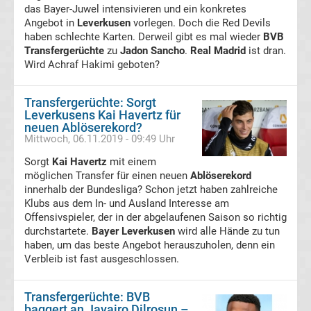
das Bayer-Juwel intensivieren und ein konkretes
Transfergerüchte
Angebot in
Leverkusen
vorlegen. Doch die Red Devils
haben schlechte Karten. Derweil gibt es mal wieder
BVB
Italien
Transfergerüchte
zu
Jadon Sancho
.
Real Madrid
ist dran.
Wird Achraf Hakimi geboten?
Transfergerüchte
Transfergerüchte: Sorgt
Spanien
Leverkusens Kai Havertz für
neuen Ablöserekord?
Mittwoch, 06.11.2019 - 09:49 Uhr
Basketball
Sorgt
Kai Havertz
mit einem
Basketball
möglichen Transfer für einen neuen
Ablöserekord
innerhalb der Bundesliga? Schon jetzt haben zahlreiche
Klubs aus dem In- und Ausland Interesse am
Bundesliga
Offensivspieler, der in der abgelaufenen Saison so richtig
durchstartete.
Bayer Leverkusen
wird alle Hände zu tun
NBA
haben, um das beste Angebot herauszuholen, denn ein
Verbleib ist fast ausgeschlossen.
Boston
Transfergerüchte: BVB
baggert an Javairo Dilrosun –