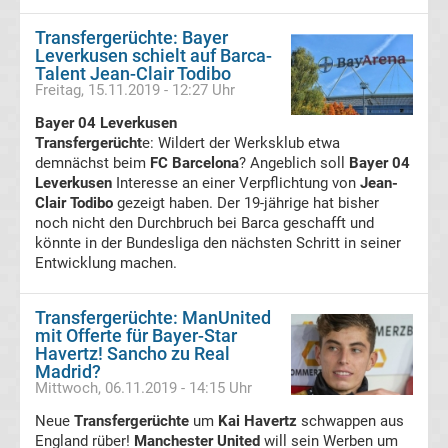
Ergebnisse
Transfergerüchte: Bayer
Leverkusen schielt auf Barca-
Talent Jean-Clair Todibo
Serie
Freitag, 15.11.2019 - 12:27 Uhr
Bayer 04 Leverkusen
A
Transfergerücht
e: Wildert der Werksklub etwa
demnächst beim
FC Barcelona
? Angeblich soll
Bayer 04
Tabelle
Leverkusen
Interesse an einer Verpflichtung von
Jean-
Clair Todibo
gezeigt haben. Der 19-jährige hat bisher
Transfergerüchte
noch nicht den Durchbruch bei Barca geschafft und
könnte in der Bundesliga den nächsten Schritt in seiner
Transfergerüchte
Entwicklung machen.
Deutschland
Transfergerüchte: ManUnited
mit Offerte für Bayer-Star
Havertz! Sancho zu Real
Transfergerüchte
Madrid?
Mittwoch, 06.11.2019 - 14:15 Uhr
England
Neue
Transfergerüchte
um
Kai Havertz
schwappen aus
England rüber!
Manchester United
will sein Werben um