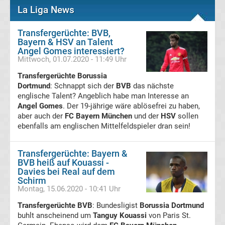
La Liga News
UEFA
Transfergerüchte: BVB,
Youth
Bayern & HSV an Talent
Angel Gomes interessiert?
Mittwoch, 01.07.2020 - 11:49 Uhr
League
Transfergerüchte Borussia
Dortmund
: Schnappt sich der
BVB
das nächste
Fußball
englische Talent? Angeblich habe man Interesse an
Angel Gomes
. Der 19-jährige wäre ablösefrei zu haben,
WM
aber auch der
FC Bayern München
und der
HSV
sollen
ebenfalls am englischen Mittelfeldspieler dran sein!
Fußball
Transfergerüchte: Bayern &
BVB heiß auf Kouassi -
EM
Davies bei Real auf dem
Schirm
Montag, 15.06.2020 - 10:41 Uhr
Frauenfußball
Transfergerüchte BVB
: Bundesligist
Borussia Dortmund
buhlt anscheinend um
Amateurfußball
Tanguy Kouassi
von Paris St.