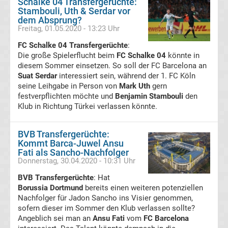
Schalke 04 Transfergerüchte:
Stambouli, Uth & Serdar vor
Tabelle
dem Absprung?
Freitag, 01.05.2020 - 13:23 Uhr
DFB-
FC Schalke 04 Transfergerüchte
:
Die große Spielerflucht beim
FC Schalke 04
könnte in
Pokal
diesem Sommer einsetzen. So soll der FC Barcelona an
Suat Serdar
interessiert sein, während der 1. FC Köln
seine Leihgabe in Person von
Ergebnisse
Mark Uth
gern
festverpflichten möchte und
Benjamin Stambouli
den
Klub in Richtung Türkei verlassen könnte.
Champions
BVB Transfergerüchte:
League
Kommt Barca-Juwel Ansu
Fati als Sancho-Nachfolger
Donnerstag, 30.04.2020 - 10:31 Uhr
Tabelle
BVB Transfergerüchte
: Hat
Borussia Dortmund
Champions
bereits einen weiteren potenziellen
Nachfolger für Jadon Sancho ins Visier genommen,
sofern dieser im Sommer den Klub verlassen sollte?
League
Angeblich sei man an
Ansu Fati
vom
FC Barcelona