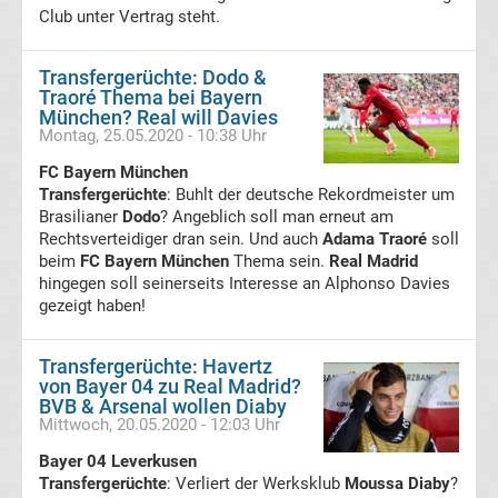
Club unter Vertrag steht.
Liga
Transfergerüchte: Dodo &
Ergebnisse
Traoré Thema bei Bayern
München? Real will Davies
La
Montag, 25.05.2020 - 10:38 Uhr
FC Bayern München
Liga
Transfergerüchte
: Buhlt der deutsche Rekordmeister um
Brasilianer
Dodo
? Angeblich soll man erneut am
Rechtsverteidiger dran sein. Und auch
Adama Traoré
soll
Tabelle
beim
FC Bayern München
Thema sein.
Real Madrid
hingegen soll seinerseits Interesse an Alphonso Davies
Transfergerüchte
international
gezeigt haben!
Transfergerüchte
Transfergerüchte: Havertz
von Bayer 04 zu Real Madrid?
BVB & Arsenal wollen Diaby
Deutschland
Mittwoch, 20.05.2020 - 12:03 Uhr
Bayer 04 Leverkusen
Transfergerüchte
Transfergerüchte
: Verliert der Werksklub
Moussa Diaby
?