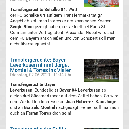
Dienstag, 09.06.2020 - 10:46 Uhr
Fußballklubs
Transfergerüchte Schalke 04
: Wird
der
FC Schalke 04
auf dem Transfermarkt tätig?
La
Angeblich soll man Interesse am spanischen Keeper
Liga
Sergio Rico
gezeigt haben, der aktuell bei Paris St.
Germain unter Vertrag steht. Alexander Nübel wird sich
dem FC Bayern anschließen und von Schubert soll man
Copa
nicht überzeugt sein!
del
Transfergerüchte: Bayer
Leverkusen nimmt Jorge,
Rey
Montiel & Torres ins Visier
Dienstag, 02.06.2020 - 11:44 Uhr
Siegerliste
Transfergerüchte Bayer
Leverkusen
: Bundesligist
Bayer 04 Leverkusen
soll
La
gleich drei Südamerikaner auf dem Zettel haben. So wird
dem Werksklub Interesse an
Juan Gutiérrez
,
Kaio Jorge
und an
Gonzalo Montiel
nachgesagt. Ferner soll man nun
Liga
auch an
Ferran Torres
dran sein!
Live
Transfergerüchte: Celtic