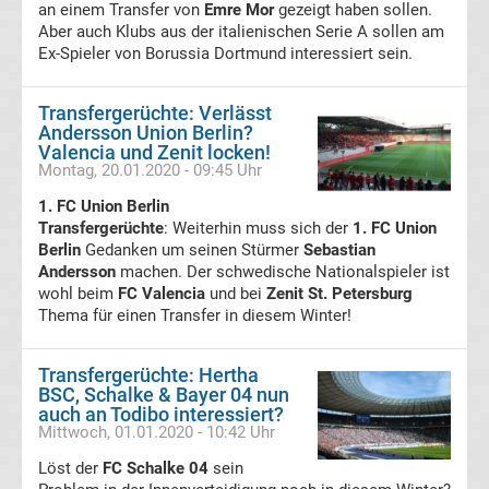
an einem Transfer von
Emre Mor
gezeigt haben sollen.
Aber auch Klubs aus der italienischen Serie A sollen am
Tabelle
Ex-Spieler von Borussia Dortmund interessiert sein.
Premier
Transfergerüchte: Verlässt
Andersson Union Berlin?
League
Valencia und Zenit locken!
Montag, 20.01.2020 - 09:45 Uhr
Erg.
1. FC Union Berlin
Transfergerüchte
: Weiterhin muss sich der
1. FC Union
Berlin
Gedanken um seinen Stürmer
Sebastian
Premier
Andersson
machen. Der schwedische Nationalspieler ist
wohl beim
FC Valencia
und bei
Zenit St. Petersburg
League
Thema für einen Transfer in diesem Winter!
Tabelle
Transfergerüchte: Hertha
BSC, Schalke & Bayer 04 nun
auch an Todibo interessiert?
Frauen
Mittwoch, 01.01.2020 - 10:42 Uhr
Löst der
FC Schalke 04
sein
Bundesliga