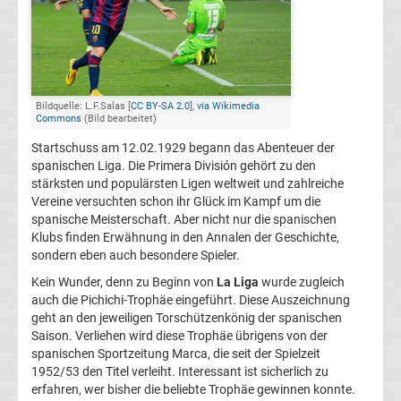
Stream
kostenlos
Bildquelle: L.F.Salas [
CC BY-SA 2.0
],
via Wikimedia
La
Commons
(Bild bearbeitet)
Startschuss am 12.02.1929 begann das Abenteuer der
Liga
spanischen Liga. Die Primera División gehört zu den
stärksten und populärsten Ligen weltweit und zahlreiche
Vereine versuchten schon ihr Glück im Kampf um die
Meister
spanische Meisterschaft. Aber nicht nur die spanischen
Klubs finden Erwähnung in den Annalen der Geschichte,
Torjägerliste
sondern eben auch besondere Spieler.
Kein Wunder, denn zu Beginn von
La Liga
wurde zugleich
La
auch die Pichichi-Trophäe eingeführt. Diese Auszeichnung
geht an den jeweiligen Torschützenkönig der spanischen
Saison. Verliehen wird diese Trophäe übrigens von der
Liga
spanischen Sportzeitung Marca, die seit der Spielzeit
1952/53 den Titel verleiht. Interessant ist sicherlich zu
La
erfahren, wer bisher die beliebte Trophäe gewinnen konnte.