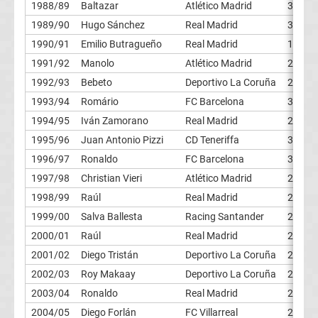
1988/89
Baltazar
Atlético Madrid
35
live
1989/90
Hugo Sánchez
Real Madrid
38
im
1990/91
Emilio Butragueño
Real Madrid
19
1991/92
Manolo
Atlético Madrid
27
TV
1992/93
Bebeto
Deportivo La Coruña
29
1993/94
Romário
FC Barcelona
30
Tabellen
&
1994/95
Iván Zamorano
Real Madrid
28
Ergebnisse
1995/96
Juan Antonio Pizzi
CD Teneriffa
31
International:
1996/97
Ronaldo
FC Barcelona
34
La
1997/98
Christian Vieri
Atlético Madrid
24
1998/99
Raúl
Real Madrid
25
Liga
1999/00
Salva Ballesta
Racing Santander
27
2000/01
Raúl
Real Madrid
24
Ergebnisse
2001/02
Diego Tristán
Deportivo La Coruña
21
2002/03
Roy Makaay
Deportivo La Coruña
29
La
2003/04
Ronaldo
Real Madrid
24
2004/05
Diego Forlán
FC Villarreal
25
Liga