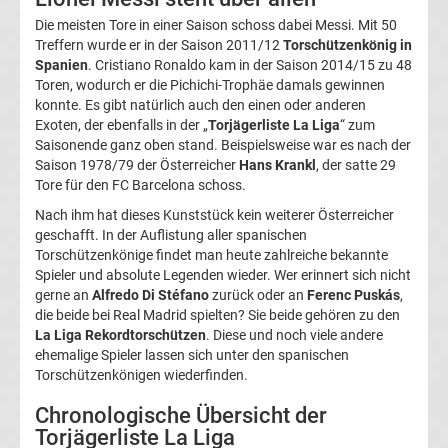
Die meisten Tore in einer Saison schoss dabei Messi. Mit 50
Ergebnisse
Treffern wurde er in der Saison 2011/12
Torschützenkönig in
Spanien
. Cristiano Ronaldo kam in der Saison 2014/15 zu 48
2.
Toren, wodurch er die Pichichi-Trophäe damals gewinnen
konnte. Es gibt natürlich auch den einen oder anderen
Exoten, der ebenfalls in der „
Torjägerliste La Liga
“ zum
Liga
Saisonende ganz oben stand. Beispielsweise war es nach der
Saison 1978/79 der Österreicher
Hans Krankl
, der satte 29
Ergebnisse
Tore für den FC Barcelona schoss.
Nach ihm hat dieses Kunststück kein weiterer Österreicher
3.
geschafft. In der Auflistung aller spanischen
Torschützenkönige findet man heute zahlreiche bekannte
Spieler und absolute Legenden wieder. Wer erinnert sich nicht
Liga
gerne an
Alfredo Di Stéfano
zurück oder an
Ferenc Puskás
,
die beide bei Real Madrid spielten? Sie beide gehören zu den
Ergebnisse
La Liga Rekordtorschützen
. Diese und noch viele andere
ehemalige Spieler lassen sich unter den spanischen
Torschützenkönigen wiederfinden.
3.
Chronologische Übersicht der
Liga
Torjägerliste La Liga