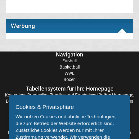
Tabelle
Werbung
Süper
Lig
Navigation
Ergebnisse
Fußball
Basketball
Süper
WWE
Boxen
Lig
Tabellensystem für Ihre Homepage
Kostenlose
Bundesliga-Tabellen
und Ergebnisse für Ihre Homepage.
Die Aktualisierung der Ergebnisse erfolgt alle paar Minuten, sodass
Tabelle
Cookies & Privatsphäre
Sie stets auf dem Laufenden sind. Einfache und schnelle
Einbindung.
Wir nutzen Cookies und ähnliche Technologien,
Serie
die zum Betrieb der Website erforderlich sind.
Partnervereine
Zusätzliche Cookies werden nur mit Ihrer
Möchten Sie, dass auch Ihr Verein mehr Beachtung findet? Dann
A
Zustimmung verwendet. Wir verwenden die
sind Sie bei uns genau richtig. Wir suchen Ihren Verein für eine