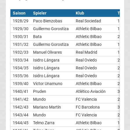
Tabelle
Saison
Spieler
Klub
Tore
1928/29
Paco Bienzobas
Real Sociedad
14
DFB-
1929/30
Guillermo Gorostiza
Athletic Bilbao
19
Pokal
1930/31
Bata
Athletic Bilbao
27
1931/32
Guillermo Gorostiza
Athletic Bilbao
12
Ergebnisse
1932/33
Manuel Olivares
Real Madrid
16
1933/34
Isidro Lángara
Real Oviedo
27
Champions
1934/35
Isidro Lángara
Real Oviedo
26
1935/36
Isidro Lángara
Real Oviedo
27
League
1939/40
Víctor Unamuno
Athletic Bilbao
20
1940/41
Pruden
Atlético Aviación
30
Tabelle
1941/42
Mundo
FC Valencia
27
1942/43
Mariano Martín
FC Barcelona
32
Champions
1943/44
Mundo
FC Valencia
27
League
1944/45
Telmo Zarra
Athletic Bilbao
19