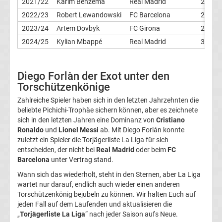
2021/22
Karim Benzema
Real Madrid
27
2022/23
Robert Lewandowski
FC Barcelona
23
Erg.
2023/24
Artem Dovbyk
FC Girona
24
2024/25
Kylian Mbappé
Real Madrid
31
Frauen
Bundesliga
Diego Forlàn der Exot unter den
Torschützenkönige
Tabelle
Zahlreiche Spieler haben sich in den letzten Jahrzehnten die
beliebte Pichichi-Trophäe sichern können, aber es zeichnete
Ligue
sich in den letzten Jahren eine Dominanz von
Cristiano
Ronaldo
und
Lionel Messi
ab. Mit Diego Forlán konnte
zuletzt ein Spieler die Torjägerliste La Liga für sich
1
entscheiden, der nicht bei
Real Madrid
oder beim
FC
Barcelona
unter Vertrag stand.
Ergebnisse
Wann sich das wiederholt, steht in den Sternen, aber La Liga
wartet nur darauf, endlich auch wieder einen anderen
Ligue
Torschützenkönig bejubeln zu können. Wir halten Euch auf
jeden Fall auf dem Laufenden und aktualisieren die
„
Torjägerliste La Liga
“ nach jeder Saison aufs Neue.
1