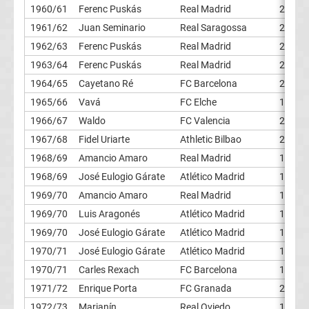
1960/61
Ferenc Puskás
Real Madrid
27
Erg.
1961/62
Juan Seminario
Real Saragossa
25
1962/63
Ferenc Puskás
Real Madrid
26
Conference
1963/64
Ferenc Puskás
Real Madrid
20
League
1964/65
Cayetano Ré
FC Barcelona
25
1965/66
Vavá
FC Elche
19
Tabelle
1966/67
Waldo
FC Valencia
24
1967/68
Fidel Uriarte
Athletic Bilbao
22
Formel
1968/69
Amancio Amaro
Real Madrid
14
1968/69
José Eulogio Gárate
Atlético Madrid
14
1
1969/70
Amancio Amaro
Real Madrid
16
1969/70
Luis Aragonés
Atlético Madrid
16
Rennkalender
1969/70
José Eulogio Gárate
Atlético Madrid
16
1970/71
José Eulogio Gárate
Atlético Madrid
17
Transfergerüchte
1970/71
Carles Rexach
FC Barcelona
17
WWE
1971/72
Enrique Porta
FC Granada
20
1972/73
Marianín
Real Oviedo
19