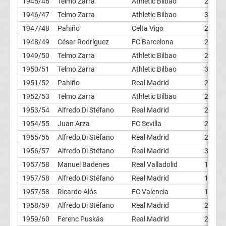
1945/46
Telmo Zarra
Athletic Bilbao
24
Ergebnisse
1946/47
Telmo Zarra
Athletic Bilbao
34
1947/48
Pahiño
Celta Vigo
23
Europa
1948/49
César Rodríguez
FC Barcelona
28
1949/50
Telmo Zarra
Athletic Bilbao
25
League
1950/51
Telmo Zarra
Athletic Bilbao
38
1951/52
Pahiño
Real Madrid
28
Tabelle
1952/53
Telmo Zarra
Athletic Bilbao
24
1953/54
Alfredo Di Stéfano
Real Madrid
27
Europa
1954/55
Juan Arza
FC Sevilla
28
League
1955/56
Alfredo Di Stéfano
Real Madrid
24
1956/57
Alfredo Di Stéfano
Real Madrid
31
Ergebnisse
1957/58
Manuel Badenes
Real Valladolid
19
1957/58
Alfredo Di Stéfano
Real Madrid
19
Conference
1957/58
Ricardo Alós
FC Valencia
19
1958/59
Alfredo Di Stéfano
Real Madrid
23
League
1959/60
Ferenc Puskás
Real Madrid
26