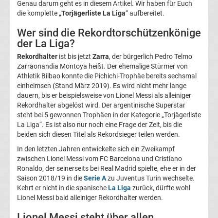
Genau darum geht es in diesem Artikel. Wir haben für Euch
die komplette „
Torjägerliste La Liga
“ aufbereitet.
Liga
Wer sind die Rekordtorschützenkönige
Ergebnisse
der La Liga?
Rekordhalter
ist bis jetzt
Zarra
, der bürgerlich Pedro Telmo
La
Zarraonandia Montoya heißt. Der ehemalige Stürmer von
Athletik Bilbao konnte die Pichichi-Trophäe bereits sechsmal
einheimsen (Stand März 2019). Es wird nicht mehr lange
Liga
dauern, bis er beispielsweise von Lionel Messi als alleiniger
Rekordhalter abgelöst wird. Der argentinische Superstar
Tabelle
steht bei 5 gewonnen Trophäen in der Kategorie „Torjägerliste
La Liga“. Es ist also nur noch eine Frage der Zeit, bis die
Top-
beiden sich diesen Titel als Rekordsieger teilen werden.
Aktuell
In den letzten Jahren entwickelte sich ein Zweikampf
zwischen Lionel Messi vom FC Barcelona und Cristiano
Bundesliga
Ronaldo, der seinerseits bei Real Madrid spielte, ehe er in der
Saison 2018/19 in die
Serie A
zu Juventus Turin wechselte.
Tabelle
Kehrt er nicht in die spanische
La Liga
zurück, dürfte wohl
Lionel Messi bald alleiniger Rekordhalter werden.
Bundesliga
Lionel Messi steht über allen