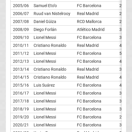
2005/06
Samuel Eto’o
FC Barcelona
26
Tabelle
2006/07
Ruud van Nistelrooy
Real Madrid
25
2007/08
Daniel Güiza
RCD Mallorca
27
Premier
2008/09
Diego Forlán
Atlético Madrid
32
2009/10
Lionel Messi
FC Barcelona
34
League
2010/11
Cristiano Ronaldo
Real Madrid
41
2011/12
Lionel Messi
FC Barcelona
50
Erg.
2012/13
Lionel Messi
FC Barcelona
45
2013/14
Cristiano Ronaldo
Real Madrid
31
Premier
2014/15
Cristiano Ronaldo
Real Madrid
48
League
2015/16
Luis Suárez
FC Barcelona
40
2016/17
Lionel Messi
FC Barcelona
37
Tabelle
2017/18
Lionel Messi
FC Barcelona
34
2018/19
Lionel Messi
FC Barcelona
36
Frauen
2019/20
Lionel Messi
FC Barcelona
25
2020/21
Lionel Messi
FC Barcelona
30
Bundesliga