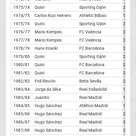
News
1973/74
Quini
Sporting Gijón
20
1974/75
Carlos Ruiz Herrero
Athletic Bilbao
19
Boxen
1975/76
Quini
Sporting Gijón
21
1976/77
Mario Kempes
FC Valencia
24
News
1977/78
Mario Kempes
FC Valencia
28
1978/79
Hans Krankl
FC Barcelona
29
DAZN
1979/80
Quini
Sporting Gijón
24
1980/81
Quini
FC Barcelona
20
Programm
1981/82
Quini
FC Barcelona
26
&
1982/83
Poli Rincón
Betis Sevilla
20
1983/84
Jorge da Silva
Real Valladolid
17
Infos
1983/84
Juanito
Real Madrid
17
1984/85
Hugo Sánchez
Atlético Madrid
19
Telekom
1985/86
Hugo Sánchez
Real Madrid
22
1986/87
Hugo Sánchez
Real Madrid
34
Eishockey
1987/88
Hugo Sánchez
Real Madrid
29