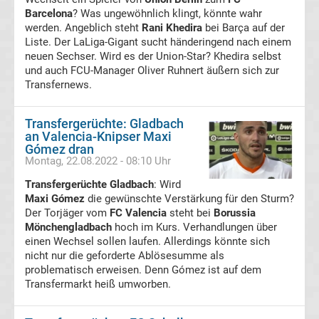
Barcelona
? Was ungewöhnlich klingt, könnte wahr
Tabelle
werden. Angeblich steht
Rani Khedira
bei Barça auf der
Liste. Der LaLiga-Gigant sucht händeringend nach einem
neuen Sechser. Wird es der Union-Star? Khedira selbst
Süper
und auch FCU-Manager Oliver Ruhnert äußern sich zur
Transfernews.
Lig
Transfergerüchte: Gladbach
Ergebnisse
an Valencia-Knipser Maxi
Gómez dran
Montag, 22.08.2022 - 08:10 Uhr
Süper
Transfergerüchte Gladbach
: Wird
Lig
Maxi Gómez
die gewünschte Verstärkung für den Sturm?
Der Torjäger vom
FC Valencia
steht bei
Borussia
Mönchengladbach
hoch im Kurs. Verhandlungen über
Tabelle
einen Wechsel sollen laufen. Allerdings könnte sich
nicht nur die geforderte Ablösesumme als
Serie
problematisch erweisen. Denn Gómez ist auf dem
Transfermarkt heiß umworben.
A