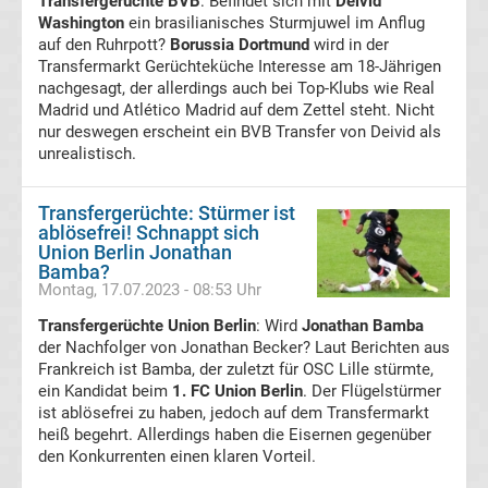
Transfergerüchte BVB
: Befindet sich mit
Deivid
Washington
ein brasilianisches Sturmjuwel im Anflug
Transfergerüchte
auf den Ruhrpott?
Borussia Dortmund
wird in der
Transfermarkt Gerüchteküche Interesse am 18-Jährigen
nachgesagt, der allerdings auch bei Top-Klubs wie Real
Transferticker
Madrid und Atlético Madrid auf dem Zettel steht. Nicht
nur deswegen erscheint ein BVB Transfer von Deivid als
-
unrealistisch.
Meldungen
Transfergerüchte: Stürmer ist
ablösefrei! Schnappt sich
vom
Union Berlin Jonathan
Bamba?
Montag, 17.07.2023 - 08:53 Uhr
Transfermarkt
Transfergerüchte Union Berlin
: Wird
Jonathan Bamba
der Nachfolger von Jonathan Becker? Laut Berichten aus
Trainerentlassungen
Frankreich ist Bamba, der zuletzt für OSC Lille stürmte,
ein Kandidat beim
1. FC Union Berlin
. Der Flügelstürmer
Bundesliga
ist ablösefrei zu haben, jedoch auf dem Transfermarkt
heiß begehrt. Allerdings haben die Eisernen gegenüber
den Konkurrenten einen klaren Vorteil.
Porträts