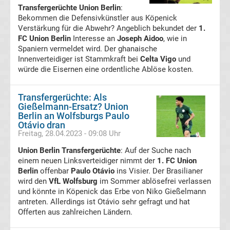
Transfergerüchte Union Berlin
:
Liga
Bekommen die Defensivkünstler aus Köpenick
Verstärkung für die Abwehr? Angeblich bekundet der
1.
Ergebnisse
FC Union Berlin
Interesse an
Joseph Aidoo
, wie in
Spaniern vermeldet wird. Der ghanaische
Innenverteidiger ist Stammkraft bei
Celta Vigo
und
La
würde die Eisernen eine ordentliche Ablöse kosten.
Liga
Transfergerüchte: Als
Gießelmann-Ersatz? Union
Tabelle
Berlin an Wolfsburgs Paulo
Otávio dran
Transfergerüchte
Freitag, 28.04.2023 - 09:08 Uhr
international
Union Berlin Transfergerüchte
: Auf der Suche nach
einem neuen Linksverteidiger nimmt der
1. FC Union
Transfergerüchte
Berlin
offenbar
Paulo Otávio
ins Visier. Der Brasilianer
wird den
VfL Wolfsburg
im Sommer ablösefrei verlassen
Deutschland
und könnte in Köpenick das Erbe von Niko Gießelmann
antreten. Allerdings ist Otávio sehr gefragt und hat
Offerten aus zahlreichen Ländern.
Transfergerüchte