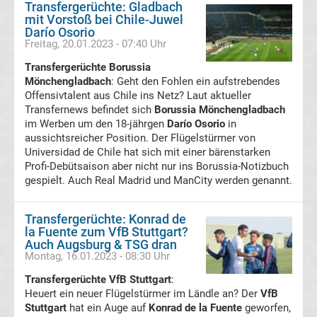
Transfergerüchte: Gladbach
News
mit Vorstoß bei Chile-Juwel
Darío Osorio
Freitag, 20.01.2023 - 07:40 Uhr
Boxen
Transfergerüchte Borussia
News
Mönchengladbach
: Geht den Fohlen ein aufstrebendes
Offensivtalent aus Chile ins Netz? Laut aktueller
Transfernews befindet sich
Borussia Mönchengladbach
DAZN
im Werben um den 18-jährgen
Darío Osorio
in
aussichtsreicher Position. Der Flügelstürmer von
Programm
Universidad de Chile hat sich mit einer bärenstarken
Profi-Debütsaison aber nicht nur ins Borussia-Notizbuch
gespielt. Auch Real Madrid und ManCity werden genannt.
&
Transfergerüchte: Konrad de
Infos
la Fuente zum VfB Stuttgart?
Auch Augsburg & TSG dran
Telekom
Montag, 16.01.2023 - 08:30 Uhr
Transfergerüchte VfB Stuttgart
:
Eishockey
Heuert ein neuer Flügelstürmer im Ländle an? Der
VfB
Stuttgart
hat ein Auge auf
Konrad de la Fuente
geworfen,