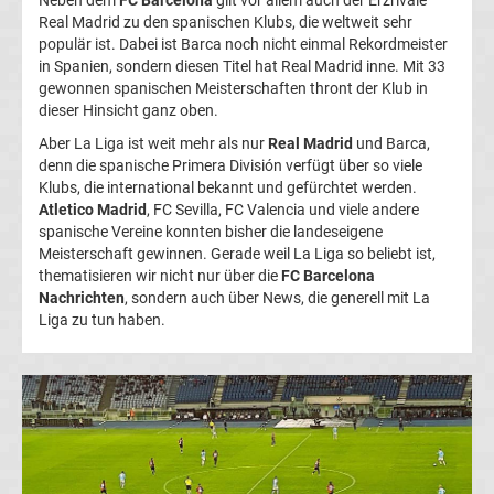
Neben dem
FC Barcelona
gilt vor allem auch der Erzrivale
Real Madrid zu den spanischen Klubs, die weltweit sehr
Champions
populär ist. Dabei ist Barca noch nicht einmal Rekordmeister
in Spanien, sondern diesen Titel hat Real Madrid inne. Mit 33
League
gewonnen spanischen Meisterschaften thront der Klub in
dieser Hinsicht ganz oben.
Europa
Aber La Liga ist weit mehr als nur
Real Madrid
und Barca,
denn die spanische Primera División verfügt über so viele
Klubs, die international bekannt und gefürchtet werden.
League
Atletico Madrid
, FC Sevilla, FC Valencia und viele andere
spanische Vereine konnten bisher die landeseigene
Europa
Meisterschaft gewinnen. Gerade weil La Liga so beliebt ist,
thematisieren wir nicht nur über die
FC Barcelona
Nachrichten
, sondern auch über News, die generell mit La
Conference
Liga zu tun haben.
League
Premier
League