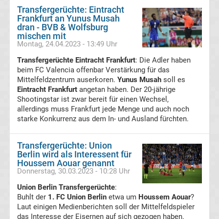
Transfergerüchte: Eintracht
England
Frankfurt an Yunus Musah
dran - BVB & Wolfsburg
mischen mit
Transfergerüchte
Montag, 24.04.2023 - 13:49 Uhr
Italien
Transfergerüchte Eintracht Frankfurt
: Die Adler haben
beim FC Valencia offenbar Verstärkung für das
Mittelfeldzentrum auserkoren.
Yunus Musah
soll es
Transfergerüchte
Eintracht Frankfurt
angetan haben. Der 20-jährige
Shootingstar ist zwar bereit für einen Wechsel,
Spanien
allerdings muss Frankfurt jede Menge und auch noch
starke Konkurrenz aus dem In- und Ausland fürchten.
Top-
Aktuell
Transfergerüchte: Union
Berlin wird als Interessent für
Bundesliga
Houssem Aouar genannt
Donnerstag, 30.03.2023 - 10:28 Uhr
Tabelle
Union Berlin Transfergerüchte
:
Buhlt der
1. FC Union Berlin
etwa um
Houssem Aouar
?
Laut einigen Medienberichten soll der Mittelfeldspieler
Bundesliga
das Interesse der Eisernen auf sich gezogen haben.