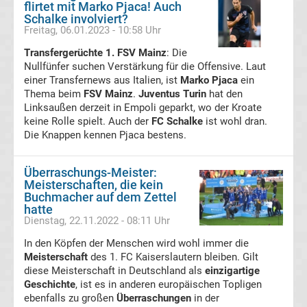
flirtet mit Marko Pjaca! Auch
Schalke involviert?
Tabelle
Freitag, 06.01.2023 - 10:58 Uhr
Transfergerüchte 1. FSV Mainz
: Die
Premier
Nullfünfer suchen Verstärkung für die Offensive. Laut
einer Transfernews aus Italien, ist
Marko Pjaca
ein
Thema beim
League
FSV Mainz
.
Juventus Turin
hat den
Linksaußen derzeit in Empoli geparkt, wo der Kroate
keine Rolle spielt. Auch der
FC Schalke
ist wohl dran.
Erg.
Die Knappen kennen Pjaca bestens.
Premier
Überraschungs-Meister:
Meisterschaften, die kein
League
Buchmacher auf dem Zettel
hatte
Dienstag, 22.11.2022 - 08:11 Uhr
Tabelle
In den Köpfen der Menschen wird wohl immer die
Meisterschaft
des 1. FC Kaiserslautern bleiben. Gilt
Frauen
diese Meisterschaft in Deutschland als
einzigartige
Geschichte
, ist es in anderen europäischen Topligen
Bundesliga
ebenfalls zu großen
Überraschungen
in der