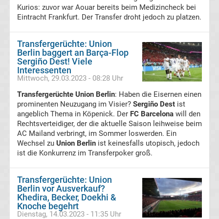
Kurios: zuvor war Aouar bereits beim Medizincheck bei
Ergebnisse
Eintracht Frankfurt. Der Transfer droht jedoch zu platzen.
2.
Transfergerüchte: Union
Berlin baggert an Barça-Flop
Sergiño Dest! Viele
Liga
Interessenten
Mittwoch, 29.03.2023 - 08:28 Uhr
Ergebnisse
Transfergerüchte Union Berlin
: Haben die Eisernen einen
prominenten Neuzugang im Visier?
Sergiño Dest
ist
3.
angeblich Thema in Köpenick. Der
FC Barcelona
will den
Rechtsverteidiger, der die aktuelle Saison leihweise beim
AC Mailand verbringt, im Sommer loswerden. Ein
Liga
Wechsel zu
Union Berlin
ist keinesfalls utopisch, jedoch
ist die Konkurrenz im Transferpoker groß.
Ergebnisse
Transfergerüchte: Union
3.
Berlin vor Ausverkauf?
Khedira, Becker, Doekhi &
Knoche begehrt
Liga
Dienstag, 14.03.2023 - 11:35 Uhr