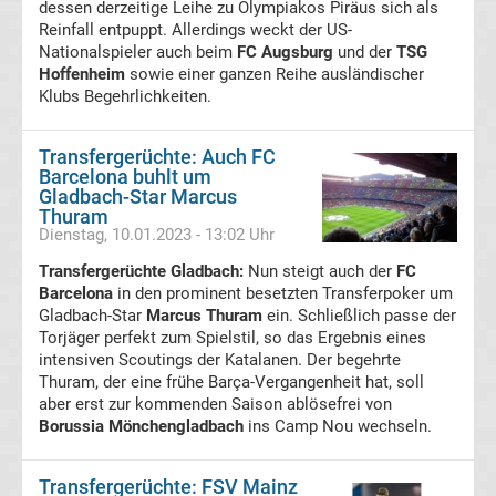
dessen derzeitige Leihe zu Olympiakos Piräus sich als
live
Reinfall entpuppt. Allerdings weckt der US-
Nationalspieler auch beim
FC Augsburg
und der
TSG
im
Hoffenheim
sowie einer ganzen Reihe ausländischer
Klubs Begehrlichkeiten.
TV
Transfergerüchte: Auch FC
Tabellen
Barcelona buhlt um
&
Gladbach-Star Marcus
Ergebnisse
Thuram
International:
Dienstag, 10.01.2023 - 13:02 Uhr
La
Transfergerüchte Gladbach:
Nun steigt auch der
FC
Barcelona
in den prominent besetzten Transferpoker um
Gladbach-Star
Marcus Thuram
ein. Schließlich passe der
Liga
Torjäger perfekt zum Spielstil, so das Ergebnis eines
intensiven Scoutings der Katalanen. Der begehrte
Ergebnisse
Thuram, der eine frühe Barça-Vergangenheit hat, soll
aber erst zur kommenden Saison ablösefrei von
Borussia Mönchengladbach
ins Camp Nou wechseln.
La
Liga
Transfergerüchte: FSV Mainz