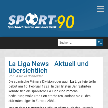
Fußball
Bundesliga
2.
Liga
La Liga News - Aktuell und
3.
übersichtlich
Von: Asanka Schneider
Liga
Die spanische Primera División oder auch
La Liga
feierte ihr
Debüt am 10. Februar 1929. In den letzten Jahrzehnten
DFB-
konnte sich die spanische La Liga eine immens
bedeutungsvolle Tradition erarbeiten, sodass sie zu den
stärksten Ligen in Europa zählt.
Pokal