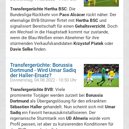
Celtics
Transfergerüchte Hertha BSC
: Die
Handball
Bundesliga-Rückkehr von
Paco Alcácer
rückt näher. Der
ehemalige BVB-Stürmer flirtet mit
Hertha BSC
und
Handball
signalisiert Bereitschaft für einen
Gehaltsverzicht
. Doch
ein Wechsel in die Hauptstadt kommt nur zustande,
wenn die Blau-Weißen einen Abnehmer für ihre
Bundesliga
stürmenden Verkaufskandidaten
Krzystof Piatek
oder
Davie Selke
finden.
Handball
Transfergerüchte: Borussia
international
Dortmund - Wird Umar Sadiq
der Haller-Ersatz?
Donnerstag, 04.08.2022 - 10:50 Uhr
Boxen
Transfergerüchte BVB
: Viele
Boxen
prominente Torjäger werden zurzeit bei
Borussia
Dortmund
als Übergangslösung für den erkrankten
Sébastien Haller
gehandelt. Nun scheint sich mit
Umar
News
Sadiq
ein Favorit herauszukristallisieren. Der
nigerianische Sturmtank von
UD Almeria
würde vom
Kickboxen
Profil passen, ist aber zu kursierenden Konditionen für