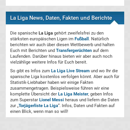
Football
La Liga News, Daten, Fakten und Berichte
Golf
Die spanische
La Liga
gehört zweifelsfrei zu den
stärksten europäischen Ligen im
Fußball
. Natürlich
Leichtathletik
berichten wir auch über diesen Wettbewerb und halten
Euch mit Berichten und
Transfergerüchten
auf dem
Laufenden. Darüber hinaus bieten wir aber auch noch
Olympiade
vielzählige weitere Infos für Euch bereit.
So gibt es Infos zum
La Liga Live Stream
und wo Ihr die
Pferdesport
spanische Liga kostenlos verfolgen könnt. Aber auch für
Statistik-Liebhaber haben wir einige Fakten
zusammengetragen. Beispielsweise führen wir eine
Tennis
komplette Übersicht der
La Liga Meister
, geben Infos
zum Superstar
Lionel Messi
heraus und liefern die Daten
Tischtennis
zur „
Torjägerliste La Liga
“. Infos, Daten und Fakten auf
einen Blick, wenn man so will!
UFC