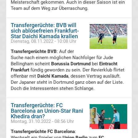
Meisterschaft gekommen. Auch in dieser Saison ist ein
Team auf dem Weg zur Überraschung.
Erg.
Transfergerüchte: BVB will
Frauen
sich ablösefreien Frankfurt-
Star Daichi Kamada krallen
Bundesliga
Dienstag, 08.11.2022 - 10:08 Uhr
Transfergerüchte BVB
: Auf der
Tabelle
Suche nach einem möglichen Nachfolger für Jude
Bellingham scheint
Borussia Dortmund
bei
Eintracht
Frankfurt
fündig geworden zu sein. Der Revierklub flirtet
Ligue
offenbar mit
Daichi Kamada
, dessen Vertrag ausläuft.
Der Japaner steht in Dortmund ganz oben auf der Liste.
1
Doch die Interessenten stehen Schlange.
Ergebnisse
Transfergerüchte: FC
Barcelona an Union-Star Rani
Khedira dran?
Ligue
Montag, 31.10.2022 - 08:56 Uhr
Transfergerüchte FC Barcelona
:
1
Wechselt ein Spieler von
Union Berlin
zum
FC