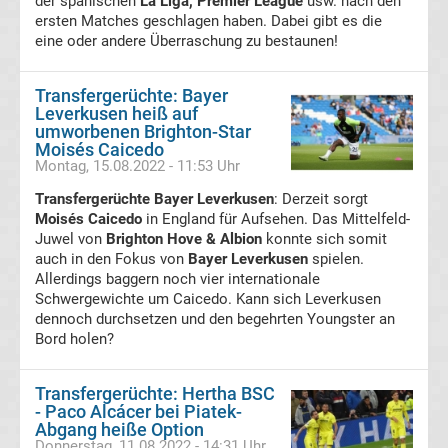
der spanischen
La Liga, Premier League
usw. nach den
Transfergerüchte
ersten Matches geschlagen haben. Dabei gibt es die
eine oder andere Überraschung zu bestaunen!
Italien
Transfergerüchte: Bayer
Leverkusen heiß auf
Transfergerüchte
umworbenen Brighton-Star
Moisés Caicedo
Spanien
Montag, 15.08.2022 - 11:53 Uhr
Transfergerüchte Bayer Leverkusen
: Derzeit sorgt
Basketball
Moisés Caicedo
in England für Aufsehen. Das Mittelfeld-
Juwel von
Brighton Hove & Albion
konnte sich somit
Basketball
auch in den Fokus von
Bayer Leverkusen
spielen.
Allerdings baggern noch vier internationale
Bundesliga
Schwergewichte um Caicedo. Kann sich Leverkusen
dennoch durchsetzen und den begehrten Youngster an
Bord holen?
NBA
Transfergerüchte: Hertha BSC
Boston
- Paco Alcácer bei Piatek-
Abgang heiße Option
Donnerstag, 11.08.2022 - 14:31 Uhr