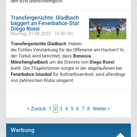
den BVB unerschwinglich.
Motorsport
Transfergerüchte: Gladbach
Formel
baggert an Fenerbahce-Star
Diego Rossi
Montag, 01.08.2022 - 10:30 Uhr
1
Transfergerüchte Gladbach
: Haben
die Fohlen Verstärkung für die Offensive am Hacken? In
DTM
der Türkei wird berichtet, dass
Borussia
Mönchengladbach
um die Dienste von
Diego Rossi
MotoGP
buhlt. Der Flügelstürmer sorgte in der abgelaufenen bei
Fenerbahce Istanbul
für Aufmerksamkeit, wird allerdings
Eishockey
von zahlreichen Klubs umgarnt.
DEL
< Zurück
1
2
3
4
5
6
7
8
Weiter >
NHL
Sportarten
Werbung
Darts