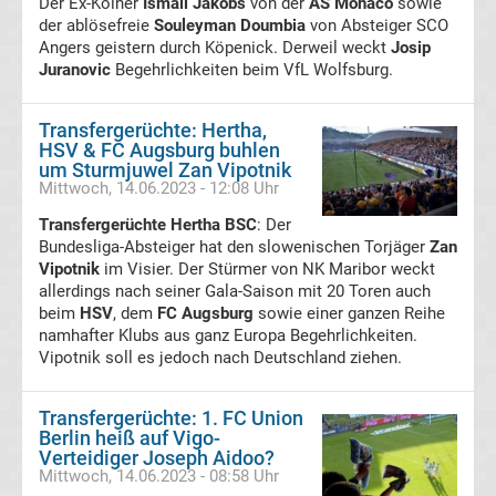
Der Ex-Kölner
Ismail Jakobs
von der
AS Monaco
sowie
der ablösefreie
Souleyman Doumbia
von Absteiger SCO
Stream
Angers geistern durch Köpenick. Derweil weckt
Josip
Juranovic
Begehrlichkeiten beim VfL Wolfsburg.
kostenlos
Transfergerüchte: Hertha,
La
HSV & FC Augsburg buhlen
um Sturmjuwel Zan Vipotnik
Mittwoch, 14.06.2023 - 12:08 Uhr
Liga
Transfergerüchte Hertha BSC
: Der
Meister
Bundesliga-Absteiger hat den slowenischen Torjäger
Zan
Vipotnik
im Visier. Der Stürmer von NK Maribor weckt
allerdings nach seiner Gala-Saison mit 20 Toren auch
Torjägerliste
beim
HSV
, dem
FC Augsburg
sowie einer ganzen Reihe
namhafter Klubs aus ganz Europa Begehrlichkeiten.
La
Vipotnik soll es jedoch nach Deutschland ziehen.
Liga
Transfergerüchte: 1. FC Union
Berlin heiß auf Vigo-
Verteidiger Joseph Aidoo?
La
Mittwoch, 14.06.2023 - 08:58 Uhr