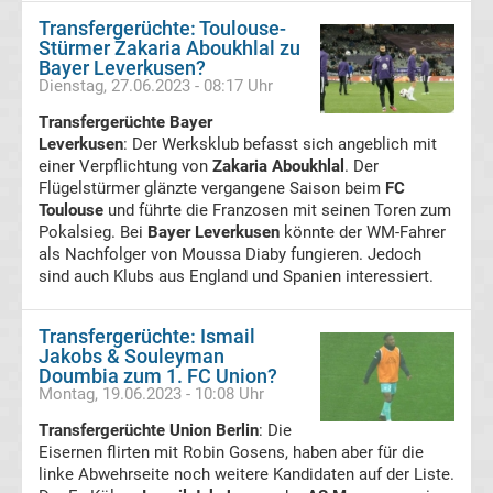
Transfergerüchte: Toulouse-
Fußballklubs
Stürmer Zakaria Aboukhlal zu
Bayer Leverkusen?
La
Dienstag, 27.06.2023 - 08:17 Uhr
Liga
Transfergerüchte Bayer
Leverkusen
: Der Werksklub befasst sich angeblich mit
Copa
einer Verpflichtung von
Zakaria Aboukhlal
. Der
Flügelstürmer glänzte vergangene Saison beim
FC
del
Toulouse
und führte die Franzosen mit seinen Toren zum
Pokalsieg. Bei
Bayer Leverkusen
könnte der WM-Fahrer
Rey
als Nachfolger von Moussa Diaby fungieren. Jedoch
sind auch Klubs aus England und Spanien interessiert.
Siegerliste
Transfergerüchte: Ismail
Jakobs & Souleyman
La
Doumbia zum 1. FC Union?
Montag, 19.06.2023 - 10:08 Uhr
Liga
Transfergerüchte Union Berlin
: Die
Eisernen flirten mit Robin Gosens, haben aber für die
Live
linke Abwehrseite noch weitere Kandidaten auf der Liste.