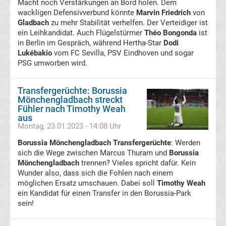
Macht noch Verstärkungen an Bord holen. Dem
Erg.
wackligen Defensivverbund könnte
Marvin Friedrich
von
Gladbach
zu mehr Stabilität verhelfen. Der Verteidiger ist
ein Leihkandidat. Auch Flügelstürmer
Conference
Théo Bongonda
ist
in Berlin im Gespräch, während Hertha-Star
Dodi
Lukébakio
vom FC Sevilla, PSV Eindhoven und sogar
League
PSG umworben wird.
Tabelle
Transfergerüchte: Borussia
Mönchengladbach streckt
Formel
Fühler nach Timothy Weah
aus
Montag, 23.01.2023 - 14:08 Uhr
1
Borussia Mönchengladbach Transfergerüchte
: Werden
sich die Wege zwischen Marcus Thuram und
Borussia
Rennkalender
Mönchengladbach
trennen? Vieles spricht dafür. Kein
Wunder also, dass sich die Fohlen nach einem
Transfergerüchte
möglichen Ersatz umschauen. Dabei soll
Timothy Weah
ein Kandidat für einen Transfer in den Borussia-Park
sein!
WWE