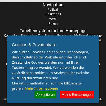
Volleyball
Navigation
Fußball
Basketball
&
WWE
Boxen
Beachvolleyball
Tabellensystem für Ihre Homepage
Kostenlose
Bundesliga-Tabellen
und Ergebnisse für Ihre Homepage.
Wasserball
Die Aktualisierung der Ergebnisse erfolgt alle paar Minuten, sodass
Cookies & Privatsphäre
Sie stets auf dem Laufenden sind. Einfache und schnelle
Einbindung.
Wintersport
Wir nutzen Cookies und ähnliche Technologien,
die zum Betrieb der Website erforderlich sind.
Partnervereine
Zusätzliche Cookies werden nur mit Ihrer
WWE
Möchten Sie, dass auch Ihr Verein mehr Beachtung findet? Dann
Zustimmung verwendet. Wir verwenden die
sind Sie bei uns genau richtig. Wir suchen Ihren Verein für eine
zusätzlichen Cookies, um Analysen der Website-
kostenlose Kooperation. Veröffentlichen Sie Ihre Spielberichte,
Sportkalender
Nutzung durchzuführen und
Sportnachrichten und Aufrufe bei uns!
Marketingmaßnahmen auf ihre Effizienz zu
prüfen.
Mehr Informationen
Radsport
Akzeptieren
Meine Einstellungen
© by
Impressum
|
Datenschutz