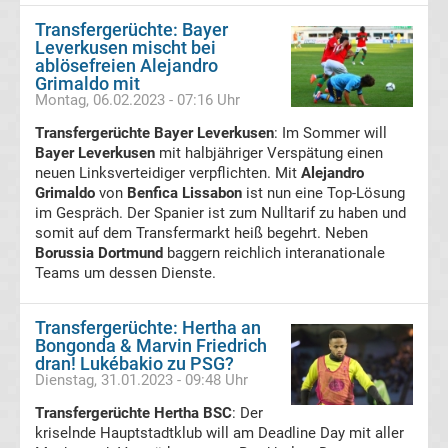
Ergebnisse
Transfergerüchte: Bayer
Leverkusen mischt bei
ablösefreien Alejandro
Europa
Grimaldo mit
Montag, 06.02.2023 - 07:16 Uhr
League
Transfergerüchte Bayer Leverkusen
: Im Sommer will
Bayer Leverkusen
mit halbjähriger Verspätung einen
Tabelle
neuen Linksverteidiger verpflichten. Mit
Alejandro
Grimaldo
von
Benfica Lissabon
ist nun eine Top-Lösung
im Gespräch. Der Spanier ist zum Nulltarif zu haben und
Europa
somit auf dem Transfermarkt heiß begehrt. Neben
Borussia Dortmund
baggern reichlich interanationale
League
Teams um dessen Dienste.
Ergebnisse
Transfergerüchte: Hertha an
Bongonda & Marvin Friedrich
dran! Lukébakio zu PSG?
Conference
Dienstag, 31.01.2023 - 09:48 Uhr
Transfergerüchte Hertha BSC
League
: Der
kriselnde Hauptstadtklub will am Deadline Day mit aller