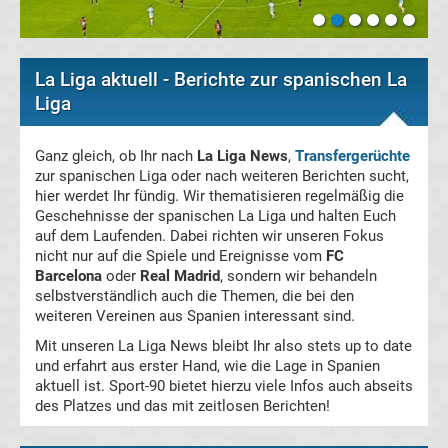
La
La Liga aktuell - Berichte zur spanischen La
Liga
Liga
Serie
Ganz gleich, ob Ihr nach
La Liga News
,
Transfergerüchte
zur spanischen Liga oder nach weiteren Berichten sucht,
A
hier werdet Ihr fündig. Wir thematisieren regelmäßig die
Geschehnisse der spanischen La Liga und halten Euch
Türk.
auf dem Laufenden. Dabei richten wir unseren Fokus
nicht nur auf die Spiele und Ereignisse vom
FC
Barcelona
oder
Real Madrid
, sondern wir behandeln
Süper
selbstverständlich auch die Themen, die bei den
weiteren Vereinen aus Spanien interessant sind.
Lig
Mit unseren La Liga News bleibt Ihr also stets up to date
und erfahrt aus erster Hand, wie die Lage in Spanien
Internat.
aktuell ist. Sport-90 bietet hierzu viele Infos auch abseits
des Platzes und das mit zeitlosen Berichten!
Fußball