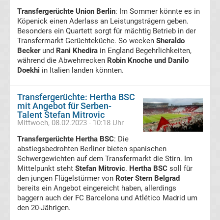
Tabelle
Transfergerüchte Union Berlin
: Im Sommer könnte es in
Köpenick einen Aderlass an Leistungsträgern geben.
Besonders ein Quartett sorgt für mächtig Betrieb in der
DFB-
Transfermarkt Gerüchteküche. So wecken
Sheraldo
Becker
und
Rani Khedira
in England Begehrlichkeiten,
Pokal
während die Abwehrrecken
Robin Knoche und Danilo
Doekhi
in Italien landen könnten.
Ergebnisse
Transfergerüchte: Hertha BSC
mit Angebot für Serben-
Champions
Talent Stefan Mitrovic
Mittwoch, 08.02.2023 - 10:18 Uhr
League
Transfergerüchte Hertha BSC
: Die
abstiegsbedrohten Berliner bieten spanischen
Tabelle
Schwergewichten auf dem Transfermarkt die Stirn. Im
Mittelpunkt steht
Stefan Mitrovic
.
Hertha BSC
soll für
den jungen Flügelstürmer von
Roter Stern Belgrad
Champions
bereits ein Angebot eingereicht haben, allerdings
baggern auch der FC Barcelona und Atlético Madrid um
League
den 20-Jährigen.