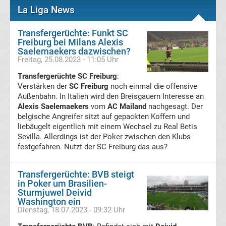
La Liga News
UEFA
Transfergerüchte: Funkt SC
Youth
Freiburg bei Milans Alexis
Saelemaekers dazwischen?
Freitag, 25.08.2023 - 11:05 Uhr
League
Transfergerüchte SC Freiburg
:
Verstärken der
SC Freiburg
noch einmal die offensive
Fußball
Außenbahn. In Italien wird den Breisgauern Interesse an
Alexis Saelemaekers
vom
AC Mailand
nachgesagt. Der
WM
belgische Angreifer sitzt auf gepackten Koffern und
liebäugelt eigentlich mit einem Wechsel zu Real Betis
Sevilla. Allerdings ist der Poker zwischen den Klubs
Fußball
festgefahren. Nutzt der SC Freiburg das aus?
EM
Transfergerüchte: BVB steigt
in Poker um Brasilien-
Frauenfußball
Sturmjuwel Deivid
Washington ein
Dienstag, 18.07.2023 - 09:32 Uhr
Amateurfußball