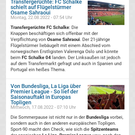
Transfergerüchte: FC Schalke
schielt auf Flügelstürmer
Ergebnisse
Osame Sahraoui
Montag, 22.08.2022 - 07:54 Uhr
Serie
Transfergerüchte FC Schalke
: Die
Knappen beschäftigen sich offenbar mit der
A
Verpflichtung von
Osame Sahraoui
. Der 21-jährige
Flügelstürmer liebäugelt mit einem Abschied vom
norwegischen Erstligisten Valerenga Oslo und könnte
Tabelle
beim
FC Schalke 04
landen. Der Linksaußen ist jedoch
auf dem Transfermarkt gefragt und auch in Spanien und
Transfergerüchte
Portugal ein heißes Thema.
Transfergerüchte
Von Bundesliga, La Liga über
Premier League - So lief der
Deutschland
Saisonauftakt in Europas
Topligen
Mittwoch, 17.08.2022 - 07:10 Uhr
Transfergerüchte
Die Sommerpause ist nicht nur in der
Bundesliga
vorbei,
sondern auch in den anderen europäischen Topligen.
England
Sport-90 macht den Check, wie sich die
Spitzenteams