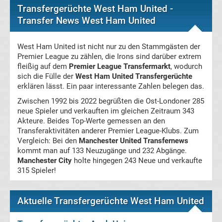
Transfergerüchte West Ham United -
2.
Transfer News West Ham United
Liga
West Ham United ist nicht nur zu den Stammgästen der
Premier League zu zählen, die Irons sind darüber extrem
Ergebnisse
fleißig auf dem
Premier League Transfermarkt
, wodurch
sich die Fülle der
West Ham United Transfergerüchte
erklären lässt. Ein paar interessante Zahlen belegen das.
3.
Zwischen 1992 bis 2022 begrüßten die Ost-Londoner 285
neue Spieler und verkauften im gleichen Zeitraum 343
Liga
Akteure. Beides Top-Werte gemessen an den
Transferaktivitäten anderer Premier League-Klubs. Zum
Ergebnisse
Vergleich: Bei den
Manchester United Transfernews
kommt man auf 133 Neuzugänge und 232 Abgänge.
Manchester City
holte hingegen 243 Neue und verkaufte
3.
315 Spieler!
Liga
Aktuelle Transfergerüchte West Ham United
Tabelle