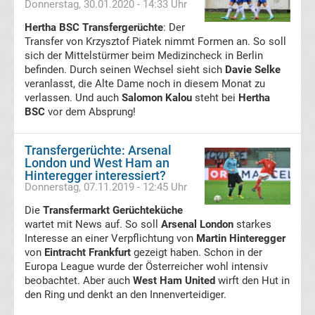
Donnerstag, 30.01.2020 - 14:33 Uhr
Italien
Hertha BSC Transfergerüchte
: Der
Transfer von Krzysztof Piatek nimmt Formen an. So soll
Transfergerüchte
sich der Mittelstürmer beim Medizincheck in Berlin
befinden. Durch seinen Wechsel sieht sich
Davie Selke
Spanien
veranlasst, die Alte Dame noch in diesem Monat zu
verlassen. Und auch
Salomon Kalou
steht bei
Hertha
Basketball
BSC
vor dem Absprung!
Basketball
Transfergerüchte: Arsenal
London und West Ham an
Bundesliga
Hinteregger interessiert?
Donnerstag, 07.11.2019 - 12:45 Uhr
NBA
Die
Transfermarkt Gerüchteküche
wartet mit News auf. So soll
Arsenal London
starkes
Interesse an einer Verpflichtung von
Martin Hinteregger
Boston
von
Eintracht Frankfurt
gezeigt haben. Schon in der
Europa League wurde der Österreicher wohl intensiv
Celtics
beobachtet. Aber auch
West Ham United
wirft den Hut in
den Ring und denkt an den Innenverteidiger.
Handball