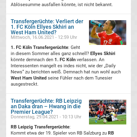
Ablösesumme ausfallen könnte, ist nicht bekannt.
Frauenfußball
Transfergerüchte: Verliert der
Amateurfußball
1. FC Köln Ellyes Skhiri an
West Ham United?
Mittwoch, 16.06.2021 - 12:59 Uhr
Transfergerüchte
1. FC Köln Transfergerüchte
: Geht
in diesem Sommer alles ganz schnell?
Ellyes Skhiri
Transferticker
könnte demnach den
1. FC Köln
verlassen. An
Interessenten mangelt es indes nicht, wie der „Daily
-
News“ zu berichten weiß. Demnach hat nun wohl auch
West Ham United
seine Fühler nach dem Tunesier
Meldungen
ausgestreckt.
vom
Transfergerüchte: RB Leipzig
an Daka dran – Hwang in die
Premier League?
Transfermarkt
Donnerstag, 29.04.2021 - 10:13 Uhr
RB Leipzig Transfergerüchte
:
Trainerentlassungen
Kommt etwa der 19. Spieler von RB Salzburg zu
RB