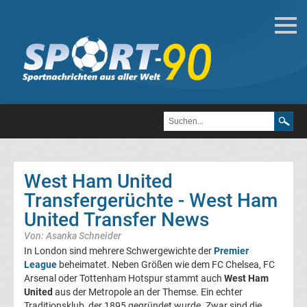
Transfergerüchte
West
Ham
United
Transfergerüchte
Transfergerüchte
international
West Ham United
Transfergerüchte
Transfergerüchte - West Ham
United Transfer News
Deutschland
Von: Asanka Schneider
In London sind mehrere Schwergewichte der
Premier
Transfergerüchte
League
beheimatet. Neben Größen wie dem FC Chelsea, FC
Arsenal oder Tottenham Hotspur stammt auch
West Ham
England
United
aus der Metropole an der Themse. Ein echter
Traditionsklub, der 1895 gegründet wurde. Zwar sind die