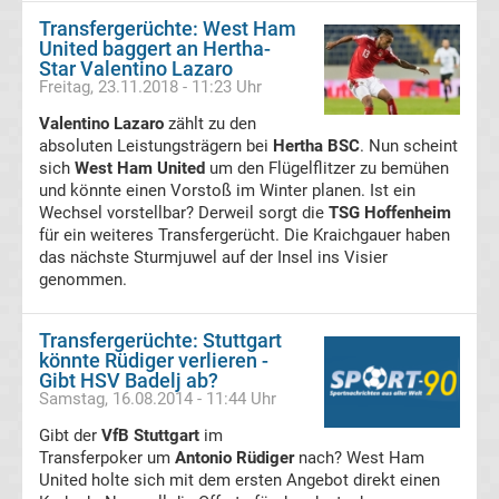
Transfergerüchte: West Ham
Handball
United baggert an Hertha-
Star Valentino Lazaro
Freitag, 23.11.2018 - 11:23 Uhr
Bundesliga
Valentino Lazaro
zählt zu den
absoluten Leistungsträgern bei
Hertha BSC
. Nun scheint
Handball
sich
West Ham United
um den Flügelflitzer zu bemühen
und könnte einen Vorstoß im Winter planen. Ist ein
international
Wechsel vorstellbar? Derweil sorgt die
TSG Hoffenheim
für ein weiteres Transfergerücht. Die Kraichgauer haben
Boxen
das nächste Sturmjuwel auf der Insel ins Visier
genommen.
Boxen
Transfergerüchte: Stuttgart
News
könnte Rüdiger verlieren -
Gibt HSV Badelj ab?
Samstag, 16.08.2014 - 11:44 Uhr
Kickboxen
Gibt der
VfB Stuttgart
im
Transferpoker um
Antonio Rüdiger
nach? West Ham
Motorsport
United holte sich mit dem ersten Angebot direkt einen