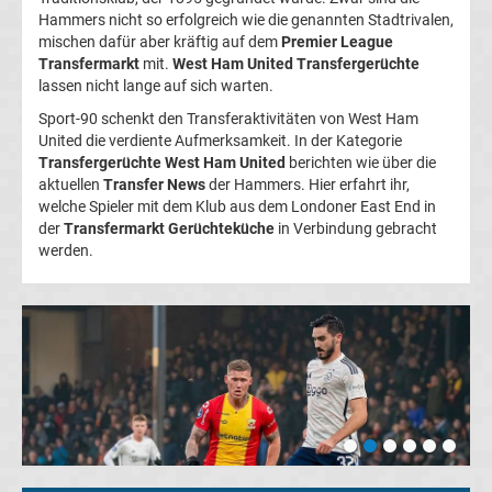
Hammers nicht so erfolgreich wie die genannten Stadtrivalen,
Transfergerüchte
mischen dafür aber kräftig auf dem
Premier League
Transfermarkt
mit.
West Ham United Transfergerüchte
Italien
lassen nicht lange auf sich warten.
Sport-90 schenkt den Transferaktivitäten von West Ham
United die verdiente Aufmerksamkeit. In der Kategorie
Transfergerüchte
Transfergerüchte West Ham United
berichten wie über die
aktuellen
Transfer News
der Hammers. Hier erfahrt ihr,
Spanien
welche Spieler mit dem Klub aus dem Londoner East End in
der
Transfermarkt Gerüchteküche
in Verbindung gebracht
Top-
werden.
Aktuell
Bundesliga
Tabelle
Bundesliga
Ergebnisse