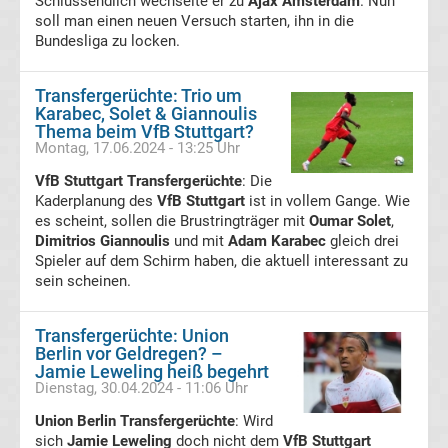
Schlussendlich wechselte er zu
Ajax Amsterdam
. Nun
soll man einen neuen Versuch starten, ihn in die
Europa
Bundesliga zu locken.
League
Transfergerüchte: Trio um
Karabec, Solet & Giannoulis
Tabelle
Thema beim VfB Stuttgart?
Montag, 17.06.2024 - 13:25 Uhr
Europa
VfB Stuttgart Transfergerüchte
: Die
Kaderplanung des
VfB Stuttgart
ist in vollem Gange. Wie
es scheint, sollen die Brustringträger mit
League
Oumar Solet
,
Dimitrios Giannoulis
und mit
Adam Karabec
gleich drei
Spieler auf dem Schirm haben, die aktuell interessant zu
Ergebnisse
sein scheinen.
Conference
Transfergerüchte: Union
Berlin vor Geldregen? –
League
Jamie Leweling heiß begehrt
Dienstag, 30.04.2024 - 11:06 Uhr
Erg.
Union Berlin Transfergerüchte
: Wird
sich
Jamie Leweling
doch nicht dem
VfB Stuttgart