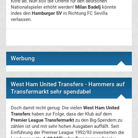
Korb ab. Nun soll die Offerte für den deutschen
Formel
Nationalspieler erhöht werden!
Milan Badelj
könnte
indes den
Hamburger SV
in Richtung FC Sevilla
1
verlassen.
DTM
MotoGP
Werbung
Eishockey
DEL
West Ham United Transfers - Hammers auf
Transfermarkt sehr spendabel
NHL
Sportarten
Doch damit nicht genug: Die vielen
West Ham United
Transfers
haben zur Folge, dass der Klub auf dem
Premier League Transfermarkt
zu den Big-Spendern zu
Darts
zählen ist und mit sehr hohen Ausgaben auffällt. Seit
Einführung der Premier League 1992/93 investierten die
Football