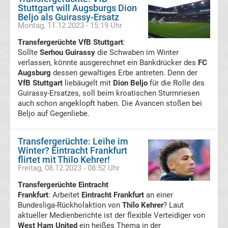
Stuttgart will Augsburgs Dion
Boxen
Beljo als Guirassy-Ersatz
Montag, 11.12.2023 - 15:19 Uhr
News
Transfergerüchte VfB Stuttgart
:
Sollte
Serhou Guirassy
die Schwaben im Winter
DAZN
verlassen, könnte ausgerechnet ein Bankdrücker des
FC
Augsburg
dessen gewaltiges Erbe antreten. Denn der
VfB Stuttgart
liebäugelt mit
Dion Beljo
für die Rolle des
Programm
Guirassy-Ersatzes, soll beim kroatischen Sturmriesen
auch schon angeklopft haben. Die Avancen stoßen bei
&
Beljo auf Gegenliebe.
Infos
Transfergerüchte: Leihe im
Winter? Eintracht Frankfurt
flirtet mit Thilo Kehrer!
Telekom
Freitag, 08.12.2023 - 08:52 Uhr
Transfergerüchte Eintracht
Eishockey
Frankfurt
: Arbeitet
Eintracht Frankfurt
an einer
Bundesliga-Rückholaktion von
Thilo Kehrer
? Laut
live
aktueller Medienberichte ist der flexible Verteidiger von
West Ham United
ein heißes Thema in der