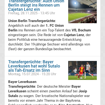
Transfergerüchte: Auch Union
Berlin steigt ins Rennen um
DFB-
Cajetan Lenz ein
Freitag, 28.11.2025 - 13:45 Uhr
Pokal
Union Berlin Transfergerüchte
:
Angeblich soll auch der
1. FC Union
Ergebnisse
Berlin
ins Rennen um ein Top-Talent des
VfL Bochum
eingestiegen sein. Die Rede ist von
Cajetan Lenz
, der
beim Pottklub eine herausragende Entwicklung
Champions
durchlebt. Der 19-jährige Sechser wird allerdings von
(fast) der ganzen Bundesliga beobachtet.
League
Transfergerüchte: Bayer
Tabelle
Leverkusen hat wohl Sutalo
als Tah-Ersatz im Sinn
Montag, 15.07.2024 - 15:20 Uhr
Champions
Bayer Leverkusen
Transfergerüchte
: Der deutsche Meister
Bayer
League
Leverkusen
scheint einen zweiten Anlauf bei
Josip
Sutalo
zu wagen. Der kroatische Nationalspieler war
Ergebnisse
bereits vor einem Jahr Thema in der BayArena.