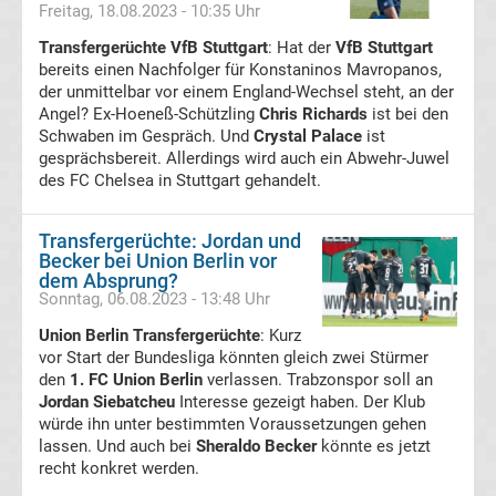
Freitag, 18.08.2023 - 10:35 Uhr
Transfergerüchte VfB Stuttgart
: Hat der
VfB Stuttgart
Premier
bereits einen Nachfolger für Konstaninos Mavropanos,
der unmittelbar vor einem England-Wechsel steht, an der
League
Angel? Ex-Hoeneß-Schützling
Chris Richards
ist bei den
Schwaben im Gespräch. Und
Crystal Palace
ist
Erg.
gesprächsbereit. Allerdings wird auch ein Abwehr-Juwel
des FC Chelsea in Stuttgart gehandelt.
Premier
Transfergerüchte: Jordan und
Becker bei Union Berlin vor
League
dem Absprung?
Sonntag, 06.08.2023 - 13:48 Uhr
Tabelle
Union Berlin Transfergerüchte
: Kurz
vor Start der Bundesliga könnten gleich zwei Stürmer
Frauen
den
1. FC Union Berlin
verlassen. Trabzonspor soll an
Jordan Siebatcheu
Interesse gezeigt haben. Der Klub
würde ihn unter bestimmten Voraussetzungen gehen
Bundesliga
lassen. Und auch bei
Sheraldo Becker
könnte es jetzt
recht konkret werden.
Erg.