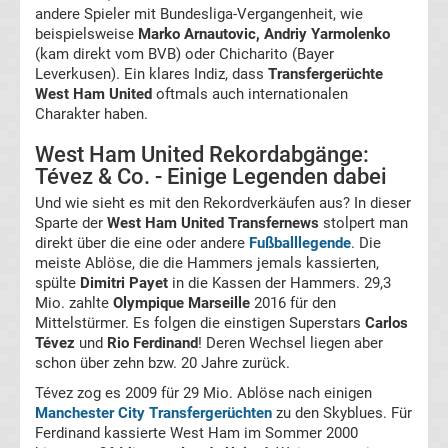
andere Spieler mit Bundesliga-Vergangenheit, wie
beispielsweise
Marko Arnautovic, Andriy Yarmolenko
(kam direkt vom BVB) oder Chicharito (Bayer
Leverkusen). Ein klares Indiz, dass
Transfergerüchte
West Ham United
oftmals auch internationalen
Charakter haben.
West Ham United Rekordabgänge:
Tévez & Co. - Einige Legenden dabei
Und wie sieht es mit den Rekordverkäufen aus? In dieser
Sparte der
West Ham United Transfernews
stolpert man
Infos
direkt über die eine oder andere
Fußballlegende
. Die
meiste Ablöse, die die Hammers jemals kassierten,
Kicker
spülte
Dimitri Payet
in die Kassen der Hammers. 29,3
Mio. zahlte
Olympique Marseille
2016 für den
Bundesliga
Mittelstürmer. Es folgen die einstigen Superstars
Carlos
Tévez
und
Rio Ferdinand
! Deren Wechsel liegen aber
schon über zehn bzw. 20 Jahre zurück.
News
Tévez zog es 2009 für 29 Mio. Ablöse nach einigen
Manchester City Transfergerüchten
zu den Skyblues. Für
Kicker
Ferdinand kassierte West Ham im Sommer 2000