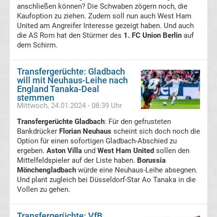
anschließen können? Die Schwaben zögern noch, die
Conference
Kaufoption zu ziehen. Zudem soll nun auch West Ham
United am Angreifer Interesse gezeigt haben. Und auch
League
die AS Rom hat den Stürmer des
1. FC Union Berlin
auf
dem Schirm.
Tabelle
Transfergerüchte: Gladbach
will mit Neuhaus-Leihe nach
Formel
England Tanaka-Deal
stemmen
1
Mittwoch, 24.01.2024 - 08:39 Uhr
Transfergerüchte Gladbach
: Für den gefrusteten
Rennkalender
Bankdrücker
Florian Neuhaus
scheint sich doch noch die
Option für einen sofortigen Gladbach-Abschied zu
ergeben.
Aston Villa
und
West Ham United
sollen den
Transfergerüchte
Mittelfeldspieler auf der Liste haben.
Borussia
Mönchengladbach
würde eine Neuhaus-Leihe absegnen.
WWE
Und plant zugleich bei Düsseldorf-Star Ao Tanaka in die
Vollen zu gehen.
News
Transfergerüchte: VfB