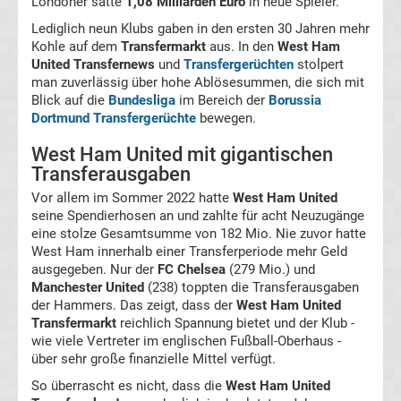
Londoner satte
1,08 Milliarden Euro
in neue Spieler.
Lediglich neun Klubs gaben in den ersten 30 Jahren mehr
Golf
Kohle auf dem
Transfermarkt
aus. In den
West Ham
United Transfernews
und
Transfergerüchten
stolpert
man zuverlässig über hohe Ablösesummen, die sich mit
Leichtathletik
Blick auf die
Bundesliga
im Bereich der
Borussia
Dortmund Transfergerüchte
bewegen.
Olympiade
West Ham United mit gigantischen
Transferausgaben
Pferdesport
Vor allem im Sommer 2022 hatte
West Ham United
seine Spendierhosen an und zahlte für acht Neuzugänge
Tennis
eine stolze Gesamtsumme von 182 Mio. Nie zuvor hatte
West Ham innerhalb einer Transferperiode mehr Geld
ausgegeben. Nur der
FC Chelsea
(279 Mio.) und
Tischtennis
Manchester United
(238) toppten die Transferausgaben
der Hammers. Das zeigt, dass der
West Ham United
Transfermarkt
UFC
reichlich Spannung bietet und der Klub -
wie viele Vertreter im englischen Fußball-Oberhaus -
über sehr große finanzielle Mittel verfügt.
Volleyball
So überrascht es nicht, dass die
West Ham United