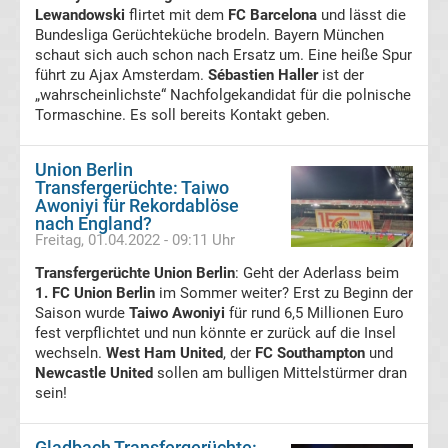
Lewandowski
flirtet mit dem
FC Barcelona
und lässt die
Premier
Bundesliga Gerüchteküche brodeln. Bayern München
schaut sich auch schon nach Ersatz um. Eine heiße Spur
League
führt zu Ajax Amsterdam.
Sébastien Haller
ist der
„wahrscheinlichste“ Nachfolgekandidat für die polnische
Tormaschine. Es soll bereits Kontakt geben.
La
Union Berlin
Liga
Transfergerüchte: Taiwo
Awoniyi für Rekordablöse
Serie
nach England?
Freitag, 01.04.2022 - 09:11 Uhr
A
Transfergerüchte Union Berlin
: Geht der Aderlass beim
1. FC Union Berlin
im Sommer weiter? Erst zu Beginn der
Saison wurde
Taiwo Awoniyi
für rund 6,5 Millionen Euro
Türk.
fest verpflichtet und nun könnte er zurück auf die Insel
wechseln.
West Ham United
, der
FC Southampton
und
Süper
Newcastle United
sollen am bulligen Mittelstürmer dran
sein!
Lig
Gladbach Transfergerüchte: