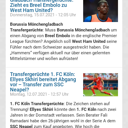
Zieht es Breel Embolo zu
Internat.
West Ham United?
Donnerstag, 15.07.2021 - 12:05 Uhr
Fußball
Borussia Mönchengladbach
Transfergerüchte
: Muss
Borussia Mönchengladbach
um
UEFA
einen Abgang von
Breel Embolo
in die englische Premier
League fürchten? Angeblich soll
West Ham United
seine
Fühler nach dem Schweizer ausgestreckt haben. Die
Youth
„Hammers“ verfügen aktuell nur über einen gelernten
Mittelstürmer und wollen aufrüsten!
League
Transfergerüchte 1. FC Köln:
Fußball
Ellyes Skhiri bereitet Abgang
vor – Transfer zum SSC
Neapel?
WM
Montag, 12.07.2021 - 12:57 Uhr
1. FC Köln Transfergerüchte
: Die Zeichen stehen auf
Fußball
Trennung!
Ellyes Skhiri
könnte den
1. FC Köln
nach zwei
Jahren in der Domstadt verlassen. Sein Berater Fali
EM
Ramadani habe den 26-jährigen wohl in der Serie A dem
SSC Neapel
zum Kauf angeboten. Wie hoch die