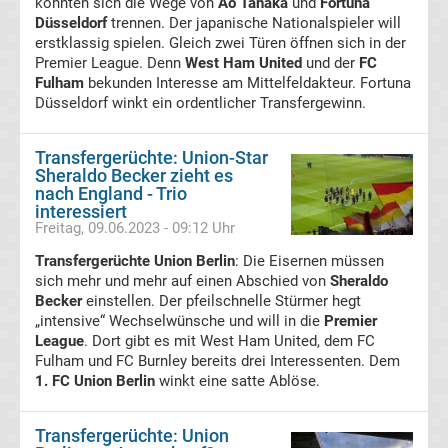
könnten sich die Wege von
Ao Tanaka
und
Fortuna
Düsseldorf
trennen. Der japanische Nationalspieler will
Süper
erstklassig spielen. Gleich zwei Türen öffnen sich in der
Premier League. Denn
West Ham United
und der
FC
Fulham
bekunden Interesse am Mittelfeldakteur. Fortuna
Lig
Düsseldorf winkt ein ordentlicher Transfergewinn.
Ergebnisse
Transfergerüchte: Union-Star
Sheraldo Becker zieht es
Süper
nach England - Trio
interessiert
Freitag, 09.06.2023 - 09:12 Uhr
Lig
Transfergerüchte Union Berlin
: Die Eisernen müssen
sich mehr und mehr auf einen Abschied von
Tabelle
Sheraldo
Becker
einstellen. Der pfeilschnelle Stürmer hegt
„intensive“ Wechselwünsche und will in die
Premier
Serie
League
. Dort gibt es mit West Ham United, dem FC
Fulham und FC Burnley bereits drei Interessenten. Dem
1. FC Union Berlin
A
winkt eine satte Ablöse.
Ergebnisse
Transfergerüchte: Union