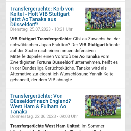
Transfergerüchte: Korb von
Frauen
Keitel - Holt VfB Stuttgart
jetzt Ao Tanaka aus
Düsseldorf?
Bundesliga
Dienstag, 25.07.2023 - 10:21 Uhr
VfB Stuttgart Transfergerüchte
: Gibt es Zuwachs bei der
Tabelle
schwäbischen Japan-Fraktion? Der
VfB Stuttgart
könnte
auf der Suche nach einem neuen defensiven
Ligue
Mittelfeldspieler einen Vorstoß bei
Ao Tanaka
vom
Zweitligisten
Fortuna Düsseldorf
unternehmen, heißt es
in der Bundesliga Gerüchteküche. Tanaka wird als
1
Alternative zur eigentlich Wunschlösung Yannik Keitel
gehandelt, der dem VfB absagte.
Ergebnisse
Transfergerüchte: Von
Ligue
Düsseldorf nach England?
West Ham & Fulham Ao
Tanaka
1
Donnerstag, 22.06.2023 - 09:03 Uhr
Transfergerüchte West Ham United
: Im Sommer
Tabelle