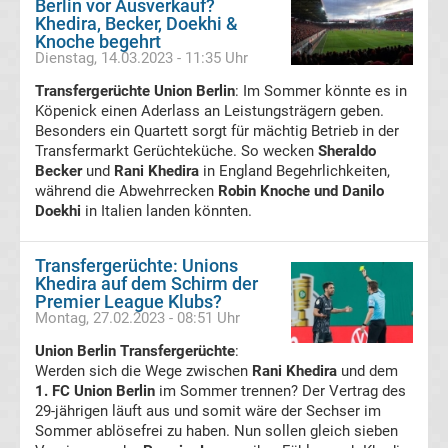
Berlin vor Ausverkauf?
Khedira, Becker, Doekhi &
Serie
Knoche begehrt
Dienstag, 14.03.2023 - 11:35 Uhr
A
Transfergerüchte Union Berlin
: Im Sommer könnte es in
Köpenick einen Aderlass an Leistungsträgern geben.
Tabelle
Besonders ein Quartett sorgt für mächtig Betrieb in der
Transfermarkt Gerüchteküche. So wecken
Sheraldo
Fußball
Becker
und
Rani Khedira
in England Begehrlichkeiten,
während die Abwehrrecken
Robin Knoche und Danilo
Doekhi
in Italien landen könnten.
Bundesliga
Transfergerüchte: Unions
2.
Khedira auf dem Schirm der
Premier League Klubs?
Liga
Montag, 27.02.2023 - 08:51 Uhr
Union Berlin Transfergerüchte
:
3.
Werden sich die Wege zwischen
Rani Khedira
und dem
1. FC Union Berlin
im Sommer trennen? Der Vertrag des
29-jährigen läuft aus und somit wäre der Sechser im
Liga
Sommer ablösefrei zu haben. Nun sollen gleich sieben