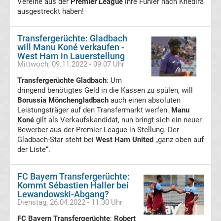
Vereine aus der
Premier League
ihre Fühler nach Khedira
DFB-
ausgestreckt haben!
Pokal
Transfergerüchte: Gladbach
will Manu Koné verkaufen -
West Ham in Lauerstellung
Champions
Mittwoch, 09.11.2022 - 09:07 Uhr
Transfergerüchte Gladbach
: Um
League
dringend benötigtes Geld in die Kassen zu spülen, will
Borussia Mönchengladbach
auch einen absoluten
Europa
Leistungsträger auf den Transfermarkt werfen.
Manu
Koné
gilt als Verkaufskandidat, nun bringt sich ein neuer
Bewerber aus der Premier League in Stellung. Der
League
Gladbach-Star steht bei
West Ham United
„ganz oben auf
der Liste“.
Europa
FC Bayern Transfergerüchte:
Conference
Kommt Sébastien Haller bei
Lewandowski-Abgang?
Dienstag, 26.04.2022 - 11:30 Uhr
League
FC Bayern Transfergerüchte
:
Robert