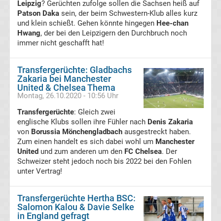
Leipzig
? Gerüchten zufolge sollen die Sachsen heiß auf
Bundesliga
Patson Daka
sein, der beim Schwestern-Klub alles kurz
und klein schießt. Gehen könnte hingegen
Hee-chan
Hwang
, der bei den Leipzigern den Durchbruch noch
Porträts
immer nicht geschafft hat!
Fußballklubs
Transfergerüchte: Gladbachs
Zakaria bei Manchester
Transfergerüchte
United & Chelsea Thema
Montag, 26.10.2020 - 10:56 Uhr
Transfergerüchte
Transfergerüchte
: Gleich zwei
englische Klubs sollen ihre Fühler nach
Denis Zakaria
Deutschland
von
Borussia Mönchengladbach
ausgestreckt haben.
Zum einen handelt es sich dabei wohl um
Manchester
United
und zum anderen um den
FC Chelsea
. Der
Transfergerüchte
Schweizer steht jedoch noch bis 2022 bei den Fohlen
unter Vertrag!
England
Transfergerüchte Hertha BSC:
Transfergerüchte
Salomon Kalou & Davie Selke
in England gefragt