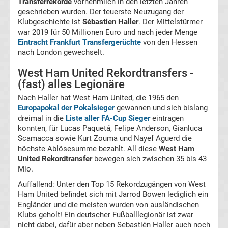
Transferrekorde
vornehmlich in den letzten Jahren
&
geschrieben wurden. Der teuerste Neuzugang der
Klubgeschichte ist
Sébastien Haller
. Der Mittelstürmer
Beachvolleyball
war 2019 für 50 Millionen Euro und nach jeder Menge
Eintracht Frankfurt Transfergerüchte
von den Hessen
nach London gewechselt.
Wasserball
West Ham United Rekordtransfers -
(fast) alles Legionäre
Wintersport
Nach Haller hat West Ham United, die 1965 den
Europapokal der Pokalsieger
gewannen und sich bislang
WWE
dreimal in die
Liste aller FA-Cup Sieger
eintragen
konnten, für Lucas Paquetá, Felipe Anderson, Gianluca
Sportkalender
Scamacca sowie Kurt Zouma und Nayef Aguerd die
höchste Ablösesumme bezahlt. All diese
West Ham
United Rekordtransfer
bewegen sich zwischen 35 bis 43
Radsport
Mio.
Auffallend: Unter den Top 15 Rekordzugängen von West
Ham United befindet sich mit Jarrod Bowen lediglich ein
Engländer und die meisten wurden von ausländischen
Klubs geholt! Ein deutscher Fußballlegionär ist zwar
nicht dabei, dafür aber neben Sebastién Haller auch noch