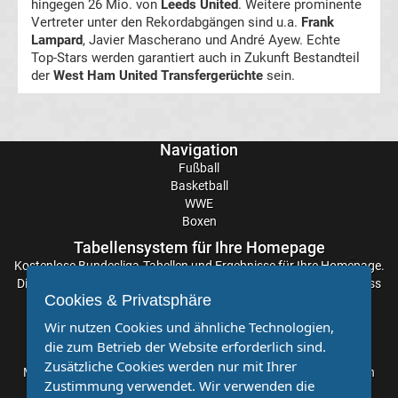
hingegen 26 Mio. von
Leeds United
. Weitere prominente
2.
Vertreter unter den Rekordabgängen sind u.a.
Frank
Lampard
, Javier Mascherano und André Ayew. Echte
Top-Stars werden garantiert auch in Zukunft Bestandteil
Liga
der
West Ham United Transfergerüchte
sein.
News
Navigation
Kicker
Fußball
Basketball
3.
WWE
Boxen
Liga
Tabellensystem für Ihre Homepage
Kostenlose
Bundesliga-Tabellen
und Ergebnisse für Ihre Homepage.
News
Die Aktualisierung der Ergebnisse erfolgt alle paar Minuten, sodass
Cookies & Privatsphäre
Sie stets auf dem Laufenden sind. Einfache und schnelle
Einbindung.
Sport-
Wir nutzen Cookies und ähnliche Technologien,
die zum Betrieb der Website erforderlich sind.
Partnervereine
Zusätzliche Cookies werden nur mit Ihrer
Ratgeber
Möchten Sie, dass auch Ihr Verein mehr Beachtung findet? Dann
Zustimmung verwendet. Wir verwenden die
sind Sie bei uns genau richtig. Wir suchen Ihren Verein für eine