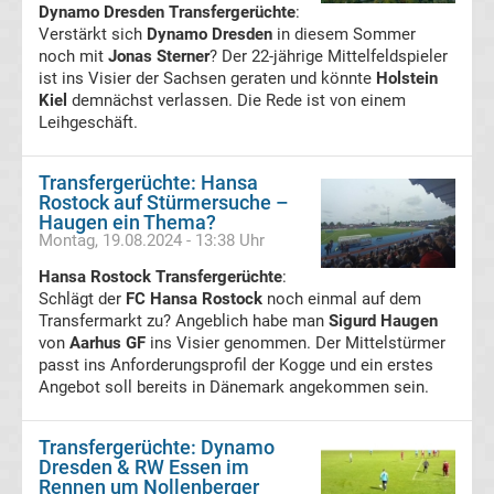
Dynamo Dresden Transfergerüchte
:
Verstärkt sich
Dynamo Dresden
in diesem Sommer
Liga
noch mit
Jonas Sterner
? Der 22-jährige Mittelfeldspieler
ist ins Visier der Sachsen geraten und könnte
Holstein
Ergebnisse
Kiel
demnächst verlassen. Die Rede ist von einem
Leihgeschäft.
3.
Transfergerüchte: Hansa
Liga
Rostock auf Stürmersuche –
Haugen ein Thema?
Montag, 19.08.2024 - 13:38 Uhr
Ergebnisse
Hansa Rostock Transfergerüchte
:
Schlägt der
FC Hansa Rostock
noch einmal auf dem
3.
Transfermarkt zu? Angeblich habe man
Sigurd Haugen
von
Aarhus GF
ins Visier genommen. Der Mittelstürmer
Liga
passt ins Anforderungsprofil der Kogge und ein erstes
Angebot soll bereits in Dänemark angekommen sein.
Tabelle
Transfergerüchte: Dynamo
Dresden & RW Essen im
DFB-
Rennen um Nollenberger