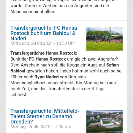
wurde. Doch im Werben um den Angreifer sind die
Italien
Münchener nicht allein.
Transfergerüchte
Transfergerüchte: FC Hansa
Rostock buhlt um Bahloul &
Naderi
Spanien
Mittwoch, 28.08.2024 - 15:50 Uhr
Top-
Transfergerüchte Hansa Rostock
:
Aktuell
Buhlt der
FC Hansa Rostock
um gleich zwei Angreifer?
Dem Anschein nach soll die Kogge ein Auge auf
Sofian
Bundesliga
Bahloul
geworfen haben. Indes hat man wohl auch seine
Fühler nach
Ryan Naderi
von Borussia
Mönchengladbach ausgestreckt. Bis Montag hat man
Tabelle
noch Zeit, ehe das Transferfenster in der 3. Liga
schließt.
Bundesliga
Transfergerüchte: Mittelfeld-
Ergebnisse
Talent Sterner zu Dynamo
Dresden?
Montag, 19.08.2024 - 17:46 Uhr
2.