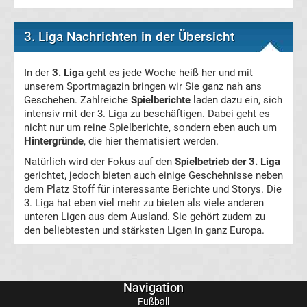
1
3. Liga Nachrichten in der Übersicht
DTM
In der
3. Liga
geht es jede Woche heiß her und mit
MotoGP
unserem Sportmagazin bringen wir Sie ganz nah ans
Geschehen. Zahlreiche
Spielberichte
laden dazu ein, sich
intensiv mit der 3. Liga zu beschäftigen. Dabei geht es
Eishockey
nicht nur um reine Spielberichte, sondern eben auch um
Hintergründe
, die hier thematisiert werden.
DEL
Natürlich wird der Fokus auf den
Spielbetrieb der 3. Liga
gerichtet, jedoch bieten auch einige Geschehnisse neben
NHL
dem Platz Stoff für interessante Berichte und Storys. Die
3. Liga hat eben viel mehr zu bieten als viele anderen
Sportarten
unteren Ligen aus dem Ausland. Sie gehört zudem zu
den beliebtesten und stärksten Ligen in ganz Europa.
Darts
Football
Navigation
Fußball