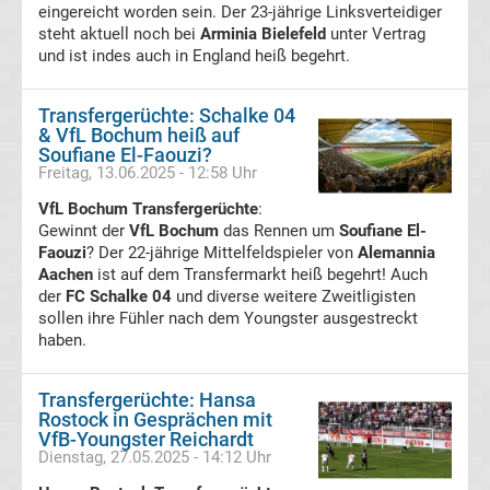
eingereicht worden sein. Der 23-jährige Linksverteidiger
UEFA
steht aktuell noch bei
Arminia Bielefeld
unter Vertrag
und ist indes auch in England heiß begehrt.
Youth
Transfergerüchte: Schalke 04
& VfL Bochum heiß auf
League
Soufiane El-Faouzi?
Freitag, 13.06.2025 - 12:58 Uhr
Fußball
VfL Bochum Transfergerüchte
:
Gewinnt der
VfL Bochum
das Rennen um
Soufiane El-
WM
Faouzi
? Der 22-jährige Mittelfeldspieler von
Alemannia
Aachen
ist auf dem Transfermarkt heiß begehrt! Auch
der
FC Schalke 04
und diverse weitere Zweitligisten
Fußball
sollen ihre Fühler nach dem Youngster ausgestreckt
haben.
EM
Transfergerüchte: Hansa
Frauenfußball
Rostock in Gesprächen mit
VfB-Youngster Reichardt
Dienstag, 27.05.2025 - 14:12 Uhr
Amateurfußball