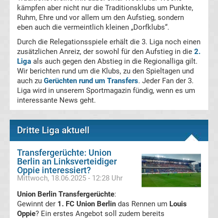
kämpfen aber nicht nur die Traditionsklubs um Punkte,
La
Ruhm, Ehre und vor allem um den Aufstieg, sondern
eben auch die vermeintlich kleinen „Dorfklubs“.
Liga
Durch die Relegationsspiele erhält die 3. Liga noch einen
zusätzlichen Anreiz, der sowohl für den Aufstieg in die
2.
Liga
als auch gegen den Abstieg in die Regionalliga gilt.
Serie
Wir berichten rund um die Klubs, zu den Spieltagen und
auch zu
Gerüchten rund um Transfers
. Jeder Fan der 3.
A
Liga wird in unserem Sportmagazin fündig, wenn es um
interessante News geht.
Türk.
Dritte Liga aktuell
Süper
Transfergerüchte: Union
Lig
Berlin an Linksverteidiger
Oppie interessiert?
Mittwoch, 18.06.2025 - 12:28 Uhr
Internat.
Union Berlin Transfergerüchte
:
Gewinnt der
1. FC Union Berlin
das Rennen um
Louis
Fußball
Oppie
? Ein erstes Angebot soll zudem bereits