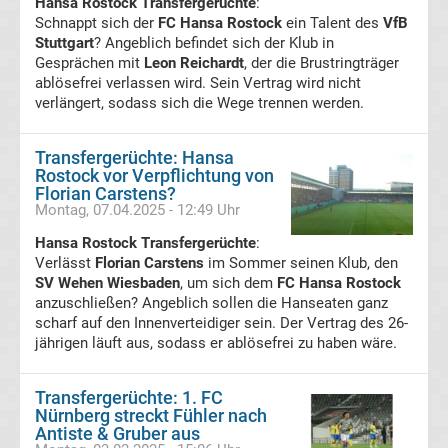
Hansa Rostock Transfergerüchte
:
Schnappt sich der
FC Hansa Rostock
ein Talent des
VfB
Transfergerüchte
Stuttgart
? Angeblich befindet sich der Klub in
Gesprächen mit
Leon Reichardt
, der die Brustringträger
ablösefrei verlassen wird. Sein Vertrag wird nicht
Transferticker
verlängert, sodass sich die Wege trennen werden.
-
Transfergerüchte: Hansa
Rostock vor Verpflichtung von
Meldungen
Florian Carstens?
Montag, 07.04.2025 - 12:49 Uhr
vom
Hansa Rostock Transfergerüchte
:
Verlässt
Florian Carstens
im Sommer seinen Klub, den
Transfermarkt
SV Wehen Wiesbaden
, um sich dem
FC Hansa Rostock
anzuschließen? Angeblich sollen die Hanseaten ganz
scharf auf den Innenverteidiger sein. Der Vertrag des 26-
Trainerentlassungen
jährigen läuft aus, sodass er ablösefrei zu haben wäre.
Bundesliga
Transfergerüchte: 1. FC
Nürnberg streckt Fühler nach
Porträts
Antiste & Gruber aus