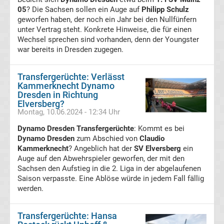
05
? Die Sachsen sollen ein Auge auf
Philipp Schulz
News
geworfen haben, der noch ein Jahr bei den Nullfünfern
unter Vertrag steht. Konkrete Hinweise, die für einen
DAZN
Wechsel sprechen sind vorhanden, denn der Youngster
war bereits in Dresden zugegen.
Programm
Transfergerüchte: Verlässt
&
Kammerknecht Dynamo
Dresden in Richtung
Elversberg?
Infos
Montag, 10.06.2024 - 12:34 Uhr
Dynamo Dresden Transfergerüchte
: Kommt es bei
Telekom
Dynamo Dresden
zum Abschied von
Claudio
Kammerknecht
? Angeblich hat der
SV Elversberg
ein
Auge auf den Abwehrspieler geworfen, der mit den
Eishockey
Sachsen den Aufstieg in die 2. Liga in der abgelaufenen
Saison verpasste. Eine Ablöse würde in jedem Fall fällig
live
werden.
im
Transfergerüchte: Hansa