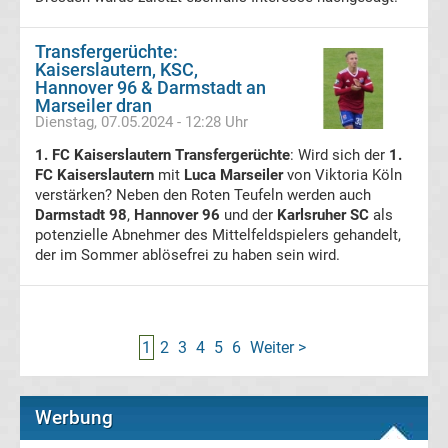
Bundesliga
Transfergerüchte:
Kaiserslautern, KSC,
Hannover 96 & Darmstadt an
Handball
Marseiler dran
Dienstag, 07.05.2024 - 12:28 Uhr
international
1. FC Kaiserslautern Transfergerüchte
: Wird sich der
1.
FC Kaiserslautern
mit
Luca Marseiler
von Viktoria Köln
Boxen
verstärken? Neben den Roten Teufeln werden auch
Darmstadt 98
,
Hannover 96
und der
Karlsruher SC
als
Boxen
potenzielle Abnehmer des Mittelfeldspielers gehandelt,
der im Sommer ablösefrei zu haben sein wird.
News
Kickboxen
1
2
3
4
5
6
Weiter >
Motorsport
Werbung
Formel