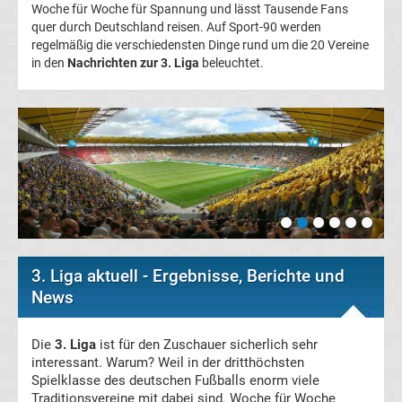
Woche für Woche für Spannung und lässt Tausende Fans
Champions
quer durch Deutschland reisen. Auf Sport-90 werden
regelmäßig die verschiedensten Dinge rund um die 20 Vereine
in den
Nachrichten zur 3. Liga
beleuchtet.
League
Europa
League
Europa
Conference
3. Liga aktuell - Ergebnisse, Berichte und
League
News
Premier
Die
3. Liga
ist für den Zuschauer sicherlich sehr
interessant. Warum? Weil in der dritthöchsten
Spielklasse des deutschen Fußballs enorm viele
League
Traditionsvereine mit dabei sind. Woche für Woche