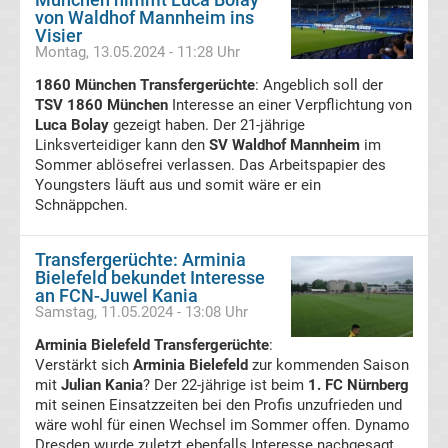
von Waldhof Mannheim ins
Transfergerüchte
Visier
Montag, 13.05.2024 - 11:28 Uhr
Spanien
1860 München Transfergerüchte
: Angeblich soll der
TSV 1860 München
Interesse an einer Verpflichtung von
Basketball
Luca Bolay
gezeigt haben. Der 21-jährige
Linksverteidiger kann den
SV Waldhof Mannheim
im
Basketball
Sommer ablösefrei verlassen. Das Arbeitspapier des
Youngsters läuft aus und somit wäre er ein
Schnäppchen.
Bundesliga
NBA
Transfergerüchte: Arminia
Bielefeld bekundet Interesse
an FCN-Juwel Kania
Boston
Samstag, 11.05.2024 - 13:08 Uhr
Arminia Bielefeld Transfergerüchte
:
Celtics
Verstärkt sich
Arminia Bielefeld
zur kommenden Saison
mit
Julian Kania
? Der 22-jährige ist beim
1. FC Nürnberg
Handball
mit seinen Einsatzzeiten bei den Profis unzufrieden und
wäre wohl für einen Wechsel im Sommer offen. Dynamo
Dresden wurde zuletzt ebenfalls Interesse nachgesagt.
Handball