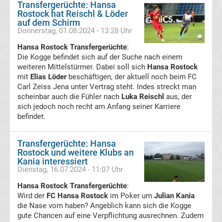
Transfergerüchte: Hansa
League
Rostock hat Reischl & Löder
auf dem Schirm
Donnerstag, 01.08.2024 - 13:28 Uhr
Tabelle
Hansa Rostock Transfergerüchte
:
Die Kogge befindet sich auf der Suche nach einem
Europa
weiteren Mittelstürmer. Dabei soll sich
Hansa Rostock
mit
Elias Löder
beschäftigen, der aktuell noch beim FC
League
Carl Zeiss Jena unter Vertrag steht. Indes streckt man
scheinbar auch die Fühler nach
Luka Reischl
aus, der
sich jedoch noch recht am Anfang seiner Karriere
Ergebnisse
befindet.
Conference
Transfergerüchte: Hansa
Rostock und weitere Klubs an
League
Kania interessiert
Dienstag, 16.07.2024 - 11:07 Uhr
Erg.
Hansa Rostock Transfergerüchte
:
Wird der
FC Hansa Rostock
im Poker um
Julian Kania
die Nase vorn haben? Angeblich kann sich die Kogge
Conference
gute Chancen auf eine Verpflichtung ausrechnen. Zudem