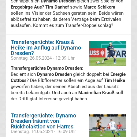
Schnappt sich
Dynamo Dresden
gleich zwei Spieler von
Erzgebirge Aue
?
Tim Danhof
sowie
Marco Schikora
Lig
sollen ins Visier der Sachsen geraten sein. Beide wären
ablösefrei zu haben, da deren Verträge beim Erzrivalen
auslaufen. Kommt es zum Transfer-Doppelschlag?
Ergebnisse
Transfergerüchte: Kraus &
Süper
Heike im Anflug auf Dynamo
Dresden?
Lig
Sonntag, 26.05.2024 - 12:39 Uhr
Transfergerüchte Dynamo Dresden
:
Tabelle
Bedient sich
Dynamo Dresden
gleich doppelt bei
Energie
Cottbus
? Die Elbflorenzer sollen ein Auge auf
Tim Heike
geworfen haben, der seinen Abschied aus der Lausitz
Serie
bereits bekanntgab. Und auch an
Maximilian Krauß
soll
der Drittligist Interesse gezeigt haben.
A
Transfergerüchte: Dynamo
Ergebnisse
Dresden träumt von
Rückholaktion von Harres
Dienstag, 14.05.2024 - 16:09 Uhr
Serie