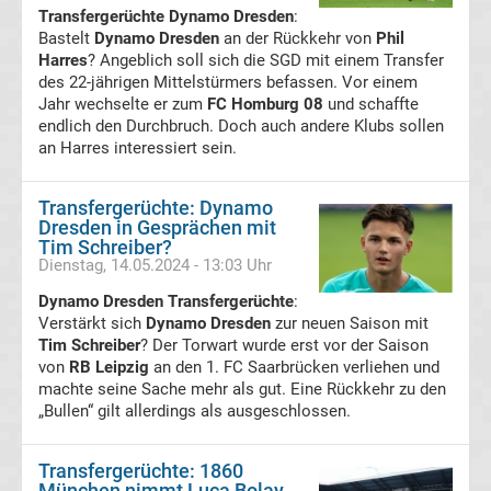
Transfergerüchte Dynamo Dresden
:
A
Bastelt
Dynamo Dresden
an der Rückkehr von
Phil
Harres
? Angeblich soll sich die SGD mit einem Transfer
des 22-jährigen Mittelstürmers befassen. Vor einem
Tabelle
Jahr wechselte er zum
FC Homburg 08
und schaffte
endlich den Durchbruch. Doch auch andere Klubs sollen
Transfergerüchte
an Harres interessiert sein.
Transfergerüchte
Transfergerüchte: Dynamo
Dresden in Gesprächen mit
Deutschland
Tim Schreiber?
Dienstag, 14.05.2024 - 13:03 Uhr
Transfergerüchte
Dynamo Dresden Transfergerüchte
:
Verstärkt sich
Dynamo Dresden
zur neuen Saison mit
Tim Schreiber
? Der Torwart wurde erst vor der Saison
England
von
RB Leipzig
an den 1. FC Saarbrücken verliehen und
machte seine Sache mehr als gut. Eine Rückkehr zu den
Transfergerüchte
„Bullen“ gilt allerdings als ausgeschlossen.
Italien
Transfergerüchte: 1860
München nimmt Luca Bolay