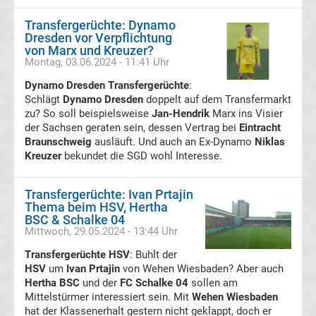
Transfergerüchte: Dynamo
League
Dresden vor Verpflichtung
von Marx und Kreuzer?
Montag, 03.06.2024 - 11:41 Uhr
Erg.
Dynamo Dresden Transfergerüchte
:
Schlägt
Dynamo Dresden
doppelt auf dem Transfermarkt
Premier
zu? So soll beispielsweise
Jan-Hendrik
Marx ins Visier
der Sachsen geraten sein, dessen Vertrag bei
Eintracht
League
Braunschweig
ausläuft. Und auch an Ex-Dynamo
Niklas
Kreuzer
bekundet die SGD wohl Interesse.
Tabelle
Transfergerüchte: Ivan Prtajin
Thema beim HSV, Hertha
Frauen
BSC & Schalke 04
Mittwoch, 29.05.2024 - 13:44 Uhr
Bundesliga
Transfergerüchte HSV
: Buhlt der
HSV
um
Ivan Prtajin
von Wehen Wiesbaden? Aber auch
Erg.
Hertha BSC
und der
FC Schalke 04
sollen am
Mittelstürmer interessiert sein. Mit
Wehen Wiesbaden
hat der Klassenerhalt gestern nicht geklappt, doch er
Frauen