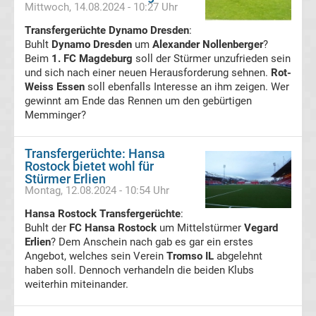
Mittwoch, 14.08.2024 - 10:27 Uhr
Pokal
Transfergerüchte Dynamo Dresden
:
Buhlt
Dynamo Dresden
um
Alexander Nollenberger
?
Ergebnisse
Beim
1. FC Magdeburg
soll der Stürmer unzufrieden sein
und sich nach einer neuen Herausforderung sehnen.
Rot-
Weiss Essen
soll ebenfalls Interesse an ihm zeigen. Wer
Champions
gewinnt am Ende das Rennen um den gebürtigen
Memminger?
League
Transfergerüchte: Hansa
Tabelle
Rostock bietet wohl für
Stürmer Erlien
Montag, 12.08.2024 - 10:54 Uhr
Champions
Hansa Rostock Transfergerüchte
:
Buhlt der
FC Hansa Rostock
um Mittelstürmer
Vegard
League
Erlien
? Dem Anschein nach gab es gar ein erstes
Angebot, welches sein Verein
Tromso IL
abgelehnt
Ergebnisse
haben soll. Dennoch verhandeln die beiden Klubs
weiterhin miteinander.
Europa