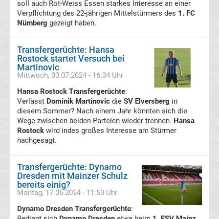
soll auch Rot-Weiss Essen starkes Interesse an einer
League
Verpflichtung des 22-jährigen Mittelstürmers des
1. FC
Nürnberg
gezeigt haben.
Tabelle
Transfergerüchte: Hansa
Rostock startet Versuch bei
Formel
Martinovic
Mittwoch, 03.07.2024 - 16:34 Uhr
1
Hansa Rostock Transfergerüchte
:
Verlässt
Dominik Martinovic
die
SV Elversberg
in
Rennkalender
diesem Sommer? Nach einem Jahr könnten sich die
Wege zwischen beiden Parteien wieder trennen.
Hansa
Rostock
wird indes großes Interesse am Stürmer
Transfergerüchte
nachgesagt.
WWE
Transfergerüchte: Dynamo
Dresden mit Mainzer Schulz
News
bereits einig?
Montag, 17.06.2024 - 11:53 Uhr
Boxen
Dynamo Dresden Transfergerüchte
:
Bedient sich
Dynamo Dresden
etwa beim
1. FSV Mainz