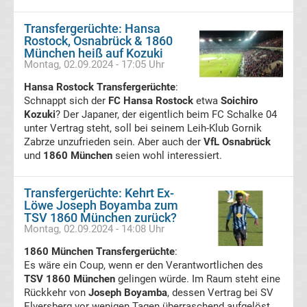
Dritte
Transfergerüchte: Hansa
Rostock, Osnabrück & 1860
München heiß auf Kozuki
Liga
Montag, 02.09.2024 - 17:05 Uhr
Livestream
Hansa Rostock Transfergerüchte
:
Schnappt sich der
FC Hansa Rostock
etwa
Soichiro
Transfergerüchte
Kozuki
? Der Japaner, der eigentlich beim FC Schalke 04
international
unter Vertrag steht, soll bei seinem Leih-Klub Gornik
Zabrze unzufrieden sein. Aber auch der
VfL Osnabrück
und
1860 München
seien wohl interessiert.
Transfergerüchte
Deutschland
Transfergerüchte: Kehrt Ex-
Löwe Joseph Boyamba zum
TSV 1860 München zurück?
Transfergerüchte
Montag, 02.09.2024 - 14:08 Uhr
1860 München Transfergerüchte
:
England
Es wäre ein Coup, wenn er den Verantwortlichen des
TSV 1860 München
gelingen würde. Im Raum steht eine
Rückkehr von
Joseph Boyamba
, dessen Vertrag bei SV
Transfergerüchte
Elversberg vor wenigen Tagen überraschend aufgelöst