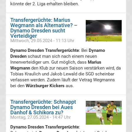
könnte der 2. Liga erhalten bleiben.
Bundesliga
Transfergerüchte: Marius
Wegmann als Alternative? –
Tabelle
Dynamo Dresden sucht
Verteidiger
Mittwoch, 29.05.2024 - 11:13 Uhr
Ligue
Dynamo Dresden Transfergerüchte
: Bei
Dynamo
1
Dresden
schaut man sich nach einem neuen
Innenverteidiger um. Gut möglich, dass
Marius
Wegmann
den Klub zur neuen Saison verstärken wird, da
Ergebnisse
Tobias Kraulich und Jakob Lewald die SGD scheinbar
verlassen werden. Zudem läuft der Vetrag Wegmanns
Ligue
bei den
Würzburger Kickers
aus.
1
Transfergerüchte: Schnappt
Dynamo Dresden bei Aues
Danhof & Schikora zu?
Tabelle
Montag, 27.05.2024 - 14:47 Uhr
Dynamo Dresden Transfergerüchte
:
Süper