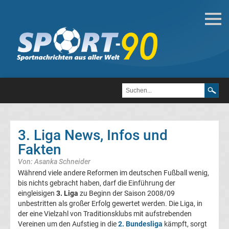
Fußball
Bundesliga
2.
Liga
3. Liga News, Infos und
3.
Fakten
Von: Asanka Schneider
Liga
Während viele andere Reformen im deutschen Fußball wenig,
bis nichts gebracht haben, darf die Einführung der
DFB-
eingleisigen
3. Liga
zu Beginn der Saison 2008/09
unbestritten als großer Erfolg gewertet werden. Die Liga, in
der eine Vielzahl von Traditionsklubs mit aufstrebenden
Pokal
Vereinen um den Aufstieg in die
2. Bundesliga
kämpft, sorgt