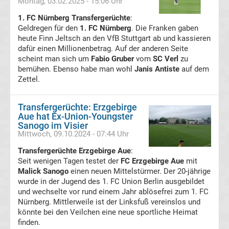
Montag, 03.02.2025 - 15:06 Uhr
Fußballklubs
1. FC Nürnberg Transfergerüchte
:
Geldregen für den
1. FC Nürnberg
. Die Franken gaben
3.
heute Finn Jeltsch an den VfB Stuttgart ab und kassieren
Liga
dafür einen Millionenbetrag. Auf der anderen Seite
scheint man sich um
Fabio Gruber
vom
SC Verl
zu
3.
bemühen. Ebenso habe man wohl
Janis Antiste
auf dem
Zettel.
Liga
Transfergerüchte: Erzgebirge
Aue hat Ex-Union-Youngster
Meister
Sanogo im Visier
Mittwoch, 09.10.2024 - 07:44 Uhr
Liste
Transfergerüchte Erzgebirge Aue
:
Seit wenigen Tagen testet der
FC Erzgebirge Aue
mit
3.
Malick Sanogo
einen neuen Mittelstürmer. Der 20-jährige
wurde in der Jugend des 1. FC Union Berlin ausgebildet
und wechselte vor rund einem Jahr ablösefrei zum 1. FC
Liga
Nürnberg. Mittlerweile ist der Linksfuß vereinslos und
könnte bei den Veilchen eine neue sportliche Heimat
Torjäger
finden.