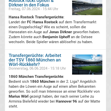
Rostock rückt Uphoff &
TV
Dirkner in den Fokus
Freitag, 07.06.2024 - 15:44 Uhr
Tabellen
Hansa Rostock Transfergerüchte
:
&
Ergebnisse
Landet der
FC Hansa Rostock
auf dem Transfermarkt
International:
einen Doppelschlag? Wie es scheint, sollen die
Hanseaten ein Auge auf
Jonas Dirkner
geworfen haben.
Zudem könnte auch
La
Benjamin Uphoff
an de Ostsee
wechseln. Beide Spieler wären ablösefrei zu haben.
Liga
Transfergerüchte: Arbeitet
der TSV 1860 München an
Ergebnisse
Wörl-Rückkehr?
Donnerstag, 06.06.2024 - 15:18 Uhr
La
1860 München Transfergerüchte
:
Bedient sich
1860 München
in der 2. Liga? Angeblich
Liga
haben die Löwen ein Auge auf einen alten Bekannten
geworfen. So soll man Interesse an einer Rückkehr von
Marius Wörl
gezeigt haben, der nach seiner Leihe zu
Tabelle
Arminia Bielefeld wieder bei
Hannover 96
auf der Matte
steht.
Premier