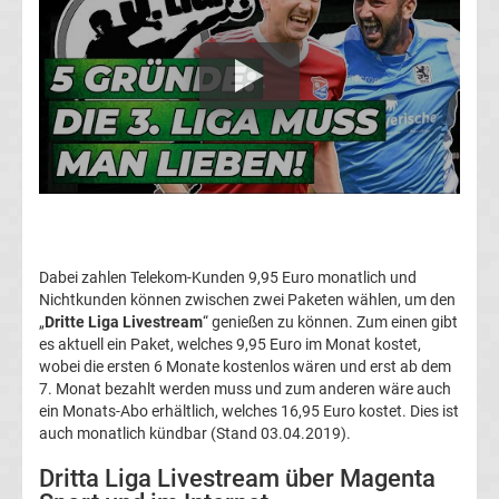
League
Tabelle
Europa
League
Ergebnisse
Dabei zahlen Telekom-Kunden 9,95 Euro monatlich und
Nichtkunden können zwischen zwei Paketen wählen, um den
Conference
„
Dritte Liga Livestream
“ genießen zu können. Zum einen gibt
es aktuell ein Paket, welches 9,95 Euro im Monat kostet,
League
wobei die ersten 6 Monate kostenlos wären und erst ab dem
7. Monat bezahlt werden muss und zum anderen wäre auch
ein Monats-Abo erhältlich, welches 16,95 Euro kostet. Dies ist
Erg.
auch monatlich kündbar (Stand 03.04.2019).
Conference
Dritta Liga Livestream über Magenta