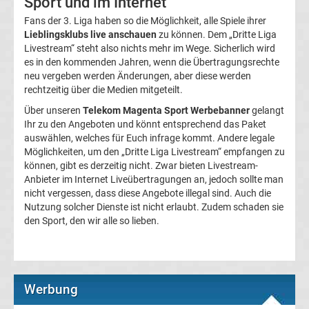
Sport und im Internet
League
Fans der 3. Liga haben so die Möglichkeit, alle Spiele ihrer
Lieblingsklubs live anschauen
zu können. Dem „Dritte Liga
Livestream“ steht also nichts mehr im Wege. Sicherlich wird
Tabelle
es in den kommenden Jahren, wenn die Übertragungsrechte
neu vergeben werden Änderungen, aber diese werden
Formel
rechtzeitig über die Medien mitgeteilt.
Über unseren
Telekom Magenta Sport Werbebanner
gelangt
1
Ihr zu den Angeboten und könnt entsprechend das Paket
auswählen, welches für Euch infrage kommt. Andere legale
Rennkalender
Möglichkeiten, um den „Dritte Liga Livestream“ empfangen zu
können, gibt es derzeitig nicht. Zwar bieten Livestream-
Anbieter im Internet Liveübertragungen an, jedoch sollte man
Transfergerüchte
nicht vergessen, dass diese Angebote illegal sind. Auch die
Nutzung solcher Dienste ist nicht erlaubt. Zudem schaden sie
den Sport, den wir alle so lieben.
WWE
News
Werbung
Boxen