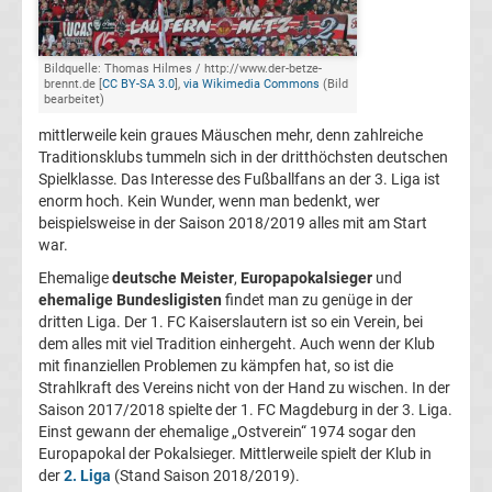
Dritte
Bildquelle: Thomas Hilmes / http://www.der-betze-
brennt.de [
CC BY-SA 3.0
],
via Wikimedia Commons
(Bild
Liga
bearbeitet)
mittlerweile kein graues Mäuschen mehr, denn zahlreiche
Livestream
Traditionsklubs tummeln sich in der dritthöchsten deutschen
Spielklasse. Das Interesse des Fußballfans an der 3. Liga ist
Top-
enorm hoch. Kein Wunder, wenn man bedenkt, wer
Aktuell
beispielsweise in der Saison 2018/2019 alles mit am Start
war.
Bundesliga
Ehemalige
deutsche Meister
,
Europapokalsieger
und
ehemalige Bundesligisten
findet man zu genüge in der
Tabelle
dritten Liga. Der 1. FC Kaiserslautern ist so ein Verein, bei
dem alles mit viel Tradition einhergeht. Auch wenn der Klub
mit finanziellen Problemen zu kämpfen hat, so ist die
Bundesliga
Strahlkraft des Vereins nicht von der Hand zu wischen. In der
Saison 2017/2018 spielte der 1. FC Magdeburg in der 3. Liga.
Ergebnisse
Einst gewann der ehemalige „Ostverein“ 1974 sogar den
Europapokal der Pokalsieger. Mittlerweile spielt der Klub in
der
2. Liga
(Stand Saison 2018/2019).
2.