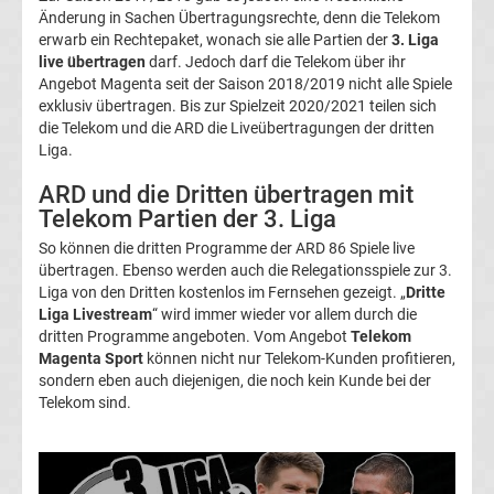
Änderung in Sachen Übertragungsrechte, denn die Telekom
Pokal
erwarb ein Rechtepaket, wonach sie alle Partien der
3. Liga
live übertragen
darf. Jedoch darf die Telekom über ihr
Angebot Magenta seit der Saison 2018/2019 nicht alle Spiele
Ergebnisse
exklusiv übertragen. Bis zur Spielzeit 2020/2021 teilen sich
die Telekom und die ARD die Liveübertragungen der dritten
Champions
Liga.
ARD und die Dritten übertragen mit
League
Telekom Partien der 3. Liga
So können die dritten Programme der ARD 86 Spiele live
Tabelle
übertragen. Ebenso werden auch die Relegationsspiele zur 3.
Liga von den Dritten kostenlos im Fernsehen gezeigt. „
Dritte
Champions
Liga Livestream
“ wird immer wieder vor allem durch die
dritten Programme angeboten. Vom Angebot
Telekom
Magenta Sport
können nicht nur Telekom-Kunden profitieren,
League
sondern eben auch diejenigen, die noch kein Kunde bei der
Telekom sind.
Ergebnisse
Europa