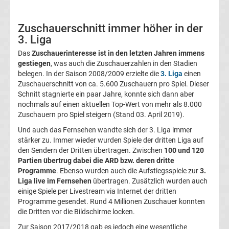
Liga
Zuschauerschnitt immer höher in der
3. Liga
Ergebnisse
Das
Zuschauerinteresse ist in den letzten Jahren immens
gestiegen
, was auch die Zuschauerzahlen in den Stadien
3.
belegen. In der Saison 2008/2009 erzielte die
3. Liga
einen
Zuschauerschnitt von ca. 5.600 Zuschauern pro Spiel. Dieser
Schnitt stagnierte ein paar Jahre, konnte sich dann aber
Liga
nochmals auf einen aktuellen Top-Wert von mehr als 8.000
Zuschauern pro Spiel steigern (Stand 03. April 2019).
Ergebnisse
Und auch das Fernsehen wandte sich der 3. Liga immer
stärker zu. Immer wieder wurden Spiele der dritten Liga auf
3.
den Sendern der Dritten übertragen. Zwischen
100 und 120
Partien übertrug dabei die ARD bzw. deren dritte
Liga
Programme
. Ebenso wurden auch die Aufstiegsspiele zur
3.
Liga live im Fernsehen
übertragen. Zusätzlich wurden auch
einige Spiele per Livestream via Internet der dritten
Tabelle
Programme gesendet. Rund 4 Millionen Zuschauer konnten
die Dritten vor die Bildschirme locken.
DFB-
Zur Saison 2017/2018 gab es jedoch eine wesentliche