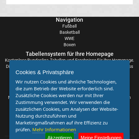
News
Navigation
DAZN
Fußball
Basketball
Programm
WWE
Boxen
Tabellensystem für Ihre Homepage
&
Kostenlose
Bundesliga-Tabellen
und Ergebnisse für Ihre Homepage.
Die Aktualisierung der Ergebnisse erfolgt alle paar Minuten, sodass
Infos
Cookies & Privatsphäre
Sie stets auf dem Laufenden sind. Einfache und schnelle
Einbindung.
Wir nutzen Cookies und ähnliche Technologien,
Telekom
die zum Betrieb der Website erforderlich sind.
Partnervereine
Zusätzliche Cookies werden nur mit Ihrer
Möchten Sie, dass auch Ihr Verein mehr Beachtung findet? Dann
Eishockey
Zustimmung verwendet. Wir verwenden die
sind Sie bei uns genau richtig. Wir suchen Ihren Verein für eine
zusätzlichen Cookies, um Analysen der Website-
kostenlose Kooperation. Veröffentlichen Sie Ihre Spielberichte,
live
Nutzung durchzuführen und
Sportnachrichten und Aufrufe bei uns!
Marketingmaßnahmen auf ihre Effizienz zu
prüfen.
Mehr Informationen
im
Akzeptieren
Meine Einstellungen