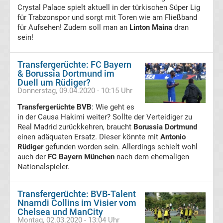
Crystal Palace spielt aktuell in der türkischen Süper Lig
Süper
für Trabzonspor und sorgt mit Toren wie am Fließband
für Aufsehen! Zudem soll man an
Linton Maina
dran
Lig
sein!
Ergebnisse
Transfergerüchte: FC Bayern
& Borussia Dortmund im
Duell um Rüdiger?
Süper
Donnerstag, 09.04.2020 - 10:15 Uhr
Transfergerüchte BVB
: Wie geht es
Lig
in der Causa Hakimi weiter? Sollte der Verteidiger zu
Real Madrid zurückkehren, braucht
Borussia Dortmund
Tabelle
einen adäquaten Ersatz. Dieser könnte mit
Antonio
Rüdiger
gefunden worden sein. Allerdings schielt wohl
auch der
FC Bayern München
nach dem ehemaligen
Serie
Nationalspieler.
A
Transfergerüchte: BVB-Talent
Nnamdi Collins im Visier vom
Ergebnisse
Chelsea und ManCity
Montag, 02.03.2020 - 13:04 Uhr