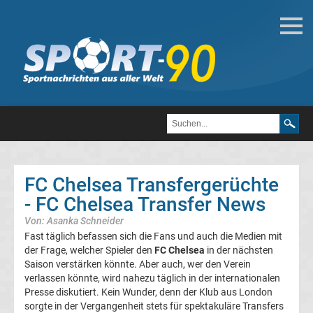
Transfergerüchte
FC
Chelsea
Transfergerüchte
Transfergerüchte
international
FC Chelsea Transfergerüchte
Transfergerüchte
- FC Chelsea Transfer News
Deutschland
Von: Asanka Schneider
Fast täglich befassen sich die Fans und auch die Medien mit
der Frage, welcher Spieler den
FC Chelsea
in der nächsten
Transfergerüchte
Saison verstärken könnte. Aber auch, wer den Verein
verlassen könnte, wird nahezu täglich in der internationalen
England
Presse diskutiert. Kein Wunder, denn der Klub aus London
sorgte in der Vergangenheit stets für spektakuläre Transfers