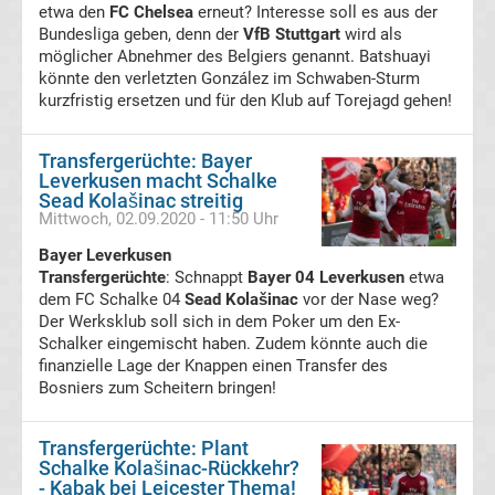
Boxen
etwa den
FC Chelsea
erneut? Interesse soll es aus der
Bundesliga geben, denn der
VfB Stuttgart
wird als
möglicher Abnehmer des Belgiers genannt. Batshuayi
News
könnte den verletzten González im Schwaben-Sturm
kurzfristig ersetzen und für den Klub auf Torejagd gehen!
DAZN
Transfergerüchte: Bayer
Programm
Leverkusen macht Schalke
Sead Kolašinac streitig
Mittwoch, 02.09.2020 - 11:50 Uhr
&
Bayer Leverkusen
Infos
Transfergerüchte
: Schnappt
Bayer 04 Leverkusen
etwa
dem FC Schalke 04
Sead Kolašinac
vor der Nase weg?
Der Werksklub soll sich in dem Poker um den Ex-
Telekom
Schalker eingemischt haben. Zudem könnte auch die
finanzielle Lage der Knappen einen Transfer des
Eishockey
Bosniers zum Scheitern bringen!
live
Transfergerüchte: Plant
Schalke Kolašinac-Rückkehr?
- Kabak bei Leicester Thema!
im