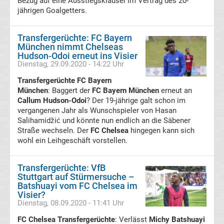
Bezug auf eine Ausstiegsklausel im Vertrag des 20-
Conference
jährigen Goalgetters.
League
Transfergerüchte: FC Bayern
München nimmt Chelseas
Tabelle
Hudson-Odoi erneut ins Visier
Dienstag, 29.09.2020 - 14:22 Uhr
Formel
Transfergerüchte FC Bayern
München
: Baggert der
FC Bayern München
erneut an
Callum Hudson-Odoi
1
? Der 19-jährige galt schon im
vergangenen Jahr als Wunschspieler von Hasan
Salihamidžić und könnte nun endlich an die Säbener
Rennkalender
Straße wechseln. Der
FC Chelsea
hingegen kann sich
wohl ein Leihgeschäft vorstellen.
Transfergerüchte
Transfergerüchte: VfB
Stuttgart auf Stürmersuche –
WWE
Batshuayi vom FC Chelsea im
Visier?
News
Dienstag, 08.09.2020 - 11:41 Uhr
FC Chelsea Transfergerüchte
: Verlässt
Michy Batshuayi