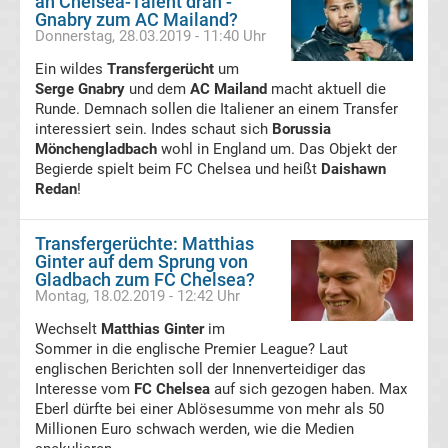
an Chelsea-Talent dran -
Frauenfußball
Gnabry zum AC Mailand?
Donnerstag, 28.03.2019 - 11:40 Uhr
Amateurfußball
Ein wildes
Transfergerücht
um
Serge Gnabry
und dem
AC Mailand
macht aktuell die
Runde. Demnach sollen die Italiener an einem Transfer
Transfergerüchte
interessiert sein. Indes schaut sich
Borussia
Mönchengladbach
wohl in England um. Das Objekt der
Transferticker
Begierde spielt beim FC Chelsea und heißt
Daishawn
Redan
!
-
Transfergerüchte: Matthias
Meldungen
Ginter auf dem Sprung von
Gladbach zum FC Chelsea?
Montag, 18.02.2019 - 12:42 Uhr
vom
Wechselt
Matthias Ginter
im
Sommer in die englische Premier League? Laut
Transfermarkt
englischen Berichten soll der Innenverteidiger das
Interesse vom
FC Chelsea
auf sich gezogen haben. Max
Trainerentlassungen
Eberl dürfte bei einer Ablösesumme von mehr als 50
Millionen Euro schwach werden, wie die Medien