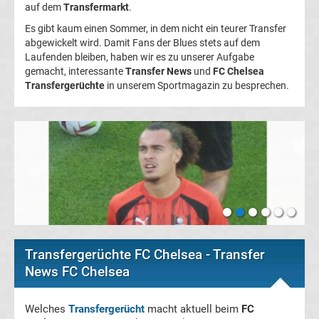
auf dem
Transfermarkt
.
Transfergerüchte
Es gibt kaum einen Sommer, in dem nicht ein teurer Transfer
abgewickelt wird. Damit Fans der Blues stets auf dem
Italien
Laufenden bleiben, haben wir es zu unserer Aufgabe
gemacht, interessante
Transfer News
und
FC Chelsea
Transfergerüchte
Transfergerüchte
in unserem Sportmagazin zu besprechen.
Spanien
Top-
Aktuell
Bundesliga
Tabelle
Transfergerüchte FC Chelsea - Transfer
Bundesliga
News FC Chelsea
Ergebnisse
Welches
Transfergerücht
macht aktuell beim
FC