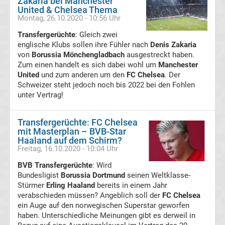
Zakaria bei Manchester
Europa
United & Chelsea Thema
Montag, 26.10.2020 - 10:56 Uhr
League
Transfergerüchte
: Gleich zwei
englische Klubs sollen ihre Fühler nach
Denis Zakaria
Tabelle
von
Borussia Mönchengladbach
ausgestreckt haben.
Zum einen handelt es sich dabei wohl um
Manchester
United
und zum anderen um den
FC Chelsea
. Der
Europa
Schweizer steht jedoch noch bis 2022 bei den Fohlen
unter Vertrag!
League
Transfergerüchte: FC Chelsea
Ergebnisse
mit Masterplan – BVB-Star
Haaland auf dem Schirm?
Freitag, 16.10.2020 - 10:04 Uhr
Conference
BVB Transfergerüchte
: Wird
Bundesligist
Borussia Dortmund
seinen Weltklasse-
League
Stürmer
Erling Haaland
bereits in einem Jahr
verabschieden müssen? Angeblich soll der
FC Chelsea
Erg.
ein Auge auf den norwegischen Superstar geworfen
haben. Unterschiedliche Meinungen gibt es derweil in