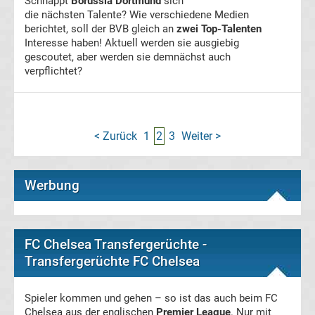
Schnappt
Borussia Dortmund
sich
die nächsten Talente? Wie verschiedene Medien
Golf
berichtet, soll der BVB gleich an
zwei Top-Talenten
Interesse haben! Aktuell werden sie ausgiebig
gescoutet, aber werden sie demnächst auch
Leichtathletik
verpflichtet?
Olympiade
Pferdesport
< Zurück
1
2
3
Weiter >
Tennis
Werbung
Tischtennis
FC Chelsea Transfergerüchte -
UFC
Transfergerüchte FC Chelsea
Volleyball
Spieler kommen und gehen – so ist das auch beim
FC
Chelsea
aus der englischen
Premier League
. Nur mit
&