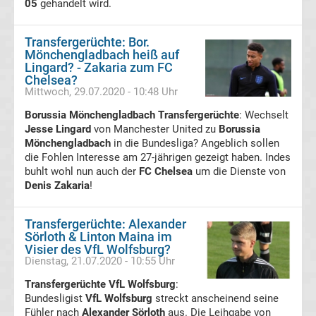
05
gehandelt wird.
Frauen
Transfergerüchte: Bor.
Bundesliga
Mönchengladbach heiß auf
Lingard? - Zakaria zum FC
Chelsea?
Tabelle
Mittwoch, 29.07.2020 - 10:48 Uhr
Borussia Mönchengladbach Transfergerüchte
: Wechselt
Ligue
Jesse Lingard
von Manchester United zu
Borussia
Mönchengladbach
in die Bundesliga? Angeblich sollen
1
die Fohlen Interesse am 27-jährigen gezeigt haben. Indes
buhlt wohl nun auch der
FC Chelsea
um die Dienste von
Denis Zakaria
!
Ergebnisse
Transfergerüchte: Alexander
Ligue
Sörloth & Linton Maina im
Visier des VfL Wolfsburg?
1
Dienstag, 21.07.2020 - 10:55 Uhr
Transfergerüchte VfL Wolfsburg
:
Tabelle
Bundesligist
VfL Wolfsburg
streckt anscheinend seine
Fühler nach
Alexander Sörloth
aus. Die Leihgabe von