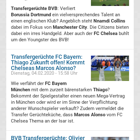
Serie
Transfergerüchte BVB
: Verliert
Borussia Dortmund
ein vielversprechendes Talent an
A
einen englischen Klub? Angeblich steht
Nnamdi Collins
dabei im Fokus von
Manchester City
. Die Citizens bieten
dabei ein irres Handgeld. Aber auch der
FC Chelsea
buhlt
Tabelle
um den Youngster des BVB!
Fußball
Transfergerüchte FC Bayern:
Thiago Zukunft offen! Kommt
Bundesliga
Chelseas Marcos Alonso?
Dienstag, 04.02.2020 - 15:58 Uhr
2.
Wie verfährt der
FC Bayern
München
mit dem zurzeit bärenstarken
Thiago
?
Liga
Bekommt der Spielgestalter einen neuen Mega-Vertrag
in München oder wird er im Sinne der Verpflichtung
anderer Wunschspieler verkauft? Zudem vermeldet die
3.
Transfer Gerüchteküche, dass
Marcos Alonso
vom FC
Chelsea Thema an der Isar ist.
Liga
BVB Transfergerüchte: Olivier