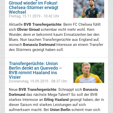
DFB-
Giroud wieder im Fokus!
Chelsea-Stürmer erwägt
Wechsel
Pokal
Freitag, 15.11.2019 - 10:42 Uhr
Aktuelle
BVB Transfergerüchte
: Beim FC Chelsea fühlt
Champions
sich
Olivier Giroud
scheinbar nicht mehr wohl. Kein
Wunder, denn er bekommt kaum Einsatzzeiten bei den
League
Blues. Nun tauchen Transfergerüchte aus England auf,
wonach
Borussia Dortmund
Interesse an einem Transfer
des Stürmers gezeigt haben soll.
Europa
Transfergerüchte: Union
League
Berlin denkt an Quevedo –
BVB nimmt Haaland ins
Visier
Europa
Donnerstag, 19.09.2019 - 08:37 Uhr
Conference
Neue
BVB Transfergerüchte
: Schnappt sich
Borussia
Dortmund
das nächste Mega-Talent? So soll der BVB
starkes Interesse an
Erling Haaland
gezeigt haben, der in
League
dieser Saison mit starken Leistungen auf sich
aufmerksam macht. Bei
Union Berlin
scheint man sich