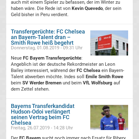
Premier
auch mit einem Spieler zu befassen, der im Winter zu
haben wäre. Die Rede ist von
Kevin Quevedo
, der sein
Geld bisher in Peru verdient.
League
Transfergerüchte: FC Chelsea
La
an Bayern-Talent dran –
Smith Rowe heiß begehrt
Liga
Donnerstag, 01.08.2019 - 09:31 Uhr
Neue
FC Bayern Transfergerüchte
:
Serie
Angeblich ist der deutsche Rekordmeister an Leon
Bailey interessiert, während der
FC Chelsea
ein Bayern-
Talent abwerben möchte. Indes soll
Emile Smith Rowe
A
beim
SV Werder Bremen
und beim
VfL Wolfsburg
auf
dem Zettel stehen.
Türk.
Bayerns Transferkandidat
Süper
Hudson-Odoi verlängert
seinen Vertrag beim FC
Chelsea
Lig
Freitag, 26.07.2019 - 14:28 Uhr
Der
FC Bayern
sucht noch immer nach Ersatz für Ribery