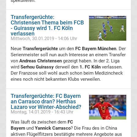
spekulieren.
Bundesliga
Transfergerüchte:
Porträts
Christensen Thema beim FCB
- Guirassy wird 1. FC Köln
Fußballklubs
verlassen
Mittwoch, 30.01.2019 - 14:06 Uhr
Transfergerüchte
Neue
Transfergerüchte
um den
FC Bayern München
. Der
Serienmeister soll nun auch Interesse an einem Transfer
Transfergerüchte
von
Andreas Christensen
gezeigt haben. In der 2. Liga
wird
Serhou Guirassy
derweil den
1. FC Köln
verlassen.
Der Franzose soll wohl auch schon beim Medizincheck
Deutschland
eines noch nicht bekannten Klubs verweilen.
Transfergerüchte
Transfergerüchte: FC Bayern
an Carrasco dran? Herthas
England
Lazaro vor Winter-Abschied?
Montag, 14.01.2019 - 16:43 Uhr
Transfergerüchte
Was läuft da zwischen dem
FC
Bayern
und
Yannick Carrasco
? Die Frau des in China
aktiven Flügelflitzers bestätigte mehrere Angebote aus
Italien