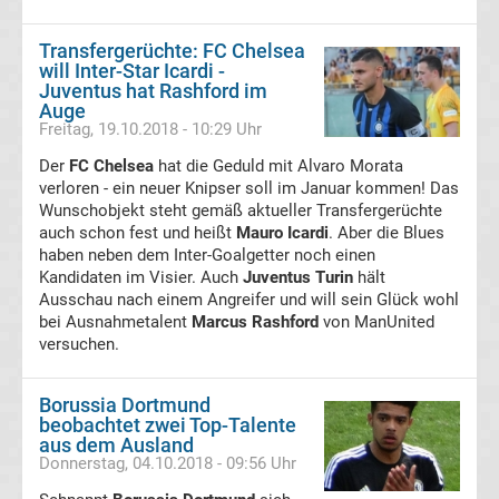
Transfergerüchte: FC Chelsea
1
will Inter-Star Icardi -
Juventus hat Rashford im
DTM
Auge
Freitag, 19.10.2018 - 10:29 Uhr
Der
MotoGP
FC Chelsea
hat die Geduld mit Alvaro Morata
verloren - ein neuer Knipser soll im Januar kommen! Das
Wunschobjekt steht gemäß aktueller Transfergerüchte
Eishockey
auch schon fest und heißt
Mauro Icardi
. Aber die Blues
haben neben dem Inter-Goalgetter noch einen
DEL
Kandidaten im Visier. Auch
Juventus Turin
hält
Ausschau nach einem Angreifer und will sein Glück wohl
bei Ausnahmetalent
NHL
Marcus Rashford
von ManUnited
versuchen.
Sportarten
Borussia Dortmund
Darts
beobachtet zwei Top-Talente
aus dem Ausland
Donnerstag, 04.10.2018 - 09:56 Uhr
Football