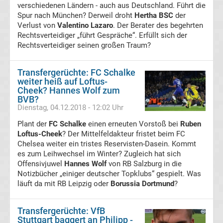
verschiedenen Ländern - auch aus Deutschland. Führt die
Spur nach München? Derweil droht
Hertha BSC
der
Transfergerüchte
Verlust von
Valentino Lazaro
. Der Berater des begehrten
Rechtsverteidiger „führt Gespräche“. Erfüllt sich der
Rechtsverteidiger seinen großen Traum?
Spanien
Basketball
Transfergerüchte: FC Schalke
weiter heiß auf Loftus-
Cheek? Hannes Wolf zum
Basketball
BVB?
Dienstag, 04.12.2018 - 12:02 Uhr
Bundesliga
Plant der
FC Schalke
einen erneuten Vorstoß bei
Ruben
Loftus-Cheek
? Der Mittelfeldakteur fristet beim FC
NBA
Chelsea weiter ein tristes Reservisten-Dasein. Kommt
es zum Leihwechsel im Winter? Zugleich hat sich
Offensivjuwel
Hannes Wolf
von RB Salzburg in die
Boston
Notizbücher „einiger deutscher Topklubs“ gespielt. Was
läuft da mit RB Leipzig oder
Borussia Dortmund
?
Celtics
Transfergerüchte: VfB
Handball
Stuttgart baggert an Philipp -