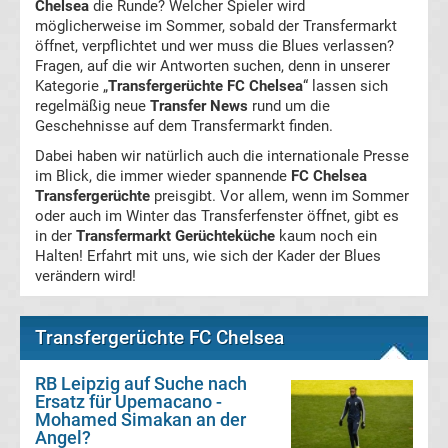
Chelsea
die Runde? Welcher Spieler wird
2.
möglicherweise im Sommer, sobald der Transfermarkt
öffnet, verpflichtet und wer muss die Blues verlassen?
Liga
Fragen, auf die wir Antworten suchen, denn in unserer
Kategorie „
Transfergerüchte FC Chelsea
“ lassen sich
regelmäßig neue
Transfer News
rund um die
Ergebnisse
Geschehnisse auf dem Transfermarkt finden.
Dabei haben wir natürlich auch die internationale Presse
3.
im Blick, die immer wieder spannende
FC Chelsea
Transfergerüchte
preisgibt. Vor allem, wenn im Sommer
Liga
oder auch im Winter das Transferfenster öffnet, gibt es
in der
Transfermarkt Gerüchteküche
kaum noch ein
Halten! Erfahrt mit uns, wie sich der Kader der Blues
Ergebnisse
verändern wird!
3.
Transfergerüchte FC Chelsea
Liga
RB Leipzig auf Suche nach
Ersatz für Upemacano -
Tabelle
Mohamed Simakan an der
Angel?