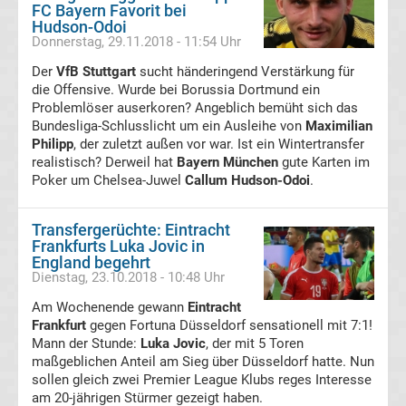
FC Bayern Favorit bei
Handball
Hudson-Odoi
Donnerstag, 29.11.2018 - 11:54 Uhr
Bundesliga
Der
VfB Stuttgart
sucht händeringend Verstärkung für
die Offensive. Wurde bei Borussia Dortmund ein
Problemlöser auserkoren? Angeblich bemüht sich das
Handball
Bundesliga-Schlusslicht um ein Ausleihe von
Maximilian
Philipp
, der zuletzt außen vor war. Ist ein Wintertransfer
international
realistisch? Derweil hat
Bayern München
gute Karten im
Poker um Chelsea-Juwel
Callum Hudson-Odoi
.
Boxen
Transfergerüchte: Eintracht
Boxen
Frankfurts Luka Jovic in
England begehrt
News
Dienstag, 23.10.2018 - 10:48 Uhr
Am Wochenende gewann
Eintracht
Kickboxen
Frankfurt
gegen Fortuna Düsseldorf sensationell mit 7:1!
Mann der Stunde:
Luka Jovic
, der mit 5 Toren
Motorsport
maßgeblichen Anteil am Sieg über Düsseldorf hatte. Nun
sollen gleich zwei Premier League Klubs reges Interesse
am 20-jährigen Stürmer gezeigt haben.
Formel