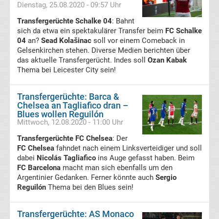
Dienstag, 25.08.2020 - 09:57 Uhr
Transfergerüchte Schalke 04
: Bahnt
TV
sich da etwa ein spektakulärer Transfer beim
FC Schalke
04
an?
Sead Kolašinac
soll vor einem Comeback in
Tabellen
&
Gelsenkirchen stehen. Diverse Medien berichten über
Ergebnisse
das aktuelle Transfergerücht. Indes soll
Ozan Kabak
International:
Thema bei Leicester City sein!
La
Transfergerüchte: Barca &
Chelsea an Tagliafico dran –
Liga
Blues wollen Reguilón
Mittwoch, 12.08.2020 - 11:00 Uhr
Ergebnisse
Transfergerüchte FC Chelsea
: Der
FC Chelsea
fahndet nach einem Linksverteidiger und soll
dabei
Nicolás Tagliafico
ins Auge gefasst haben. Beim
La
FC Barcelona
macht man sich ebenfalls um den
Argentinier Gedanken. Ferner könnte auch
Sergio
Liga
Reguilón
Thema bei den Blues sein!
Tabelle
Transfergerüchte: AS Monaco