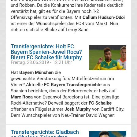
Internat.
und Robben. Da die Konkurrenz ihre Kader teils deutlich
verstärkt hat, gilt es für die Bayern noch 1-2
Fußball
Offensivspieler zu verpflichten. Mit
Callum Hudson-Odoi
ist einer der Wunschspieler des FCB vom Markt. Nun
richten sich alle Blicke auf Leroy Sané.
UEFA
Transfergerüchte: Holt FC
Youth
Bayern Spanien-Juwel Roca?
Bietet FC Schalke für Murphy
League
Freitag, 28.06.2019 - 12:21 Uhr
Hat
Bayern München
die
Fußball
gewünschte Verstärkung fürs Mittelfeldzentrum im
Visier? Aktuelle
FC Bayern Transfergerüchte
aus
Spanien berichten, dass der Rekordmeister heiß auf
WM
Marc Roca
von Espanyol Barcelona ist. Eine günstige
Rodri-Alternative? Derweil baggert der
FC Schalke
Fußball
offenbar an Flügelstürmer
Josh Murphy
von Cardiff City.
Dem Wunschspieler von Neu-Trainer David Wagner.
EM
Transfergerüchte: Gladbach