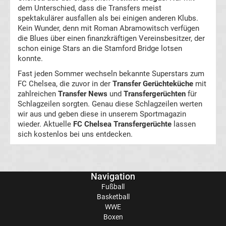
dem Unterschied, dass die Transfers meist
spektakulärer ausfallen als bei einigen anderen Klubs.
Beachvolleyball
Kein Wunder, denn mit Roman Abramowitsch verfügen
die Blues über einen finanzkräftigen Vereinsbesitzer, der
schon einige Stars an die Stamford Bridge lotsen
Wasserball
konnte.
Fast jeden Sommer wechseln bekannte Superstars zum
Wintersport
FC Chelsea, die zuvor in der
Transfer Gerüchteküche
mit
zahlreichen
Transfer News
und
Transfergerüchten
für
WWE
Schlagzeilen sorgten. Genau diese Schlagzeilen werten
wir aus und geben diese in unserem Sportmagazin
wieder. Aktuelle
FC Chelsea Transfergerüchte
lassen
Sportkalender
sich kostenlos bei uns entdecken.
Radsport
Navigation
Fußball
Basketball
WWE
Boxen