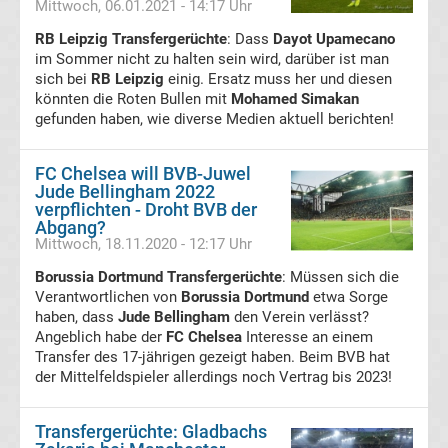
Mittwoch, 06.01.2021 - 14:17 Uhr
DFB-
RB Leipzig Transfergerüchte
: Dass
Dayot Upamecano
im Sommer nicht zu halten sein wird, darüber ist man
Pokal
sich bei
RB Leipzig
einig. Ersatz muss her und diesen
könnten die Roten Bullen mit
Mohamed Simakan
Ergebnisse
gefunden haben, wie diverse Medien aktuell berichten!
Champions
FC Chelsea will BVB-Juwel
Jude Bellingham 2022
verpflichten - Droht BVB der
League
Abgang?
Mittwoch, 18.11.2020 - 12:17 Uhr
Tabelle
Borussia Dortmund Transfergerüchte
: Müssen sich die
Verantwortlichen von
Borussia Dortmund
etwa Sorge
Champions
haben, dass
Jude Bellingham
den Verein verlässt?
Angeblich habe der
FC Chelsea
Interesse an einem
Transfer des 17-jährigen gezeigt haben. Beim BVB hat
League
der Mittelfeldspieler allerdings noch Vertrag bis 2023!
Ergebnisse
Transfergerüchte: Gladbachs