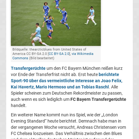
Champions
League
Europa
Bildquelle: thearcticblues from United States of
America CC BY-SA 2.0 [
CC BY-SA 2.0
],
via Wikimedia
League
Commons
(Bild bearbeitet)
Transfergerüchte
um den FC Bayern München reißen kurz
Europa
vor Ende der Transferfrist nicht ab. Erst heute
berichtete
Sport-90 über das vermeintliche Interesse an Joao Felix,
Conference
Kai Havertz, Mario Hermoso und an Tobias Raschl
. Alle
Spieler scheinen zum Deutschen Rekordmeister zu passen,
auch wenn es sich lediglich um
FC Bayern Transfergerüchte
League
handelt.
Ein weiterer Name kommt nun ins Spiel, wie der „London
Premier
Evening Standard“ heute berichtet. Demnach habe man in
der vergangenen Woche versucht, Andreas Christensen vom
League
FC Chelsea loszueisen. Das Verhältnis zwischen den Blues