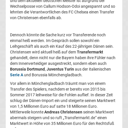
und dem aktuellen deutschen Meister ist aufgrund der
Wechselposse von Callum Hodson-Odoi angespannt und so
La
lehnten die Verantwortlichen des FC Chelsea einen Transfer
von Christensen ebenfalls ab.
Liga
Dennoch könnte die Sache kurz vor Transferende noch
Serie
einmal heiß werden. Im Gespräch sollen sowohl ein
Leihgeschäft als auch ein Kauf des 22-jährigen Dänen sein.
A
Christensen wird aktuell heiß auf dem
Transfermarkt
gehandelt, denn nicht nur die Bayern haben ihre Fühler nach
dem Innenverteidiger ausgestreckt, sondern eben auch
Türk.
Borussia Dortmund
,
Juventus Turin
aus der italienischen
Serie A
und Borussia Mönchengladbach.
Süper
Vor allem in Mönchengladbach träumt man von einem
Transfer des Spielers, nachdem er bereits von 2015 bis
Lig
Sommer 2017 leihweise für die Fohlen auflief. In dieser Zeit
schlug der Dänen-Import ein und steigerte seinen Marktwert
von 1,5 Millionen Euro auf satte 18 Millionen Euro.
Internat.
Mittlerweile konnte
Andreas Christensen
seinen Marktwert
abermals steigern und so ruft „Transfermarkt.de“ einen
Fußball
Marktwert in Höhe von 35 Millionen Euro für den Rechtsfuß