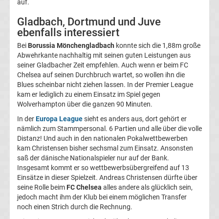
auf.
UEFA
Gladbach, Dortmund und Juve
ebenfalls interessiert
Youth
Bei
Borussia Mönchengladbach
konnte sich die 1,88m große
Abwehrkante nachhaltig mit seinen guten Leistungen aus
League
seiner Gladbacher Zeit empfehlen. Auch wenn er beim FC
Chelsea auf seinen Durchbruch wartet, so wollen ihn die
Blues scheinbar nicht ziehen lassen. In der Premier League
Fußball
kam er lediglich zu einem Einsatz im Spiel gegen
Wolverhampton über die ganzen 90 Minuten.
WM
In der
Europa League
sieht es anders aus, dort gehört er
nämlich zum Stammpersonal. 6 Partien und alle über die volle
Fußball
Distanz! Und auch in den nationalen Pokalwettbewerben
kam Christensen bisher sechsmal zum Einsatz. Ansonsten
saß der dänische Nationalspieler nur auf der Bank.
EM
Insgesamt kommt er so wettbewerbsübergreifend auf 13
Einsätze in dieser Spielzeit. Andreas Christensen dürfte über
Frauenfußball
seine Rolle beim
FC Chelsea
alles andere als glücklich sein,
jedoch macht ihm der Klub bei einem möglichen Transfer
noch einen Strich durch die Rechnung.
Amateurfußball