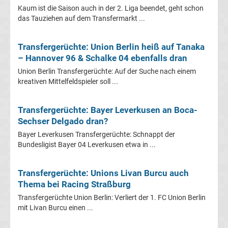
Kaum ist die Saison auch in der 2. Liga beendet, geht schon
La
das Tauziehen auf dem Transfermarkt ...
Liga
Transfergerüchte: Union Berlin heiß auf Tanaka
– Hannover 96 & Schalke 04 ebenfalls dran
Serie
Union Berlin Transfergerüchte: Auf der Suche nach einem
kreativen Mittelfeldspieler soll ...
A
Transfergerüchte: Bayer Leverkusen an Boca-
Türk.
Sechser Delgado dran?
Bayer Leverkusen Transfergerüchte: Schnappt der
Süper
Bundesligist Bayer 04 Leverkusen etwa in ...
Lig
Transfergerüchte: Unions Livan Burcu auch
Thema bei Racing Straßburg
Internat.
Transfergerüchte Union Berlin: Verliert der 1. FC Union Berlin
mit Livan Burcu einen ...
Fußball