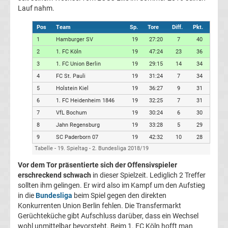
Lauf nahm.
Fußballklubs
Pos
Team
Sp.
Tore
Diff.
Pkt.
Fußball
1
Hamburger SV
19
27:20
7
40
2
1. FC Köln
19
47:24
23
36
Bundesliga
3
1. FC Union Berlin
19
29:15
14
34
4
FC St. Pauli
19
31:24
7
34
2.
5
Holstein Kiel
19
36:27
9
31
6
1. FC Heidenheim 1846
19
32:25
7
31
Liga
7
VfL Bochum
19
30:24
6
30
8
Jahn Regensburg
19
33:28
5
29
3.
9
SC Paderborn 07
19
42:32
10
28
Tabelle - 19. Spieltag - 2. Bundesliga 2018/19
Liga
Vor dem Tor präsentierte sich der Offensivspieler
erschreckend schwach
in dieser Spielzeit. Lediglich 2 Treffer
sollten ihm gelingen. Er wird also im Kampf um den Aufstieg
DFB-
in die
Bundesliga
beim Spiel gegen den direkten
Konkurrenten Union Berlin fehlen. Die Transfermarkt
Pokal
Gerüchteküche gibt Aufschluss darüber, dass ein Wechsel
wohl unmittelbar bevorsteht. Beim 1. FC Köln hofft man