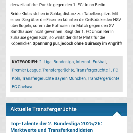
derweil auf drei Punkte gegen den 1. FC Union Berlin.
Champions
Beide Klubs stehen in Schlagdistanz zur Tabellenspitze. Mit
einem Sieg über die Eisernen könnten die Geißböcke den HSV
League
überflügeln, sofern die Rothosen ihr Match gegen den SV
Sandhausen nicht gewinnen. Siegt der 1. FC Union Berlin
Europa
zuhause gegen Köln, so winkt der dritte Platz für die
Köpenicker.
Spannung pur, jedoch ohne Guirassy im Angriff
!
League
KATEGORIEN:
2. Liga
,
Bundesliga
,
Internat. Fußball
,
Europa
Premier League
,
Transfergerüchte
,
Transfergerüchte 1. FC
Köln
,
Transfergerüchte Bayern München
,
Transfergerüchte
Conference
FC Chelsea
League
Aktuelle Transfergerüchte
Premier
Top-Talente der 2. Bundesliga 2025/26:
League
Marktwerte und Transferkandidaten