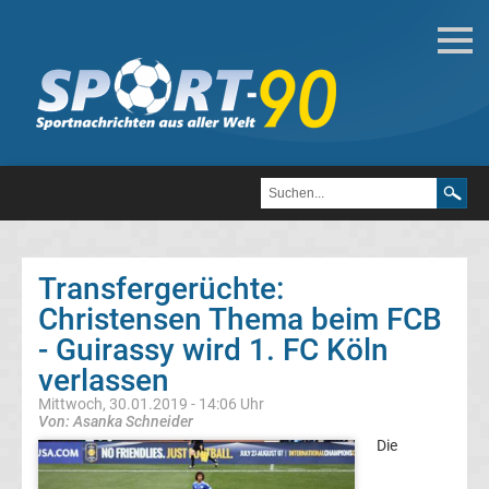
Fußball
Bundesliga
2.
Liga
Transfergerüchte:
3.
Christensen Thema beim FCB
- Guirassy wird 1. FC Köln
Liga
verlassen
Mittwoch, 30.01.2019 - 14:06 Uhr
DFB-
Von: Asanka Schneider
Die
Pokal