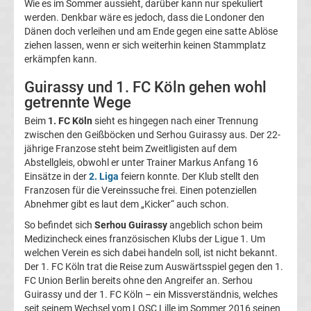
Wie es im Sommer aussieht, darüber kann nur spekuliert
werden. Denkbar wäre es jedoch, dass die Londoner den
Transfergerüchte
Dänen doch verleihen und am Ende gegen eine satte Ablöse
ziehen lassen, wenn er sich weiterhin keinen Stammplatz
Transferticker
erkämpfen kann.
Guirassy und 1. FC Köln gehen wohl
-
getrennte Wege
Beim
1. FC Köln
sieht es hingegen nach einer Trennung
Meldungen
zwischen den Geißböcken und Serhou Guirassy aus. Der 22-
jährige Franzose steht beim Zweitligisten auf dem
vom
Abstellgleis, obwohl er unter Trainer Markus Anfang 16
Einsätze in der
2. Liga
feiern konnte. Der Klub stellt den
Franzosen für die Vereinssuche frei. Einen potenziellen
Transfermarkt
Abnehmer gibt es laut dem „Kicker“ auch schon.
So befindet sich
Serhou Guirassy
angeblich schon beim
Trainerentlassungen
Medizincheck eines französischen Klubs der Ligue 1. Um
welchen Verein es sich dabei handeln soll, ist nicht bekannt.
Bundesliga
Der 1. FC Köln trat die Reise zum Auswärtsspiel gegen den 1.
FC Union Berlin bereits ohne den Angreifer an. Serhou
Guirassy und der 1. FC Köln – ein Missverständnis, welches
Porträts
seit seinem Wechsel vom LOSC Lille im Sommer 2016 seinen