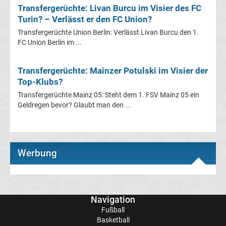
Transfergerüchte: Livan Burcu im Visier des FC
UEFA
Turin? – Verlässt er den FC Union?
Transfergerüchte Union Berlin: Verlässt Livan Burcu den 1.
Youth
FC Union Berlin im ...
League
Transfergerüchte: Mainzer Potulski im Visier der
Top-Klubs?
Fußball
Transfergerüchte Mainz 05: Steht dem 1. FSV Mainz 05 ein
Geldregen bevor? Glaubt man den ...
WM
Fußball
Werbung
EM
Frauenfußball
Navigation
Fußball
Amateurfußball
Basketball